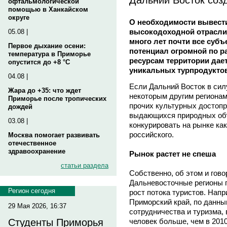
офтальмологической
помощью в Ханкайском
округе
О необходимости вывести
высокодоходной отрасли 
05.08 |
много лет почти все суб
Первое дыхание осени:
потенциал огромной по р
температура в Приморье
ресурсам территории дае
опустится до +8 °C
уникальных турпродуктов
04.08 |
Если Дальний Восток в сил
Жара до +35: что ждет
некоторым другим регионам
Приморье после тропических
прочих культурных достопр
дождей
выдающихся природных объ
03.08 |
конкурировать на рынке как
российского.
Москва помогает развивать
отечественное
здравоохранение
Рынок растет не спеша
статьи раздела
Собственно, об этом и гов
Дальневосточные регионы п
Регион сегодня
рост потока туристов. Нап
Приморский край, по данн
29 Мая 2026, 16:37
сотрудничества и туризма, 
человек больше, чем в 2010 
Студенты Приморья