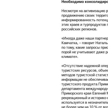
Необходимо консолидиро
Несмотря на активизацию 
продвижению своих террито
информированность потенц
этих краев и турпродуктов
российских регионов.
«Иногда даже наши партнер
Камчатка, – говорит Наталь
по тому, какие запросы пр
порой не учитывают даже р
климате».
«Отсутствие надежной опе
туристских ресурсов, объек
методов туристской статис
информации не обеспечива
туристского продукта Примо
департамента международн
Приморского края Евгений 
рекреационный и историко
используется в незначитель
не более чем на 10 % от во