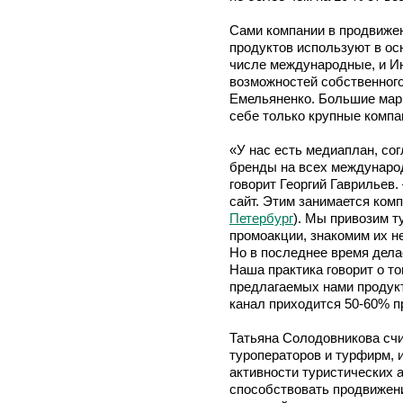
Сами компании в продвиже
продуктов используют в ос
числе международные, и Ин
возможностей собственного
Емельяненко. Большие мар
себе только крупные компа
«У нас есть медиаплан, со
бренды на всех международ
говорит Георгий Гаврильев.
сайт. Этим занимается компа
Петербург
). Мы привозим т
промоакции, знакомим их н
Но в последнее время дела
Наша практика говорит о то
предлагаемых нами продукт
канал приходится 50-60% п
Татьяна Солодовникова счи
туроператоров и турфирм, 
активности туристических 
способствовать продвижени