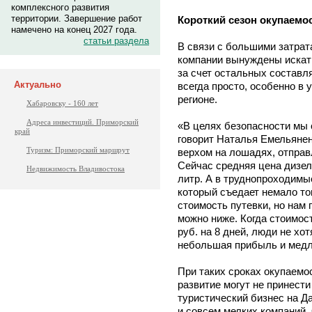
комплексного развития
территории. Завершение работ
Короткий сезон окупаемо
намечено на конец 2027 года.
статьи раздела
В связи с большими затрат
компании вынуждены искат
за счет остальных составл
Актуально
всегда просто, особенно в 
регионе.
Хабаровску - 160 лет
Адреса инвестиций. Приморский
«В целях безопасности мы 
край
говорит Наталья Емельянен
Туризм: Приморский маршрут
верхом на лошадях, отпра
Сейчас средняя цена дизель
Недвижимость Владивостока
литр. А в труднопроходимы
который съедает немало топ
стоимость путевки, но нам 
можно ниже. Когда стоимос
руб. на 8 дней, люди не хо
небольшая прибыль и медл
При таких сроках окупаемо
развитие могут не принест
туристический бизнес на Д
и совсем мелких компаний