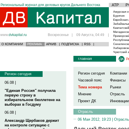
Региональный журнал для деловых кругов Дальнего Востока
АТР
Р
Амурская о
Бурятия
Еврейская 
Забайкаль
Камчатский
Магаданска
www.
dvkapital.ru
Воскресенье
|
09 Августа, 04:49
|
Приморски
Республика
О КОМПАНИИ
РЕКЛАМА
АРХИВ
|
ПОДПИСКА
|
RSS
|
Сахалинска
Хабаровски
Чукотский 
главная
Р
Регион сегодня
Компании
Регион сегодня
Часовой пояс
Финансы
06.08 |
Тема номера
Рынки
"Единая Россия" получила
Мнение
Отрасль
первую строку в
избирательном бюллетене на
Проект ДК
Инновации
выборах в Госдуму
Отрасль
06.08 |
06 Мая 2012, 19:23 |
Отрасль
Александр Щербаков держит
на контроле ситуацию с
Дальний Восток соз