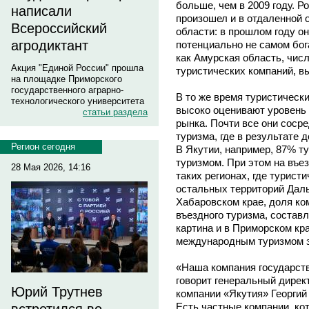
больше, чем в 2009 году. Р
написали
произошел и в отдаленной 
Всероссийский
области: в прошлом году он
агродиктант
потенциально не самом бог
как Амурская область, чис
Акция "Единой России" прошла
туристических компаний, вы
на площадке Приморского
государственного аграрно-
В то же время туристически
технологического университета
высоко оценивают уровень 
статьи раздела
рынка. Почти все они соср
туризма, где в результате 
Регион сегодня
В Якутии, например, 87% 
туризмом. При этом на въез
28 Мая 2026, 14:16
таких регионах, где турист
остальных территорий Даль
Хабаровском крае, доля ко
въездного туризма, состав
картина и в Приморском кр
международным туризмом з
«Наша компания государств
говорит генеральный дирек
Юрий Трутнев
компании «Якутия» Георгий
Есть частные компании, ко