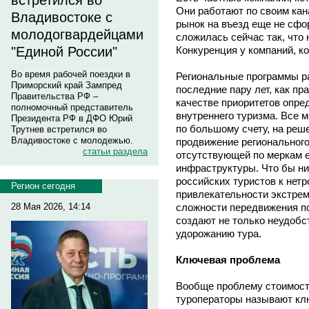
встретился во
Они работают по своим кан
Владивостоке с
рынок на въезд еще не сфо
молодогвардейцами
сложилась сейчас так, что 
Конкуренция у компаний, к
"Единой России"
Во время рабочей поездки в
Региональные программы ра
Приморский край Зампред
последние пару лет, как пр
Правительства РФ –
качестве приоритетов опре
полномочный представитель
внутреннего туризма. Все 
Президента РФ в ДФО Юрий
по большому счету, на реш
Трутнев встретился во
Владивостоке с молодежью.
продвижение регионального
статьи раздела
отсутствующей по меркам 
инфраструктуры. Что бы ни
российских туристов к нет
Регион сегодня
привлекательности экстрем
сложности передвижения п
28 Мая 2026, 14:14
создают не только неудобст
удорожанию тура.
Ключевая проблема
Вообще проблему стоимост
туроператоры называют кл