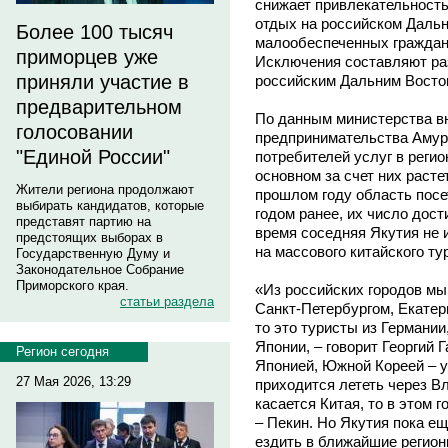
снижает привлекательность
отдых на российском Дальн
Более 100 тысяч
малообеспеченных граждан 
приморцев уже
Исключения составляют раз
приняли участие в
российским Дальним Восто
предварительном
По данным министерства в
голосовании
предпринимательства Амур
"Единой России"
потребителей услуг в регио
основном за счет них расте
Жители региона продолжают
прошлом году область посе
выбирать кандидатов, которые
годом ранее, их число дости
представят партию на
время соседняя Якутия не 
предстоящих выборах в
на массового китайского ту
Государственную Думу и
Законодательное Собрание
Приморского края.
«Из российских городов мы
статьи раздела
Санкт-Петербургом, Екатер
то это туристы из Германии
Японии, – говорит Георгий 
Регион сегодня
Японией, Южной Кореей – у
27 Мая 2026, 13:29
приходится лететь через В
касается Китая, то в этом 
– Пекин. Но Якутия пока е
ездить в ближайшие регионы