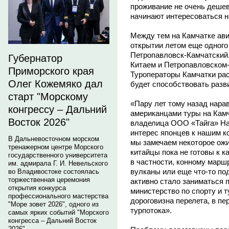
проживание не очень дешев
начинают интересоваться 
Между тем на Камчатке ави
открытии летом еще одного 
Петропавловск-Камчатский.
Губернатор
Китаем и Петропавловском
Приморского края
Туроператоры Камчатки рас
Олег Кожемяко дал
будет способствовать разви
старт "Морскому
«Пару лет тому назад нара
конгрессу – Дальний
американцами туры на Камч
Восток 2026"
владелица ООО «Тайга» Н
интерес японцев к нашим к
В Дальневосточном морском
мы замечаем некоторое ожи
тренажерном центре Морского
китайцы пока не готовы к 
государственного университета
в частности, конному марш
им. адмирала Г. И. Невельского
вулканы или еще что-то по
во Владивостоке состоялась
торжественная церемония
активно стало заниматься 
открытия конкурса
министерство по спорту и т
профессионального мастерства
дороговизна перелета, в п
"Море зовет 2026", одного из
турпотока».
самых ярких событий "Морского
конгресса – Дальний Восток
2026".