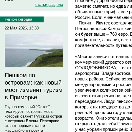
Проблему дороговизны пер
статьи раздела
заметно смягчат, но едва л
объявленные тарифы все р
России. Если минимальный 
Регион сегодня
– Пекин – Якутск составляе
Петропавловск-Камчатский
22 Мая 2026, 13:30
он будет выше – 760 евро.
комфортнее, а значит, все
привлекательность путешес
«Многое зависит от наших т
коммерческий директор сет
СОЛОДОВНИКОВА, – в этой 
аэропортом Владивостока, 
Пешком по
новых рейсов. Сейчас аэроп
островам: как новый
международными и российс
мост изменит туризм
увеличения количества рей
из азиатских регионов, где
в Приморье
пересадками. Люди пенсион
которых их государства до
Группа компаний "Остов"
планирует построить мост,
рейса. В прошлом году к на
который свяжет Русский остров
возраста. Они хотели даль
с островом Елены. Переправа
открывать для себя Примор
станет первым этапом
у нас убрали прямой рейс 
масштабного проекта