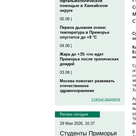
офтальмологической
с
помощью в Ханкайском
округе
м
05.08 |
с
Первое дыхание осени:
температура в Приморье
С
опустится до +8 °C
о
04.08 |
К
Е
Жара до +35: что ждет
н
Приморье после тропических
дождей
С
о
03.08 |
с
а
Москва помогает развивать
т
отечественное
Х
здравоохранение
А
статьи раздела
е
б
у
Регион сегодня
т
м
29 Мая 2026, 16:37
В
Студенты Приморья