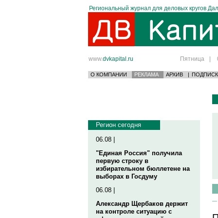
Региональный журнал для деловых кругов Дал
www.
dvkapital.ru
Пятница
|
О КОМПАНИИ
РЕКЛАМА
АРХИВ
|
ПОДПИСК
Регион сегодня
06.08 |
"Единая Россия" получила
первую строку в
избирательном бюллетене на
выборах в Госдуму
06.08 |
Александр Щербаков держит
на контроле ситуацию с
П