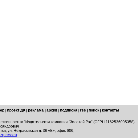
ер
|
проект ДК
|
реклама
|
архив
|
подписка
|
rss
|
поиск
|
контакты
тственностью "Издательская компания "Золотой Рог" (ОГРН 1162536095358)
ксандрович
ток, ул. Некрасовская д. 36 «Б», офис 606;
zrpress.ru