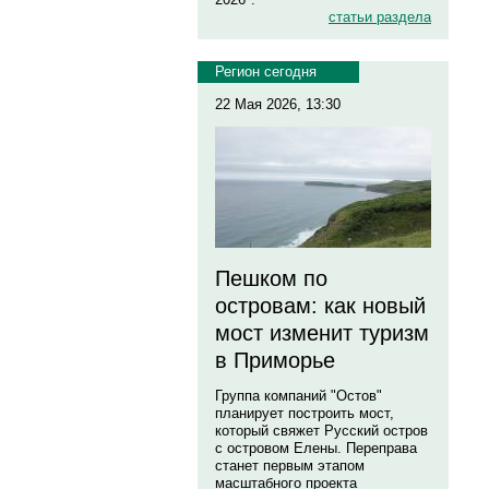
статьи раздела
Регион сегодня
22 Мая 2026, 13:30
Пешком по
островам: как новый
мост изменит туризм
в Приморье
Группа компаний "Остов"
планирует построить мост,
который свяжет Русский остров
с островом Елены. Переправа
станет первым этапом
масштабного проекта