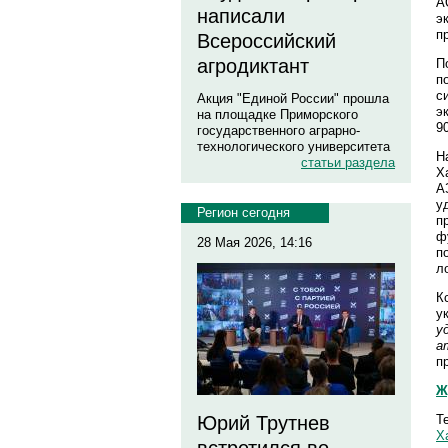
А
написали
э
п
Всероссийский
агродиктант
П
п
с
Акция "Единой России" прошла
э
на площадке Приморского
9
государственного аграрно-
технологического университета
Н
статьи раздела
Х
А
у
Регион сегодня
п
ф
28 Мая 2026, 14:16
п
л
К
у
у
а
п
Ж
Т
Юрий Трутнев
Х