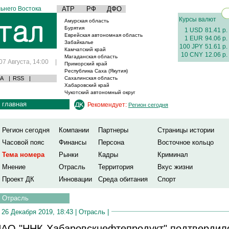
ьнего Востока
АТР
РФ
ДФО
Курсы валют
Амурская область
Бурятия
1 USD
81.41 р.
Еврейская автономная область
1 EUR
94.06 р.
Забайкалье
100 JPY
51.61 р.
Камчатский край
10 CNY
12.06 р.
Магаданская область
07 Августа, 14:00
|
Приморский край
Республика Саха (Якутия)
А
|
RSS
|
Сахалинская область
Хабаровский край
Чукотский автономный округ
главная
Рекомендует:
Регион сегодня
Регион сегодня
Компании
Партнеры
Страницы истории
Часовой пояс
Финансы
Персона
Восточное кольцо
Тема номера
Рынки
Кадры
Криминал
Мнение
Отрасль
Территория
Вкус жизни
Проект ДК
Инновации
Среда обитания
Спорт
Отрасль
26 Декабря 2019, 18:43 |
Отрасль
|
АО "ННК-Хабаровскнефтепродукт" подтвердил