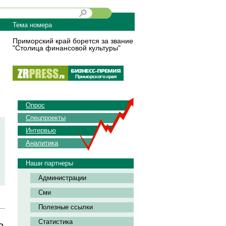
Тема номера
Приморский край борется за звание
"Столица финансовой культуры"
Опрос
Спецпроекты
Интервью
Аналитика
Наши партнеры
Администрации
Сми
Полезные ссылки
Статистика
о