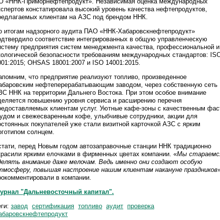
О «ННК-Приморнефтепродукт». Независимая оценка международных
кспертов констатировала высокий уровень качества нефтепродуктов,
редлагаемых клиентам на АЗС под брендом ННК.
о итогам надзорного аудита ПАО «ННК-Хабаровскнефтепродукт»
одтвердило соответствие интегрированных в общую управленческую
истему предприятия систем менеджмента качества, профессиональной и
кологической безопасности требованиям международных стандартов: IS
001:2015; OHSAS 18001:2007 и ISO 14001:2015.
апомним, что предприятие реализуют топливо, произведенное
абаровским нефтеперерабатывающим заводом, через собственную сеть
ЗС ННК на территории Дальнего Востока. При этом особое внимание
деляется повышению уровня сервиса и расширению перечня
редоставляемых клиентам услуг. Уютные кафе-зоны с качественным фас
удом и свежесваренным кофе, улыбчивые сотрудники, акции для
остоянных покупателей уже стали визитной карточкой АЗС с ярким
оготипом солнцем.
стати, перед Новым годом автозаправочные станции ННК традиционно
красили яркими елочками в фирменных цветах компании. «
Мы стараемс
делять внимание даже мелочам. Ведь именно они создают особую
тмосферу, повышая настроение нашим клиентам накануне праздников
»
рокомментировали в компании.
урнал "Дальневосточный капитал".
еги:
завод
сертификация
топливо
аудит
проверка
абаровскнефтепродукт