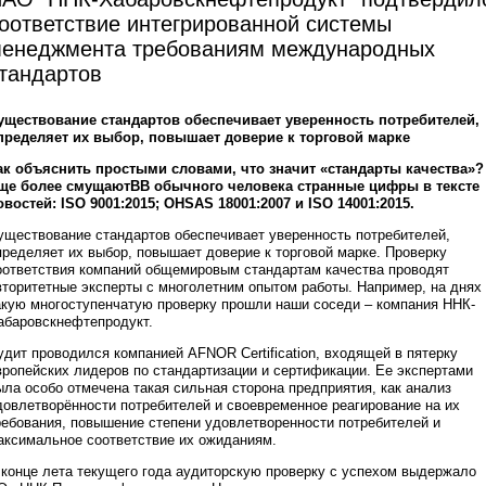
оответствие интегрированной системы
енеджмента требованиям международных
тандартов
уществование стандартов обеспечивает уверенность потребителей,
пределяет их выбор, повышает доверие к торговой марке
ак объяснить простыми словами, что значит «стандарты качества»?
ще более смущаютВВ обычного человека странные цифры в тексте
овостей: ISO 9001:2015; OHSAS 18001:2007 и ISO 14001:2015.
уществование стандартов обеспечивает уверенность потребителей,
пределяет их выбор, повышает доверие к торговой марке. Проверку
оответствия компаний общемировым стандартам качества проводят
вторитетные эксперты с многолетним опытом работы. Например, на днях
акую многоступенчатую проверку прошли наши соседи – компания ННК-
абаровскнефтепродукт.
удит проводился компанией AFNOR Certification, входящей в пятерку
вропейских лидеров по стандартизации и сертификации. Ее экспертами
ыла особо отмечена такая сильная сторона предприятия, как анализ
довлетворённости потребителей и своевременное реагирование на их
ребования, повышение степени удовлетворенности потребителей и
аксимальное соответствие их ожиданиям.
 конце лета текущего года аудиторскую проверку с успехом выдержало