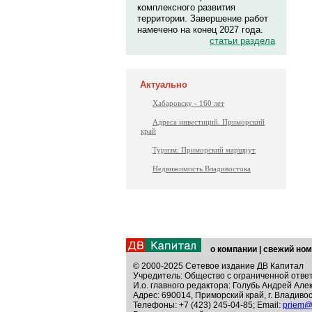
комплексного развития
территории. Завершение работ
намечено на конец 2027 года.
статьи раздела
Актуально
Хабаровску - 160 лет
Адреса инвестиций. Приморский
край
Туризм: Приморский маршрут
Недвижимость Владивостока
о компании
|
свежий ном
© 2000-2025 Сетевое издание ДВ Капитал
Учредитель: Общество с ограниченной отве
И.о. главного редактора: Голубь Андрей Але
Адрес: 690014, Приморский край, г. Владивос
Телефоны: +7 (423) 245-04-85; Email:
priem@