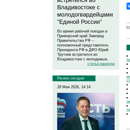
встретился во
Владивостоке с
молодогвардейцами
"Единой России"
Lo
Во время рабочей поездки в
Приморский край Зампред
Правительства РФ –
полномочный представитель
Президента РФ в ДФО Юрий
Трутнев встретился во
Владивостоке с молодежью.
б
статьи раздела
и
Регион сегодня
с
28 Мая 2026, 14:14
о
т