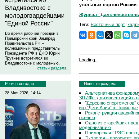
встретился во
угольных портов России.
Владивостоке с
Журнал "Дальневосточный 
молодогвардейцами
"Единой России"
Теги:
Восточный порт
кадр
Во время рабочей поездки в
Приморский край Зампред
Правительства РФ –
полномочный представитель
Президента РФ в ДФО Юрий
Трутнев встретился во
Loading...
Владивостоке с молодежью.
статьи раздела
Новости раздела
Регион сегодня
Альтернатива фондовому
28 Мая 2026, 14:14
ЗПИФы для инвестиций в 
"Деревню спортсменов" 
игр "Дети Азии" в Приморье
Реконструкция аварийно
осенью
Одно из старейших пред
модернизацию
Приморская ГРЭС прохо
Экология – приоритет: п