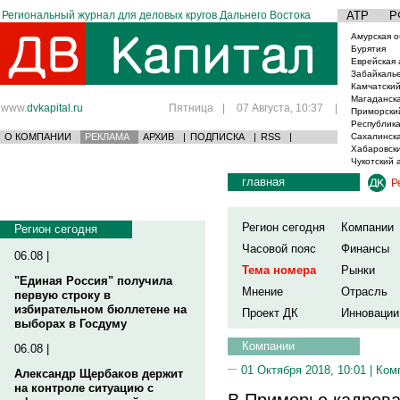
Региональный журнал для деловых кругов Дальнего Востока
АТР
Р
Амурская о
Бурятия
Еврейская 
Забайкаль
Камчатский
Магаданска
www.
dvkapital.ru
Пятница
|
07 Августа, 10:37
|
Приморски
Республика
О КОМПАНИИ
РЕКЛАМА
АРХИВ
|
ПОДПИСКА
|
RSS
|
Сахалинска
Хабаровски
Чукотский 
главная
Р
Регион сегодня
Компании
Регион сегодня
Часовой пояс
Финансы
06.08 |
Тема номера
Рынки
"Единая Россия" получила
Мнение
Отрасль
первую строку в
избирательном бюллетене на
Проект ДК
Инновации
выборах в Госдуму
Компании
06.08 |
01 Октября 2018, 10:01 |
Ком
Александр Щербаков держит
на контроле ситуацию с
В Приморье кадрова