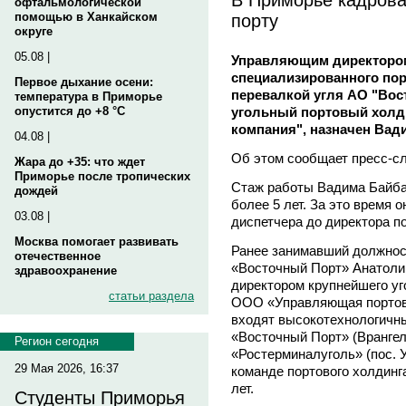
офтальмологической
порту
помощью в Ханкайском
округе
05.08 |
Управляющим директором
специализированного пор
Первое дыхание осени:
перевалкой угля АО "Вос
температура в Приморье
угольный портовый холд
опустится до +8 °C
компания", назначен Ва
04.08 |
Об этом сообщает пресс-с
Жара до +35: что ждет
Приморье после тропических
Стаж работы Вадима Байба
дождей
более 5 лет. За это время 
03.08 |
диспетчера до директора п
Москва помогает развивать
Ранее занимавший должнос
отечественное
«Восточный Порт» Анатол
здравоохранение
директором крупнейшего уг
статьи раздела
ООО «Управляющая портова
входят высокотехнологичны
«Восточный Порт» (Врангел
Регион сегодня
«Ростерминалуголь» (пос. У
29 Мая 2026, 16:37
команде портового холдинг
лет.
Студенты Приморья