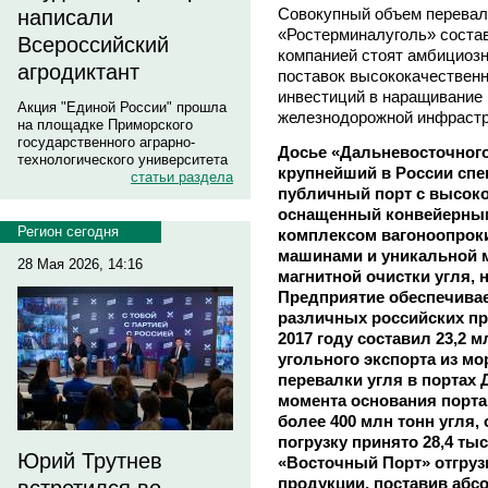
Совокупный объем перевал
написали
«Ростерминалуголь» состав
Всероссийский
компанией стоят амбициоз
агродиктант
поставок высококачественно
инвестиций в наращивание
Акция "Единой России" прошла
железнодорожной инфрастр
на площадке Приморского
государственного аграрно-
Досье «Дальневосточного
технологического университета
крупнейший в России сп
статьи раздела
публичный порт с высоко
оснащенный конвейерны
Регион сегодня
комплексом вагоноопрок
машинами и уникальной 
28 Мая 2026, 14:16
магнитной очистки угля, 
Предприятие обеспечивае
различных российских пр
2017 году составил 23,2 м
угольного экспорта из мо
перевалки угля в портах 
момента основания порта
более 400 млн тонн угля, 
погрузку принято 28,4 тыс
Юрий Трутнев
«Восточный Порт» отгруз
продукции, поставив абс