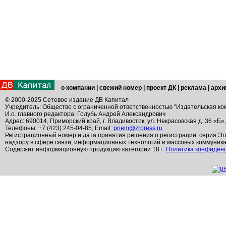
о компании
|
свежий номер
|
проект ДК
|
реклама
|
архи
© 2000-2025 Сетевое издание ДВ Капитал
Учредитель: Общество с ограниченной ответственностью "Издательская ко
И.о. главного редактора: Голубь Андрей Александрович
Адрес: 690014, Приморский край, г. Владивосток, ул. Некрасовская д. 36 «Б»
Телефоны: +7 (423) 245-04-85; Email:
priem@zrpress.ru
Регистрационный номер и дата принятия решения о регистрации: серия Эл
надзору в сфере связи, информационных технологий и массовых коммуник
Содержит информационную продукцию категории 18+.
Политика конфиден