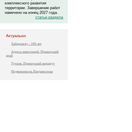
комплексного развития
территории. Завершение работ
намечено на конец 2027 года.
статьи раздела
Актуально
Хабаровску - 160 лет
Адреса инвестиций. Приморский
край
Туризм: Приморский маршрут
Недвижимость Владивостока