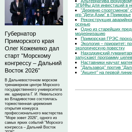
Альтернатива фондовому
ЗПИФы для инвестиций в 
"Деревню спортсменов" 
игр "Дети Азии" в Приморье
Реконструкция аварийно
осенью
Одно из старейших пред
Губернатор
модернизацию
Приморская ГРЭС прохо
Приморского края
Экология – приоритет: п
Олег Кожемяко дал
экологическую повестку
Находкинский гуманитар
старт "Морскому
запускают программу целев
Наставники научат мате
конгрессу – Дальний
"Дальзавод" против "Да
Восток 2026"
"Акцент" на первой лини
В Дальневосточном морском
тренажерном центре Морского
государственного университета
им. адмирала Г. И. Невельского
во Владивостоке состоялась
торжественная церемония
открытия конкурса
профессионального мастерства
"Море зовет 2026", одного из
самых ярких событий "Морского
конгресса – Дальний Восток
2026".