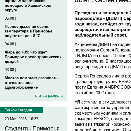
офтальмологической
помощью в Ханкайском
округе
Президент и совладелец
пароходство» (ДВМП) Сер
05.08 |
года назад, отойдет от «
Первое дыхание осени:
сосредоточится на страт
температура в Приморье
наблюдательный совет.
опустится до +8 °C
Акционеры ДВМП на годово
04.08 |
полномочия Сергея Генера
Жара до +35: что ждет
ГИЛЬЦА на срок с 15 мая 20
Приморье после тропических
включительно. В настоящее
дождей
вице-президента ДВМП по 
03.08 |
Сергей Генералов лично в
Москва помогает развивать
Транспортную группу FESCO
отечественное
посту Евгения АМБРОСОВА,
здравоохранение
сентября 2002 года.
статьи раздела
«Я вступил в эту должность
«антикризисного» управлен
Регион сегодня
совместным усилиям и спл
команды FESCO, нам удало
29 Мая 2026, 16:37
выйти из тяжелой кризисной
Студенты Приморья
дальнейшего развития. Опы