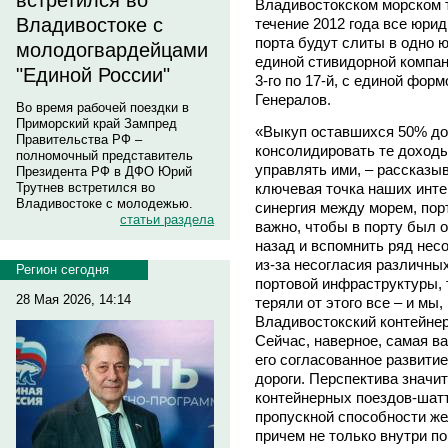
встретился во
Владивостокском морском 
Владивостоке с
течение 2012 года все юри
порта будут слиты в одно
молодогвардейцами
единой стивидорной компан
"Единой России"
3-го по 17-й, с единой фор
Генералов.
Во время рабочей поездки в
Приморский край Зампред
«Выкуп оставшихся 50% до
Правительства РФ –
консолидировать те доходы
полномочный представитель
управлять ими, – рассказыв
Президента РФ в ДФО Юрий
ключевая точка наших инте
Трутнев встретился во
Владивостоке с молодежью.
синергия между морем, пор
статьи раздела
важно, чтобы в порту был 
назад и вспомнить ряд нес
из-за несогласия различны
Регион сегодня
портовой инфраструктуры, т
28 Мая 2026, 14:14
теряли от этого все – и мы
Владивостокский контейнер
Сейчас, наверное, самая в
его согласованное развити
дороги. Перспектива значи
контейнерных поездов-шат
пропускной способности ж
причем не только внутри п