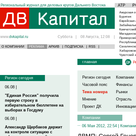
Региональный журнал для деловых кругов Дальнего Востока
АТР
Р
Амурская о
Бурятия
Еврейская 
Забайкаль
Камчатский
Магаданска
www.
dvkapital.ru
Суббота
|
08 Августа, 12:08
|
Приморски
Республика
О КОМПАНИИ
РЕКЛАМА
АРХИВ
|
ПОДПИСКА
|
RSS
|
Сахалинска
Хабаровски
Чукотский 
главная
Р
Регион сегодня
Компании
Регион сегодня
Часовой пояс
Финансы
06.08 |
Тема номера
Рынки
"Единая Россия" получила
Мнение
Отрасль
первую строку в
избирательном бюллетене на
Проект ДК
Инновации
выборах в Госдуму
Компании
06.08 |
06 Мая 2012, 22:54 |
Компани
Александр Щербаков держит
на контроле ситуацию с
ДВМП: Сергей Генер