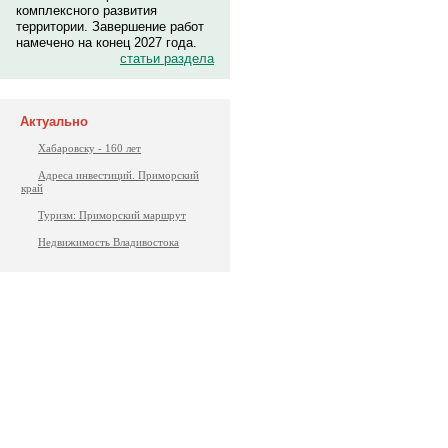
комплексного развития
территории. Завершение работ
намечено на конец 2027 года.
статьи раздела
Актуально
Хабаровску - 160 лет
Адреса инвестиций. Приморский
край
Туризм: Приморский маршрут
Недвижимость Владивостока