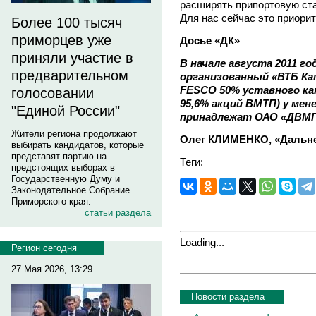
расширять припортовую ста
Для нас сейчас это приорит
Более 100 тысяч
приморцев уже
Досье «ДК»
приняли участие в
В начале августа 2011 г
предварительном
организованный «ВТБ Ка
FESCO 50% уставного к
голосовании
95,6% акций ВМТП) у ме
"Единой России"
принадлежат ОАО «ДВМП
Жители региона продолжают
Олег КЛИМЕНКО, «Дальне
выбирать кандидатов, которые
представят партию на
Теги:
предстоящих выборах в
Государственную Думу и
Законодательное Собрание
Приморского края.
статьи раздела
Loading...
Регион сегодня
27 Мая 2026, 13:29
Новости раздела