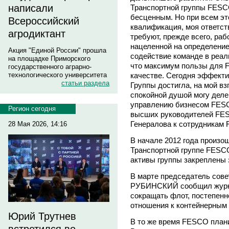
написали
Транспортной группы FESC
бесценным. Но при всем эт
Всероссийский
квалификация, моя ответст
агродиктант
требуют, прежде всего, раб
нацеленной на определение
Акция "Единой России" прошла
содействие команде в реал
на площадке Приморского
что максимум пользы для F
государственного аграрно-
качестве. Сегодня эффекти
технологического университета
статьи раздела
Группы достигла, на мой взг
спокойной душой могу деле
управлению бизнесом FESC
Регион сегодня
высших руководителей FES
Генералова к сотрудникам
28 Мая 2026, 14:16
В начале 2012 года произо
Транспортной группе FESC
активы группы закреплены
В марте председатель сов
РУБИНСКИЙ сообщил журна
сокращать флот, постепен
отношения к контейнерным 
Юрий Трутнев
В то же время FESCO плани