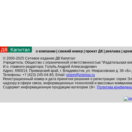
о компании
|
свежий номер
|
проект ДК
|
реклама
|
архи
© 2000-2025 Сетевое издание ДВ Капитал
Учредитель: Общество с ограниченной ответственностью "Издательская ко
И.о. главного редактора: Голубь Андрей Александрович
Адрес: 690014, Приморский край, г. Владивосток, ул. Некрасовская д. 36 «Б»
Телефоны: +7 (423) 245-04-85; Email:
priem@zrpress.ru
Регистрационный номер и дата принятия решения о регистрации: серия Эл
надзору в сфере связи, информационных технологий и массовых коммуник
Содержит информационную продукцию категории 18+.
Политика конфиден