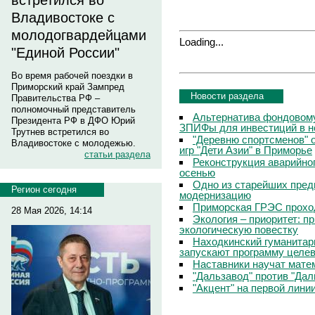
встретился во
Владивостоке с
молодогвардейцами
Loading...
"Единой России"
Во время рабочей поездки в
Приморский край Зампред
Новости раздела
Правительства РФ –
полномочный представитель
Альтернатива фондовому
Президента РФ в ДФО Юрий
ЗПИФы для инвестиций в 
Трутнев встретился во
"Деревню спортсменов" 
Владивостоке с молодежью.
игр "Дети Азии" в Приморье
статьи раздела
Реконструкция аварийно
осенью
Одно из старейших пред
Регион сегодня
модернизацию
Приморская ГРЭС прохо
28 Мая 2026, 14:14
Экология – приоритет: п
экологическую повестку
Находкинский гуманитар
запускают программу целев
Наставники научат мате
"Дальзавод" против "Да
"Акцент" на первой лини