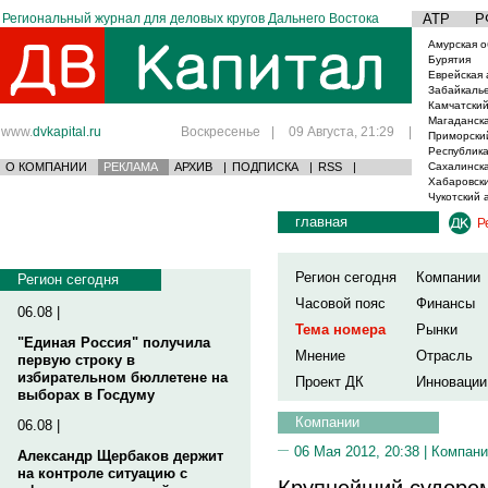
Региональный журнал для деловых кругов Дальнего Востока
АТР
Р
Амурская о
Бурятия
Еврейская 
Забайкаль
Камчатский
Магаданска
www.
dvkapital.ru
Воскресенье
|
09 Августа, 21:29
|
Приморски
Республика
О КОМПАНИИ
РЕКЛАМА
АРХИВ
|
ПОДПИСКА
|
RSS
|
Сахалинска
Хабаровски
Чукотский 
главная
Р
Регион сегодня
Компании
Регион сегодня
Часовой пояс
Финансы
06.08 |
Тема номера
Рынки
"Единая Россия" получила
Мнение
Отрасль
первую строку в
избирательном бюллетене на
Проект ДК
Инновации
выборах в Госдуму
Компании
06.08 |
06 Мая 2012, 20:38 |
Компани
Александр Щербаков держит
на контроле ситуацию с
Крупнейший судоре