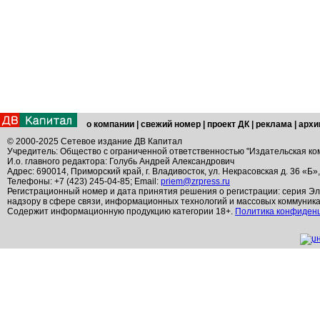
о компании
|
свежий номер
|
проект ДК
|
реклама
|
архи
© 2000-2025 Сетевое издание ДВ Капитал
Учредитель: Общество с ограниченной ответственностью "Издательская ко
И.о. главного редактора: Голубь Андрей Александрович
Адрес: 690014, Приморский край, г. Владивосток, ул. Некрасовская д. 36 «Б»
Телефоны: +7 (423) 245-04-85; Email:
priem@zrpress.ru
Регистрационный номер и дата принятия решения о регистрации: серия Эл
надзору в сфере связи, информационных технологий и массовых коммуник
Содержит информационную продукцию категории 18+.
Политика конфиден