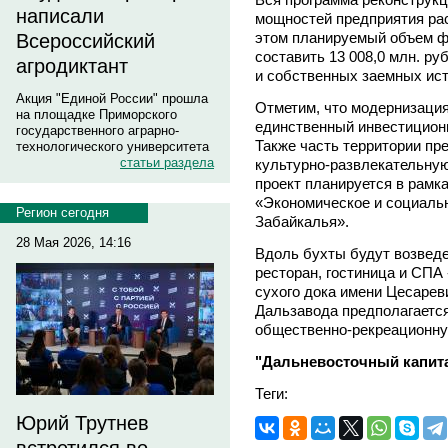
написали
мощностей предприятия рассч
этом планируемый объем ф
Всероссийский
составить 13 008,0 млн. р
агродиктант
и собственных заемных ист
Акция "Единой России" прошла
Отметим, что модернизация
на площадке Приморского
единственный инвестиционн
государственного аграрно-
Также часть территории пр
технологического университета
статьи раздела
культурно-развлекательную
проект планируется в рам
«Экономическое и социальн
Регион сегодня
Забайкалья».
28 Мая 2026, 14:16
Вдоль бухты будут возведе
ресторан, гостиница и СПА 
сухого дока имени Цесаре
Дальзавода предполагается
общественно-рекреационну
"Дальневосточный капита
Теги:
Юрий Трутнев