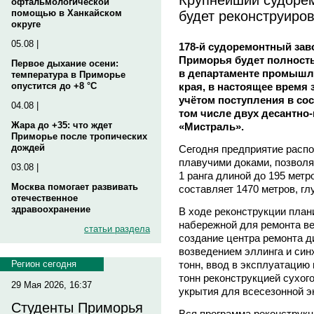
офтальмологической
будет реконструиро
помощью в Ханкайском
округе
05.08 |
178-й судоремонтный зав
Приморья будет полность
Первое дыхание осени:
в департаменте промышл
температура в Приморье
края, в настоящее время 
опустится до +8 °C
учётом поступления в сос
04.08 |
том числе двух десантно
Жара до +35: что ждет
«Мистраль».
Приморье после тропических
дождей
Сегодня предприятие распо
плавучими доками, позвол
03.08 |
1 ранга длиной до 195 мет
Москва помогает развивать
составляет 1470 метров, глу
отечественное
здравоохранение
В ходе реконструкции план
набережной для ремонта в
статьи раздела
создание центра ремонта 
возведением эллинга и син
тонн, ввод в эксплуатацию
Регион сегодня
тонн реконструкцией сухог
29 Мая 2026, 16:37
укрытия для всесезонной э
Студенты Приморья
Вся программа реконструк