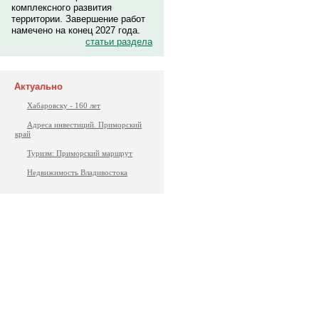
комплексного развития
территории. Завершение работ
намечено на конец 2027 года.
статьи раздела
Актуально
Хабаровску - 160 лет
Адреса инвестиций. Приморский
край
Туризм: Приморский маршрут
Недвижимость Владивостока