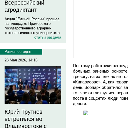
Всероссийский
агродиктант
Акция "Единой России" прошла
на площадке Приморского
государственного аграрно-
технологического университета
статьи раздела
Регион сегодня
28 Мая 2026, 14:16
Поэтому работники негосуд
больных, раненых, осирот
тревогу: на их плечах не т
«Кипарисово». А, как гово
день. Зоопарк обратился з
тот час откликнулись нера
поста в соцсетях люди пов
деньги.
Юрий Трутнев
встретился во
Владивостоке с