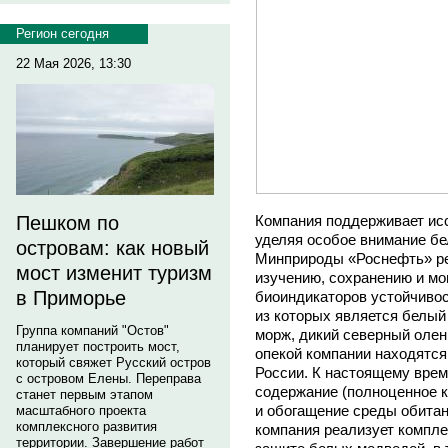
Регион сегодня
22 Мая 2026, 13:30
Компания поддерживает ис
Пешком по
уделяя особое внимание б
островам: как новый
Минприроды «Роснефть» ре
мост изменит туризм
изучению, сохранению и мо
в Приморье
биоиндикаторов устойчивос
из которых является белый
Группа компаний "Остов"
морж, дикий северный олень
планирует построить мост,
опекой компании находятся
который свяжет Русский остров
России. К настоящему вре
с островом Елены. Переправа
содержание (полноценное 
станет первым этапом
и обогащение среды обитан
масштабного проекта
комплексного развития
компания реализует компле
территории. Завершение работ