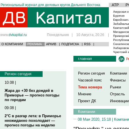
Региональный журнал для деловых кругов Дальнего Востока
АТР
Р
Амурская о
Бурятия
Еврейская 
Забайкаль
Камчатский
Магаданска
www.
dvkapital.ru
Понедельник
|
10 Августа, 20:26
|
Приморски
Республика
О КОМПАНИИ
РЕКЛАМА
АРХИВ
|
ПОДПИСКА
|
RSS
|
Сахалинска
Хабаровски
Чукотский 
главная
Р
Регион сегодня
Компании
Регион сегодня
Часовой пояс
Финансы
10.08 |
Тема номера
Рынки
Жара до +30 без дождей в
Мнение
Отрасль
Приморье — прогноз погоды
по городам
Проект ДК
Инновации
09.08 |
Компании
2°C в разгар лета: в Приморье
08 Мая 2020, 15:18 |
Компани
неожиданно похолодает —
прогноз погоды на неделю
"Роснефть" не остав