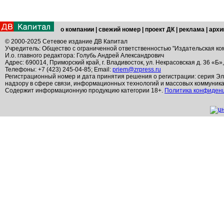
о компании
|
свежий номер
|
проект ДК
|
реклама
|
архи
© 2000-2025 Сетевое издание ДВ Капитал
Учредитель: Общество с ограниченной ответственностью "Издательская ко
И.о. главного редактора: Голубь Андрей Александрович
Адрес: 690014, Приморский край, г. Владивосток, ул. Некрасовская д. 36 «Б»
Телефоны: +7 (423) 245-04-85; Email:
priem@zrpress.ru
Регистрационный номер и дата принятия решения о регистрации: серия Эл
надзору в сфере связи, информационных технологий и массовых коммуник
Содержит информационную продукцию категории 18+.
Политика конфиден