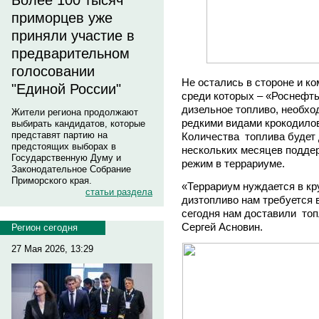
Более 100 тысяч
приморцев уже
приняли участие в
предварительном
голосовании
Не остались в стороне и к
"Единой России"
среди которых – «Роснефт
дизельное топливо, необхо
Жители региона продолжают
редкими видами крокодилов
выбирать кандидатов, которые
представят партию на
Количества топлива будет 
предстоящих выборах в
нескольких месяцев подде
Государственную Думу и
режим в террариуме.
Законодательное Собрание
Приморского края.
«Террариум нуждается в кр
статьи раздела
дизтопливо нам требуется 
сегодня нам доставили топ
Сергей Асновин.
Регион сегодня
27 Мая 2026, 13:29