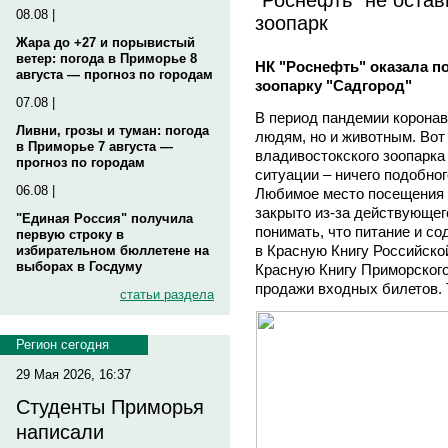
08.08 |
зоопарк
Жара до +27 и порывистый
ветер: погода в Приморье 8
НК "Роснефть" оказала 
августа — прогноз по городам
зоопарку "Садгород"
07.08 |
В период пандемии коронав
Ливни, грозы и туман: погода
людям, но и животным. Вот
в Приморье 7 августа —
владивостокского зоопарка
прогноз по городам
ситуации – ничего подобног
06.08 |
Любимое место посещения ж
закрыто из-за действующег
"Единая Россия" получила
понимать, что питание и с
первую строку в
в Красную Книгу Российско
избирательном бюллетене на
выборах в Госдуму
Красную Книгу Приморского 
продажи входных билетов. Т
статьи раздела
Регион сегодня
29 Мая 2026, 16:37
Студенты Приморья
написали