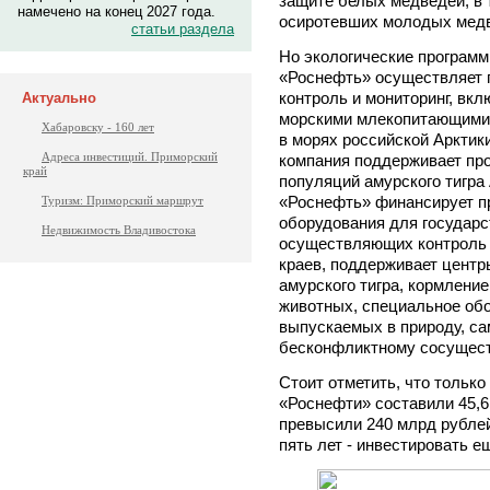
защите белых медведей, в 
намечено на конец 2027 года.
осиротевших молодых мед
статьи раздела
Но экологические программ
«Роснефть» осуществляет 
контроль и мониторинг, вк
Актуально
морскими млекопитающими 
Хабаровску - 160 лет
в морях российской Арктик
Адреса инвестиций. Приморский
компания поддерживает пр
край
популяций амурского тигра
«Роснефть» финансирует п
Туризм: Приморский маршрут
оборудования для государс
Недвижимость Владивостока
осуществляющих контроль 
краев, поддерживает центр
амурского тигра, кормлени
животных, специальное обо
выпускаемых в природу, са
бесконфликтному сосущест
Стоит отметить, что только
«Роснефти» составили 45,6 
превысили 240 млрд рублей
пять лет - инвестировать е