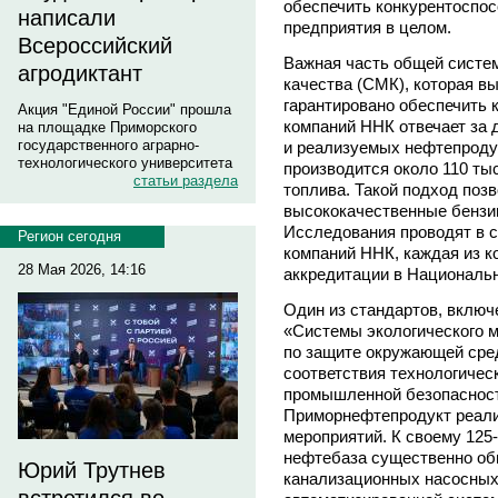
обеспечить конкурентоспос
написали
предприятия в целом.
Всероссийский
Важная часть общей систе
агродиктант
качества (СМК), которая в
гарантировано обеспечить к
Акция "Единой России" прошла
компаний ННК отвечает за
на площадке Приморского
государственного аграрно-
и реализуемых нефтепродук
технологического университета
производится около 110 ты
статьи раздела
топлива. Такой подход поз
высококачественные бензин
Исследования проводят в 
Регион сегодня
компаний ННК, каждая из 
28 Мая 2026, 14:16
аккредитации в Национальн
Один из стандартов, включ
«Системы экологического 
по защите окружающей сред
соответствия технологичес
промышленной безопасност
Приморнефтепродукт реали
мероприятий. К своему 12
нефтебаза существенно об
Юрий Трутнев
канализационных насосных