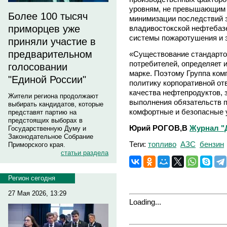
уровням, не превышающим 
Более 100 тысяч
минимизации последствий 
приморцев уже
владивостокской нефтебаз
системы пожаротушения и 
приняли участие в
предварительном
«Существование стандарто
потребителей, определяет 
голосовании
марке. Поэтому Группа ком
"Единой России"
политику корпоративной от
качества нефтепродуктов,
Жители региона продолжают
выполнения обязательств п
выбирать кандидатов, которые
комфортные и безопасные у
представят партию на
предстоящих выборах в
Юрий РОГОВ,В
Журнал "
Государственную Думу и
Законодательное Собрание
Теги:
топливо
АЗС
бензин
Приморского края.
статьи раздела
Регион сегодня
27 Мая 2026, 13:29
Loading...