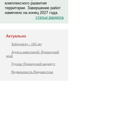
комплексного развития
территории. Завершение работ
намечено на конец 2027 года.
статьи раздела
Актуально
Хабаровску - 160 лет
Адреса инвестиций. Приморский
край
Туризм: Приморский маршрут
Недвижимость Владивостока