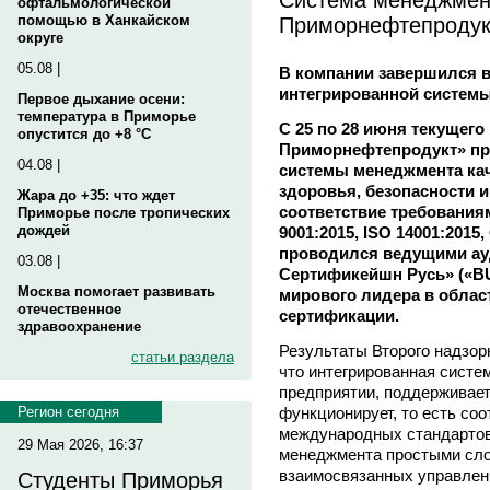
офтальмологической
Приморнефтепродук
помощью в Ханкайском
округе
05.08 |
В компании завершился 
интегрированной систем
Первое дыхание осени:
температура в Приморье
С 25 по 28 июня текущего
опустится до +8 °C
Приморнефтепродукт» пр
04.08 |
системы менеджмента ка
здоровья, безопасности 
Жара до +35: что ждет
соответствие требования
Приморье после тропических
дождей
9001:2015, ISO 14001:2015
проводился ведущими ау
03.08 |
Сертификейшн Русь» («BUR
Москва помогает развивать
мирового лидера в облас
отечественное
сертификации.
здравоохранение
Результаты Второго надзор
статьи раздела
что интегрированная систе
предприятии, поддерживает
функционирует, то есть со
Регион сегодня
международных стандартов
29 Мая 2026, 16:37
менеджмента простыми сло
взаимосвязанных управлен
Студенты Приморья