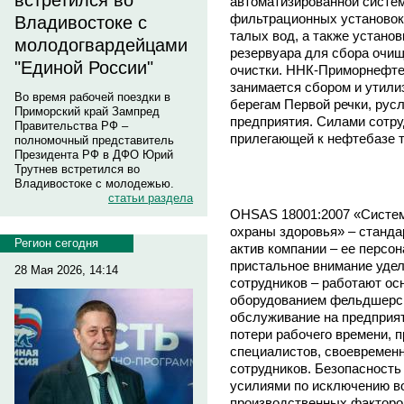
встретился во
автоматизированной систе
фильтрационных установок
Владивостоке с
талых вод, а также установ
молодогвардейцами
резервуара для сбора очищ
"Единой России"
очистки. ННК-Приморнефте
занимается сбором и утили
Во время рабочей поездки в
берегам Первой речки, рус
Приморский край Зампред
предприятия. Силами сотр
Правительства РФ –
прилегающей к нефтебазе 
полномочный представитель
Президента РФ в ДФО Юрий
Трутнев встретился во
Владивостоке с молодежью.
статьи раздела
OHSAS 18001:2007 «Систем
охраны здоровья» – станда
Регион сегодня
актив компании – ее персо
пристальное внимание уде
28 Мая 2026, 14:14
сотрудников – работают о
оборудованием фельдшерск
обслуживание на предприят
потери рабочего времени, 
специалистов, своевремен
сотрудников. Безопасность
усилиями по исключению в
производственных факторов