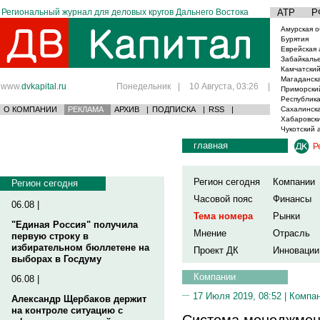
Региональный журнал для деловых кругов Дальнего Востока
АТР
Р
Амурская о
Бурятия
Еврейская 
Забайкаль
Камчатский
Магаданска
www.
dvkapital.ru
Понедельник
|
10 Августа, 03:26
|
Приморски
Республика
О КОМПАНИИ
РЕКЛАМА
АРХИВ
|
ПОДПИСКА
|
RSS
|
Сахалинска
Хабаровски
Чукотский 
главная
Р
Регион сегодня
Компании
Регион сегодня
Часовой пояс
Финансы
06.08 |
Тема номера
Рынки
"Единая Россия" получила
Мнение
Отрасль
первую строку в
избирательном бюллетене на
Проект ДК
Инновации
выборах в Госдуму
Компании
06.08 |
17 Июля 2019, 08:52 |
Компа
Александр Щербаков держит
на контроле ситуацию с
Система менеджмен