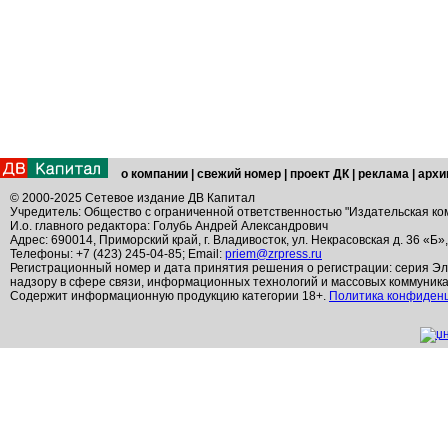
о компании
|
свежий номер
|
проект ДК
|
реклама
|
архи
© 2000-2025 Сетевое издание ДВ Капитал
Учредитель: Общество с ограниченной ответственностью "Издательская ко
И.о. главного редактора: Голубь Андрей Александрович
Адрес: 690014, Приморский край, г. Владивосток, ул. Некрасовская д. 36 «Б»
Телефоны: +7 (423) 245-04-85; Email:
priem@zrpress.ru
Регистрационный номер и дата принятия решения о регистрации: серия Эл
надзору в сфере связи, информационных технологий и массовых коммуник
Содержит информационную продукцию категории 18+.
Политика конфиден