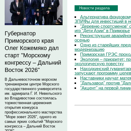
Новости раздела
Альтернатива фондовому
ЗПИФы для инвестиций в 
"Деревню спортсменов" 
игр "Дети Азии" в Приморье
Губернатор
Реконструкция аварийно
осенью
Приморского края
Одно из старейших пред
Олег Кожемяко дал
модернизацию
Приморская ГРЭС прохо
старт "Морскому
Экология – приоритет: п
конгрессу – Дальний
экологическую повестку
Находкинский гуманитар
Восток 2026"
запускают программу целев
Наставники научат мате
В Дальневосточном морском
"Дальзавод" против "Да
тренажерном центре Морского
"Акцент" на первой лини
государственного университета
им. адмирала Г. И. Невельского
во Владивостоке состоялась
торжественная церемония
открытия конкурса
профессионального мастерства
"Море зовет 2026", одного из
самых ярких событий "Морского
конгресса – Дальний Восток
2026".