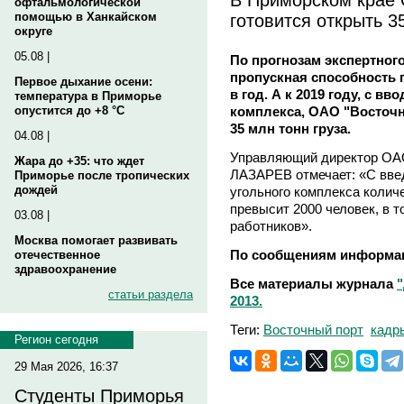
офтальмологической
готовится открыть 3
помощью в Ханкайском
округе
05.08 |
По прогнозам экспертного
пропускная способность п
Первое дыхание осени:
в год. А к 2019 году, с в
температура в Приморье
комплекса, ОАО "Восточ
опустится до +8 °C
35 млн тонн груза.
04.08 |
Управляющий директор ОА
Жара до +35: что ждет
ЛАЗАРЕВ отмечает: «С введ
Приморье после тропических
дождей
угольного комплекса колич
превысит 2000 человек, в т
03.08 |
работников».
Москва помогает развивать
По сообщениям информаг
отечественное
здравоохранение
Все материалы журнала
статьи раздела
2013.
Теги:
Восточный порт
кадр
Регион сегодня
29 Мая 2026, 16:37
Студенты Приморья