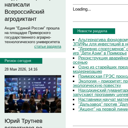
написали
Loading...
Всероссийский
агродиктант
Акция "Единой России" прошла
Новости раздела
на площадке Приморского
государственного аграрно-
Альтернатива фондовому
технологического университета
ЗПИФы для инвестиций в 
статьи раздела
"Деревню спортсменов" 
игр "Дети Азии" в Приморье
Реконструкция аварийно
Регион сегодня
осенью
Одно из старейших пред
28 Мая 2026, 14:16
модернизацию
Приморская ГРЭС прохо
Экология – приоритет: п
экологическую повестку
Находкинский гуманитар
запускают программу целев
Наставники научат мате
"Дальзавод" против "Да
"Акцент" на первой лини
Юрий Трутнев