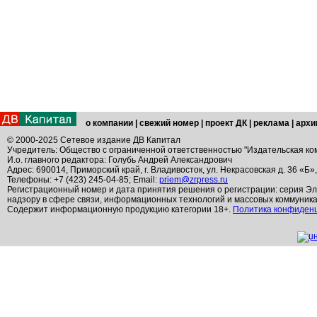
о компании
|
свежий номер
|
проект ДК
|
реклама
|
архи
© 2000-2025 Сетевое издание ДВ Капитал
Учредитель: Общество с ограниченной ответственностью "Издательская ко
И.о. главного редактора: Голубь Андрей Александрович
Адрес: 690014, Приморский край, г. Владивосток, ул. Некрасовская д. 36 «Б»
Телефоны: +7 (423) 245-04-85; Email:
priem@zrpress.ru
Регистрационный номер и дата принятия решения о регистрации: серия Эл
надзору в сфере связи, информационных технологий и массовых коммуник
Содержит информационную продукцию категории 18+.
Политика конфиден