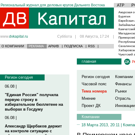
Региональный журнал для деловых кругов Дальнего Востока
АТР
Р
Амурская о
Бурятия
Еврейская 
Забайкаль
Камчатский
Магаданска
www.
dvkapital.ru
Суббота
|
08 Августа, 17:24
|
Приморски
Республика
О КОМПАНИИ
РЕКЛАМА
АРХИВ
|
ПОДПИСКА
|
RSS
|
Сахалинска
Хабаровски
Чукотский 
главная
Р
Регион сегодня
Компании
Регион сегодня
Часовой пояс
Финансы
06.08 |
Тема номера
Рынки
"Единая Россия" получила
Мнение
Отрасль
первую строку в
избирательном бюллетене на
Проект ДК
Инновации
выборах в Госдуму
Компании
06.08 |
18 Марта 2013, 20:11 |
Компа
Александр Щербаков держит
на контроле ситуацию с
В Приморском крае 