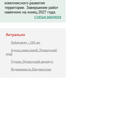
комплексного развития
территории. Завершение работ
намечено на конец 2027 года.
статьи раздела
Актуально
Хабаровску - 160 лет
Адреса инвестиций. Приморский
край
Туризм: Приморский маршрут
Недвижимость Владивостока