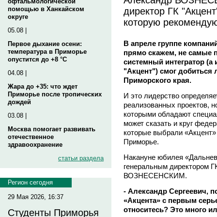
офтальмологической
директор ГК "Акцен
помощью в Ханкайском
округе
которую рекоменду
05.08 |
В апреле группе компаний 
Первое дыхание осени:
температура в Приморье
прямо скажем, не самые 
опустится до +8 °C
системный интегратор (а 
"Акцент") смог добиться 
04.08 |
Приморского края.
Жара до +35: что ждет
Приморье после тропических
И это лидерство определяе
дождей
реализованных проектов, н
которыми обладают специа
03.08 |
может сказать и круг феде
Москва помогает развивать
которые выбрали «Акцент» 
отечественное
Приморье.
здравоохранение
Накануне юбилея «Дальнев
статьи раздела
генеральным директором Г
ВОЗНЕСЕНСКИМ.
Регион сегодня
- Александр Сергеевич, п
29 Мая 2026, 16:37
«Акцента» с первым серь
относитесь? Это много и
Студенты Приморья