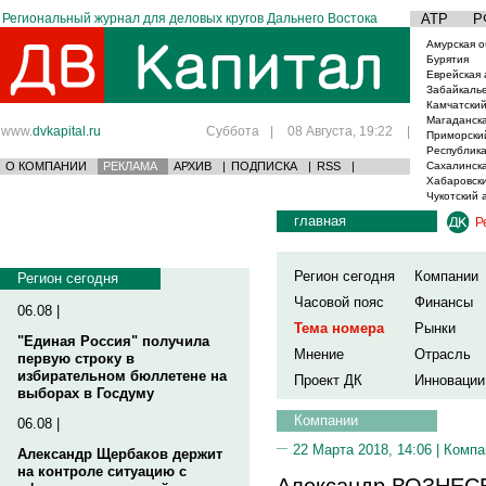
Региональный журнал для деловых кругов Дальнего Востока
АТР
Р
Амурская о
Бурятия
Еврейская 
Забайкаль
Камчатский
Магаданска
www.
dvkapital.ru
Суббота
|
08 Августа, 19:22
|
Приморски
Республика
О КОМПАНИИ
РЕКЛАМА
АРХИВ
|
ПОДПИСКА
|
RSS
|
Сахалинска
Хабаровски
Чукотский 
главная
Р
Регион сегодня
Компании
Регион сегодня
Часовой пояс
Финансы
06.08 |
Тема номера
Рынки
"Единая Россия" получила
Мнение
Отрасль
первую строку в
избирательном бюллетене на
Проект ДК
Инновации
выборах в Госдуму
Компании
06.08 |
22 Марта 2018, 14:06 |
Компа
Александр Щербаков держит
на контроле ситуацию с
Александр ВОЗНЕС