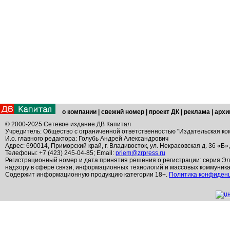
о компании
|
свежий номер
|
проект ДК
|
реклама
|
архи
© 2000-2025 Сетевое издание ДВ Капитал
Учредитель: Общество с ограниченной ответственностью "Издательская ко
И.о. главного редактора: Голубь Андрей Александрович
Адрес: 690014, Приморский край, г. Владивосток, ул. Некрасовская д. 36 «Б»
Телефоны: +7 (423) 245-04-85; Email:
priem@zrpress.ru
Регистрационный номер и дата принятия решения о регистрации: серия Эл
надзору в сфере связи, информационных технологий и массовых коммуник
Содержит информационную продукцию категории 18+.
Политика конфиден