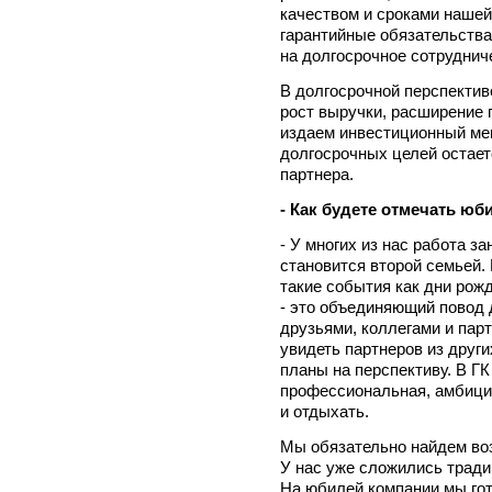
качеством и сроками нашей
гарантийные обязательства
на долгосрочное сотруднич
В долгосрочной перспектив
рост выручки, расширение 
издаем инвестиционный ме
долгосрочных целей остае
партнера.
- Как будете отмечать юб
- У многих из нас работа за
становится второй семьей.
такие события как дни рож
- это объединяющий повод д
друзьями, коллегами и пар
увидеть партнеров из други
планы на перспективу. В Г
профессиональная, амбицио
и отдыхать.
Мы обязательно найдем во
У нас уже сложились тради
На юбилей компании мы гот