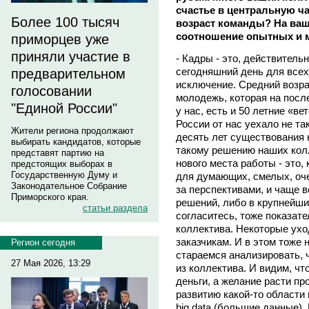
счастье в центральную ч
Более 100 тысяч
возраст команды? На ваш
соотношение опытных и 
приморцев уже
приняли участие в
- Кадры - это, действитель
сегодняшний день для всех
предварительном
исключение. Средний возрас
голосовании
молодежь, которая на посл
"Единой России"
у нас, есть и 50 летние «в
России от нас уехало не та
Жители региона продолжают
десять лет существования к
выбирать кандидатов, которые
такому решению наших колл
представят партию на
нового места работы - это,
предстоящих выборах в
Государственную Думу и
для думающих, смелых, оче
Законодательное Собрание
за перспективами, и чаще в
Приморского края.
решений, либо в крупнейши
статьи раздела
согласитесь, тоже показат
коллектива. Некоторые ухо
заказчикам. И в этом тоже 
Регион сегодня
стараемся анализировать, ч
27 Мая 2026, 13:29
из коллектива. И видим, чт
деньги, а желание расти п
развитию какой-то области
big data (большие данные).