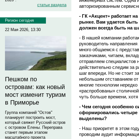
инженерных систем. Одна и
статьи раздела
авторизированным сервисн
- ГК «Акцент» работает 
Регион сегодня
рынке. Вам удается быть 
должен всегда быть на ша
22 Мая 2026, 13:30
- В нашей компании работ
руководитель направления
много общаемся с предста
заказчиками, читаем, вкла
отправляем специалистов н
действительно следим за р
шаг впереди. Но не стоит з
Пешком по
небольшим отставанием от 
многие технологии нередко 
островам: как новый
«распробованы» столичной 
мост изменит туризм
чуть больше времени, хотя 
в Приморье
- Чем сегодня особенно с
сформировались четыре н
Группа компаний "Остов"
планирует построить мост,
выделены?
который свяжет Русский остров
с островом Елены. Переправа
- Наш приоритет в этом го
станет первым этапом
проводим аудит информаци
масштабного проекта