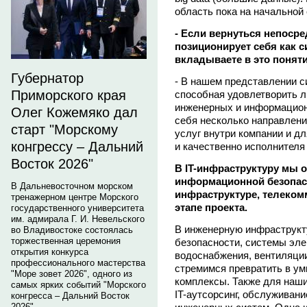
область пока на начальной
- Если вернуться непосре
позиционирует себя как с
вкладываете в это понят
Губернатор
- В нашем представлении с
Приморского края
способная удовлетворить л
инженерных и информацион
Олег Кожемяко дал
себя несколько направлени
старт "Морскому
услуг внутри компании и дл
конгрессу – Дальний
и качественно исполнителя
Восток 2026"
В IT-инфраструктуру мы 
информационной безопасн
В Дальневосточном морском
инфраструктуре, телеком
тренажерном центре Морского
этапе проекта.
государственного университета
им. адмирала Г. И. Невельского
В инженерную инфраструкт
во Владивостоке состоялась
торжественная церемония
безопасности, системы эле
открытия конкурса
водоснабжения, вентиляции
профессионального мастерства
стремимся превратить в ум
"Море зовет 2026", одного из
комплексы. Также для наши
самых ярких событий "Морского
IT-аутсорсинг, обслуживан
конгресса – Дальний Восток
2026".