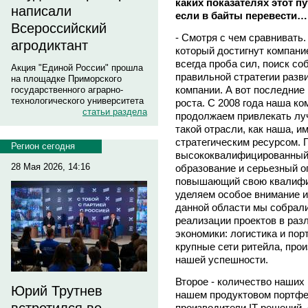
каких показателях этот п
написали
если в байты перевести… 
Всероссийский
- Смотря с чем сравнивать. 
агродиктант
который достигнут компание
всегда проба сил, поиск со
Акция "Единой России" прошла
правильной стратегии разви
на площадке Приморского
компании. А вот последние 
государственного аграрно-
технологического университета
роста. С 2008 года наша ко
статьи раздела
продолжаем привлекать лу
такой отрасли, как наша, 
стратегическим ресурсом. Г
Регион сегодня
высококвалифицированный
28 Мая 2026, 14:16
образование и серьезный о
повышающий свою квалифи
уделяем особое внимание 
данной области мы собрали
реализации проектов в раз
экономики: логистика и пор
крупные сети ритейла, про
нашей успешности.
Второе - количество наших
Юрий Трутнев
нашем продуктовом портфе
производители IT-решений,