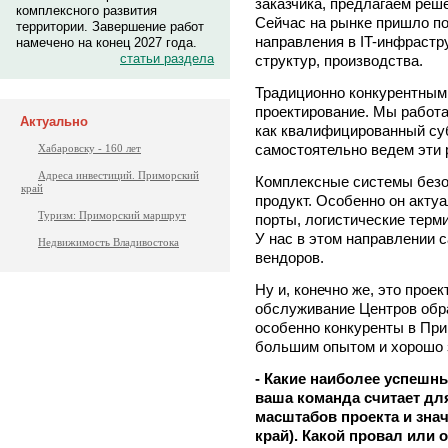
заказчика, предлагаем реш
комплексного развития
Сейчас на рынке пришло п
территории. Завершение работ
направления в IT-инфрастр
намечено на конец 2027 года.
статьи раздела
структур, производства.
Традиционно конкурентным
проектирование. Мы работ
Актуально
как квалифицированный су
самостоятельно ведем эти 
Хабаровску - 160 лет
Адреса инвестиций. Приморский
Комплексные системы безо
край
продукт. Особенно он актуа
Туризм: Приморский маршрут
порты, логистические терм
У нас в этом направлении 
Недвижимость Владивостока
вендоров.
Ну и, конечно же, это прое
обслуживание Центров обр
особенно конкуренты в При
большим опытом и хорошо 
- Какие наиболее успешны
ваша команда считает дл
масштабов проекта и зна
край). Какой провал или 