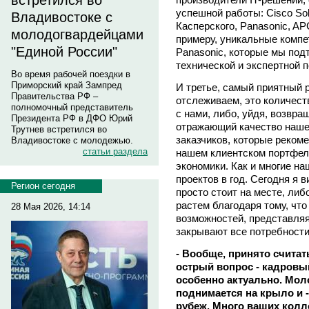
встретился во
успешной работы: Cisco Solu
Владивостоке с
Касперского, Panasonic, APC
молодогвардейцами
примеру, уникальные компе
"Единой России"
Panasonic, которые мы по
технической и экспертной 
Во время рабочей поездки в
Приморский край Зампред
И третье, самый приятный 
Правительства РФ –
отслеживаем, это количест
полномочный представитель
с нами, либо, уйдя, возвр
Президента РФ в ДФО Юрий
отражающий качество наше
Трутнев встретился во
заказчиков, которые реком
Владивостоке с молодежью.
статьи раздела
нашем клиентском портфел
экономики. Как и многие на
проектов в год. Сегодня я в
Регион сегодня
просто стоит на месте, либ
растем благодаря тому, чт
28 Мая 2026, 14:14
возможностей, представля
закрывают все потребности
- Вообще, принято считат
острый вопрос - кадровый
особенно актуально. Мол
поднимается на крыло и 
рубеж. Много ваших колл