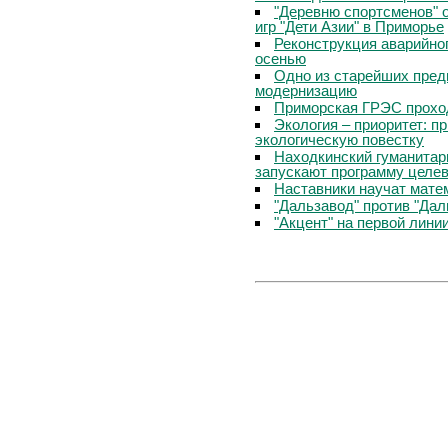
"Деревню спортсменов" 
игр "Дети Азии" в Приморье
Реконструкция аварийно
осенью
Одно из старейших пред
модернизацию
Приморская ГРЭС прохо
Экология – приоритет: п
экологическую повестку
Находкинский гуманитар
запускают программу целев
Наставники научат мате
"Дальзавод" против "Да
"Акцент" на первой лини