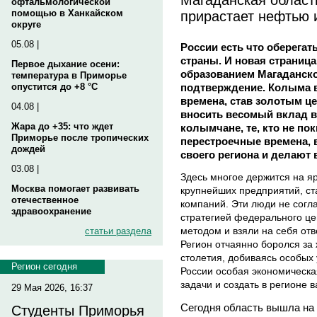
офтальмологической
прирастает нефтью 
помощью в Ханкайском
округе
05.08 |
России есть что оберегат
страны. И новая страница
Первое дыхание осени:
образованием Магаданско
температура в Приморье
подтверждение. Колыма 
опустится до +8 °C
времена, став золотым це
04.08 |
вносить весомый вклад в
Жара до +35: что ждет
колымчане, те, кто не по
Приморье после тропических
перестроечные времена, 
дождей
своего региона и делают 
03.08 |
Здесь многое держится на яр
Москва помогает развивать
крупнейших предприятий, с
отечественное
компаний. Эти люди не согл
здравоохранение
стратегией федерального це
методом и взяли на себя отв
статьи раздела
Регион отчаянно боролся за 
столетия, добиваясь особых 
Регион сегодня
России особая экономическа
задачи и создать в регионе 
29 Мая 2026, 16:37
Сегодня область вышла на 
Студенты Приморья