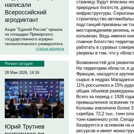
страницу будут вписаны н
написали
природных богатств, дающ
Всероссийский
инфраструктуры. Серьезны
строительство автомобильн
агродиктант
подстанций призваны не то
Акция "Единой России" прошла
месторождениям региона, н
на площадке Приморского
колымчан. Ведь именно они
государственного аграрно-
главное богатство террито
технологического университета
работать в суровых северн
статьи раздела
уверены в том, что у облас
Возможностей для развити
Регион сегодня
На территории области, в
28 Мая 2026, 14:16
Франции, находятся крупне
сырья: в недрах Магаданск
11% россыпного и 15% рудн
общих объемов разведанных
Всего за период с 1928 года
промышленное освоение тер
Колымы извлечено более 3 т
серебра, 72,2 тыс. тонн ол
тонн каменного угля. Сего
базируется в основном на
Юрий Трутнев
ресурсов и имеет моностру