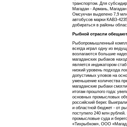
транспортом. Для субсидир
Магадан - Армань, Магадан 
Омсукчан выделено 7,9 млн
автобусов марки КАВЗ-4235
добираться в районы облас
Рыбной отрасли обещаю
Рыбопромышленный комплек
всегда играл одну из ведущ
возлагаются большие наде
магаданских рыбаков находя
является индикатором стаб
низкий уровень подхода ло
допустимых уловов на осн
уменьшение количества пре
магаданские рыбаки смогли
итогам прошлого года: уве
основных промысловых объ
российский берег. Выиграли
и областной бюджет - от р
поступило 240 млн рублей.
промысловые суда и берег
«Тихрыбком», ООО «Магад