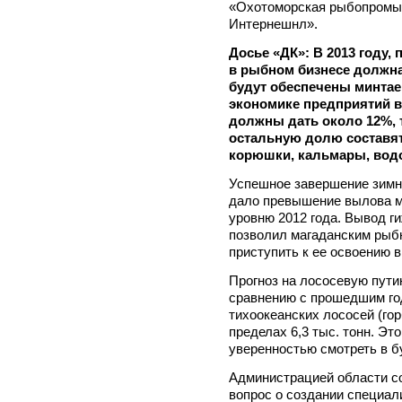
«Охотоморская рыбопромы
Интернешнл».
Досье «ДК»: В 2013 году,
в рыбном бизнесе должна
будут обеспечены минтае
экономике предприятий ви
должны дать около 12%, т
остальную долю составят 
корюшки, кальмары, водо
Успешное завершение зимн
дало превышение вылова ми
уровню 2012 года. Вывод г
позволил магаданским рыб
приступить к ее освоению
Прогноз на лососевую пути
сравнению с прошедшим го
тихоокеанских лососей (гор
пределах 6,3 тыс. тонн. Эт
уверенностью смотреть в б
Администрацией области с
вопрос о создании специал