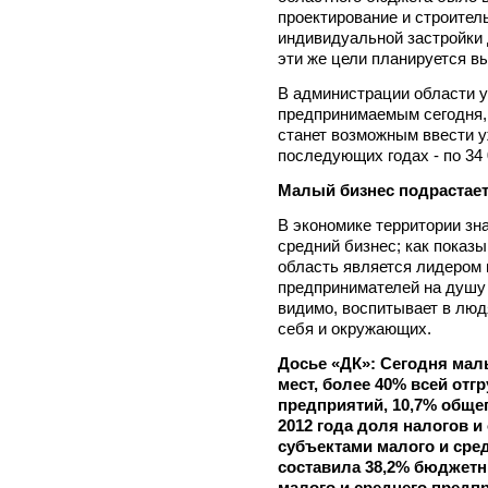
проектирование и строител
индивидуальной застройки 
эти же цели планируется вы
В администрации области у
предпринимаемым сегодня, 
станет возможным ввести уж
последующих годах - по 34 
Малый бизнес подрастае
В экономике территории зн
средний бизнес; как показ
область является лидером 
предпринимателей на душу 
видимо, воспитывает в люд
себя и окружающих.
Досье «ДК»: Сегодня малы
мест, более 40% всей отг
предприятий, 10,7% обще
2012 года доля налогов 
субъектами малого и сре
составила 38,2% бюджет
малого и среднего предп