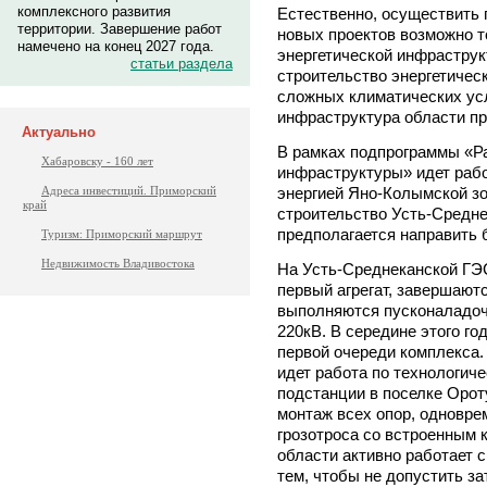
комплексного развития
Естественно, осуществить 
территории. Завершение работ
новых проектов возможно т
намечено на конец 2027 года.
энергетической инфраструкт
статьи раздела
строительство энергетичес
сложных климатических ус
инфраструктура области пр
Актуально
В рамках подпрограммы «Ра
Хабаровску - 160 лет
инфраструктуры» идет раб
энергией Яно-Колымской з
Адреса инвестиций. Приморский
край
строительство Усть-Средне
предполагается направить 
Туризм: Приморский маршрут
Недвижимость Владивостока
На Усть-Среднеканской ГЭС
первый агрегат, завершаютс
выполняются пусконаладо
220кВ. В середине этого го
первой очереди комплекса
идет работа по технологи
подстанции в поселке Орот
монтаж всех опор, одновре
грозотроса со встроенным
области активно работает 
тем, чтобы не допустить за