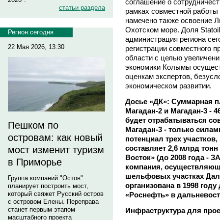
соглашение о сотрудничеств
статьи раздела
рамках совместной работы 
намечено также освоение Л
Охотском море. Доля Statoil
Регион сегодня
администрация региона се
22 Мая 2026, 13:30
регистрации совместного п
области с целью увеличени
экономики Колымы осущест
оценкам экспертов, безусл
экономическом развитии.
Досье «ДК»: Суммарная п
Магадан-2 и Магадан-3 - 4
будет отрабатываться совм
Пешком по
Магадан-3 - только сила
островам: как новый
потенциал трех участков
составляет 2,6 млрд тон
мост изменит туризм
Восток» (до 2008 года - 
в Приморье
компания, осуществляющ
шельфовых участках Дал
Группа компаний "Остов"
организована в 1998 году
планирует построить мост,
который свяжет Русский остров
«Роснефть» в дальневос
с островом Елены. Переправа
станет первым этапом
Инфраструктура для про
масштабного проекта