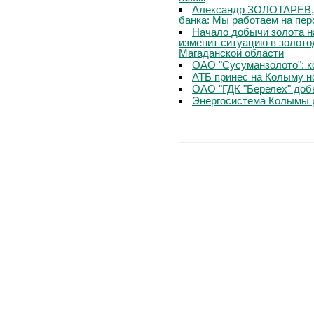
Александр ЗОЛОТАРЕВ, 
банка: Мы работаем на пер
Начало добычи золота н
изменит ситуацию в золо
Магаданской области
ОАО "Сусуманзолото": 
АТБ принес на Колыму н
ОАО "ГДК "Берелех" доб
Энергосистема Колымы р