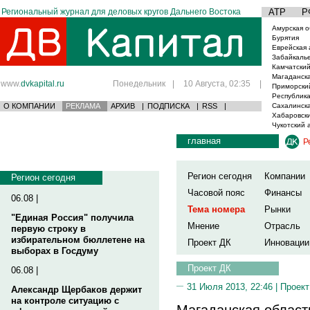
Региональный журнал для деловых кругов Дальнего Востока
АТР
Р
Амурская о
Бурятия
Еврейская 
Забайкаль
Камчатский
Магаданска
www.
dvkapital.ru
Понедельник
|
10 Августа, 02:35
|
Приморски
Республика
О КОМПАНИИ
РЕКЛАМА
АРХИВ
|
ПОДПИСКА
|
RSS
|
Сахалинска
Хабаровски
Чукотский 
главная
Р
Регион сегодня
Компании
Регион сегодня
Часовой пояс
Финансы
06.08 |
Тема номера
Рынки
"Единая Россия" получила
Мнение
Отрасль
первую строку в
избирательном бюллетене на
Проект ДК
Инновации
выборах в Госдуму
Проект ДК
06.08 |
31 Июля 2013, 22:46 |
Проект
Александр Щербаков держит
на контроле ситуацию с
Магаданская област