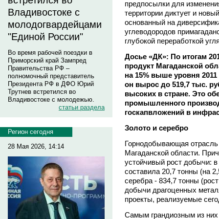
встретился во
предпосылки для изменени
Владивостоке с
территории диктует и новы
основанный на диверсифика
молодогвардейцами
углеводородов примагаданс
"Единой России"
глубокой переработкой угля
Во время рабочей поездки в
Досье «ДК»: По итогам 2
Приморский край Зампред
продукт Магаданской обла
Правительства РФ –
на 15% выше уровня 2011 
полномочный представитель
он вырос до 519,7 тыс. р
Президента РФ в ДФО Юрий
Трутнев встретился во
высоких в стране. Это о
Владивостоке с молодежью.
промышленного производ
статьи раздела
госкапвложений в инфрас
Золото и серебро
Регион сегодня
Горнодобывающая отрасль 
28 Мая 2026, 14:14
Магаданской области. Прич
устойчивый рост добычи: в 
составила 20,7 тонны (на 2
серебра - 834,7 тонны (рос
добычи драгоценных метал
проекты, реализуемые сего
Самым грандиозным из них