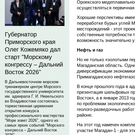
Ороекского медеплавильног
осуществляться первичная
Хорошие перспективы имеет
переработке бурых углей М
месторождений - этот проек
Губернатор
собственные потребности те
возможность значительно у
Приморского края
Олег Кожемяко дал
Нефть и газ
старт "Морскому
Но не только «золотыми пе
конгрессу – Дальний
Магаданская область. Одн
диверсификации экономики 
Восток 2026"
Примагаданского нефтегазо
В Дальневосточном морском
В конце прошлого года в а
тренажерном центре Морского
государственного университета
презентация шельфовых п
им. адмирала Г. И. Невельского
Восток», а в январе 2013 
во Владивостоке состоялась
по проблемам экологическо
торжественная церемония
геолого-разведочных работ
открытия конкурса
районе.
профессионального мастерства
"Море зовет 2026", одного из
На этот год намечен компл
самых ярких событий "Морского
участке Магадан-1 - для э
конгресса – Дальний Восток
2026".