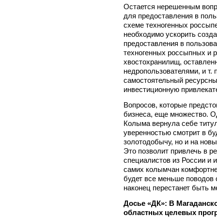
Остается нерешенным вопр
для предоставления в поль
схеме техногенных россыпе
необходимо ускорить созда
предоставления в пользова
техногенных россыпных и р
хвостохранилищ, оставле
недропользователями, и т. 
самостоятельный ресурсны
инвестиционную привлекат
Вопросов, которые предсто
бизнеса, еще множество. О
Колыма вернула себе титул
уверенностью смотрит в бу
золотодобычу, но и на новы
Это позволит привлечь в р
специалистов из России и и
самих колымчан комфортнее
будет все меньше поводов 
наконец перестанет быть м
Досье «ДК»: В Магаданско
областных целевых прог