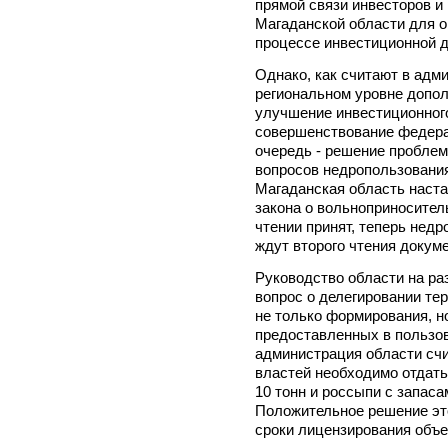
прямой связи инвесторов и
Магаданской области для 
процессе инвестиционной д
Однако, как считают в адм
региональном уровне допо
улучшение инвестиционног
совершенствование федерал
очередь - решение проблем
вопросов недропользования
Магаданская область наста
закона о вольноприноситель
чтении принят, теперь недр
ждут второго чтения докуме
Руководство области на ра
вопрос о делегировании те
не только формирования, н
предоставленных в пользов
администрация области счи
властей необходимо отдать
10 тонн и россыпи с запаса
Положительное решение это
сроки лицензирования объе