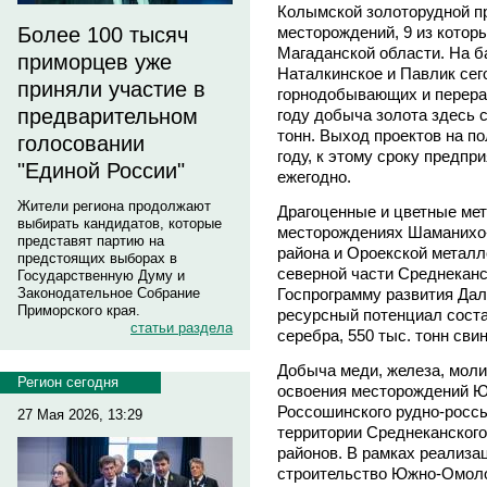
Колымской золоторудной пр
месторождений, 9 из котор
Более 100 тысяч
Магаданской области. На 
приморцев уже
Наталкинское и Павлик сег
приняли участие в
горнодобывающих и перера
предварительном
году добыча золота здесь со
тонн. Выход проектов на п
голосовании
году, к этому сроку предпр
"Единой России"
ежегодно.
Жители региона продолжают
Драгоценные и цветные ме
выбирать кандидатов, которые
месторождениях Шаманихо-
представят партию на
района и Ороекской металл
предстоящих выборах в
северной части Среднеканс
Государственную Думу и
Госпрограмму развития Даль
Законодательное Собрание
Приморского края.
ресурсный потенциал состав
статьи раздела
серебра, 550 тыс. тонн свин
Добыча меди, железа, мол
Регион сегодня
освоения месторождений Ю
Россошинского рудно-россы
27 Мая 2026, 13:29
территории Среднеканского
районов. В рамках реализац
строительство Южно-Омоло