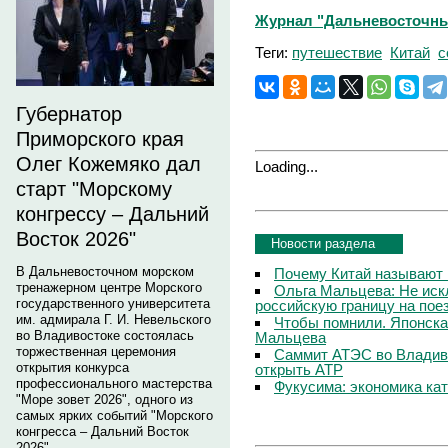
Журнал "Дальневосточный 
Теги:
путешествие
Китай
с
Губернатор
Приморского края
Олег Кожемяко дал
Loading...
старт "Морскому
конгрессу – Дальний
Восток 2026"
Новости раздела
В Дальневосточном морском
Почему Китай называют
тренажерном центре Морского
Ольга Мальцева: Не иск
государственного университета
российскую границу на пое
им. адмирала Г. И. Невельского
Чтобы помнили. Японска
во Владивостоке состоялась
Мальцева
торжественная церемония
Саммит АТЭС во Владиво
открытия конкурса
открыть АТР
профессионального мастерства
Фукусима: экономика ка
"Море зовет 2026", одного из
самых ярких событий "Морского
конгресса – Дальний Восток
2026".