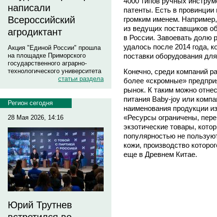
4000 типов ручных инструм
написали
патенты. Есть в провинци
Всероссийский
громким именем. Например,
из ведущих поставщиков о
агродиктант
в России. Завоевать долю 
удалось после 2014 года, к
Акция "Единой России" прошла
поставки оборудования дл
на площадке Приморского
государственного аграрно-
Конечно, среди компаний р
технологического университета
статьи раздела
более «скромные» предприя
рынок. К таким можно отне
питания Baby-joy или ком
Регион сегодня
наименования продукции из
«Ресурсы ограничены, пере
28 Мая 2026, 14:16
экзотические товары, кото
популярностью не пользуют
кожи, производство которо
еще в Древнем Китае.
Юрий Трутнев