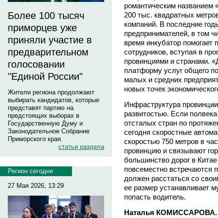
романтическим названием «
Более 100 тысяч
200 тыс. квадратных метро
компаний. В последние год
приморцев уже
предпринимателей, в том ч
приняли участие в
время инкубатор помогает 
предварительном
сотрудников, вступая в пр
провинциями и странами. «
голосовании
платформу услуг общего по
"Единой России"
малых и средних предприят
новых точек экономическог
Жители региона продолжают
выбирать кандидатов, которые
Инфраструктура провинции
представят партию на
развитостью. Если полвека
предстоящих выборах в
отсталых стран по протяже
Государственную Думу и
Законодательное Собрание
сегодня скоростные автома
Приморского края.
скоростью 750 метров в ча
статьи раздела
провинцию и связывают гор
большинство дорог в Китае
повсеместно встречаются п
Регион сегодня
должен расстаться со свои
27 Мая 2026, 13:29
ее размер устанавливает м
попасть водитель.
Наталья КОМИССАРОВА. 