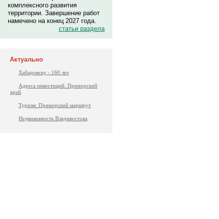
комплексного развития
территории. Завершение работ
намечено на конец 2027 года.
статьи раздела
Актуально
Хабаровску - 160 лет
Адреса инвестиций. Приморский
край
Туризм: Приморский маршрут
Недвижимость Владивостока