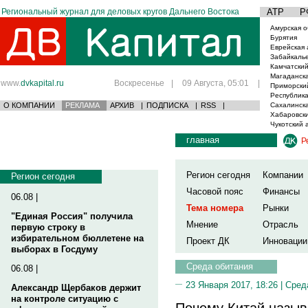
Региональный журнал для деловых кругов Дальнего Востока
АТР
Р
Амурская о
Бурятия
Еврейская 
Забайкаль
Камчатский
Магаданска
www.
dvkapital.ru
Воскресенье
|
09 Августа, 05:01
|
Приморски
Республика
О КОМПАНИИ
РЕКЛАМА
АРХИВ
|
ПОДПИСКА
|
RSS
|
Сахалинска
Хабаровски
Чукотский 
главная
Р
Регион сегодня
Компании
Регион сегодня
Часовой пояс
Финансы
06.08 |
Тема номера
Рынки
"Единая Россия" получила
Мнение
Отрасль
первую строку в
избирательном бюллетене на
Проект ДК
Инновации
выборах в Госдуму
Среда обитания
06.08 |
23 Января 2017, 18:26 |
Сред
Александр Щербаков держит
на контроле ситуацию с
Почему Китай назы