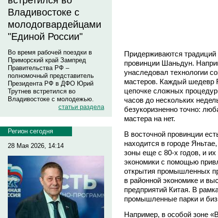
встретился во
Владивостоке с
молодогвардейцами
"Единой России"
Во время рабочей поездки в
Придерживаются традиций 
Приморский край Зампред
провинции Шаньдун. Наприм
Правительства РФ –
унаследовал технологии со
полномочный представитель
мастеров. Каждый шедевр R
Президента РФ в ДФО Юрий
цепочке сложных процедур,
Трутнев встретился во
Владивостоке с молодежью.
часов до нескольких недел
статьи раздела
безукоризненно точно: люб
мастера на нет.
Регион сегодня
В восточной провинции ест
находится в городе Яньтае,
28 Мая 2026, 14:14
зоны еще с 80-х годов, и их
экономики с помощью прив
открытия промышленных пр
в районной экономике и вы
предприятий Китая. В рамк
промышленные парки и биз
Например, в особой зоне «