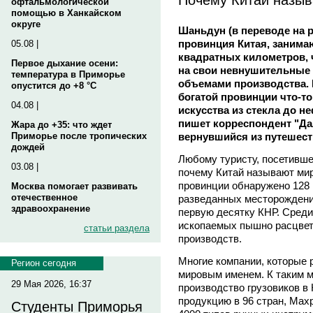
офтальмологической
помощью в Ханкайском
округе
Шаньдун (в переводе на р
провинция Китая, заним
05.08 |
квадратных километров, 
Первое дыхание осени:
на свои невнушительные
температура в Приморье
объемами производства. К
опустится до +8 °C
богатой провинции что-т
04.08 |
искусства из стекла до 
пишет корреспондент "Да
Жара до +35: что ждет
вернувшийся из путешест
Приморье после тропических
дождей
Любому туристу, посетивше
03.08 |
почему Китай называют мир
провинции обнаружено 128 
Москва помогает развивать
отечественное
разведанных месторождений
здравоохранение
первую десятку КНР. Среди
ископаемых пышно расцвет
статьи раздела
производств.
Многие компании, которые 
Регион сегодня
мировым именем. К таким м
29 Мая 2026, 16:37
производство грузовиков в
продукцию в 96 стран, Max
Студенты Приморья