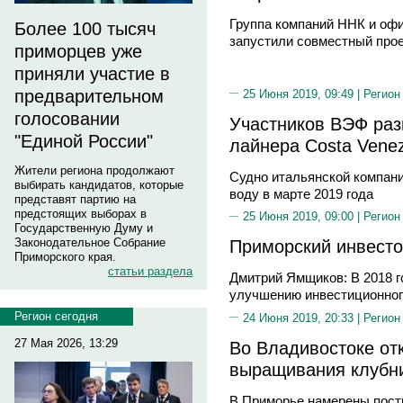
Группа компаний ННК и о
Более 100 тысяч
запустили совместный про
приморцев уже
приняли участие в
предварительном
25 Июня 2019, 09:49 |
Регион
голосовании
Участников ВЭФ раз
"Единой России"
лайнера Costa Venez
Жители региона продолжают
Судно итальянской компани
выбирать кандидатов, которые
воду в марте 2019 года
представят партию на
предстоящих выборах в
25 Июня 2019, 09:00 |
Регион
Государственную Думу и
Законодательное Собрание
Приморский инвесто
Приморского края.
статьи раздела
Дмитрий Ямщиков: В 2018 г
улучшению инвестиционног
Регион сегодня
24 Июня 2019, 20:33 |
Регион
27 Мая 2026, 13:29
Во Владивостоке от
выращивания клубни
В Приморье намерены постр