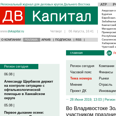
Региональный журнал для деловых кругов Дальнего Востока
АТР
Р
Амурская о
Бурятия
Еврейская 
Забайкаль
Камчатский
Магаданска
www.
dvkapital.ru
Четверг
|
06 Августа, 16:41
|
Приморски
Республика
О КОМПАНИИ
РЕКЛАМА
АРХИВ
|
ПОДПИСКА
|
RSS
|
Сахалинска
Хабаровски
Чукотский 
главная
Р
Регион сегодня
Компании
Регион сегодня
Часовой пояс
Финансы
06.08 |
Тема номера
Рынки
Александр Щербаков держит
Мнение
Отрасль
на контроле ситуацию с
офтальмологической
Проект ДК
Инновации
помощью в Ханкайском
округе
28 Июня 2019, 13:03 |
Регион
05.08 |
Во Владивостоке Зо
Первое дыхание осени:
участником праздни