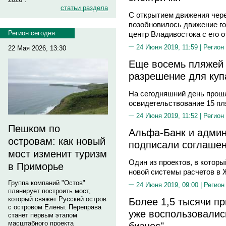
статьи раздела
С открытием движения чер
возобновилось движение г
Регион сегодня
центр Владивостока с его
24 Июня 2019, 11:59 |
Регион
22 Мая 2026, 13:30
Еще восемь пляжей
разрешение для куп
На сегодняшний день прошл
освидетельствование 15 п
24 Июня 2019, 11:52 |
Регион
Пешком по
Альфа-Банк и адми
островам: как новый
подписали соглашен
мост изменит туризм
Один из проектов, в которы
в Приморье
новой системы расчетов в
Группа компаний "Остов"
24 Июня 2019, 09:00 |
Регион
планирует построить мост,
который свяжет Русский остров
Более 1,5 тысячи п
с островом Елены. Переправа
уже воспользовалис
станет первым этапом
масштабного проекта
бизнес"