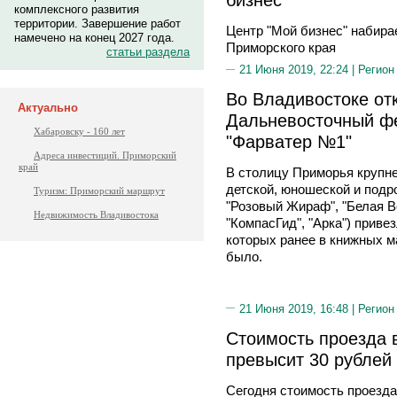
комплексного развития
территории. Завершение работ
Центр "Мой бизнес" набира
намечено на конец 2027 года.
Приморского края
статьи раздела
21 Июня 2019, 22:24 |
Регион
Во Владивостоке от
Актуально
Дальневосточный фе
Хабаровску - 160 лет
"Фарватер №1"
Адреса инвестиций. Приморский
край
В столицу Приморья крупн
детской, юношеской и подр
Туризм: Приморский маршрут
"Розовый Жираф", "Белая Во
Недвижимость Владивостока
"КомпасГид", "Арка") приве
которых ранее в книжных м
было.
21 Июня 2019, 16:48 |
Регион
Стоимость проезда 
превысит 30 рублей
Cегодня стоимость проезда