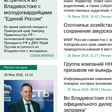
встретился во
книги "Фарватер" помог на
родителями, а также собра
Владивостоке с
отечественных издателей, 
молодогвардейцами
26 Июня 2019, 16:42 |
Регион
"Единой России"
Охотничьи хозяйства
Во время рабочей поездки в
сохранение амурско
Приморский край Зампред
Правительства РФ –
полномочный представитель
WWF России совместно с в
Президента РФ в ДФО Юрий
Хабаровского края наметил
Трутнев встретился во
природопользования в мест
Владивостоке с молодежью.
статьи раздела
26 Июня 2019, 11:17 |
Регион
Группа компаний НН
Регион сегодня
призывом не выкиды
28 Мая 2026, 14:14
Информационная кампания 
пожаров, которые возникаю
25 Июня 2019, 09:59 |
Регион
Во Владивостоке ст
официального диле
заправка"