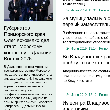
таких теплиц
24 Июня 2019, 15:34 |
Регион
За муниципальную с
первый заместитель
Губернатор
В обязанности нового заме
Приморского края
управление по работе с об
Олег Кожемяко дал
территориальное управлени
старт "Морскому
24 Июня 2019, 13:14 |
Регион
конгрессу – Дальний
Во Владивостоке ра
Восток 2026"
пробку со всех стор
В Дальневосточном морском
тренажерном центре Морского
Аварийно-восстановительн
государственного университета
причиной ограничения движ
им. адмирала Г. И. Невельского
во Владивостоке
во Владивостоке состоялась
торжественная церемония
открытия конкурса
профессионального мастерства
24 Июня 2019, 12:12 |
Регион
"Море зовет 2026", одного из
Из центра Владивос
самых ярких событий "Морского
конгресса – Дальний Восток
электрички
2026".