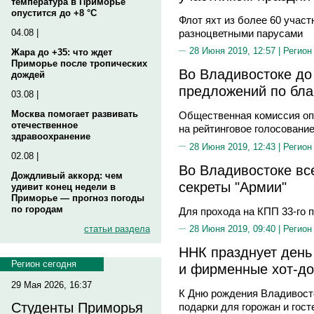
температура в Приморье
опустится до +8 °C
Флот яхт из более 60 участ
разноцветными парусами
04.08 |
28 Июня 2019, 12:57 |
Регион
Жара до +35: что ждет
Приморье после тропических
Во Владивостоке до
дождей
предложений по бла
03.08 |
Москва помогает развивать
Общественная комиссия оп
отечественное
на рейтинговое голосовани
здравоохранение
28 Июня 2019, 12:43 |
Регион
02.08 |
Во Владивостоке в
Дождливый аккорд: чем
секреты "Армии"
удивит конец недели в
Приморье — прогноз погоды
по городам
Для прохода на КПП 33-го 
статьи раздела
28 Июня 2019, 09:40 |
Регион
ННК празднует день
Регион сегодня
и фирменные хот-до
29 Мая 2026, 16:37
К Дню рождения Владивост
Студенты Приморья
подарки для горожан и гос