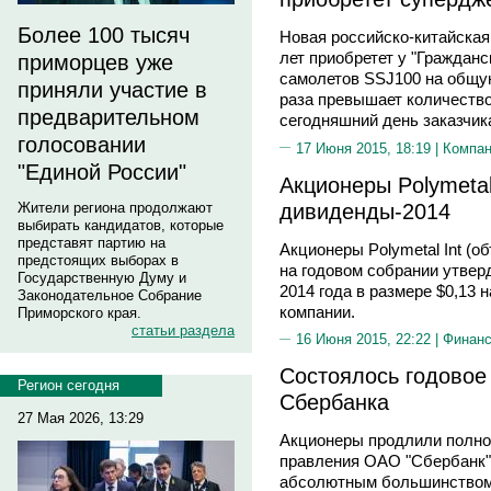
Более 100 тысяч
Новая российско-китайская
лет приобретет у "Гражданс
приморцев уже
самолетов SSJ100 на общую
приняли участие в
раза превышает количество
предварительном
сегодняшний день заказчик
голосовании
17 Июня 2015, 18:19 |
Компа
"Единой России"
Акционеры Polymeta
дивиденды-2014
Жители региона продолжают
выбирать кандидатов, которые
представят партию на
Акционеры Polymetal Int (
предстоящих выборах в
на годовом собрании утве
Государственную Думу и
2014 года в размере $0,13 
Законодательное Собрание
компании.
Приморского края.
статьи раздела
16 Июня 2015, 22:22 |
Финан
Состоялось годовое
Регион сегодня
Сбербанка
27 Мая 2026, 13:29
Акционеры продлили полно
правления ОАО "Сбербанк" 
абсолютным большинством