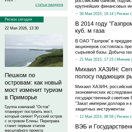
российским банком, подпи
статьи раздела
крупнейших финансовых инс
30 Мая 2015, 19:14 |
Регион 
Регион сегодня
В 2014 году "Газпро
22 Мая 2026, 13:30
куб. м газа
В ОАО "Газпром" в преддве
акционеров состоялась пре
сырьевой базы. Добыча газ
21 Мая 2015, 17:23 |
Мнение
Михаил ХАЗИН: Сего
Пешком по
полосу падающих р
островам: как новый
Михаил ХАЗИН, российский
мост изменит туризм
экономических исследован
в Приморье
государственный советник 
"Закат империи доллара и к
Группа компаний "Остов"
защитных инструментах
планирует построить мост,
который свяжет Русский остров
12 Мая 2015, 09:59 |
Регион 
с островом Елены. Переправа
ВЭБ и Государствен
станет первым этапом
масштабного проекта