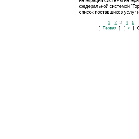
интеграция системы интерн
федеральной системой "Гор
список поставщиков услуг н
1
2
3
4
5
[
Первая
]
[
<
]