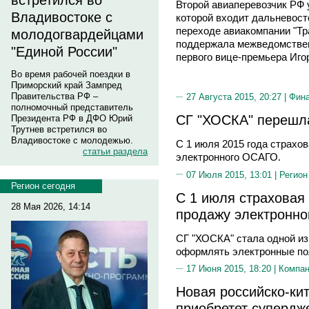
встретился во
Второй авиаперевозчик РФ у
Владивостоке с
которой входит дальневост
переходе авиакомпании "Тр
молодогвардейцами
поддержала межведомствен
"Единой России"
первого вице-премьера Иг
Во время рабочей поездки в
Приморский край Зампред
Правительства РФ –
27 Августа 2015, 20:27 |
Фин
полномочный представитель
СГ "ХОСКА" перешл
Президента РФ в ДФО Юрий
Трутнев встретился во
Владивостоке с молодежью.
С 1 июля 2015 года страхо
статьи раздела
электронного ОСАГО.
07 Июля 2015, 13:01 |
Регион
Регион сегодня
С 1 июля страховая
28 Мая 2026, 14:14
продажу электронн
СГ "ХОСКА" стала одной из
оформлять электронные п
17 Июня 2015, 18:20 |
Компа
Новая российско-ки
приобретет супердж