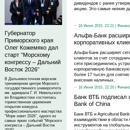
дивидендов с ранее утвержд
акцию. Это самые низкие д
16 Июня 2015, 22:21 |
Финан
Губернатор
Альфа-Банк расшири
Приморского края
корпоративных клие
Олег Кожемяко дал
Альфа-Банк расширяет сет
старт "Морскому
клиентов за счет сотруднич
конгрессу – Дальний
сети присоединились устро
Восток 2026"
корпоративную банковскую
более 17 тысяч для снятия
В Дальневосточном морском
внесения наличных.
тренажерном центре Морского
16 Июня 2015, 22:20 |
Финан
государственного университета
им. адмирала Г. И. Невельского
Банк ВТБ подписал с
во Владивостоке состоялась
торжественная церемония
Bank of China
открытия конкурса
профессионального мастерства
Банк ВТБ и Agricultural Ban
"Море зовет 2026", одного из
взаимодействии в области
самых ярких событий "Морского
инструментов на глобальны
конгресса – Дальний Восток
2026".