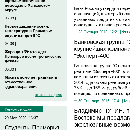
офтальмологической
помощью в Ханкайском
Банк России утвердил пере
округе
организаций, в который во
05.08 |
указанных кредитных орга
совокупных активов российс
Первое дыхание осени:
температура в Приморье
23 Октября 2015, 12:21 |
Фин
опустится до +8 °C
Банковская группа 
04.08 |
крупнейших компани
Жара до +35: что ждет
"Эксперт-400"
Приморье после тропических
дождей
Банковская группа "Открыт
03.08 |
рейтинге "Эксперт-400", в
компании из разных отрасл
Москва помогает развивать
отечественное
2014 года объем реализаци
здравоохранение
35% – до 169 млрд рублей, 
позицию по сравнению с п
статьи раздела
30 Сентября 2015, 17:41 |
Мн
Владимир ПУТИН, п
Регион сегодня
Востоке мы предлаг
29 Мая 2026, 16:37
эксклюзивные возм
Студенты Приморья