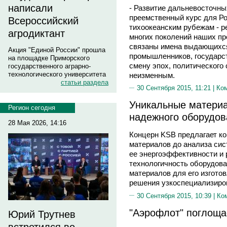
написали
- Развитие дальневосточных
преемственный курс для Ро
Всероссийский
тихоокеанским рубежам - р
агродиктант
многих поколений наших пр
связаны имена выдающихся
Акция "Единой России" прошла
промышленников, государст
на площадке Приморского
смену эпох, политического 
государственного аграрно-
технологического университета
неизменным.
статьи раздела
30 Сентября 2015, 11:21 |
Ко
Уникальные матери
Регион сегодня
надежного оборудов
28 Мая 2026, 14:16
Концерн KSB предлагает к
материалов до анализа си
ее энергоэффективности и 
технологичность оборудов
материалов для его изгото
решения узкоспециализиро
30 Сентября 2015, 10:39 |
Ко
"Аэрофлот" поглощае
Юрий Трутнев