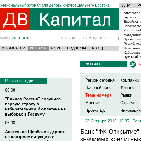
Региональный журнал для деловых кругов Дальнего Востока
АТР
Р
Амурская о
Бурятия
Еврейская 
Забайкаль
Камчатский
Магаданска
www.
dvkapital.ru
Пятница
|
07 Августа, 23:01
|
Приморски
Республика
О КОМПАНИИ
РЕКЛАМА
АРХИВ
|
ПОДПИСКА
|
RSS
|
Сахалинска
Хабаровски
Чукотский 
главная
Р
Регион сегодня
Компании
Регион сегодня
Часовой пояс
Финансы
06.08 |
Тема номера
Рынки
"Единая Россия" получила
Мнение
Отрасль
первую строку в
избирательном бюллетене на
Проект ДК
Инновации
выборах в Госдуму
23 Октября 2015, 12:35 |
Реги
06.08 |
Банк "ФК Открытие"
Александр Щербаков держит
на контроле ситуацию с
значимых кредитных