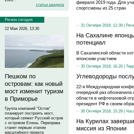
февраля 2019 года. Для уча
статьи раздела
спортсмены из 25 стран
Регион сегодня
31 Октября 2018, 12:39 |
Реги
22 Мая 2026, 13:30
На Сахалине японцы
потенциал
В Сахалинской области хот
японским участием
30 Октября 2018, 16:20 |
Тер
Углеводороды посл
Пешком по
островам: как новый
22-я Международная конфер
мост изменит туризм
очередной раз обозначила
области в нефтегазовой от
в Приморье
президент РФ в своем обра
Группа компаний "Остов"
30 Октября 2018, 15:29 |
Час
планирует построить мост,
который свяжет Русский остров
На Курилах заверши
с островом Елены. Переправа
миссия из Японии
станет первым этапом
масштабного проекта