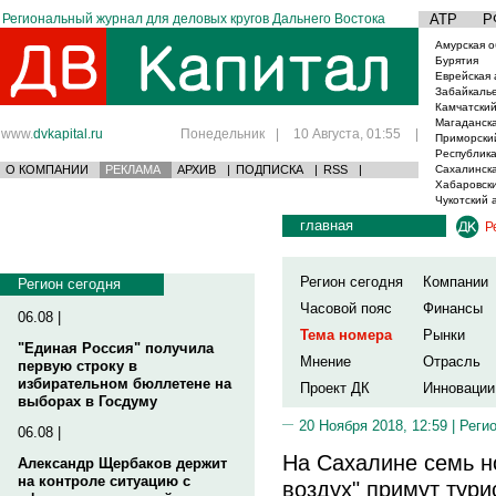
Региональный журнал для деловых кругов Дальнего Востока
АТР
Р
Амурская о
Бурятия
Еврейская 
Забайкаль
Камчатский
Магаданска
www.
dvkapital.ru
Понедельник
|
10 Августа, 01:55
|
Приморски
Республика
О КОМПАНИИ
РЕКЛАМА
АРХИВ
|
ПОДПИСКА
|
RSS
|
Сахалинска
Хабаровски
Чукотский 
главная
Р
Регион сегодня
Компании
Регион сегодня
Часовой пояс
Финансы
06.08 |
Тема номера
Рынки
"Единая Россия" получила
Мнение
Отрасль
первую строку в
избирательном бюллетене на
Проект ДК
Инновации
выборах в Госдуму
20 Ноября 2018, 12:59 |
Реги
06.08 |
На Сахалине семь н
Александр Щербаков держит
на контроле ситуацию с
воздух" примут тур