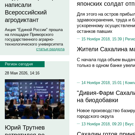
японских солдат отп
написали
Всероссийский
Для этого на остров прибы
агродиктант
здравоохранения, труда и 
ускоренному осуществлени
Акция "Единой России" прошла
останков павших
на площадке Приморского
15 Ноября 2018, 15:39 |
Реги
государственного аграрно-
технологического университета
Жители Сахалина ма
статьи раздела
С начала года объем выда
Регион сегодня
только в одном банке увел
28 Мая 2026, 14:16
14 Ноября 2018, 15:01 |
Комп
"Дивия-Фарм Сахали
на биодобавки
Новое производство базиру
городского округа
13 Ноября 2018, 09:20 |
Вкус
Юрий Трутнев
Сахалин готов прин