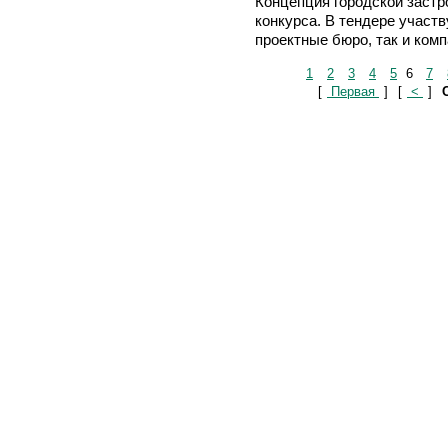
Концепция городской застр
конкурса. В тендере участ
проектные бюро, так и ком
1
2
3
4
5
6
7
[
Первая
]
[
<
]