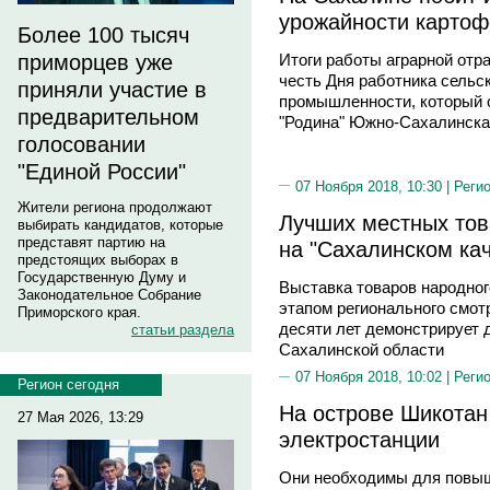
урожайности картоф
Более 100 тысяч
приморцев уже
Итоги работы аграрной отра
честь Дня работника сельс
приняли участие в
промышленности, который с
предварительном
"Родина" Южно-Сахалинска
голосовании
"Единой России"
07 Ноября 2018, 10:30 |
Реги
Жители региона продолжают
Лучших местных тов
выбирать кандидатов, которые
представят партию на
на "Сахалинском ка
предстоящих выборах в
Государственную Думу и
Выставка товаров народно
Законодательное Собрание
этапом регионального смот
Приморского края.
десяти лет демонстрирует
статьи раздела
Сахалинской области
07 Ноября 2018, 10:02 |
Реги
Регион сегодня
На острове Шикотан
27 Мая 2026, 13:29
электростанции
Они необходимы для повыш