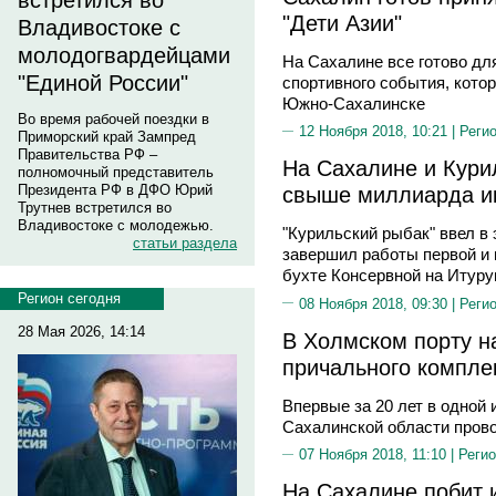
встретился во
"Дети Азии"
Владивостоке с
молодогвардейцами
На Сахалине все готово дл
"Единой России"
спортивного события, котор
Южно-Сахалинске
Во время рабочей поездки в
12 Ноября 2018, 10:21 |
Реги
Приморский край Зампред
Правительства РФ –
На Сахалине и Кури
полномочный представитель
Президента РФ в ДФО Юрий
свыше миллиарда и
Трутнев встретился во
Владивостоке с молодежью.
"Курильский рыбак" ввел в
статьи раздела
завершил работы первой и 
бухте Консервной на Итуру
Регион сегодня
08 Ноября 2018, 09:30 |
Реги
28 Мая 2026, 14:14
В Холмском порту н
причального компле
Впервые за 20 лет в одной 
Сахалинской области пров
07 Ноября 2018, 11:10 |
Регио
На Сахалине побит 