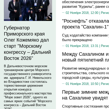
обеспечения электроэнерги
развития "Курилы", ранее с
02 Ноября 2018, 12:00 |
Реги
"Роснефть" отказала
проекта "Сахалин-1
Губернатор
Приморского края
Суд ходатайство компании 
Олег Кожемяко дал
было прекращено
старт "Морскому
01 Ноября 2018, 13:31 |
Реги
конгрессу – Дальний
Между Сахалином и 
Восток 2026"
новый пятилетний п
В Дальневосточном морском
Развитие международных о
тренажерном центре Морского
строительства, сельского 
государственного университета
городской среды, культурн
им. адмирала Г. И. Невельского
во Владивостоке состоялась
01 Ноября 2018, 10:50 |
Реги
торжественная церемония
открытия конкурса
Первые зимние межд
профессионального мастерства
на Сахалине увидят 
"Море зовет 2026", одного из
самых ярких событий "Морского
конгресса – Дальний Восток
Спортивные состязания про
2026".