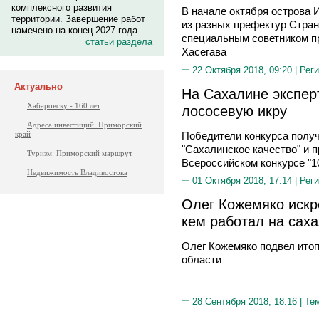
комплексного развития
В начале октября острова 
территории. Завершение работ
из разных префектур Стран
намечено на конец 2027 года.
специальным советником п
статьи раздела
Хасегава
22 Октября 2018, 09:20 |
Реги
Актуально
На Сахалине экспер
Хабаровску - 160 лет
лососевую икру
Адреса инвестиций. Приморский
Победители конкурса получ
край
"Сахалинское качество" и 
Туризм: Приморский маршрут
Всероссийском конкурсе "1
Недвижимость Владивостока
01 Октября 2018, 17:14 |
Реги
Олег Кожемяко искр
кем работал на сах
Олег Кожемяко подвел итог
области
28 Сентября 2018, 18:16 |
Те