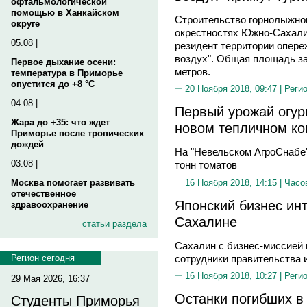
офтальмологической
помощью в Ханкайском
Строительство горнолыжной
округе
окрестностях Южно-Сахали
05.08 |
резидент территории опере
воздух". Общая площадь за
Первое дыхание осени:
метров.
температура в Приморье
опустится до +8 °C
20 Ноября 2018, 09:47 |
Реги
04.08 |
Первый урожай огур
Жара до +35: что ждет
новом тепличном ко
Приморье после тропических
дождей
На "Невельском АгроСнабе"
03.08 |
тонн томатов
16 Ноября 2018, 14:15 |
Часо
Москва помогает развивать
отечественное
Японский бизнес ин
здравоохранение
Сахалине
статьи раздела
Сахалин с бизнес-миссией 
сотрудники правительства 
Регион сегодня
16 Ноября 2018, 10:27 |
Реги
29 Мая 2026, 16:37
Останки погибших в
Студенты Приморья