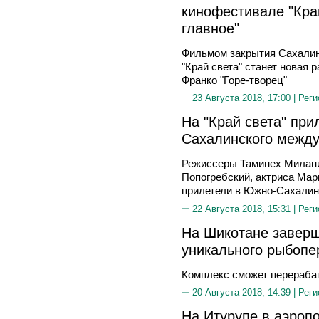
кинофестивале "Кра
главное"
Фильмом закрытия Сахалин
"Край света" станет новая 
Франко "Горе-творец"
23 Августа 2018, 17:00 |
Реги
На "Край света" при
Сахалинского межд
Режиссеры Таминех Милани
Попогребский, актриса Ма
прилетели в Южно-Сахалинс
22 Августа 2018, 15:31 |
Реги
На Шикотане заверш
уникального рыбоп
Комплекс сможет перерабат
20 Августа 2018, 14:39 |
Реги
На Итурупе в аэроп