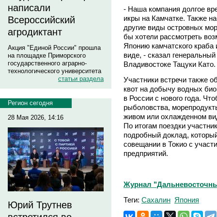
написали
- Наша компания долгое вр
икры на Камчатке. Также н
Всероссийский
другие виды островных мор
агродиктант
бы хотели рассмотреть воз
Японию камчатского краба 
Акция "Единой России" прошла
виде, - сказал генеральны
на площадке Приморского
государственного аграрно-
Владивостоке Тацуки Като.
технологического университета
статьи раздела
Участники встречи также о
квот на добычу водных био
в России с нового года. Чт
Регион сегодня
рыболовства, морепродукты
живом или охлажденном вид
28 Мая 2026, 14:16
По итогам поездки участни
подробный доклад, который
совещании в Токио с участ
предприятий.
Журнал "Дальневосточны
Теги:
Сахалин
Япония
Юрий Трутнев