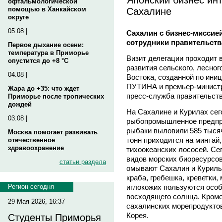
офтальмологической
Сахалине
помощью в Ханкайском
округе
05.08 |
Сахалин с бизнес-миссие
сотрудники правительств
Первое дыхание осени:
температура в Приморье
Визит делегации проходит 
опустится до +8 °C
развития сельского, лесног
04.08 |
Востока, созданной по ини
ПУТИНА и премьер-министр
Жара до +35: что ждет
пресс-служба правительств
Приморье после тропических
дождей
На Сахалине и Курилах се
03.08 |
рыбопромышленное предпри
рыбаки выловили 585 тысяч
Москва помогает развивать
тонн приходится на минтай,
отечественное
здравоохранение
тихоокеанских лососей. Се
видов морских биоресурсов
статьи раздела
омывают Сахалин и Курилы
краба, гребешка, креветки,
иглокожих пользуются осо
Регион сегодня
восходящего солнца. Кроме
29 Мая 2026, 16:37
сахалинских морепродуктов
Корея.
Студенты Приморья