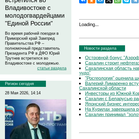
встретился во
Владивостоке с
молодогвардейцами
"Единой России"
Loading...
Во время рабочей поездки в
Приморский край Зампред
Правительства РФ –
Новости раздела
полномочный представитель
Президента РФ в ДФО Юрий
Островной бонус "Аэроф
Трутнев встретился во
Сахалин строит нефтега
Владивостоке с молодежью.
Сахалинская область на
статьи раздела
чудо"
"Росгеология" оценила 
Валерий Лимаренко всту
Регион сегодня
Сахалинской области
Инвесторы из Южной Кор
28 Мая 2026, 14:14
Сахалин с Беларусью ра
Японский бизнес интере
На Курилах завершила р
Сахалин принимал "золо