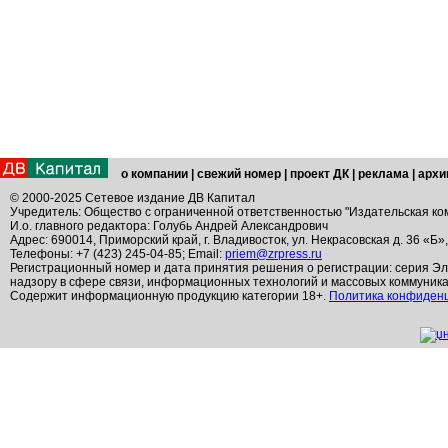
о компании
|
свежий номер
|
проект ДК
|
реклама
|
архи
© 2000-2025 Сетевое издание ДВ Капитал
Учредитель: Общество с ограниченной ответственностью "Издательская ко
И.о. главного редактора: Голубь Андрей Александрович
Адрес: 690014, Приморский край, г. Владивосток, ул. Некрасовская д. 36 «Б»
Телефоны: +7 (423) 245-04-85; Email:
priem@zrpress.ru
Регистрационный номер и дата принятия решения о регистрации: серия Эл
надзору в сфере связи, информационных технологий и массовых коммуник
Содержит информационную продукцию категории 18+.
Политика конфиден