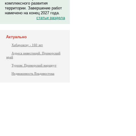
комплексного развития
территории. Завершение работ
намечено на конец 2027 года.
статьи раздела
Актуально
Хабаровску - 160 лет
Адреса инвестиций. Приморский
край
Туризм: Приморский маршрут
Недвижимость Владивостока