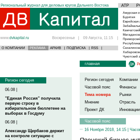
Региональный журнал для деловых кругов Дальнего Востока
АТР
Р
Амурская о
Бурятия
Еврейская 
Забайкаль
Камчатский
Магаданска
www.
dvkapital.ru
Воскресенье
|
09 Августа, 11:15
|
Приморски
Республика
О КОМПАНИИ
РЕКЛАМА
АРХИВ
|
ПОДПИСКА
|
RSS
|
Сахалинска
Хабаровски
Чукотский 
главная
Р
Регион сегодня
Компании
Регион сегодня
Часовой пояс
Финансы
06.08 |
Тема номера
Рынки
"Единая Россия" получила
Мнение
Отрасль
первую строку в
избирательном бюллетене на
Проект ДК
Инновации
выборах в Госдуму
Часовой пояс
06.08 |
16 Ноября 2018, 14:15 |
Часо
Александр Щербаков держит
на контроле ситуацию с
Японский бизнес ин