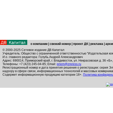
о компании
|
свежий номер
|
проект ДК
|
реклама
|
архи
© 2000-2025 Сетевое издание ДВ Капитал
Учредитель: Общество с ограниченной ответственностью "Издательская ко
И.о. главного редактора: Голубь Андрей Александрович
Адрес: 690014, Приморский край, г. Владивосток, ул. Некрасовская д. 36 «Б»
Телефоны: +7 (423) 245-04-85; Email:
priem@zrpress.ru
Регистрационный номер и дата принятия решения о регистрации: серия Эл
надзору в сфере связи, информационных технологий и массовых коммуник
Содержит информационную продукцию категории 18+.
Политика конфиден