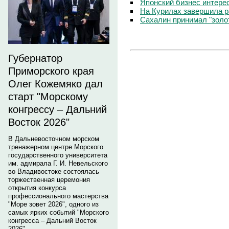
Японский бизнес интере
На Курилах завершила р
Сахалин принимал "золо
Губернатор
Приморского края
Олег Кожемяко дал
старт "Морскому
конгрессу – Дальний
Восток 2026"
В Дальневосточном морском
тренажерном центре Морского
государственного университета
им. адмирала Г. И. Невельского
во Владивостоке состоялась
торжественная церемония
открытия конкурса
профессионального мастерства
"Море зовет 2026", одного из
самых ярких событий "Морского
конгресса – Дальний Восток
2026".