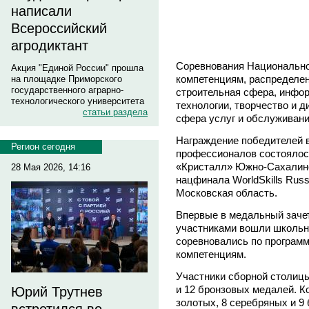
написали
Всероссийский
агродиктант
Соревнования Национально
Акция "Единой России" прошла
компетенциям, распределе
на площадке Приморского
государственного аграрно-
строительная сфера, инфо
технологического университета
технологии, творчество и 
статьи раздела
сфера услуг и обслуживани
Награждение победителей 
Регион сегодня
профессионалов состоялось
«Кристалл» Южно-Сахалинс
28 Мая 2026, 14:16
нацфинала WorldSkills Russ
Московская область.
Впервые в медальный зачет
участниками вошли школьник
соревновались по программе 
компетенциям.
Участники сборной столицы
и 12 бронзовых медалей. К
Юрий Трутнев
золотых, 8 серебряных и 9