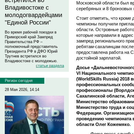
встретился во
Московской области был вр
Владивостоке с
серебряных и 8 бронзовых
молодогвардейцами
Стоит отметить, что кроме
"Единой России"
чемпионы получили пригла
области. Островные работ
Во время рабочей поездки в
которые направили в адрес 
Приморский край Зампред
зампред регионального пра
Правительства РФ –
ребятам-сахалинцам после 
полномочный представитель
Президента РФ в ДФО Юрий
предоставлена работа на 
Трутнев встретился во
достойной зарплатой.
Владивостоке с молодежью.
статьи раздела
Досье «Дальневосточного
VI Национального чемпи
(WorldSkills Russia) 201
Регион сегодня
профессиональных сообщ
28 Мая 2026, 14:14
профессионалы (Ворлдск
Сахалинской области, Аге
Министерство образовани
Министерство труда и со
Федерации. Организацион
проведению чемпионата в
области Олег Кожемяко.
Фото пресс-службы