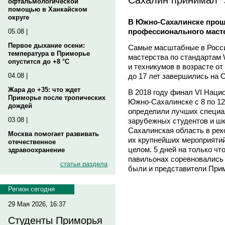
офтальмологической
помощью в Ханкайском
округе
В Южно-Сахалинске прош
профессионального мастер
05.08 |
Первое дыхание осени:
Самые масштабные в Росси
температура в Приморье
мастерства по стандартам 
опустится до +8 °C
и техникумов в возрасте от 
до 17 лет завершились на 
04.08 |
Жара до +35: что ждет
В 2018 году финал VI Наци
Приморье после тропических
Южно-Сахалинске с 8 по 12
дождей
определили лучших специал
03.08 |
зарубежных студентов и шк
Сахалинская область в рек
Москва помогает развивать
их крупнейших мероприятий 
отечественное
целом. 5 дней на только чт
здравоохранение
павильонах соревновались 
статьи раздела
были и представители Прим
Регион сегодня
29 Мая 2026, 16:37
Студенты Приморья