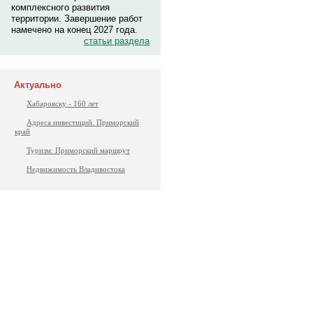
комплексного развития
территории. Завершение работ
намечено на конец 2027 года.
статьи раздела
Актуально
Хабаровску - 160 лет
Адреса инвестиций. Приморский
край
Туризм: Приморский маршрут
Недвижимость Владивостока