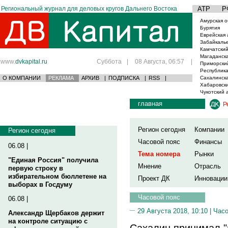
Региональный журнал для деловых кругов Дальнего Востока
АТР
Р
Амурская о
Бурятия
Еврейская 
Забайкаль
Камчатский
Магаданска
www.
dvkapital.ru
Суббота
|
08 Августа, 06:57
|
Приморски
Республика
О КОМПАНИИ
РЕКЛАМА
АРХИВ
|
ПОДПИСКА
|
RSS
|
Сахалинска
Хабаровски
Чукотский 
главная
Р
Регион сегодня
Компании
Регион сегодня
Часовой пояс
Финансы
06.08 |
Тема номера
Рынки
"Единая Россия" получила
Мнение
Отрасль
первую строку в
избирательном бюллетене на
Проект ДК
Инновации
выборах в Госдуму
Часовой пояс
06.08 |
29 Августа 2018, 10:10 |
Часо
Александр Щербаков держит
на контроле ситуацию с
Сахалин принимал "