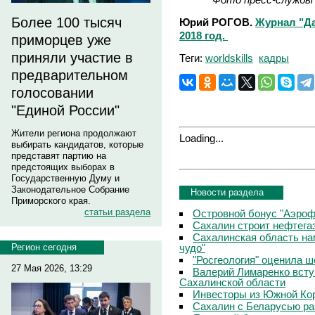
Более 100 тысяч
Юрий РОГОВ.
Журнал "Да
2018 год.
приморцев уже
приняли участие в
Теги:
worldskills
кадры
предварительном
голосовании
"Единой России"
Жители региона продолжают
Loading...
выбирать кандидатов, которые
представят партию на
предстоящих выборах в
Государственную Думу и
Законодательное Собрание
Новости раздела
Приморского края.
статьи раздела
Островной бонус "Аэроф
Сахалин строит нефтега
Сахалинская область на
чудо"
Регион сегодня
"Росгеология" оценила 
27 Мая 2026, 13:29
Валерий Лимаренко всту
Сахалинской области
Инвесторы из Южной Кор
Сахалин с Беларусью ра