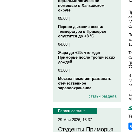
офтальмологической
помощью в Ханкайском
округе
П
а
05.08 |
"
С
Первое дыхание осени:
температура в Приморье
П
опустится до +8 °C
т
1
04.08 |
Жара до +35: что ждет
Т
Приморье после тропических
С
дождей
г
7
03.08 |
В
Москва помогает развивать
п
отечественное
п
здравоохранение
в
т
статьи раздела
М
Ж
Регион сегодня
Т
29 Мая 2026, 16:37
Студенты Приморья