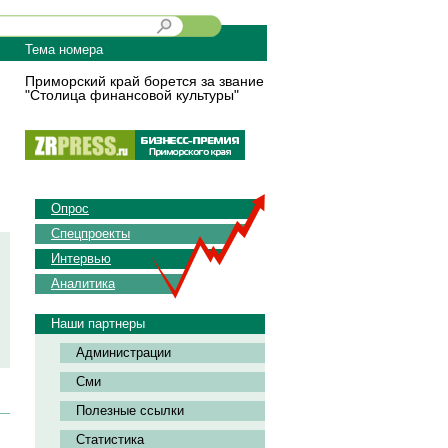
Тема номера
Приморский край борется за звание
"Столица финансовой культуры"
Опрос
Спецпроекты
Интервью
Аналитика
Наши партнеры
Администрации
Сми
Полезные ссылки
Статистика