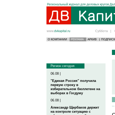
Региональный журнал для деловых кругов Дал
www.
dvkapital.ru
Суббота
|
О КОМПАНИИ
РЕКЛАМА
АРХИВ
|
ПОДПИСК
Регион сегодня
06.08 |
"Единая Россия" получила
первую строку в
избирательном бюллетене на
выборах в Госдуму
06.08 |
Александр Щербаков держит
на контроле ситуацию с
О