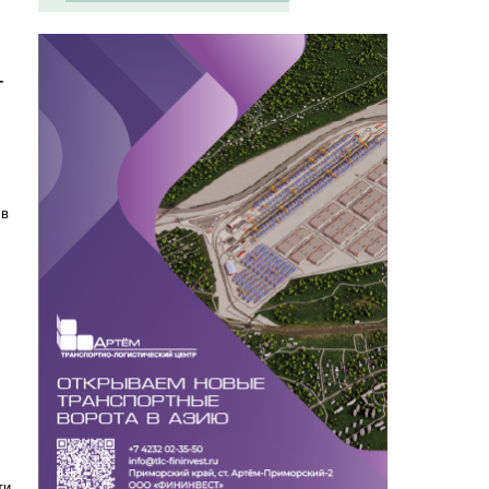
-
 в
ти