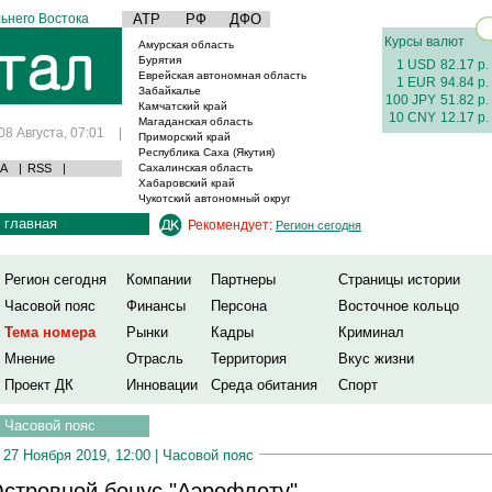
ьнего Востока
АТР
РФ
ДФО
Курсы валют
Амурская область
Бурятия
1 USD
82.17 р.
Еврейская автономная область
1 EUR
94.84 р.
Забайкалье
100 JPY
51.82 р.
Камчатский край
10 CNY
12.17 р.
Магаданская область
08 Августа, 07:01
|
Приморский край
Республика Саха (Якутия)
А
|
RSS
|
Сахалинская область
Хабаровский край
Чукотский автономный округ
главная
Рекомендует:
Регион сегодня
Регион сегодня
Компании
Партнеры
Страницы истории
Часовой пояс
Финансы
Персона
Восточное кольцо
Тема номера
Рынки
Кадры
Криминал
Мнение
Отрасль
Территория
Вкус жизни
Проект ДК
Инновации
Среда обитания
Спорт
Часовой пояс
27 Ноября 2019, 12:00 |
Часовой пояс
стровной бонус "Аэрофлоту"