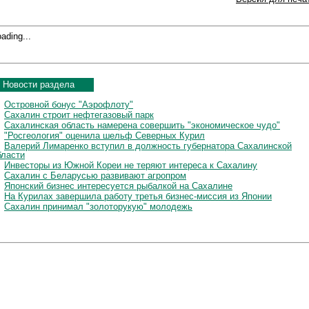
ading...
Новости раздела
Островной бонус "Аэрофлоту"
Сахалин строит нефтегазовый парк
Сахалинская область намерена совершить "экономическое чудо"
"Росгеология" оценила шельф Северных Курил
Валерий Лимаренко вступил в должность губернатора Сахалинской
бласти
Инвесторы из Южной Кореи не теряют интереса к Сахалину
Сахалин с Беларусью развивают агропром
Японский бизнес интересуется рыбалкой на Сахалине
На Курилах завершила работу третья бизнес-миссия из Японии
Сахалин принимал "золоторукую" молодежь