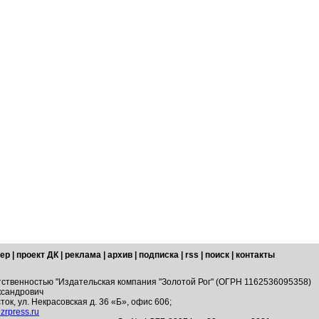
ер
|
проект ДК
|
реклама
|
архив
|
подписка
|
rss
|
поиск
|
контакты
тственностью "Издательская компания "Золотой Рог" (ОГРН 1162536095358)
ксандрович
ток, ул. Некрасовская д. 36 «Б», офис 606;
zrpress.ru