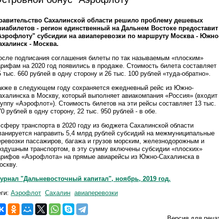
равительство Сахалинской области решило проблему дешевых
виабилетов - регион единственный на Дальнем Востоке предоставит
Аэрофлоту" субсидии на авиаперевозки по маршруту Москва - Южно
ахалинск - Москва.
осле подписания соглашения билеты по так называемым «плоским»
арифам на 2020 год появились в продаже. Стоимость билета составляет
5 тыс. 660 рублей в одну сторону и 26 тыс. 100 рублей «туда-обратно».
акже в следующем году сохраняется ежедневный рейс из Южно-
ахалинска в Москву, который выполняет авиакомпания «Россия» (входит
руппу «Аэрофлот»). Стоимость билетов на эти рейсы составляет 13 тыс.
70 рублей в одну сторону, 22 тыс. 950 рублей - в обе.
 сферу транспорта в 2020 году из бюджета Сахалинской области
ланируется направить 5,4 млрд рублей субсидий на межмуниципальные
еревозки пассажиров, багажа и грузов морским, железнодорожным и
оздушным транспортом, в эту сумму включены субсидии «плоских»
арифов «Аэрофлота» на прямые авиарейсы из Южно-Сахалинска в
оскву.
урнал "Дальневосточный капитал", ноябрь, 2019 год.
еги:
Аэрофлот
Сахалин
авиаперевозки
Версия для печа