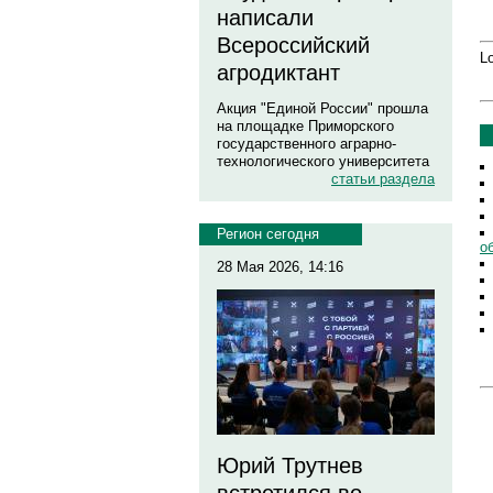
написали
Всероссийский
Lo
агродиктант
Акция "Единой России" прошла
на площадке Приморского
государственного аграрно-
технологического университета
статьи раздела
Регион сегодня
о
28 Мая 2026, 14:16
Юрий Трутнев