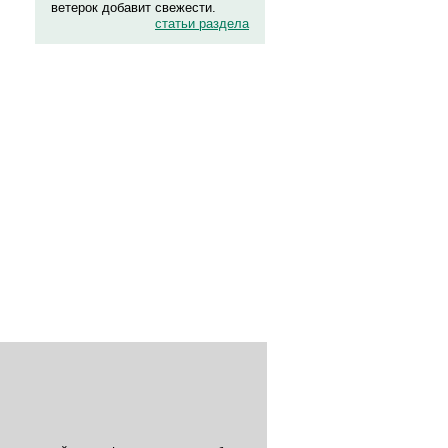
ветерок добавит свежести.
статьи раздела