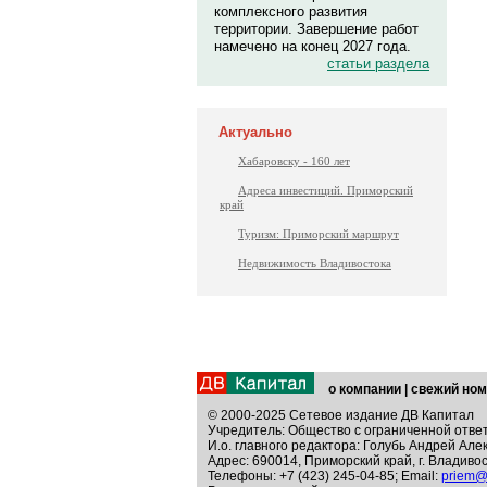
комплексного развития
территории. Завершение работ
намечено на конец 2027 года.
статьи раздела
Актуально
Хабаровску - 160 лет
Адреса инвестиций. Приморский
край
Туризм: Приморский маршрут
Недвижимость Владивостока
о компании
|
свежий ном
© 2000-2025 Сетевое издание ДВ Капитал
Учредитель: Общество с ограниченной отве
И.о. главного редактора: Голубь Андрей Але
Адрес: 690014, Приморский край, г. Владивос
Телефоны: +7 (423) 245-04-85; Email:
priem@