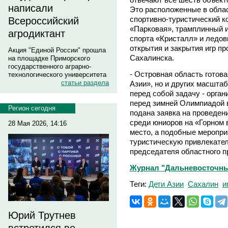
написали
Это расположенные в облас
спортивно-туристический к
Всероссийский
«Парковая», трамплинный 
агродиктант
спорта «Кристалл» и ледов
открытия и закрытия игр п
Акция "Единой России" прошла
Сахалинска.
на площадке Приморского
государственного аграрно-
- Островная область готова
технологического университета
статьи раздела
Азии», но и других масшта
перед собой задачу - орган
перед зимней Олимпиадой в 
Регион сегодня
подана заявка на проведен
среди юниоров на «Горном 
28 Мая 2026, 14:16
место, а подобные меропр
туристическую привлекател
председателя областного п
Журнал "Дальневосточный
Теги:
Дети Азии
Сахалин
и
Юрий Трутнев