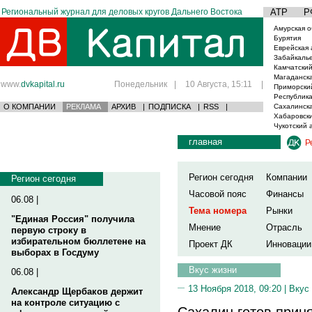
Региональный журнал для деловых кругов Дальнего Востока
АТР
Р
Амурская о
Бурятия
Еврейская 
Забайкаль
Камчатский
Магаданска
www.
dvkapital.ru
Понедельник
|
10 Августа, 15:11
|
Приморски
Республика
О КОМПАНИИ
РЕКЛАМА
АРХИВ
|
ПОДПИСКА
|
RSS
|
Сахалинска
Хабаровски
Чукотский 
главная
Р
Регион сегодня
Компании
Регион сегодня
Часовой пояс
Финансы
06.08 |
Тема номера
Рынки
"Единая Россия" получила
Мнение
Отрасль
первую строку в
избирательном бюллетене на
Проект ДК
Инновации
выборах в Госдуму
Вкус жизни
06.08 |
13 Ноября 2018, 09:20 |
Вкус
Александр Щербаков держит
на контроле ситуацию с
Сахалин готов прин