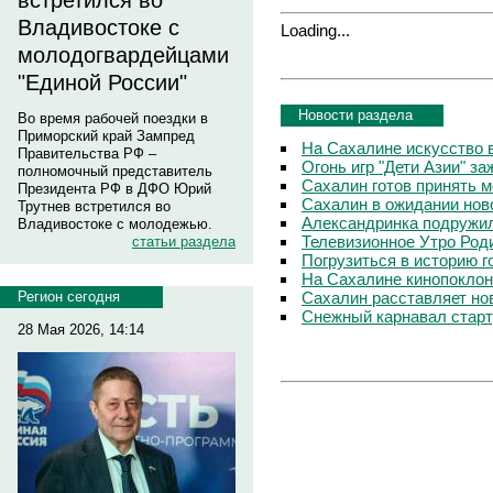
встретился во
Владивостоке с
Loading...
молодогвардейцами
"Единой России"
Новости раздела
Во время рабочей поездки в
Приморский край Зампред
На Сахалине искусство 
Правительства РФ –
Огонь игр "Дети Азии" з
полномочный представитель
Сахалин готов принять 
Президента РФ в ДФО Юрий
Сахалин в ожидании нов
Трутнев встретился во
Александринка подружи
Владивостоке с молодежью.
Телевизионное Утро Род
статьи раздела
Погрузиться в историю г
На Сахалине кинопоклонн
Сахалин расставляет но
Регион сегодня
Снежный карнавал старт
28 Мая 2026, 14:14