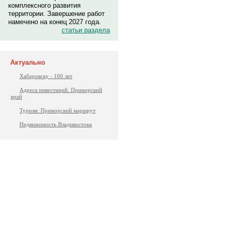
комплексного развития
территории. Завершение работ
намечено на конец 2027 года.
статьи раздела
Актуально
Хабаровску - 160 лет
Адреса инвестиций. Приморский
край
Туризм: Приморский маршрут
Недвижимость Владивостока