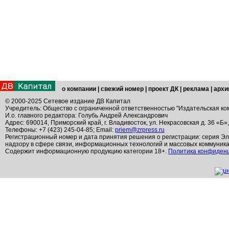
о компании
|
свежий номер
|
проект ДК
|
реклама
|
архи
© 2000-2025 Сетевое издание ДВ Капитал
Учредитель: Общество с ограниченной ответственностью "Издательская ко
И.о. главного редактора: Голубь Андрей Александрович
Адрес: 690014, Приморский край, г. Владивосток, ул. Некрасовская д. 36 «Б»
Телефоны: +7 (423) 245-04-85; Email:
priem@zrpress.ru
Регистрационный номер и дата принятия решения о регистрации: серия Эл
надзору в сфере связи, информационных технологий и массовых коммуник
Содержит информационную продукцию категории 18+.
Политика конфиден