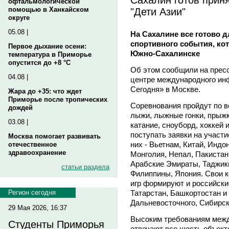
офтальмологической
"Дети Азии"
помощью в Ханкайском
округе
05.08 |
На Сахалине все готово 
спортивного события, кот
Первое дыхание осени:
Южно-Сахалинске
температура в Приморье
опустится до +8 °C
Об этом сообщили на прес
04.08 |
центре международного ин
Сегодня» в Москве.
Жара до +35: что ждет
Приморье после тропических
Соревнования пройдут по в
дождей
лыжи, лыжные гонки, прыжк
03.08 |
катание, сноуборд, хоккей 
поступать заявки на участ
Москва помогает развивать
них - Вьетнам, Китай, Индо
отечественное
здравоохранение
Монголия, Непал, Пакистан
Арабские Эмираты, Таджики
статьи раздела
Филиппины, Япония. Свои 
игр формируют и российски
Татарстан, Башкортостан и 
Регион сегодня
Дальневосточного, Сибирск
29 Мая 2026, 16:37
Высоким требованиям меж
Студенты Приморья
отвечают все шесть объекто