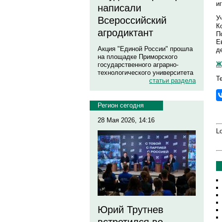
и
написали
У
Всероссийский
К
агродиктант
П
Е
Акция "Единой России" прошла
д
на площадке Приморского
Ж
государственного аграрно-
технологического университета
Т
статьи раздела
Регион сегодня
28 Мая 2026, 14:16
Lo
Юрий Трутнев