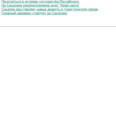
Погрузиться в историю государства Российского
На Сахалине кинопоклонников ждет "Край света"
Сахалин расставляет новые акценты в туристической сфере
Снежный карнавал стартует на Сахалине