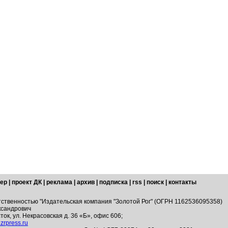
ер
|
проект ДК
|
реклама
|
архив
|
подписка
|
rss
|
поиск
|
контакты
тственностью "Издательская компания "Золотой Рог" (ОГРН 1162536095358)
ксандрович
ток, ул. Некрасовская д. 36 «Б», офис 606;
zrpress.ru