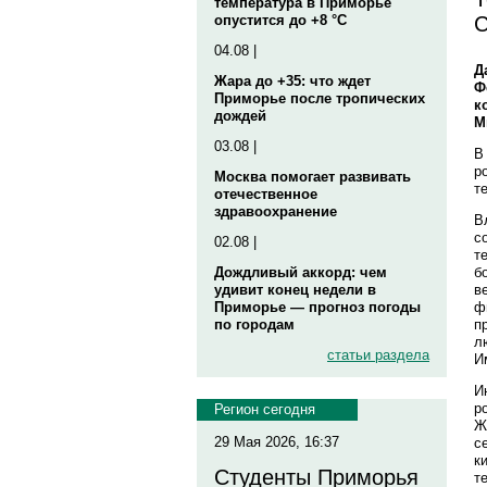
температура в Приморье
С
опустится до +8 °C
04.08 |
Д
Жара до +35: что ждет
Ф
Приморье после тропических
к
дождей
М
03.08 |
В
р
Москва помогает развивать
т
отечественное
здравоохранение
В
с
02.08 |
т
б
Дождливый аккорд: чем
в
удивит конец недели в
ф
Приморье — прогноз погоды
п
по городам
л
статьи раздела
И
И
р
Регион сегодня
Ж
29 Мая 2026, 16:37
с
к
Студенты Приморья
т