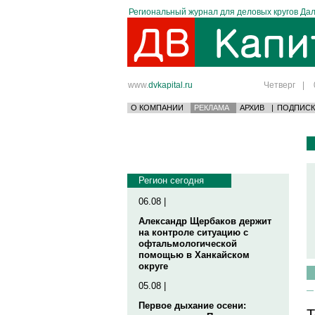
Региональный журнал для деловых кругов Дал
www.
dvkapital.ru
Четверг
|
О КОМПАНИИ
РЕКЛАМА
АРХИВ
|
ПОДПИСК
Регион сегодня
06.08 |
Александр Щербаков держит
на контроле ситуацию с
офтальмологической
помощью в Ханкайском
округе
05.08 |
Первое дыхание осени:
Т