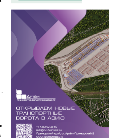
 -
 в
х