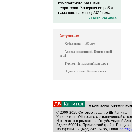
комплексного развития
территории. Завершение работ
намечено на конец 2027 года.
статьи раздела
Актуально
Хабаровску - 160 лет
Адреса инвестиций. Приморский
край
Туризм: Приморский маршрут
Недвижимость Владивостока
о компании
|
свежий ном
© 2000-2025 Сетевое издание ДВ Капитал
Учредитель: Общество с ограниченной отве
И.о. главного редактора: Голубь Андрей Але
Адрес: 690014, Приморский край, г. Владивос
Телефоны: +7 (423) 245-04-85; Email:
priem@