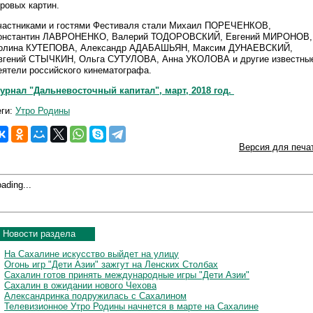
гровых картин.
частниками и гостями Фестиваля стали Михаил ПОРЕЧЕНКОВ,
онстантин ЛАВРОНЕНКО, Валерий ТОДОРОВСКИЙ, Евгений МИРОНОВ,
олина КУТЕПОВА, Александр АДАБАШЬЯН, Максим ДУНАЕВСКИЙ,
вгений СТЫЧКИН, Ольга СУТУЛОВА, Анна УКОЛОВА и другие известны
еятели российского кинематографа.
урнал "Дальневосточный капитал", март, 2018 год.
еги:
Утро Родины
Версия для печа
ading...
Новости раздела
На Сахалине искусство выйдет на улицу
Огонь игр "Дети Азии" зажгут на Ленских Столбах
Сахалин готов принять международные игры "Дети Азии"
Сахалин в ожидании нового Чехова
Александринка подружилась с Сахалином
Телевизионное Утро Родины начнется в марте на Сахалине