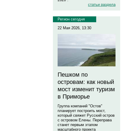
статьи раздела
Регион сегодня
22 Мая 2026, 13:30
Пешком по
островам: как новый
мост изменит туризм
в Приморье
Группа компаний "Остов"
планирует построить мост,
который свяжет Русский остров
с островом Елены. Переправа
станет первым этапом
масштабного проекта