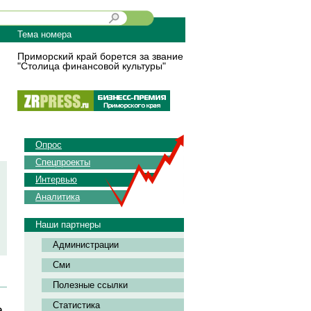
Тема номера
Приморский край борется за звание
"Столица финансовой культуры"
Опрос
Спецпроекты
Интервью
Аналитика
Наши партнеры
Администрации
Сми
Полезные ссылки
Статистика
а