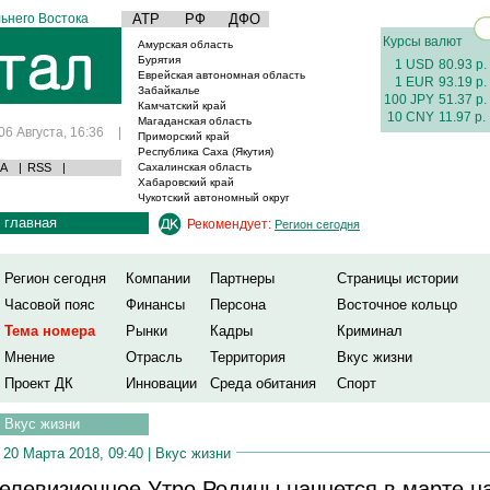
ьнего Востока
АТР
РФ
ДФО
Курсы валют
Амурская область
Бурятия
1 USD
80.93 р.
Еврейская автономная область
1 EUR
93.19 р.
Забайкалье
100 JPY
51.37 р.
Камчатский край
10 CNY
11.97 р.
Магаданская область
06 Августа, 16:36
|
Приморский край
Республика Саха (Якутия)
А
|
RSS
|
Сахалинская область
Хабаровский край
Чукотский автономный округ
главная
Рекомендует:
Регион сегодня
Регион сегодня
Компании
Партнеры
Страницы истории
Часовой пояс
Финансы
Персона
Восточное кольцо
Тема номера
Рынки
Кадры
Криминал
Мнение
Отрасль
Территория
Вкус жизни
Проект ДК
Инновации
Среда обитания
Спорт
Вкус жизни
20 Марта 2018, 09:40 |
Вкус жизни
елевизионное Утро Родины начнется в марте н