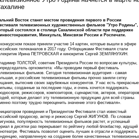
ахалине
альний Восток станет местом проведения первого в России
естиваля телевизионных художественных фильмов "Утро Родины",
оторый состоялся в столице Сахалинской области при поддержке
инвостокразвития, Минкульта, Минсвязи России и Роспечати.
 конкурсном показе приняли участие 14 картин, которые вышли в эфире
оссийских телеканалов в 2017 году. Отборщиками Фестиваля стали
елекритик Ирина ПЕТРОВСКАЯ и кинокритик Сергей ЗЕМЛЯНУХИН.
ладимир ТОЛСТОЙ, советник Президента России по вопросам культуры,
опредседатель оргкомитета: «Мы проводим первый фестиваль
елевизионных фильмов. Сегодня телевизионная аудитория - самая
ольшая, и российские телевизионные фильмы прочно заняли сетку
ещания, вытеснив своих зарубежных конкурентов. У нас есть прекрасные
ильмы, созданные за последние годы, и очень хочется поддержать
родюсеров, режиссеров, композиторов, сценаристов, актеров, операторов
юдей, которые делают эту телевизионную продукцию для всей страны.
менно поэтому трудно переоценить значение этого фестиваля».
нициатором проведения и Президентом Фестиваля стал известный
оссийский продюсер, актер и режиссер Сергей ЖИГУНОВ. По словам
игунова, популярность телевизионных фильмов растет, и успешный
ериал в десятки раз перекрывает по рейтингу любой блокбастер, идущий
инотеатре. Фестиваль позволит оценить лучших в отрасли и поддержать
енденцию, направленную на создание более качественных телевизионны