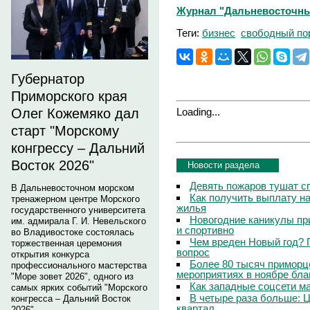
Журнал "Дальневосточный
Теги:
бизнес
свободный по
Губернатор
Приморского края
Loading...
Олег Кожемяко дал
старт "Морскому
конгрессу – Дальний
Восток 2026"
Новости раздела
Девять пожаров тушат с
В Дальневосточном морском
Как получить выплату на
тренажерном центре Морского
жилья
государственного университета
Новогодние каникулы пр
им. адмирала Г. И. Невельского
и спортивно
во Владивостоке состоялась
Чем вреден Новый год? 
торжественная церемония
вопрос
открытия конкурса
Более 80 тысяч приморц
профессионального мастерства
мероприятиях в ноябре бла
"Море зовет 2026", одного из
Как западные соцсети м
самых ярких событий "Морского
В четыре раза больше: 
конгресса – Дальний Восток
квартал
2026".