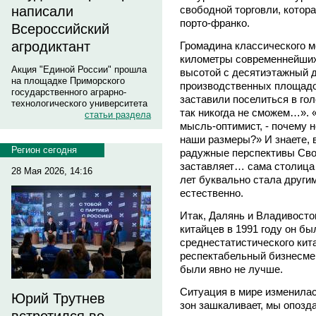
свободной торговли, котор
написали
порто-франко.
Всероссийский
агродиктант
Громадина классического м
километры современнейших
Акция "Единой России" прошла
высотой с десятиэтажный д
на площадке Приморского
производственных площадок
государственного аграрно-
заставили поселиться в г
технологического университета
так никогда не сможем…». «
статьи раздела
мысль-оптимист, - почему 
наши размеры?» И знаете, 
Регион сегодня
радужные перспективы Сво
заставляет… сама столица 
28 Мая 2026, 14:16
лет буквально стала други
естественно.
Итак, Далянь и Владивосток
китайцев в 1991 году он б
среднестатистического кит
респектабельный бизнесмен 
были явно не лучше.
Ситуация в мире изменилас
Юрий Трутнев
зон зашкаливает, мы опозда