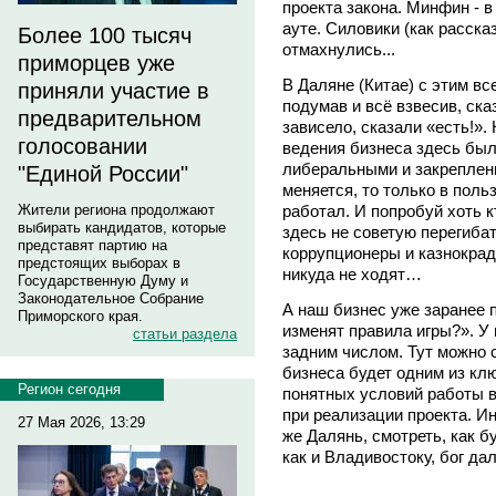
проекта закона. Минфин - в
ауте. Силовики (как расска
Более 100 тысяч
отмахнулись...
приморцев уже
В Даляне (Китае) с этим все
приняли участие в
подумав и всё взвесив, сказ
предварительном
зависело, сказали «есть!».
голосовании
ведения бизнеса здесь бы
либеральными и закрепленны
"Единой России"
меняется, то только в поль
работал. И попробуй хоть к
Жители региона продолжают
выбирать кандидатов, которые
здесь не советую перегибат
представят партию на
коррупционеры и казнокра
предстоящих выборах в
никуда не ходят…
Государственную Думу и
Законодательное Собрание
А наш бизнес уже заранее п
Приморского края.
изменят правила игры?». У н
статьи раздела
задним числом. Тут можно с
бизнеса будет одним из кл
Регион сегодня
понятных условий работы в
при реализации проекта. Ин
27 Мая 2026, 13:29
же Далянь, смотреть, как б
как и Владивостоку, бог да