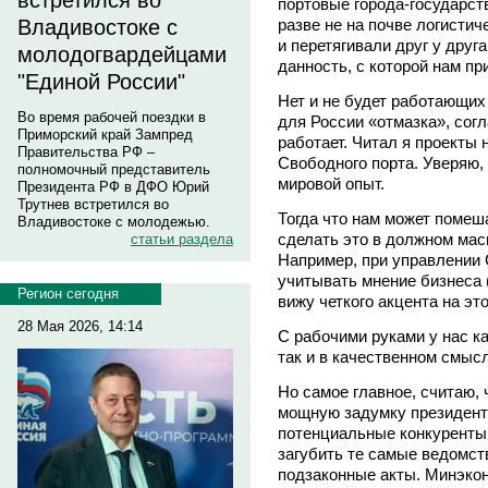
встретился во
портовые города-государст
разве не на почве логистич
Владивостоке с
и перетягивали друг у друг
молодогвардейцами
данность, с которой нам пр
"Единой России"
Нет и не будет работающих
Во время рабочей поездки в
для России «отмазка», согл
Приморский край Зампред
работает. Читал я проекты
Правительства РФ –
Свободного порта. Уверяю,
полномочный представитель
мировой опыт.
Президента РФ в ДФО Юрий
Трутнев встретился во
Тогда что нам может помеш
Владивостоке с молодежью.
сделать это в должном мас
статьи раздела
Например, при управлении
учитывать мнение бизнеса 
Регион сегодня
вижу четкого акцента на это
28 Мая 2026, 14:14
С рабочими руками у нас ка
так и в качественном смыс
Но самое главное, считаю, 
мощную задумку президента
потенциальные конкуренты 
загубить те самые ведомст
подзаконные акты. Минэкон