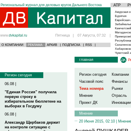
Региональный журнал для деловых кругов Дальнего Востока
АТР
Р
Амурская о
Бурятия
Еврейская 
Забайкаль
Камчатский
Магаданска
www.
dvkapital.ru
Пятница
|
07 Августа, 07:32
|
Приморски
Республика
О КОМПАНИИ
РЕКЛАМА
АРХИВ
|
ПОДПИСКА
|
RSS
|
Сахалинска
Хабаровски
Чукотский 
главная
Р
Регион сегодня
Компании
Регион сегодня
Часовой пояс
Финансы
06.08 |
Тема номера
Рынки
"Единая Россия" получила
Мнение
Отрасль
первую строку в
избирательном бюллетене на
Проект ДК
Инновации
выборах в Госдуму
Мнение
06.08 |
20 Июня 2015, 02:10 |
Мнени
Александр Щербаков держит
на контроле ситуацию с
Андрей ПУШКАРЕВ, 