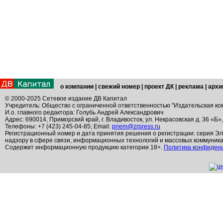
о компании
|
свежий номер
|
проект ДК
|
реклама
|
архи
© 2000-2025 Сетевое издание ДВ Капитал
Учредитель: Общество с ограниченной ответственностью "Издательская ко
И.о. главного редактора: Голубь Андрей Александрович
Адрес: 690014, Приморский край, г. Владивосток, ул. Некрасовская д. 36 «Б»
Телефоны: +7 (423) 245-04-85; Email:
priem@zrpress.ru
Регистрационный номер и дата принятия решения о регистрации: серия Эл
надзору в сфере связи, информационных технологий и массовых коммуник
Содержит информационную продукцию категории 18+.
Политика конфиден