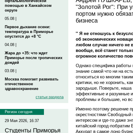
офтальмологической
"Золотой Рог": При
помощью в Ханкайском
округе
портом нужно обяза
05.08 |
бизнеса
Первое дыхание осени:
температура в Приморье
'' Я не отношусь к безус
опустится до +8 °C
об экономических новация
любом случае ничего не в
04.08 |
вообще, всё станет только
Жара до +35: что ждет
огромное количество пов
Приморье после тропических
дождей
Однако специфика работы
знание самой что ни на ест
03.08 |
относиться ко многим таким
Москва помогает развивать
критики, но не хоронить, ка
отечественное
зародыше. Поверьте, наша 
здравоохранение
эффективные и разумные ид
статьи раздела
проблемы и большие, но вс
Именно поэтому решение пр
Регион сегодня
окрестностями Свободный 
интересом и где-то даже эн
29 Мая 2026, 16:37
китайский город-побратим 
Студенты Приморья
Аккурат в самое лоно бурн