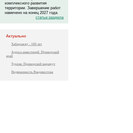
комплексного развития
территории. Завершение работ
намечено на конец 2027 года.
статьи раздела
Актуально
Хабаровску - 160 лет
Адреса инвестиций. Приморский
край
Туризм: Приморский маршрут
Недвижимость Владивостока