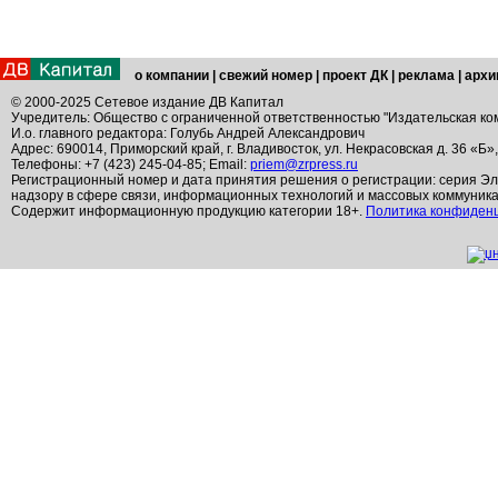
о компании
|
свежий номер
|
проект ДК
|
реклама
|
архи
© 2000-2025 Сетевое издание ДВ Капитал
Учредитель: Общество с ограниченной ответственностью "Издательская ко
И.о. главного редактора: Голубь Андрей Александрович
Адрес: 690014, Приморский край, г. Владивосток, ул. Некрасовская д. 36 «Б»
Телефоны: +7 (423) 245-04-85; Email:
priem@zrpress.ru
Регистрационный номер и дата принятия решения о регистрации: серия Эл
надзору в сфере связи, информационных технологий и массовых коммуник
Содержит информационную продукцию категории 18+.
Политика конфиден