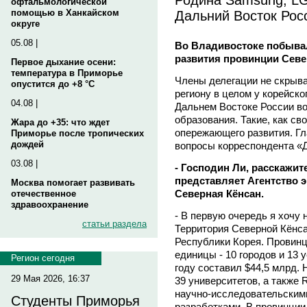
офтальмологической
Дальний Восток Рос
помощью в Ханкайском
округе
05.08 |
Во Владивостоке побывал
развития провинции Севе
Первое дыхание осени:
температура в Приморье
Члены делегации не скрыва
опустится до +8 °C
региону в целом у корейско
04.08 |
Дальнем Востоке России в
образования. Такие, как св
Жара до +35: что ждет
опережающего развития. Гл
Приморье после тропических
дождей
вопросы корреспондента «Д
03.08 |
- Господин Ли, расскажите
представляет Агентство 
Москва помогает развивать
Северная Кёнсан.
отечественное
здравоохранение
- В первую очередь я хочу 
статьи раздела
Территория Северной Кёнс
Республики Корея. Провинц
единицы - 10 городов и 13 
Регион сегодня
году составил $44,5 млрд.
29 Мая 2026, 16:37
39 университетов, а также
научно-исследовательским
Студенты Приморья
разработками. В провинции