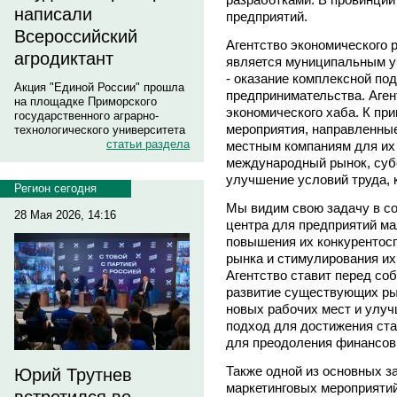
написали
предприятий.
Всероссийский
Агентство экономического 
агродиктант
является муниципальным у
- оказание комплексной по
Акция "Единой России" прошла
предпринимательства. Аген
на площадке Приморского
экономического хаба. К пр
государственного аграрно-
мероприятия, направленные
технологического университета
статьи раздела
местным компаниям для их 
международный рынок, субс
улучшение условий труда, 
Регион сегодня
Мы видим свою задачу в со
28 Мая 2026, 14:16
центра для предприятий ма
повышения их конкурентос
рынка и стимулирования и
Агентство ставит перед соб
развитие существующих ры
новых рабочих мест и улу
подход для достижения ста
для преодоления финансов
Также одной из основных з
Юрий Трутнев
маркетинговых мероприяти