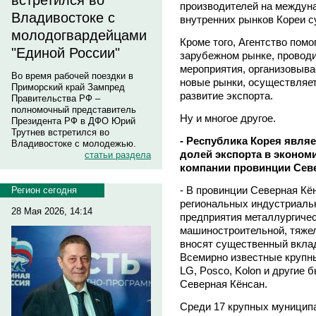
встретился во
производителей на междуна
Владивостоке с
внутренних рынков Кореи с
молодогвардейцами
Кроме того, Агентство пом
"Единой России"
зарубежном рынке, провод
мероприятия, организовыва
Во время рабочей поездки в
новые рынки, осуществляет
Приморский край Зампред
развитие экспорта.
Правительства РФ –
полномочный представитель
Ну и многое другое.
Президента РФ в ДФО Юрий
Трутнев встретился во
- Республика Корея явля
Владивостоке с молодежью.
долей экспорта в экономи
статьи раздела
компании провинции Сев
- В провинции Северная Кё
Регион сегодня
региональных индустриаль
28 Мая 2026, 14:14
предприятия металлургичес
машиностроительной, тяже
вносят существенный вклад
Всемирно известные крупн
LG, Posco, Kolon и другие
Северная Кёнсан.
Среди 17 крупных муницип