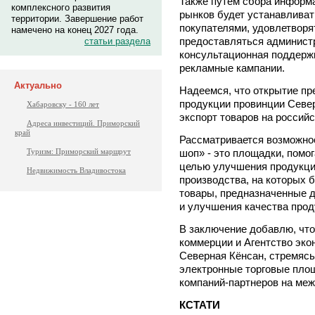
Также путем сбора информ
комплексного развития
рынков будет устанавливат
территории. Завершение работ
покупателями, удовлетворя
намечено на конец 2027 года.
предоставляться админист
статьи раздела
консультационная поддерж
рекламные кампании.
Актуально
Надеемся, что открытие п
продукции провинции Севе
Хабаровску - 160 лет
экспорт товаров на российс
Адреса инвестиций. Приморский
край
Рассматривается возможнос
шоп» - это площадки, помо
Туризм: Приморский маршрут
целью улучшения продукци
Недвижимость Владивостока
производства, на которых 
товары, предназначенные д
и улучшения качества прод
В заключение добавлю, что
коммерции и Агентство эко
Северная Кёнсан, стремясь 
электронные торговые пло
компаний-партнеров на ме
КСТАТИ