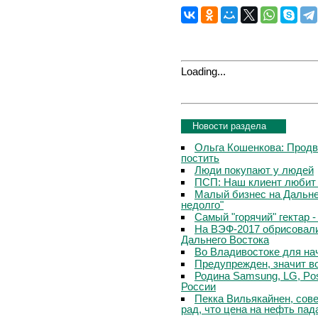
Loading...
Новости раздела
Ольга Кошенкова: Продви
постить
Люди покупают у людей
ПСП: Наш клиент любит 
Малый бизнес на Дальне
недолго"
Самый "горячий" гектар 
На ВЭФ-2017 обрисовали
Дальнего Востока
Во Владивостоке для на
Предупрежден, значит в
Родина Samsung, LG, Po
России
Пекка Вильякайнен, сове
рад, что цена на нефть пад