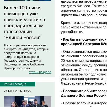
находится на первом месте
среднего бизнеса. Также в
Более 100 тысяч
огромное количество произ
приморцев уже
играют важную роль в разв
приняли участие в
Кроме того, провинция вхо
предварительном
сельскохозяйственными пл
голосовании
урожайности.
"Единой России"
- Как бы вы оценили эко
провинцией Северная Кё
Жители региона продолжают
выбирать кандидатов, которые
- Они развиваются достато
представят партию на
отношения с российскими ре
предстоящих выборах в
20 лет с момента подписан
Государственную Думу и
Законодательное Собрание
отношениях между провинц
Приморского края.
областью. Соглашение о п
статьи раздела
регионами было подписано е
установления дипломатиче
Федерацией и Республикой 
Регион сегодня
- Расскажите об интересе
27 Мая 2026, 13:29
Дальнего Востока России
- Прежде всего нам интере