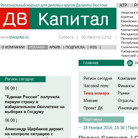
Региональный журнал для деловых кругов Дальнего Востока
АТР
Р
Амурская о
Бурятия
Еврейская 
Забайкаль
Камчатский
Магаданска
www.
dvkapital.ru
Суббота
|
08 Августа, 12:02
|
Приморски
Республика
О КОМПАНИИ
РЕКЛАМА
АРХИВ
|
ПОДПИСКА
|
RSS
|
Сахалинска
Хабаровски
Чукотский 
главная
Р
Регион сегодня
Компании
Регион сегодня
Часовой пояс
Финансы
06.08 |
Тема номера
Рынки
"Единая Россия" получила
Мнение
Отрасль
первую строку в
избирательном бюллетене на
Проект ДК
Инновации
выборах в Госдуму
Партнеры
06.08 |
18 Ноября 2016, 15:36 |
Парт
Александр Щербаков держит
на контроле ситуацию с
Родина Samsung, LG