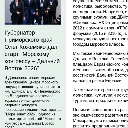
осуществление обменных п
логистика, рыболовство, т
исследования. Например, и
крупными вузами, как ДВФУ
«Сколково», R&D-центрами.
2012 г. саммиту стран АТЭ
Губернатор
форумам (2015 и 2016 гг.), 
международную известность
Приморского края
городом мирового класса.
Олег Кожемяко дал
Мы также заинтересованы в
старт "Морскому
Дальнего Востока. Российск
конгрессу – Дальний
плацдарм Евразийского ко
Восток 2026"
и Европы. Таким образом, 
российский Дальний Восток
В Дальневосточном морском
на новые рынки Евразии.
тренажерном центре Морского
государственного университета
Также нам интересно сотруд
им. адмирала Г. И. Невельского
логистика, культура и иску
во Владивостоке состоялась
туризм, материально-техни
торжественная церемония
открытия конкурса
Понимая всю важность разв
профессионального мастерства
"Море зовет 2026", одного из
экономического развития п
самых ярких событий "Морского
Меморандум о взаимопоним
конгресса – Дальний Восток
развития предприниматель
2026".