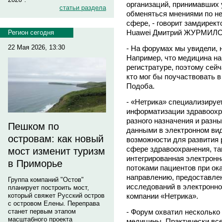
организаций, принимавших 
статьи раздела
обменяться мнениями по н
сфере, - говорит замдирек
Huawei Дмитрий ЖУРМИЛО
Регион сегодня
22 Мая 2026, 13:30
- На форумах мы увидели, 
Например, что медицина на
регистратуре, поэтому сей
кто мог бы поучаствовать в
Подоба.
- «Нетрика» специализируе
информатизации здравоохр
разного назначения и разн
Пешком по
данными в электронном вид
островам: как новый
возможности для развития 
сфере здравоохранения, так
мост изменит туризм
интегрированная электронн
в Приморье
потоками пациентов при ок
направлению, предоставле
Группа компаний "Остов"
исследований в электронно
планирует построить мост,
который свяжет Русский остров
компании «Нетрика».
с островом Елены. Переправа
станет первым этапом
- Форум охватил несколько
масштабного проекта
медицины. Практически вс