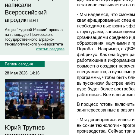
написали
негативно сказывается на о
Всероссийский
- Мы надеемся, что сможем
агродиктант
квалифицированных специал
необходимо выстроить эфф
Акция "Единой России" прошла
структурами, занимающимис
на площадке Приморского
организациями среднего и 
государственного аграрно-
образования, научными и пр
технологического университета
Подоба. - Например, с ДВФУ
статьи раздела
фабрику». Как она будет р
работающие в информацион
Регион сегодня
совместно создают перечен
специалистов, а вузы смог
28 Мая 2026, 14:16
программы, чтобы быть бли
выпускникам быстрее найти
вузе будет более востребо
работников. Все в выигрыш
В процесс готовы включить
заинтересованные в развит
- Мы договорились инвести
высокие технологии - прог
Юрий Трутнев
производства. Сейчас три 