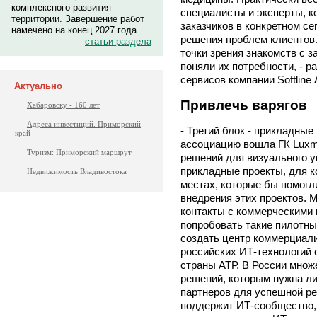
комплексного развития
специалисты и эксперты, к
территории. Завершение работ
заказчиков в конкретном се
намечено на конец 2027 года.
решения проблем клиентов.
статьи раздела
точки зрения знакомств с 
поняли их потребности, - 
сервисов компании Softlin
Актуально
Привлечь варягов
Хабаровску - 160 лет
Адреса инвестиций. Приморский
- Третий блок - прикладные
край
ассоциацию вошла ГК Luxms
Туризм: Приморский маршрут
решений для визуального у
прикладные проекты, для к
Недвижимость Владивостока
местах, которые бы помогли
внедрения этих проектов. 
контакты с коммерческими 
попробовать такие пилотны
создать центр коммерциали
российских ИТ-технологий 
страны АТР. В России множ
решений, которым нужна ли
партнеров для успешной ре
поддержит ИТ-сообщество,