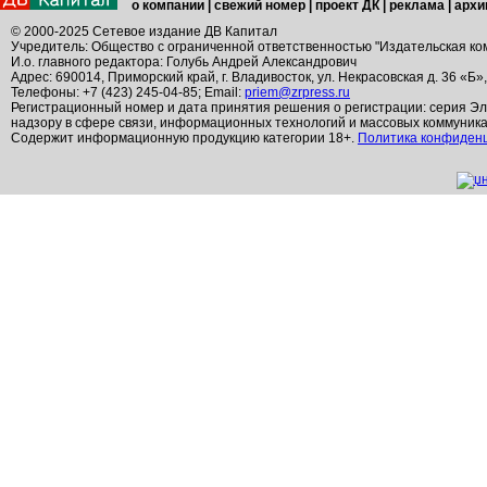
о компании
|
свежий номер
|
проект ДК
|
реклама
|
архи
© 2000-2025 Сетевое издание ДВ Капитал
Учредитель: Общество с ограниченной ответственностью "Издательская ко
И.о. главного редактора: Голубь Андрей Александрович
Адрес: 690014, Приморский край, г. Владивосток, ул. Некрасовская д. 36 «Б»
Телефоны: +7 (423) 245-04-85; Email:
priem@zrpress.ru
Регистрационный номер и дата принятия решения о регистрации: серия Эл
надзору в сфере связи, информационных технологий и массовых коммуник
Содержит информационную продукцию категории 18+.
Политика конфиден