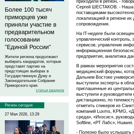
приходили в регион, - гово
Сергей ШЕСТАКОВ. - Наша ц
Более 100 тысяч
поставщиками высокотехно
приморцев уже
локализацией в регионе их
приняли участие в
сопровождения.
предварительном
На IT-неделе были освещен
голосовании
управленческий контроль,
сервисов, управление инф
"Единой России"
информационная безопасно
предприятия, аналитика да
Жители региона продолжают
выбирать кандидатов, которые
В рамках мероприятия сос
представят партию на
предстоящих выборах в
медицинский форумы, кото
Государственную Думу и
Дальнем Востоке университ
Законодательное Собрание
выступили эксперты в облас
Приморского края.
приглашенные из центральн
статьи раздела
выступили и руководители 
дистанционно, по телемост
Регион сегодня
отметить спикеров из Санк
компаний Luxms, KPMG, «
27 Мая 2026, 13:29
среда», «Инэсис», руковод
Softline, «РТ Лабс», Huawei.
- Полезно было услышать п