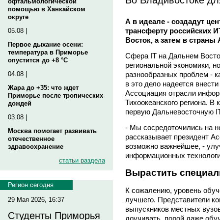
офтальмологической
помощью в Ханкайском
округе
А в идеале - создадут це
трансферту российских И
05.08 |
Восток, а затем в страны
Первое дыхание осени:
температура в Приморье
Сфера IT на Дальнем Восто
опустится до +8 °C
региональной экономики, но
разнообразных проблем - к
04.08 |
в это дело надеется внест
Жара до +35: что ждет
Ассоциация отрасли инфор
Приморье после тропических
Тихоокеанского региона. В
дождей
первую Дальневосточную I
03.08 |
- Мы сосредоточились на н
Москва помогает развивать
рассказывает президент А
отечественное
возможно важнейшее, - улу
здравоохранение
информационных технологи
статьи раздела
Вырастить специал
Регион сегодня
К сожалению, уровень обуч
лучшего. Представители ко
29 Мая 2026, 16:37
выпускников местных вузов
Студенты Приморья
доучивать, порой даже обу