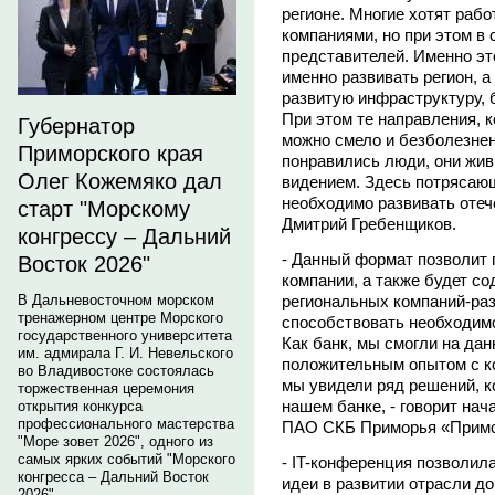
регионе. Многие хотят раб
компаниями, но при этом в
представителей. Именно эт
именно развивать регион, а 
развитую инфраструктуру, 
При этом те направления, 
Губернатор
можно смело и безболезнен
Приморского края
понравились люди, они жив
Олег Кожемяко дал
видением. Здесь потрясающ
необходимо развивать отеч
старт "Морскому
Дмитрий Гребенщиков.
конгрессу – Дальний
- Данный формат позволит 
Восток 2026"
компании, а также будет с
В Дальневосточном морском
региональных компаний-разр
тренажерном центре Морского
способствовать необходимо
государственного университета
Как банк, мы смогли на да
им. адмирала Г. И. Невельского
положительным опытом с ко
во Владивостоке состоялась
мы увидели ряд решений, к
торжественная церемония
нашем банке, - говорит нач
открытия конкурса
профессионального мастерства
ПАО СКБ Приморья «Примс
"Море зовет 2026", одного из
самых ярких событий "Морского
- IT-конференция позволил
конгресса – Дальний Восток
идеи в развитии отрасли д
2026".