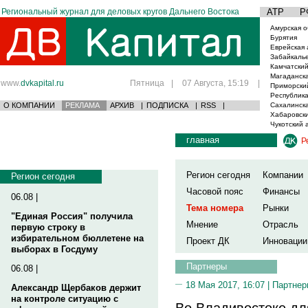
Региональный журнал для деловых кругов Дальнего Востока
АТР
Р
Амурская о
Бурятия
Еврейская 
Забайкаль
Камчатский
Магаданска
www.
dvkapital.ru
Пятница
|
07 Августа, 15:19
|
Приморски
Республика
О КОМПАНИИ
РЕКЛАМА
АРХИВ
|
ПОДПИСКА
|
RSS
|
Сахалинска
Хабаровски
Чукотский 
главная
Р
Регион сегодня
Компании
Регион сегодня
Часовой пояс
Финансы
06.08 |
Тема номера
Рынки
"Единая Россия" получила
Мнение
Отрасль
первую строку в
избирательном бюллетене на
Проект ДК
Инновации
выборах в Госдуму
Партнеры
06.08 |
18 Мая 2017, 16:07 |
Партнер
Александр Щербаков держит
на контроле ситуацию с
Во Владивостоке дл