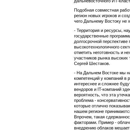
дальневосточного ИТ-класте
Подобная совместная работ
регион новых игроков и соз
чего Дальнему Востоку не х
- Территория и ресурсы, на
государственные программы 
долгосрочной перспективе 
высокотехнологичного секто
отметить неготовность и н
участников рынка высоких т
Сергей Шестаков.
- На Дальнем Востоке мы 
компетенций у компаний в р
интереснее и сложнее буду
вендоров и IT-компаний зде
вероятность, что эта утечк
проблема - консервативност
которые отлично показываю
нашем регионе принимаются
Впрочем, такая сдержанно
факторами. Пример - обла
внедрению облаков мешает 