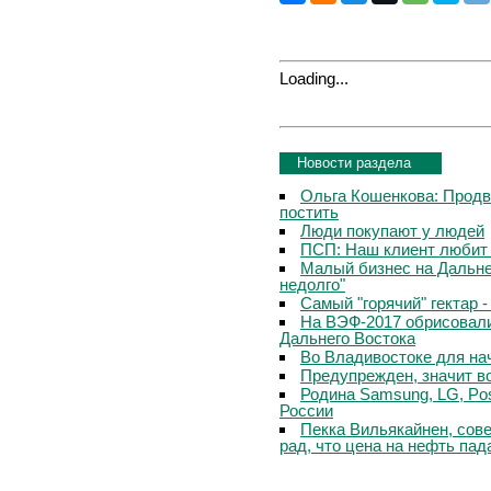
Loading...
Новости раздела
Ольга Кошенкова: Продви
постить
Люди покупают у людей
ПСП: Наш клиент любит 
Малый бизнес на Дальне
недолго"
Самый "горячий" гектар 
На ВЭФ-2017 обрисовали
Дальнего Востока
Во Владивостоке для на
Предупрежден, значит в
Родина Samsung, LG, Po
России
Пекка Вильякайнен, сове
рад, что цена на нефть пад