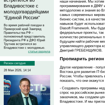
встретился во
наши начинания. Мы хотим
Владивостоке с
программирования в ДВФУ и
методологию и знания во В
молодогвардейцами
самых современных мировы
"Единой России"
бизнес-систем, а в качеств
навыков будет использова
Во время рабочей поездки в
Diasoft Framework. Мы буде
Приморский край Зампред
федеральные проекты, так 
Правительства РФ –
полномочный представитель
количество региональных п
Президента РФ в ДФО Юрий
будущем найти рабочие мест
Трутнев встретился во
управляющего директора 
Владивостоке с молодежью.
Дмитрий ГРЕБЕНЩИКОВ.
статьи раздела
Пропиарить регион
Регион сегодня
Другое направление - попу
28 Мая 2026, 14:14
Востока для развития IT-б
России. Чтобы привлекать 
показать, что они окажутся
- Создавать программы нед
спрос на российском рынке
заказчиков, мы создаем цен
Владивостоке. И мы пригла