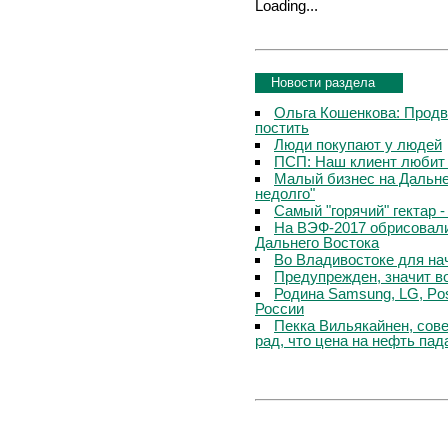
Loading...
Новости раздела
Ольга Кошенкова: Продви
постить
Люди покупают у людей
ПСП: Наш клиент любит 
Малый бизнес на Дальне
недолго"
Самый "горячий" гектар 
На ВЭФ-2017 обрисовали
Дальнего Востока
Во Владивостоке для на
Предупрежден, значит в
Родина Samsung, LG, Po
России
Пекка Вильякайнен, сове
рад, что цена на нефть пад