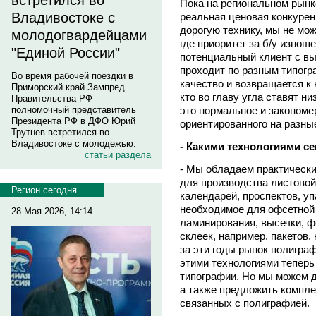
встретился во
Пока на региональном рынк
Владивостоке с
реальная ценовая конкурен
дорогую технику, мы не мож
молодогвардейцами
где приоритет за б/у изно
"Единой России"
потенциальный клиент с вы
проходит по разным типогр
Во время рабочей поездки в
качество и возвращается к 
Приморский край Зампред
кто во главу угла ставят ни
Правительства РФ –
это нормальное и закономе
полномочный представитель
Президента РФ в ДФО Юрий
ориентированного на разны
Трутнев встретился во
Владивостоке с молодежью.
- Какими технологиями с
статьи раздела
- Мы обладаем практическ
для производства листовой 
Регион сегодня
календарей, проспектов, уп
необходимое для офсетной 
28 Мая 2026, 14:14
ламинирования, высечки, ф
склеек, например, пакетов,
за эти годы рынок полиграф
этими технологиями теперь
типографии. Но мы можем д
а также предложить компле
связанных с полиграфией.