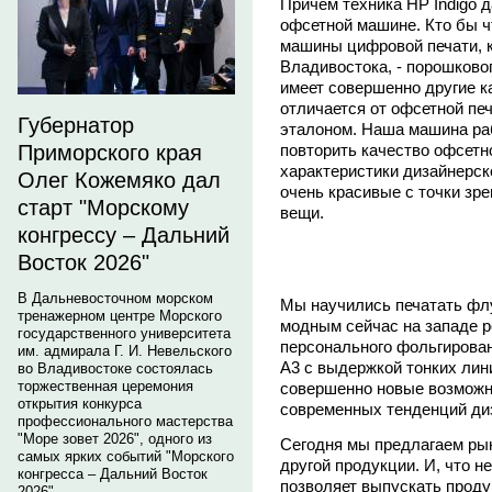
Причем техника НР Indigo 
офсетной машине. Кто бы чт
машины цифровой печати, к
Владивостока, - порошково
имеет совершенно другие к
отличается от офсетной печ
Губернатор
эталоном. Наша машина раб
повторить качество офсетн
Приморского края
характеристики дизайнерск
Олег Кожемяко дал
очень красивые с точки зр
старт "Морскому
вещи.
конгрессу – Дальний
Восток 2026"
В Дальневосточном морском
Мы научились печатать фл
тренажерном центре Морского
модным сейчас на западе 
государственного университета
персонального фольгирован
им. адмирала Г. И. Невельского
А3 с выдержкой тонких лин
во Владивостоке состоялась
торжественная церемония
совершенно новые возможно
открытия конкурса
современных тенденций ди
профессионального мастерства
"Море зовет 2026", одного из
Сегодня мы предлагаем рын
самых ярких событий "Морского
другой продукции. И, что 
конгресса – Дальний Восток
позволяет выпускать прод
2026".