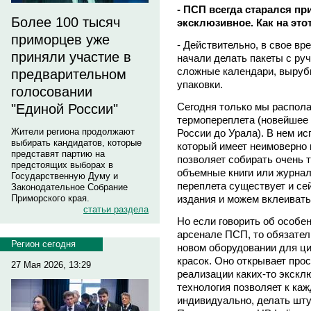
- ПСП всегда старался пр
Более 100 тысяч
эксклюзивное. Как на это
приморцев уже
- Действительно, в свое вр
приняли участие в
начали делать пакеты с ру
сложные календари, выруб
предварительном
упаковки.
голосовании
Сегодня только мы распола
"Единой России"
термопереплета (новейшее 
Жители региона продолжают
России до Урала). В нем и
выбирать кандидатов, которые
который имеет неимоверно 
представят партию на
позволяет собирать очень 
предстоящих выборах в
объемные книги или журнал
Государственную Думу и
переплета существует и с
Законодательное Собрание
издания и можем вклеивать
Приморского края.
статьи раздела
Но если говорить об особе
арсенале ПСП, то обязател
Регион сегодня
новом оборудовании для ци
красок. Оно открывает про
27 Мая 2026, 13:29
реализации каких-то экскл
технология позволяет к ка
индивидуально, делать шт