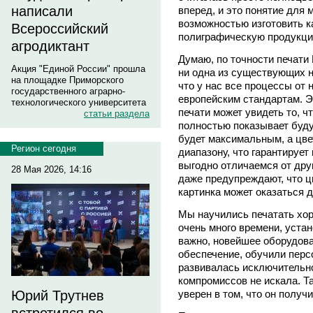
написали
вперед, и это понятие для 
возможностью изготовить к
Всероссийский
полиграфическую продукцию
агродиктант
Думаю, по точности печати
Акция "Единой России" прошла
ни одна из существующих н
на площадке Приморского
что у нас все процессы от
государственного аграрно-
европейским стандартам. Эт
технологического университета
печати может увидеть то, ч
статьи раздела
полностью показывает буду
будет максимальным, а цве
Регион сегодня
диапазону, что гарантирует
выгодно отличаемся от друг
28 Мая 2026, 14:16
даже предупреждают, что цв
картинка может оказаться д
Мы научились печатать хор
очень много времени, устан
важно, новейшее оборудова
обеспечение, обучили перс
развивалась исключительно
компромиссов не искала. Та
уверен в том, что он получ
Юрий Трутнев