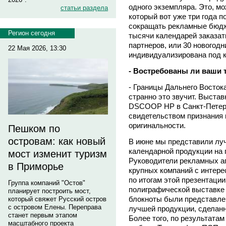
одного экземпляра. Это, мо
статьи раздела
который вот уже три года п
сокращать рекламные бюдж
Регион сегодня
тысячи календарей заказать
партнеров, или 30 новогодн
22 Мая 2026, 13:30
индивидуализирована под к
- Востребованы ли ваши 
- Границы Дальнего Восток
странно это звучит. Выста
DSCOOP НР в Санкт-Петерб
свидетельством признания 
оригинальности.
Пешком по
островам: как новый
В июне мы представили лу
календарной продукции на 
мост изменит туризм
Руководители рекламных аг
в Приморье
крупных компаний с интере
по итогам этой презентаци
Группа компаний "Остов"
полиграфической выставке 
планирует построить мост,
блокноты были представле
который свяжет Русский остров
с островом Елены. Переправа
лучшей продукции, сделанн
станет первым этапом
Более того, по результата
масштабного проекта