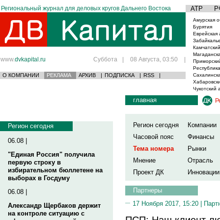
Региональный журнал для деловых кругов Дальнего Востока
АТР
Р
Амурская о
Бурятия
Еврейская 
Забайкаль
Камчатский
Магаданска
www.
dvkapital.ru
Суббота
|
08 Августа, 03:50
|
Приморски
Республика
О КОМПАНИИ
РЕКЛАМА
АРХИВ
|
ПОДПИСКА
|
RSS
|
Сахалинска
Хабаровски
Чукотский 
главная
Р
Регион сегодня
Компании
Регион сегодня
Часовой пояс
Финансы
06.08 |
Тема номера
Рынки
"Единая Россия" получила
Мнение
Отрасль
первую строку в
избирательном бюллетене на
Проект ДК
Инновации
выборах в Госдуму
Партнеры
06.08 |
17 Ноября 2017, 15:20 |
Парт
Александр Щербаков держит
на контроле ситуацию с
ПСП: Наш клиент лю