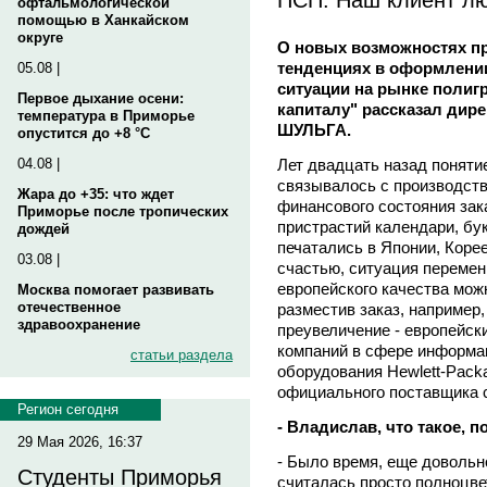
офтальмологической
помощью в Ханкайском
округе
О новых возможностях пр
тенденциях в оформлени
05.08 |
ситуации на рынке полиг
Первое дыхание осени:
капиталу" рассказал дир
температура в Приморье
ШУЛЬГА.
опустится до +8 °C
Лет двадцать назад поняти
04.08 |
связывалось с производств
Жара до +35: что ждет
финансового состояния зака
Приморье после тропических
пристрастий календари, бу
дождей
печатались в Японии, Корее
03.08 |
счастью, ситуация переме
европейского качества мож
Москва помогает развивать
отечественное
разместив заказ, например,
здравоохранение
преувеличение - европейск
компаний в сфере информа
статьи раздела
оборудования Hewlett-Pack
официального поставщика 
Регион сегодня
- Владислав, что такое, 
29 Мая 2026, 16:37
- Было время, еще довольн
Студенты Приморья
считалась просто полноцве