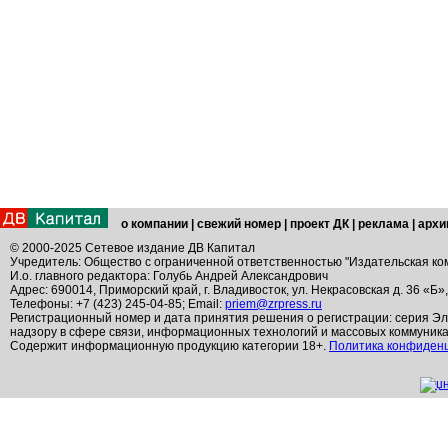
о компании
|
свежий номер
|
проект ДК
|
реклама
|
архи
© 2000-2025 Сетевое издание ДВ Капитал
Учредитель: Общество с ограниченной ответственностью "Издательская ко
И.о. главного редактора: Голубь Андрей Александрович
Адрес: 690014, Приморский край, г. Владивосток, ул. Некрасовская д. 36 «Б»
Телефоны: +7 (423) 245-04-85; Email:
priem@zrpress.ru
Регистрационный номер и дата принятия решения о регистрации: серия Эл
надзору в сфере связи, информационных технологий и массовых коммуник
Содержит информационную продукцию категории 18+.
Политика конфиден