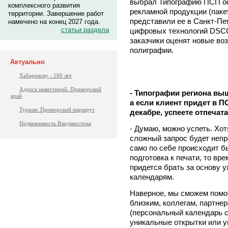
выбрал Типографию ПСП о
комплексного развития
рекламной продукции (пакет
территории. Завершение работ
представили ее в Санкт-Пе
намечено на конец 2027 года.
статьи раздела
цифровых технологий DSCO
заказчики оценят новые во
полиграфии.
Актуально
Хабаровску - 160 лет
Адреса инвестиций. Приморский
- Типографии региона в
край
а если клиент придет в П
Туризм: Приморский маршрут
декабре, успеете отпечат
Недвижимость Владивостока
- Думаю, можно успеть. Хот
сложный запрос будет непр
само по себе происходит бы
подготовка к печати, то вр
придется брать за основу 
календарям.
Наверное, мы сможем помоч
близким, коллегам, партне
(персональный календарь 
уникальные открытки или у