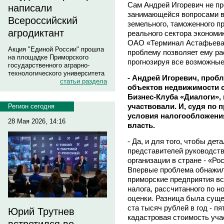
Сам Андрей Игоревич не пр
написали
занимающейся вопросами в 
Всероссийский
земельного, таможенного п
агродиктант
реального сектора экономи
ОАО «Терминал Астафьева»
Акция "Единой России" прошла
проблему позволяет ему ра
на площадке Приморского
прогнозируя все возможные
государственного аграрно-
технологического университета
- Андрей Игоревич, проб
статьи раздела
объектов недвижимости с
Бизнес-Клуба «Диалоги», 
участвовали. И, судя по 
Регион сегодня
условия налогообложения
28 Мая 2026, 14:16
власть.
- Да, и для того, чтобы де
представителей руководст
организации в стране - «Р
Впервые проблема обнажила
приморские предприятия вс
налога, рассчитанного по 
оценки. Разница была суще
ста тысяч рублей в год - пя
Юрий Трутнев
кадастровая стоимость уча