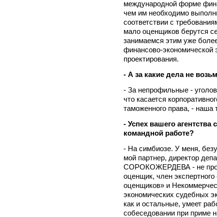
международной форме финан
чем им необходимо выполни
соответствии с требовани
мало оценщиков берутся се
занимаемся этим уже более 
финансово-экономической 
проектирования.
- А за какие дела не возь
- За непрофильные - уголов
что касается корпоративног
таможенного права, - наша 
- Успех вашего агентства
командной работе?
- На симбиозе. У меня, без
мой партнер, директор деп
СОРОКОЖЕРДЕВА - не прос
оценщик, член экспертного
оценщиков» и Некоммерчес
экономических судебных экс
как и остальные, умеет раб
собеседовании при приме н