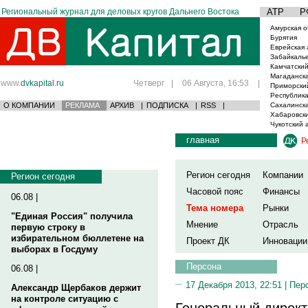
Региональный журнал для деловых кругов Дальнего Востока
АТР
Р
Амурская о
Бурятия
Еврейская 
Забайкаль
Камчатский
Магаданска
www.
dvkapital.ru
Четверг
|
06 Августа, 16:53
|
Приморски
Республика
О КОМПАНИИ
РЕКЛАМА
АРХИВ
|
ПОДПИСКА
|
RSS
|
Сахалинска
Хабаровски
Чукотский 
главная
Р
Регион сегодня
Компании
Регион сегодня
Часовой пояс
Финансы
06.08 |
Тема номера
Рынки
"Единая Россия" получила
Мнение
Отрасль
первую строку в
избирательном бюллетене на
Проект ДК
Инновации
выборах в Госдуму
Персона
06.08 |
17 Декабря 2013, 22:51 |
Пер
Александр Щербаков держит
на контроле ситуацию с
Генеральный директ