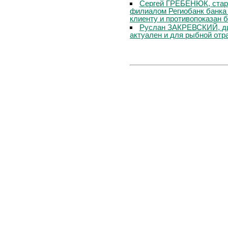
Сергей ГРЕБЕНЮК, стар
филиалом Региобанк банка
клиенту и противопоказан 
Руслан ЗАКРЕВСКИЙ, ди
актуален и для рыбной отр