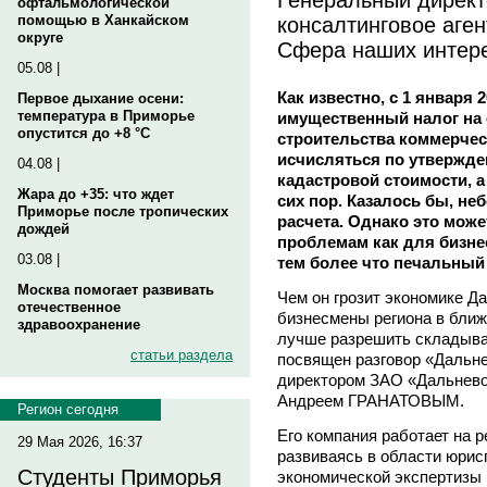
офтальмологической
консалтинговое аге
помощью в Ханкайском
округе
Сфера наших интере
05.08 |
Как известно, с 1 января
Первое дыхание осени:
температура в Приморье
имущественный налог на
опустится до +8 °C
строительства коммерчес
исчисляться по утвержд
04.08 |
кадастровой стоимости, а
Жара до +35: что ждет
сих пор. Казалось бы, н
Приморье после тропических
расчета. Однако это мож
дождей
проблемам как для бизнес
03.08 |
тем более что печальный 
Москва помогает развивать
Чем он грозит экономике Да
отечественное
бизнесмены региона в ближ
здравоохранение
лучше разрешить складыв
статьи раздела
посвящен разговор «Дальне
директором ЗАО «Дальнево
Андреем ГРАНАТОВЫМ.
Регион сегодня
Его компания работает на р
29 Мая 2026, 16:37
развиваясь в области юрис
Студенты Приморья
экономической экспертизы 