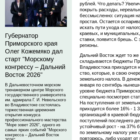
рублей. Что делать? Увели
покрыть расходы, нереальн
бессмысленно: ситуация на
простая. Остается оспарив
искать пути ухода от налог
краевых, и муниципальных,
Губернатор
ставки, появится брешь. С
Приморского края
регионы.
Олег Кожемяко дал
Дальний Восток ждет то же 
старт "Морскому
складываются бюджеты При
конгрессу – Дальний
Владивостока приходится н
ство, которые, в свою очер
Восток 2026"
земельного налога. В денеж
января по сентябрь нынешне
В Дальневосточном морском
тренажерном центре Морского
уровне бюджета Приморског
государственного университета
специально посмотрел стати
им. адмирала Г. И. Невельского
На поступления от земельн
во Владивостоке состоялась
приходится более 16% - 1 3
торжественная церемония
организаций в краевой бюд
открытия конкурса
профессионального мастерства
поступлений последнего д
"Море зовет 2026", одного из
устойчивый рост - на 37% б
самых ярких событий "Морского
по земельному налогу уже 
конгресса – Дальний Восток
повторюсь, либо уходят от 
2026".