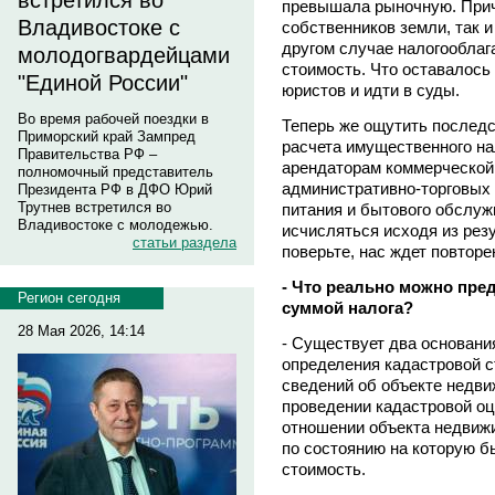
встретился во
превышала рыночную. Прич
Владивостоке с
собственников земли, так и 
другом случае налогооблаг
молодогвардейцами
стоимость. Что оставалось
"Единой России"
юристов и идти в суды.
Во время рабочей поездки в
Теперь же ощутить последс
Приморский край Зампред
расчета имущественного на
Правительства РФ –
арендаторам коммерческой
полномочный представитель
административно-торговых 
Президента РФ в ДФО Юрий
Трутнев встретился во
питания и бытового обслужи
Владивостоке с молодежью.
исчисляться исходя из резу
статьи раздела
поверьте, нас ждет повторе
- Что реально можно пред
Регион сегодня
суммой налога?
28 Мая 2026, 14:14
- Существует два основани
определения кадастровой с
сведений об объекте недви
проведении кадастровой оце
отношении объекта недвижи
по состоянию на которую б
стоимость.