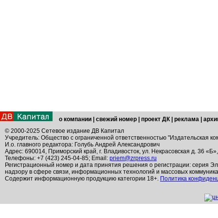
о компании
|
свежий номер
|
проект ДК
|
реклама
|
архи
© 2000-2025 Сетевое издание ДВ Капитал
Учредитель: Общество с ограниченной ответственностью "Издательская ко
И.о. главного редактора: Голубь Андрей Александрович
Адрес: 690014, Приморский край, г. Владивосток, ул. Некрасовская д. 36 «Б»
Телефоны: +7 (423) 245-04-85; Email:
priem@zrpress.ru
Регистрационный номер и дата принятия решения о регистрации: серия Эл
надзору в сфере связи, информационных технологий и массовых коммуник
Содержит информационную продукцию категории 18+.
Политика конфиден