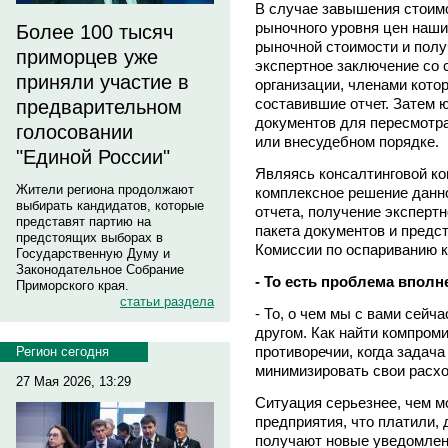
В случае завышения стоим
рыночного уровня цен наши
Более 100 тысяч
рыночной стоимости и полу
приморцев уже
экспертное заключение со
приняли участие в
организации, членами кото
составившие отчет. Затем 
предварительном
документов для пересмотра
голосовании
или внесудебном порядке.
"Единой России"
Являясь консалтинговой к
Жители региона продолжают
комплексное решение данно
выбирать кандидатов, которые
отчета, получение эксперт
представят партию на
пакета документов и предс
предстоящих выборах в
Комиссии по оспариванию к
Государственную Думу и
Законодательное Собрание
- То есть проблема впол
Приморского края.
статьи раздела
- То, о чем мы с вами сейча
другом. Как найти компром
противоречии, когда задача 
Регион сегодня
минимизировать свои расх
27 Мая 2026, 13:29
Ситуация серьезнее, чем мо
предприятия, что платили, 
получают новые уведомлени