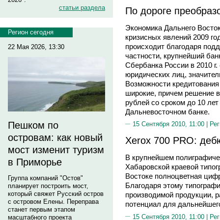
статьи раздела
По дороге преобраз
Экономика Дальнего Восто
Регион сегодня
кризисных явлений 2009 го
происходит благодаря под
22 Мая 2026, 13:30
частности, крупнейший бан
Сбербанка России в 2010 г.
юридических лиц, значител
Возможности кредитования
широкие, причем решение в
рублей со сроком до 10 лет
Дальневосточном банке.
Пешком по
15 Сентября 2010, 11:00 |
Рег
островам: как новый
Xerox 700 PRO: деб
мост изменит туризм
В крупнейшем полиграфиче
в Приморье
Хабаровской краевой типог
Востоке полноцветная циф
Группа компаний "Остов"
Благодаря этому типографи
планирует построить мост,
который свяжет Русский остров
производимой продукции, р
с островом Елены. Переправа
потенциал для дальнейшего
станет первым этапом
15 Сентября 2010, 11:00 |
Рег
масштабного проекта