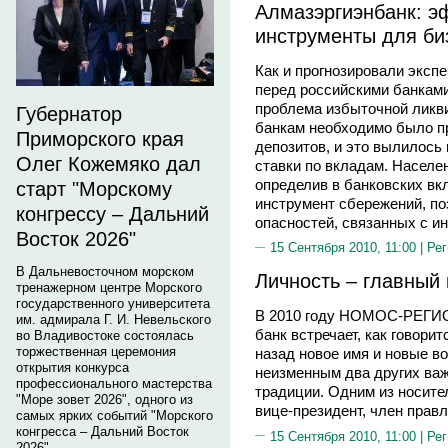
Алмазэргиэнбанк: э
инструменты для би
Как и прогнозировали экспе
перед российскими банками
проблема избыточной ликви
Губернатор
банкам необходимо было п
Приморского края
депозитов, и это вылилось
Олег Кожемяко дал
ставки по вкладам. Населе
определив в банковских в
старт "Морскому
инструмент сбережений, по
конгрессу – Дальний
опасностей, связанных с и
Восток 2026"
15 Сентября 2010, 11:00 |
Рег
В Дальневосточном морском
Личность – главный
тренажерном центре Морского
государственного университета
В 2010 году НОМОС-РЕГИО
им. адмирала Г. И. Невельского
банк встречает, как говори
во Владивостоке состоялась
торжественная церемония
назад новое имя и новые в
открытия конкурса
неизменным два других важ
профессионального мастерства
традиции. Одним из носите
"Море зовет 2026", одного из
вице-президент, член пр
самых ярких событий "Морского
конгресса – Дальний Восток
15 Сентября 2010, 11:00 |
Рег
2026".