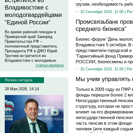
встретился во
грузам, необходимость раб
Владивостоке с
15 Сентября 2010, 11:00 |
Рег
молодогвардейцами
Промсвязьбанк пров
"Единой России"
среднего бизнеса"
Во время рабочей поездки в
Приморский край Зампред
Бизнес-форум "День малого
Правительства РФ –
Владивостоке 5 октября. В 
полномочный представитель
представители городской и
Президента РФ в ДФО Юрий
"Гарантийный фонд Примор
Трутнев встретился во
Владивостоке с молодежью.
РОССИИ, бизнесмены и пр
статьи раздела
15 Сентября 2010, 11:00 |
Рег
Мы учим управлять
Регион сегодня
28 Мая 2026, 14:14
Только в 2009 году из ПФР
фонды перешли более 2 млн
Негосударственный пенси
структуру, которая не прост
влияет на его формировани
негосударственной пенсион
часть пенсии в этом фонде
человек (или каждый седьм