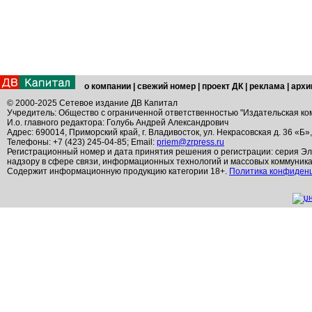
о компании
|
свежий номер
|
проект ДК
|
реклама
|
архи
© 2000-2025 Сетевое издание ДВ Капитал
Учредитель: Общество с ограниченной ответственностью "Издательская ко
И.о. главного редактора: Голубь Андрей Александрович
Адрес: 690014, Приморский край, г. Владивосток, ул. Некрасовская д. 36 «Б»
Телефоны: +7 (423) 245-04-85; Email:
priem@zrpress.ru
Регистрационный номер и дата принятия решения о регистрации: серия Эл
надзору в сфере связи, информационных технологий и массовых коммуник
Содержит информационную продукцию категории 18+.
Политика конфиден