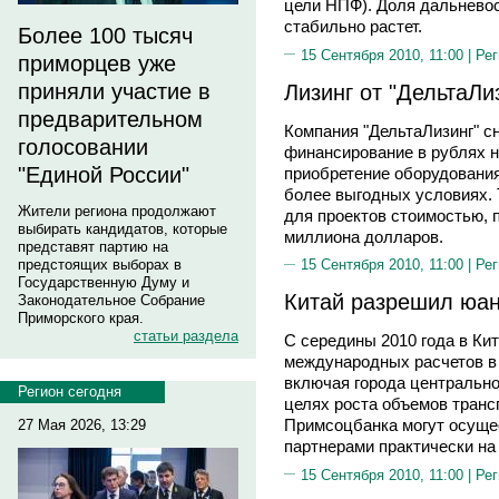
цели НПФ). Доля дальневос
стабильно растет.
Более 100 тысяч
15 Сентября 2010, 11:00 |
Рег
приморцев уже
Лизинг от "ДельтаЛи
приняли участие в
предварительном
Компания "ДельтаЛизинг" сн
голосовании
финансирование в рублях н
"Единой России"
приобретение оборудования
более выгодных условиях.
Жители региона продолжают
для проектов стоимостью,
выбирать кандидатов, которые
миллиона долларов.
представят партию на
предстоящих выборах в
15 Сентября 2010, 11:00 |
Рег
Государственную Думу и
Китай разрешил юан
Законодательное Собрание
Приморского края.
статьи раздела
С середины 2010 года в Ки
международных расчетов в 
включая города центрально
Регион сегодня
целях роста объемов транс
Примсоцбанка могут осуще
27 Мая 2026, 13:29
партнерами практически на
15 Сентября 2010, 11:00 |
Рег