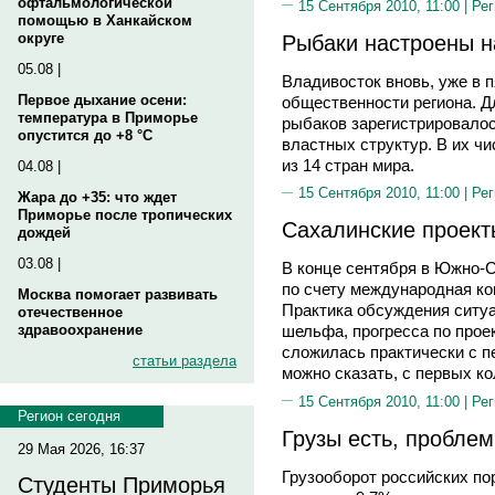
офтальмологической
15 Сентября 2010, 11:00 |
Рег
помощью в Ханкайском
Рыбаки настроены н
округе
05.08 |
Владивосток вновь, уже в 
Первое дыхание осени:
общественности региона. Д
температура в Приморье
рыбаков зарегистрировалос
опустится до +8 °C
властных структур. В их ч
из 14 стран мира.
04.08 |
15 Сентября 2010, 11:00 |
Рег
Жара до +35: что ждет
Приморье после тропических
Сахалинские проекты
дождей
03.08 |
В конце сентября в Южно-С
по счету международная ко
Москва помогает развивать
Практика обсуждения ситуа
отечественное
здравоохранение
шельфа, прогресса по прое
сложилась практически с п
статьи раздела
можно сказать, с первых к
15 Сентября 2010, 11:00 |
Рег
Регион сегодня
Грузы есть, проблем
29 Мая 2026, 16:37
Грузооборот российских по
Студенты Приморья