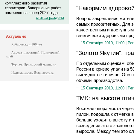
комплексного развития
"Накормим здоровой
территории. Завершение работ
намечено на конец 2027 года.
статьи раздела
Вопрос закрепления жителе
самых приоритетных. Для э
качественным и доступным 
генетически здоровыми про
Актуально
15 Сентября 2010, 11:00 |
Рег
Хабаровску - 160 лет
"Золото Якутии": т
Адреса инвестиций. Приморский
край
По отдельным оценкам, об
Туризм: Приморский маршрут
России в кризис упали на 
Недвижимость Владивостока
выглядит не типично. Оно н
объемы производства.
15 Сентября 2010, 11:00 |
Рег
ТМК: на высоте птич
Восьмая опора моста через
пилон, подошла к отметке в
больше уходит в высоту и 
возведения этого знакового
выросла. Между тем это с