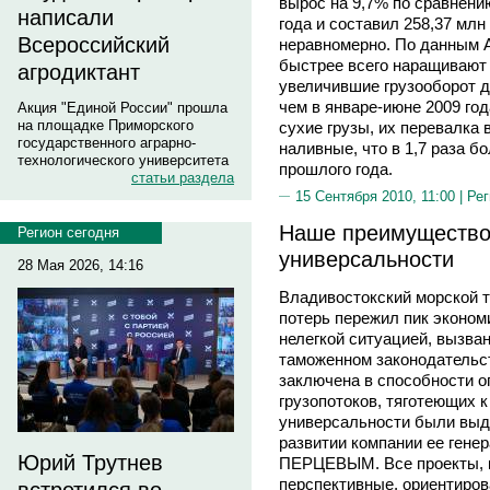
вырос на 9,7% по сравнени
написали
года и составил 258,37 млн
Всероссийский
неравномерно. По данным А
быстрее всего наращивают
агродиктант
увеличившие грузооборот до
чем в январе-июне 2009 год
Акция "Единой России" прошла
на площадке Приморского
сухие грузы, их перевалка 
государственного аграрно-
наливные, что в 1,7 раза б
технологического университета
прошлого года.
статьи раздела
15 Сентября 2010, 11:00 |
Рег
Наше преимущество 
Регион сегодня
универсальности
28 Мая 2026, 14:16
Владивостокский морской 
потерь пережил пик эконом
нелегкой ситуацией, вызва
таможенном законодательс
заключена в способности о
грузопотоков, тяготеющих к
универсальности были выд
развитии компании ее ген
Юрий Трутнев
ПЕРЦЕВЫМ. Все проекты, к
перспективные, ориентиро