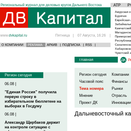
Региональный журнал для деловых кругов Дальнего Востока
АТР
Р
Амурская о
Бурятия
Еврейская 
Забайкаль
Камчатский
Магаданска
www.
dvkapital.ru
Пятница
|
07 Августа, 16:26
|
Приморски
Республика
О КОМПАНИИ
РЕКЛАМА
АРХИВ
|
ПОДПИСКА
|
RSS
|
Сахалинска
Хабаровски
Чукотский 
главная
Р
Регион сегодня
Компании
Регион сегодня
Часовой пояс
Финансы
06.08 |
Тема номера
Рынки
"Единая Россия" получила
Мнение
Отрасль
первую строку в
избирательном бюллетене на
Проект ДК
Инновации
выборах в Госдуму
Дальневосточный ка
06.08 |
Александр Щербаков держит
на контроле ситуацию с