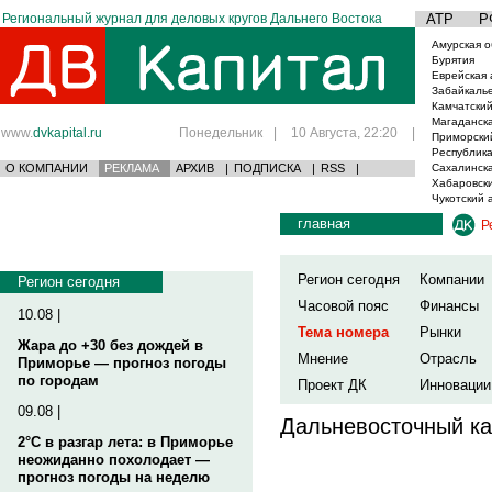
Региональный журнал для деловых кругов Дальнего Востока
АТР
Р
Амурская о
Бурятия
Еврейская 
Забайкаль
Камчатский
Магаданска
www.
dvkapital.ru
Понедельник
|
10 Августа, 22:20
|
Приморски
Республика
О КОМПАНИИ
РЕКЛАМА
АРХИВ
|
ПОДПИСКА
|
RSS
|
Сахалинска
Хабаровски
Чукотский 
главная
Р
Регион сегодня
Компании
Регион сегодня
Часовой пояс
Финансы
10.08 |
Тема номера
Рынки
Жара до +30 без дождей в
Мнение
Отрасль
Приморье — прогноз погоды
по городам
Проект ДК
Инновации
09.08 |
Дальневосточный ка
2°C в разгар лета: в Приморье
неожиданно похолодает —
прогноз погоды на неделю