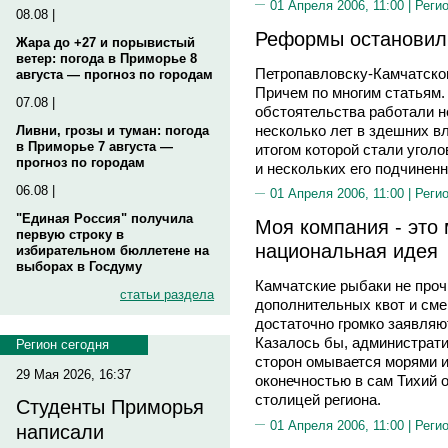
01 Апреля 2006, 11:00 |
Реги
08.08 |
Реформы остановили
Жара до +27 и порывистый
ветер: погода в Приморье 8
Петропавловску-Камчатском
августа — прогноз по городам
Причем по многим статьям.
07.08 |
обстоятельства работали н
несколько лет в здешних в
Ливни, грозы и туман: погода
в Приморье 7 августа —
итогом которой стали угол
прогноз по городам
и нескольких его подчинен
06.08 |
01 Апреля 2006, 11:00 |
Реги
"Единая Россия" получила
Моя компания - это 
первую строку в
национальная идея
избирательном бюллетене на
выборах в Госдуму
Камчатские рыбаки не проч
статьи раздела
дополнительных квот и сме
достаточно громко заявляю
Казалось бы, администрати
Регион сегодня
сторон омывается морями и
29 Мая 2026, 16:37
оконечностью в сам Тихий 
столицей региона.
Студенты Приморья
01 Апреля 2006, 11:00 |
Реги
написали