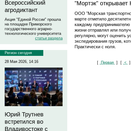
Всероссийский
"Мортэк" открывает 
агродиктант
ООО "Морская транспортно
марте отметило десятилетн
Акция "Единой России" прошла
каждому предпринимателю н
на площадке Приморского
государственного аграрно-
жизни отправлял или получа
технологического университета
регулярно, могут оценить 
статьи раздела
экспедирования грузов, ко
Практически с ноля.
Регион сегодня
28 Мая 2026, 14:16
[
Первая
]
[
<
]
Юрий Трутнев
встретился во
Владивостоке с