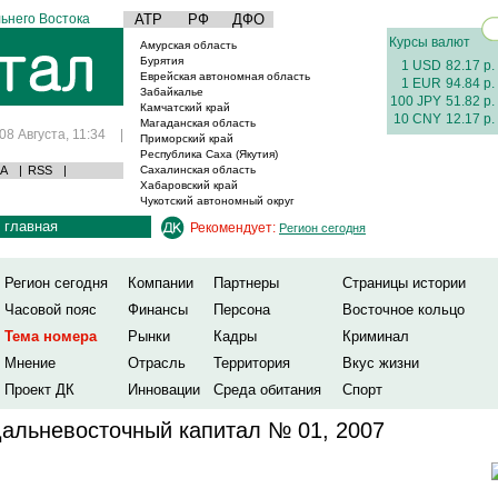
ьнего Востока
АТР
РФ
ДФО
Курсы валют
Амурская область
Бурятия
1 USD
82.17 р.
Еврейская автономная область
1 EUR
94.84 р.
Забайкалье
100 JPY
51.82 р.
Камчатский край
10 CNY
12.17 р.
Магаданская область
08 Августа, 11:34
|
Приморский край
Республика Саха (Якутия)
А
|
RSS
|
Сахалинская область
Хабаровский край
Чукотский автономный округ
главная
Рекомендует:
Регион сегодня
Регион сегодня
Компании
Партнеры
Страницы истории
Часовой пояс
Финансы
Персона
Восточное кольцо
Тема номера
Рынки
Кадры
Криминал
Мнение
Отрасль
Территория
Вкус жизни
Проект ДК
Инновации
Среда обитания
Спорт
альневосточный капитал № 01, 2007