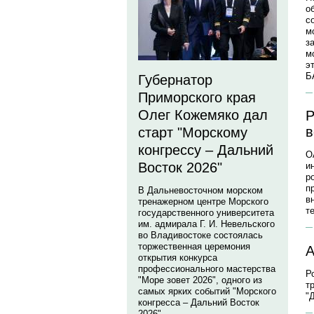
о
с
м
з
м
э
Б
Губернатор
Приморского края
Олег Кожемяко дал
Р
в
старт "Морскому
конгрессу – Дальний
О
Восток 2026"
и
р
п
В Дальневосточном морском
в
тренажерном центре Морского
т
государственного университета
им. адмирала Г. И. Невельского
во Владивостоке состоялась
торжественная церемония
А
открытия конкурса
профессионального мастерства
Р
"Море зовет 2026", одного из
т
самых ярких событий "Морского
"
конгресса – Дальний Восток
2026".