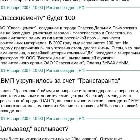
01 Января 2007, 10:00 |
Регион сегодня
|
РФ
Спасскцементу" будет 100
АО "Спасскцемент", созданное в городе Спасске-Дальнем Приморского
рая на базе двух цементных заводов - Новоспасского и Спасского, по
раву считается одним из гигантов российской промышленности
троительных материалов. В 2007 году ему исполняется 100 лет. Не
аждому предприятию была уготована столь долгая жизнь. О том, чем он
наменательна, о новейшей истории компании "ДК" беседует с генеральн
иректором УК ООО "Востокцемент", выполняющей функции
сполнительного органа ОАО "Спасскцемент", Олегом ЗУБАХИНЫМ.
01 Января 2007, 10:00 |
Регион сегодня
|
РФ
ВМП укрупнилось за счет "Трансгаранта"
олдинг "Трансгарант" объединит морские и железнодорожные перевозки,
акже терминальные и логистические центры. В сентябре менеджмент
Трансгаранта" продал ОАО "Дальневосточное морское пароходство" 50%
ставного капитала компании и обменяет оставшиеся 50% на часть акций
ароходства.
01 Января 2007, 10:00 |
Регион сегодня
|
РФ
Дальзавод" всплывает?
очти 5 лет не утихали страсти вокруг "Дальзавода". Отсутствие