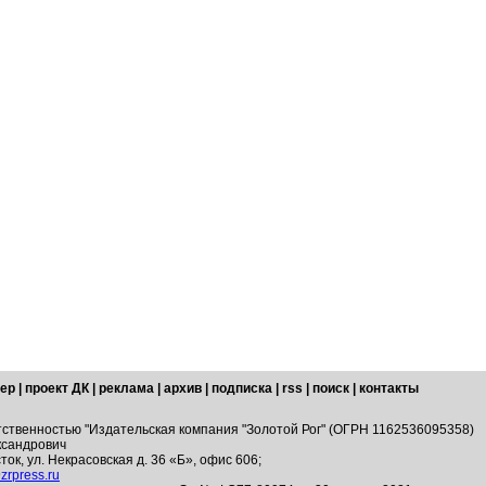
ер
|
проект ДК
|
реклама
|
архив
|
подписка
|
rss
|
поиск
|
контакты
тственностью "Издательская компания "Золотой Рог" (ОГРН 1162536095358)
ксандрович
ток, ул. Некрасовская д. 36 «Б», офис 606;
zrpress.ru