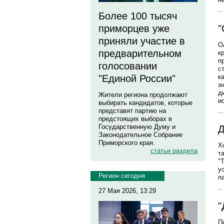
Более 100 тысяч
"
приморцев уже
приняли участие в
О
предварительном
к
п
голосовании
с
к
"Единой России"
з
д
Жители региона продолжают
и
выбирать кандидатов, которые
представят партию на
предстоящих выборах в
Государственную Думу и
Д
Законодательное Собрание
Приморского края.
Х
статьи раздела
т
"
у
Регион сегодня
п
27 Мая 2026, 13:29
"
П