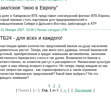
зиатское "окно в Европу"
а днях в Хабаровске ВТБ представил сингапурский филиал ВТБ-Европа,
оторый призван стать партнером для предпринимателей и
ромышленников Сибири и Дальнего Востока, работающих в АТР.
01 Января 2007, 10:00 |
Регион сегодня
|
РФ
ТБ24 - для всех и каждого!
 настоящее время количество предложений банков на душу населения
тремительно растет. Теперь уже мало кого удивишь личной банковской
арточкой, приобретенным в кредит новеньким автомобилем, наличием
обственного банковского счета и так далее. Возможности банков и,
оответственно, их клиентов растут и расширяются. Финансовая культура
ходит в наш обиход всерьез и надолго. Но теперь перед каждым из нас
тоит непростая задача - как сориентироваться в таком огромном
оличестве банковских предложений? Какой банк выбрать? На что
бращать внимание?
1
2
3
[
Первая
]
[
<
]
Стр. 1
из 3
[
>
]
[
Последняя
]