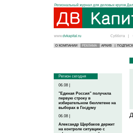
Региональный журнал для деловых кругов Дал
www.
dvkapital.ru
Суббота
|
О КОМПАНИИ
РЕКЛАМА
АРХИВ
|
ПОДПИСК
Регион сегодня
06.08 |
"Единая Россия" получила
первую строку в
избирательном бюллетене на
выборах в Госдуму
Д
06.08 |
Александр Щербаков держит
на контроле ситуацию с