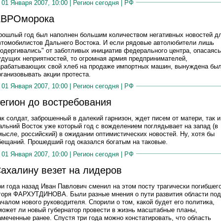
01 Января 2007, 10:00 |
Регион сегодня
|
РФ
ЕВРОморока
рошлый год был наполнен большим количеством негативных новостей д
втомобилистов Дальнего Востока. И если рядовые автолюбители лишь
подергивались" от заботливых инициатив федерального центра, опасаясь
удущих неприятностей, то огромная армия предпринимателей,
арабатывающих свой хлеб на продаже импортных машин, вынуждена бы
рганизовывать акции протеста.
01 Января 2007, 10:00 |
Регион сегодня
|
РФ
егион до востребования
ак солдат, заброшенный в далекий гарнизон, ждет писем от матери, так и
альний Восток уже который год с вожделением поглядывает на запад (в
мысле, российский) в ожидании оптимистических новостей. Ну, хотя бы
бещаний. Прошедший год оказался богатым на таковые.
01 Января 2007, 10:00 |
Регион сегодня
|
РФ
ахалину везет на лидеров
ри года назад Иван Павлович сменил на этом посту трагически погибшег
горя ФАРХУТДИНОВА. Были разные мнения о пути развития области под
ачалом нового руководителя. Спорили о том, какой будет его политика,
может ли новый губернатор провести в жизнь масштабные планы,
амеченные ранее. Спустя три года можно констатировать, что область