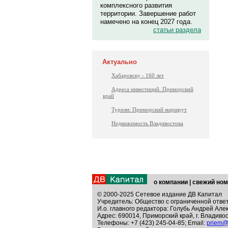
комплексного развития
территории. Завершение работ
намечено на конец 2027 года.
статьи раздела
Актуально
Хабаровску - 160 лет
Адреса инвестиций. Приморский
край
Туризм: Приморский маршрут
Недвижимость Владивостока
о компании
|
свежий ном
© 2000-2025 Сетевое издание ДВ Капитал
Учредитель: Общество с ограниченной отве
И.о. главного редактора: Голубь Андрей Але
Адрес: 690014, Приморский край, г. Владивос
Телефоны: +7 (423) 245-04-85; Email:
priem@