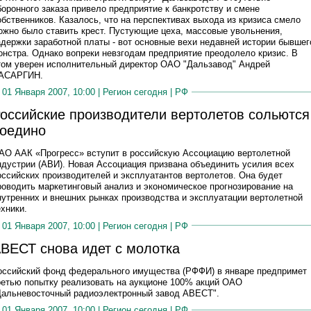
боронного заказа привело предприятие к банкротству и смене
обственников. Казалось, что на перспективах выхода из кризиса смело
ожно было ставить крест. Пустующие цеха, массовые увольнения,
адержки заработной платы - вот основные вехи недавней истории бывшег
онстра. Однако вопреки невзгодам предприятие преодолело кризис. В
том уверен исполнительный директор ОАО "Дальзавод" Андрей
АСАРГИН.
01 Января 2007, 10:00 |
Регион сегодня
|
РФ
оссийские производители вертолетов сольются
оедино
АО ААК «Прогресс» вступит в российскую Ассоциацию вертолетной
ндустрии (АВИ). Новая Ассоциация призвана объединить усилия всех
оссийских производителей и эксплуатантов вертолетов. Она будет
роводить маркетинговый анализ и экономическое прогнозирование на
нутренних и внешних рынках производства и эксплуатации вертолетной
ехники.
01 Января 2007, 10:00 |
Регион сегодня
|
РФ
ВЕСТ снова идет с молотка
оссийский фонд федерального имущества (РФФИ) в январе предпримет
ретью попытку реализовать на аукционе 100% акций ОАО
Дальневосточный радиоэлектронный завод АВЕСТ".
01 Января 2007, 10:00 |
Регион сегодня
|
РФ