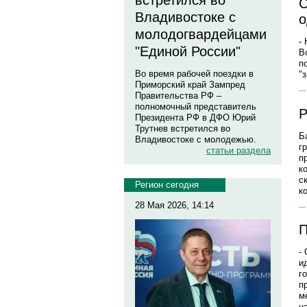
встретился во
С
Владивостоке с
о
молодогвардейцами
-
"Единой России"
В
п
Во время рабочей поездки в
"
Приморский край Зампред
Правительства РФ –
полномочный представитель
Р
Президента РФ в ДФО Юрий
Трутнев встретился во
Б
Владивостоке с молодежью.
г
статьи раздела
п
к
с
Регион сегодня
к
28 Мая 2026, 14:14
П
-
и
г
п
м
н