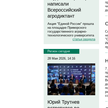
п
написали
ч
Всероссийский
д
агродиктант
С
Акция "Единой России" прошла
на площадке Приморского
государственного аграрно-
С
технологического университета
н
статьи раздела
"
И
п
Регион сегодня
28 Мая 2026, 14:16
Н
7
п
н
В
д
п
р
с
Юрий Трутнев