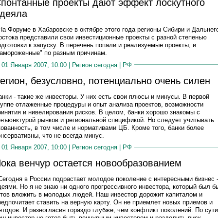
понтанные проекты дают эффект лоскутного
деяла
 На Форуме в Хабаровске в октябре этого года регионы Сибири и Дальнег
остока представили свои инвестиционные проекты с разной степенью
одготовки к запуску. В перечень попали и реализуемые проекты, и
замороженные" по разным причинам.
01 Января 2007, 10:00 |
Регион сегодня
|
РФ
егион, безусловно, потенциально очень силен
анки - такие же инвесторы. У них есть свои плюсы и минусы. В первой
руппе отлаженные процедуры и опыт анализа проектов, возможности
ринятия и нивелирования рисков. В целом, банки хорошо знакомы с
онъюнктурой рынков и региональной спецификой. Но следует учитывать
кованность, в том числе и нормативами ЦБ. Кроме того, банки более
онсервативны, что не всегда минус.
01 Января 2007, 10:00 |
Регион сегодня
|
РФ
ока венчур остается новообразованием
 Сегодня в России подрастает молодое поколение с интересными бизнес 
деями. Но я не знаю ни одного прогрессивного инвестора, который был б
отов вложить в молодых людей. Наш инвестор дорожит капиталом и
редпочитает ставить на верную карту. Он не приемлет новых приемов и
етодов. И разногласия гораздо глубже, чем конфликт поколений. По сути
аш инвестор не готов быть венчурным инвестором и разделить риск.