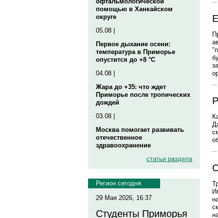
офтальмологической
помощью в Ханкайском
округе
05.08 |
П
а
Первое дыхание осени:
"
температура в Приморье
б
опустится до +8 °C
з
о
04.08 |
Жара до +35: что ждет
Приморье после тропических
Р
дождей
03.08 |
К
Д
Москва помогает развивать
с
отечественное
о
здравоохранение
статьи раздела
С
Регион сегодня
Т
И
29 Мая 2026, 16:37
н
с
Студенты Приморья
н