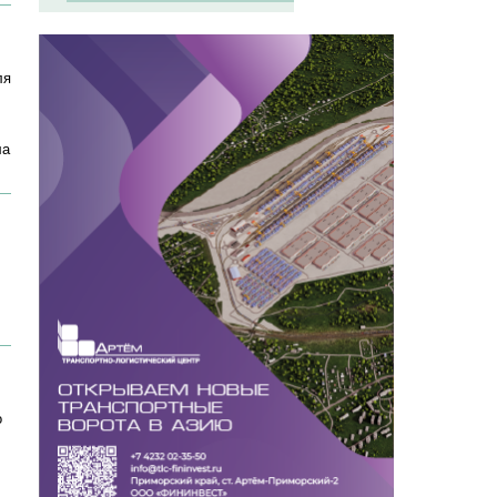
ля
ла
о