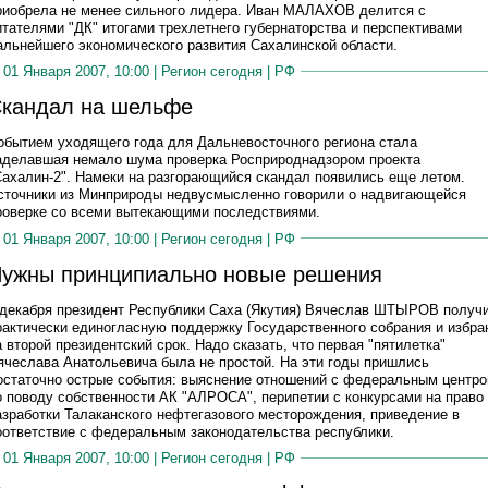
риобрела не менее сильного лидера. Иван МАЛАХОВ делится с
итателями "ДК" итогами трехлетнего губернаторства и перспективами
альнейшего экономического развития Сахалинской области.
01 Января 2007, 10:00 |
Регион сегодня
|
РФ
кандал на шельфе
обытием уходящего года для Дальневосточного региона стала
аделавшая немало шума проверка Росприроднадзором проекта
Сахалин-2". Намеки на разгорающийся скандал появились еще летом.
сточники из Минприроды недвусмысленно говорили о надвигающейся
роверке со всеми вытекающими последствиями.
01 Января 2007, 10:00 |
Регион сегодня
|
РФ
ужны принципиально новые решения
 декабря президент Республики Саха (Якутия) Вячеслав ШТЫРОВ получ
рактически единогласную поддержку Государственного собрания и избра
а второй президентский срок. Надо сказать, что первая "пятилетка"
ячеслава Анатольевича была не простой. На эти годы пришлись
остаточно острые события: выяснение отношений с федеральным центр
о поводу собственности АК "АЛРОСА", перипетии с конкурсами на право
азработки Талаканского нефтегазового месторождения, приведение в
оответствие с федеральным законодательства республики.
01 Января 2007, 10:00 |
Регион сегодня
|
РФ