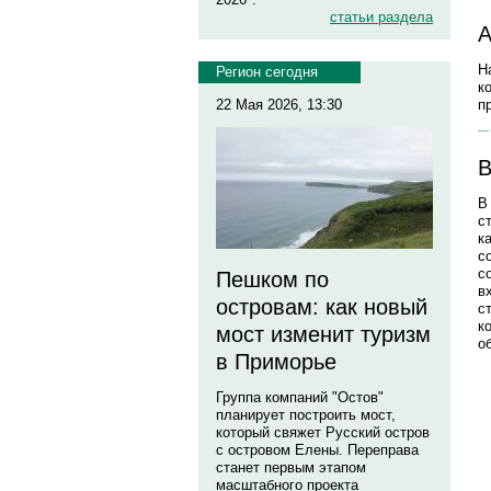
статьи раздела
А
Н
Регион сегодня
к
22 Мая 2026, 13:30
п
В
В
с
к
с
с
Пешком по
в
островам: как новый
с
к
мост изменит туризм
о
в Приморье
Группа компаний "Остов"
планирует построить мост,
который свяжет Русский остров
с островом Елены. Переправа
станет первым этапом
масштабного проекта