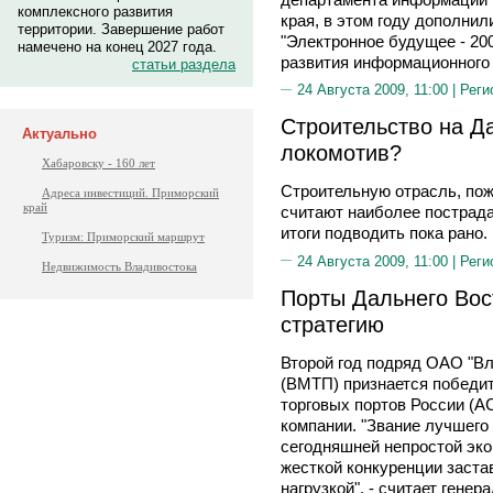
комплексного развития
края, в этом году дополн
территории. Завершение работ
"Электронное будущее - 200
намечено на конец 2027 года.
развития информационного
статьи раздела
24 Августа 2009, 11:00 |
Реги
Строительство на Д
Актуально
локомотив?
Хабаровску - 160 лет
Строительную отрасль, пож
Адреса инвестиций. Приморский
край
считают наиболее пострада
итоги подводить пока рано.
Туризм: Приморский маршрут
24 Августа 2009, 11:00 |
Реги
Недвижимость Владивостока
Порты Дальнего Вос
стратегию
Второй год подряд ОАО "Вл
(ВМТП) признается победи
торговых портов России (А
компании. "Звание лучшего 
сегодняшней непростой эко
жесткой конкуренции заста
нагрузкой", - считает ген