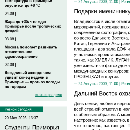
температура в Приморье
24 Августа 2009, 11:00 |
Реги
опустится до +8 °C
Подарки именинник
04.08 |
Владивосток в июле отмети
Жара до +35: что ждет
Приморье после тропических
мероприятий, посвященных
дождей
современной фотографии, с
со всего Дальнего Востока,
03.08 |
Китая, Германии и Австрали
Москва помогает развивать
площадки - два зала ДОФ 
отечественное
участников проекта оказал
здравоохранение
такие, как ХМЕЛИК, ЛУГАН
02.08 |
уже известные фотохудожни
международных конкурсо
Дождливый аккорд: чем
ГРОЗЕЦКАЯ и другие.
удивит конец недели в
Приморье — прогноз погоды
24 Августа 2009, 11:00 |
Реги
по городам
Дальний Восток охв
статьи раздела
День семьи, любви и верно
всей страной отметил в июл
Регион сегодня
особенным образом. А може
29 Мая 2026, 16:37
настроение: как известно, 
что-то вечное, настоящее. 
Студенты Приморья