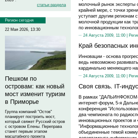
молочный рынок эксперты о
статьи раздела
крайней мере, с точки зрен
уступает другим регионам 
Регион сегодня
молочной продукции как тра
по инновационным техноло
22 Мая 2026, 13:30
24 Августа 2009, 11:00 |
Реги
Край безопасных ин
Инновации - основа прогрес
ведь невозможно развиватьс
кардинально меняющего на
24 Августа 2009, 11:00 |
Реги
Пешком по
Своя связь. IT-инду
островам: как новый
мост изменит туризм
В рамках "ДАЛЬИНФОКОМ-2
в Приморье
интернет-форум, 5-я Дальн
конференция "Использовани
Группа компаний "Остов"
два чемпионата по радиоспо
планирует построить мост,
инновационных проектов и 
который свяжет Русский остров
"Информационные технологи
с островом Елены. Переправа
станет первым этапом
объединенные темой комму
масштабного проекта
департамента информации 