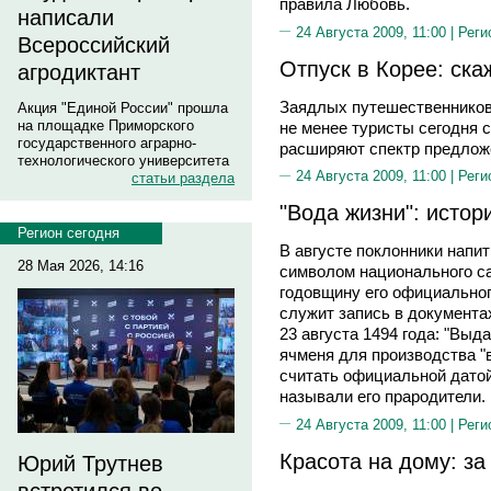
правила Любовь.
написали
24 Августа 2009, 11:00 |
Реги
Всероссийский
Отпуск в Корее: скаж
агродиктант
Заядлых путешественников 
Акция "Единой России" прошла
на площадке Приморского
не менее туристы сегодня 
государственного аграрно-
расширяют спектр предлож
технологического университета
24 Августа 2009, 11:00 |
Реги
статьи раздела
"Вода жизни": истор
Регион сегодня
В августе поклонники напи
28 Мая 2026, 14:16
символом национального с
годовщину его официальног
служит запись в документа
23 августа 1494 года: "Выд
ячменя для производства "в
считать официальной датой 
называли его прародители.
24 Августа 2009, 11:00 |
Реги
Красота на дому: за
Юрий Трутнев