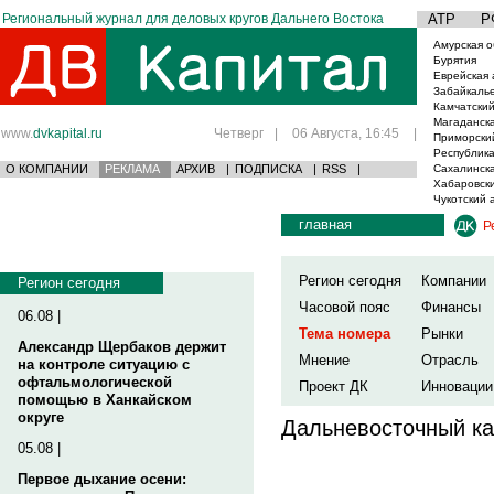
Региональный журнал для деловых кругов Дальнего Востока
АТР
Р
Амурская о
Бурятия
Еврейская 
Забайкаль
Камчатский
Магаданска
www.
dvkapital.ru
Четверг
|
06 Августа, 16:45
|
Приморски
Республика
О КОМПАНИИ
РЕКЛАМА
АРХИВ
|
ПОДПИСКА
|
RSS
|
Сахалинска
Хабаровски
Чукотский 
главная
Р
Регион сегодня
Компании
Регион сегодня
Часовой пояс
Финансы
06.08 |
Тема номера
Рынки
Александр Щербаков держит
Мнение
Отрасль
на контроле ситуацию с
офтальмологической
Проект ДК
Инновации
помощью в Ханкайском
округе
Дальневосточный ка
05.08 |
Первое дыхание осени: