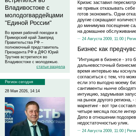
встретился во
Кризис заставил пересмотре
Владивостоке с
не привык отказывать себе н
готов экономить. Одни отка
молодогвардейцами
другие сокращают количест
"Единой России"
до минимума посещение сал
на домашнее обслуживание
Во время рабочей поездки в
Приморский край Зампред
24 Августа 2009, 11:00 |
Реги
Правительства РФ –
полномочный представитель
Бизнес как предчув
Президента РФ в ДФО Юрий
Трутнев встретился во
"Интуиция в бизнесе - это 
Владивостоке с молодежью.
дальневосточный бизнесмен
статьи раздела
время интервью мы коснулис
согласиться с тем, что мож
Регион сегодня
если это выгодно моему биз
сантименты нынче обходятс
28 Мая 2026, 14:14
интуицию, задумывая запус
на рынок другого региона, -
маркетинг - вот три соста
четыре месяца после интер
Дело в отношении подозрев
недостаточностью улик.
24 Августа 2009, 11:00 |
Реги