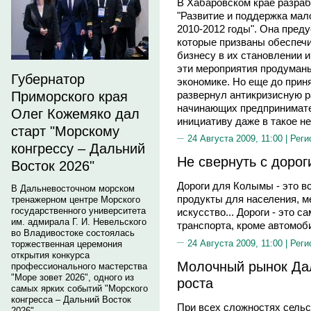
В Хабаровском крае разраб
"Развитие и поддержка мал
2010-2012 годы". Она пред
которые призваны обеспеч
бизнесу в их становлении и
эти мероприятия продуманы
Губернатор
экономике. Но еще до прин
развернул антикризисную 
Приморского края
начинающих предпринимател
Олег Кожемяко дал
инициативу даже в такое н
старт "Морскому
24 Августа 2009, 11:00 |
Реги
конгрессу – Дальний
Не свернуть с дорог
Восток 2026"
Дороги для Колымы - это в
В Дальневосточном морском
продукты для населения, м
тренажерном центре Морского
государственного университета
искусство... Дороги - это с
им. адмирала Г. И. Невельского
транспорта, кроме автомоби
во Владивостоке состоялась
24 Августа 2009, 11:00 |
Реги
торжественная церемония
открытия конкурса
Молочный рынок Дал
профессионального мастерства
"Море зовет 2026", одного из
роста
самых ярких событий "Морского
конгресса – Дальний Восток
При всех сложностях сельс
2026".