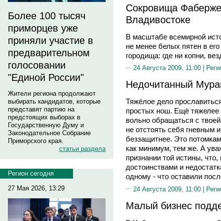
Сокровища Фаберже 
Более 100 тысяч
Владивостоке
приморцев уже
В масштабе всемирной исто
приняли участие в
не менее белых пятен в его 
предварительном
городища: где ни копни, вез
голосовании
24 Августа 2009, 11:00 |
Реги
"Единой России"
Недочитанный Мура
Жители региона продолжают
Тяжёлое дело прославиться
выбирать кандидатов, которые
представят партию на
простых нош. Ещё тяжелее 
предстоящих выборах в
вольно обращаться с твоей 
Государственную Думу и
не отстоять себя гневным 
Законодательное Собрание
беззащитнее. Это потомкам 
Приморского края.
как минимум, тем же. А ува
статьи раздела
признании той истины, что,
достоинствами и недостатк
Регион сегодня
одному - что оставили посл
27 Мая 2026, 13:29
24 Августа 2009, 11:00 |
Реги
Малый бизнес подде