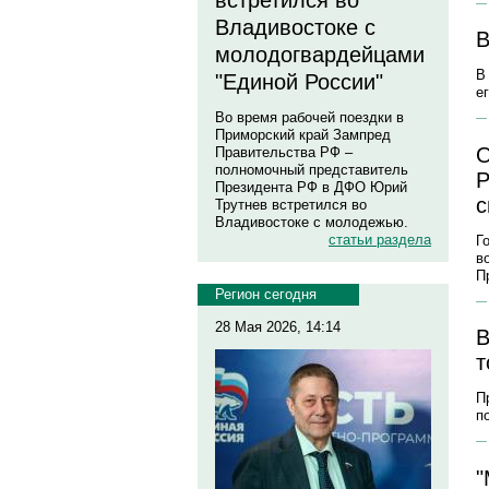
встретился во
Владивостоке с
В
молодогвардейцами
В
"Единой России"
е
Во время рабочей поездки в
Приморский край Зампред
О
Правительства РФ –
полномочный представитель
Р
Президента РФ в ДФО Юрий
с
Трутнев встретился во
Владивостоке с молодежью.
статьи раздела
Г
в
П
Регион сегодня
28 Мая 2026, 14:14
В
т
П
п
"