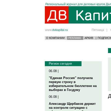
Региональный журнал для деловых кругов Дал
www.
dvkapital.ru
Пятница
|
О КОМПАНИИ
РЕКЛАМА
АРХИВ
|
ПОДПИСК
Регион сегодня
06.08 |
"Единая Россия" получила
первую строку в
избирательном бюллетене на
выборах в Госдуму
Д
06.08 |
Александр Щербаков держит
на контроле ситуацию с