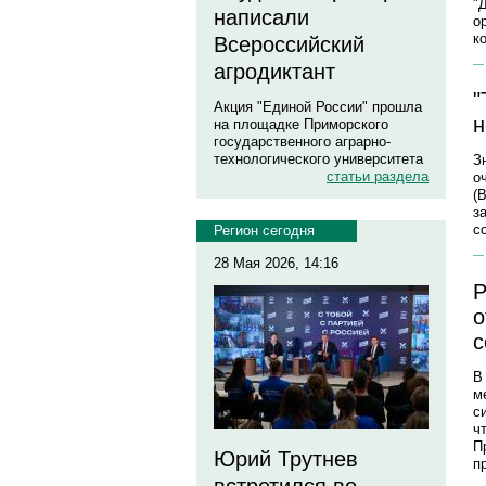
"
написали
о
к
Всероссийский
агродиктант
"
Акция "Единой России" прошла
н
на площадке Приморского
государственного аграрно-
технологического университета
З
статьи раздела
о
(
з
с
Регион сегодня
28 Мая 2026, 14:16
Р
о
с
В
м
с
ч
П
Юрий Трутнев
п