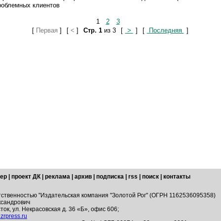
роблемных клиентов
1
2
3
[
Первая
]
[
<
]
Стр. 1
из 3
[
>
]
[
Последняя
]
ер
|
проект ДК
|
реклама
|
архив
|
подписка
|
rss
|
поиск
|
контакты
тственностью "Издательская компания "Золотой Рог" (ОГРН 1162536095358)
ксандрович
ток, ул. Некрасовская д. 36 «Б», офис 606;
zrpress.ru