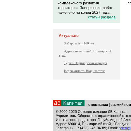
п
комплексного развития
территории. Завершение работ
намечено на конец 2027 года.
статьи раздела
Актуально
Хабаровску - 160 лет
Адреса инвестиций. Приморский
край
Туризм: Приморский маршрут
Недвижимость Владивостока
о компании
|
свежий ном
© 2000-2025 Сетевое издание ДВ Капитал
Учредитель: Общество с ограниченной отве
И.о. главного редактора: Голубь Андрей Але
Адрес: 690014, Приморский край, г. Владивос
Телефоны: +7 (423) 245-04-85; Email:
priem@