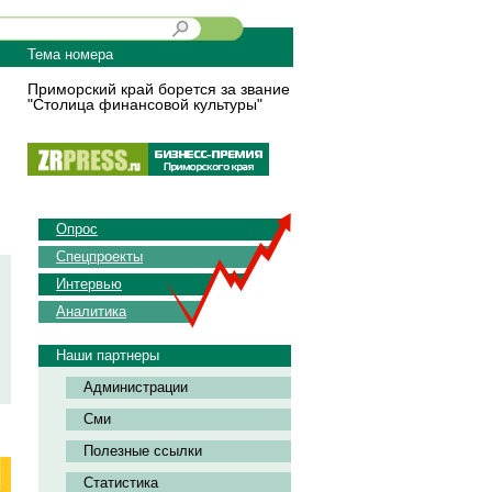
Тема номера
Приморский край борется за звание
"Столица финансовой культуры"
Опрос
Спецпроекты
Интервью
Аналитика
Наши партнеры
Администрации
Сми
Полезные ссылки
Статистика