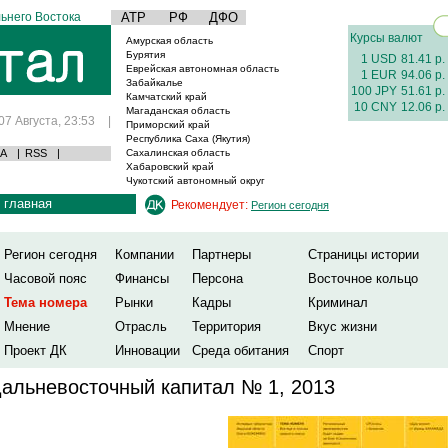
ьнего Востока
АТР
РФ
ДФО
Курсы валют
Амурская область
Бурятия
1 USD
81.41 р.
Еврейская автономная область
1 EUR
94.06 р.
Забайкалье
100 JPY
51.61 р.
Камчатский край
10 CNY
12.06 р.
Магаданская область
07 Августа, 23:53
|
Приморский край
Республика Саха (Якутия)
А
|
RSS
|
Сахалинская область
Хабаровский край
Чукотский автономный округ
главная
Рекомендует:
Регион сегодня
Регион сегодня
Компании
Партнеры
Страницы истории
Часовой пояс
Финансы
Персона
Восточное кольцо
Тема номера
Рынки
Кадры
Криминал
Мнение
Отрасль
Территория
Вкус жизни
Проект ДК
Инновации
Среда обитания
Спорт
альневосточный капитал № 1, 2013