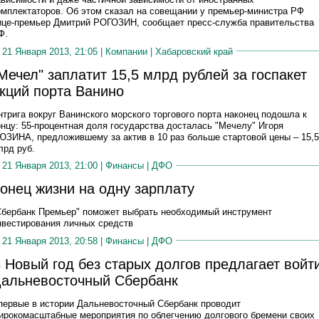
омплектаторов. Об этом сказал на совещании у премьер-министра РФ
ице-премьер Дмитрий РОГОЗИН, сообщает пресс-служба правительства
Ф.
21 Января 2013, 21:05 |
Компании
|
Хабаровский край
Мечел" заплатит 15,5 млрд рублей за госпакет
кций порта Ванино
нтрига вокруг Ванинского морского торгового порта наконец подошла к
онцу: 55-процентная доля государства досталась "Мечелу" Игоря
ЮЗИНА, предложившему за актив в 10 раз больше стартовой цены – 15,5
лрд руб.
21 Января 2013, 21:00 |
Финансы
|
ДФО
онец жизни на одну зарплату
Сбербанк Премьер" поможет выбрать необходимый инструмент
нвестирования личных средств
21 Января 2013, 20:58 |
Финансы
|
ДФО
 Новый год без старых долгов предлагает войт
альневосточный Сбербанк
первые в истории Дальневосточный Сбербанк проводит
ирокомасштабные мероприятия по облегчению долгового бремени своих