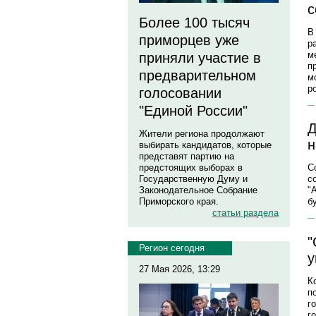
с
Более 100 тысяч
В
приморцев уже
р
м
приняли участие в
п
предварительном
м
р
голосовании
"Единой России"
Д
Жители региона продолжают
н
выбирать кандидатов, которые
представят партию на
предстоящих выборах в
С
Государственную Думу и
с
Законодательное Собрание
"
Приморского края.
б
статьи раздела
"
Регион сегодня
у
27 Мая 2026, 13:29
К
п
г
го