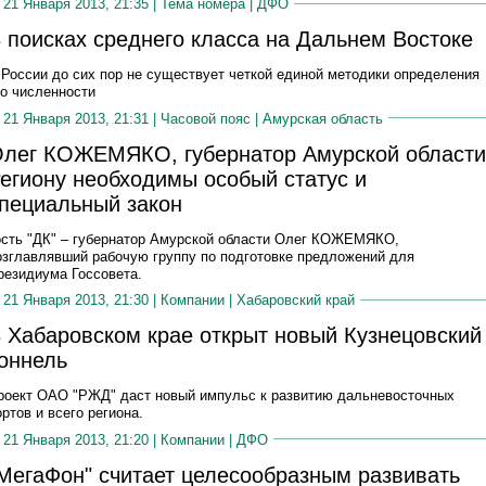
21 Января 2013, 21:35 |
Тема номера
|
ДФО
 поисках среднего класса на Дальнем Востоке
 России до сих пор не существует четкой единой методики определения
го численности
21 Января 2013, 21:31 |
Часовой пояс
|
Амурская область
лег КОЖЕМЯКО, губернатор Амурской области
егиону необходимы особый статус и
пециальный закон
ость "ДК" – губернатор Амурской области Олег КОЖЕМЯКО,
озглавлявший рабочую группу по подготовке предложений для
резидиума Госсовета.
21 Января 2013, 21:30 |
Компании
|
Хабаровский край
 Хабаровском крае открыт новый Кузнецовский
оннель
роект ОАО "РЖД" даст новый импульс к развитию дальневосточных
ортов и всего региона.
21 Января 2013, 21:20 |
Компании
|
ДФО
МегаФон" считает целесообразным развивать