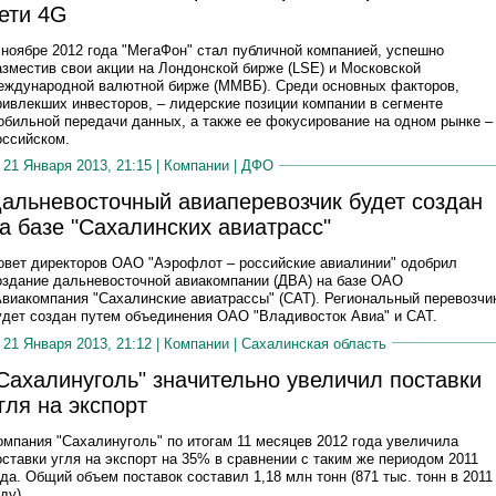
ети 4G
 ноябре 2012 года "МегаФон" стал публичной компанией, успешно
азместив свои акции на Лондонской бирже (LSE) и Московской
еждународной валютной бирже (ММВБ). Среди основных факторов,
ривлекших инвесторов, – лидерские позиции компании в сегменте
обильной передачи данных, а также ее фокусирование на одном рынке –
оссийском.
21 Января 2013, 21:15 |
Компании
|
ДФО
альневосточный авиаперевозчик будет создан
а базе "Сахалинских авиатрасс"
овет директоров ОАО "Аэрофлот – российские авиалинии" одобрил
оздание дальневосточной авиакомпании (ДВА) на базе ОАО
Авиакомпания "Сахалинские авиатрассы" (САТ). Региональный перевозчи
удет создан путем объединения ОАО "Владивосток Авиа" и САТ.
21 Января 2013, 21:12 |
Компании
|
Сахалинская область
Сахалинуголь" значительно увеличил поставки
гля на экспорт
омпания "Сахалинуголь" по итогам 11 месяцев 2012 года увеличила
оставки угля на экспорт на 35% в сравнении с таким же периодом 2011
ода. Общий объем поставок составил 1,18 млн тонн (871 тыс. тонн в 2011
ду).