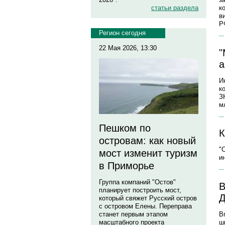
статьи раздела
к
в
Р
Регион сегодня
22 Мая 2026, 13:30
"
а
И
к
З
м
Пешком по
К
островам: как новый
"
мост изменит туризм
и
в Приморье
Группа компаний "Остов"
В
планирует построить мост,
Д
который свяжет Русский остров
с островом Елены. Переправа
В
станет первым этапом
ш
масштабного проекта