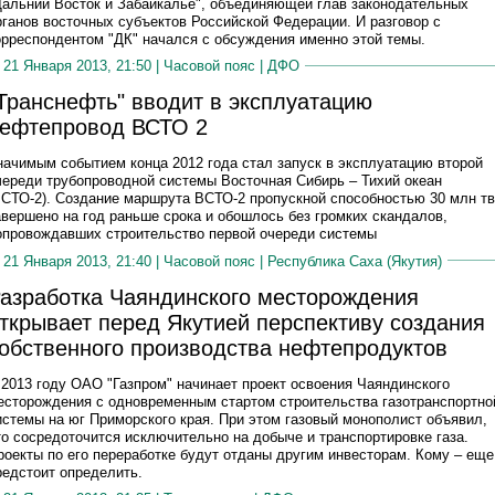
Дальний Восток и Забайкалье", объединяющей глав законодательных
рганов восточных субъектов Российской Федерации. И разговор с
орреспондентом "ДК" начался с обсуждения именно этой темы.
21 Января 2013, 21:50 |
Часовой пояс
|
ДФО
Транснефть" вводит в эксплуатацию
ефтепровод ВСТО 2
начимым событием конца 2012 года стал запуск в эксплуатацию второй
череди трубопроводной системы Восточная Сибирь – Тихий океан
ВСТО‑2). Создание маршрута ВСТО‑2 пропускной способностью 30 млн тв
авершено на год раньше срока и обошлось без громких скандалов,
опровождавших строительство первой очереди системы
21 Января 2013, 21:40 |
Часовой пояс
|
Республика Саха (Якутия)
азработка Чаяндинского месторождения
ткрывает перед Якутией перспективу создания
обственного производства нефтепродуктов
 2013 году ОАО "Газпром" начинает проект освоения Чаяндинского
есторождения с одновременным стартом строительства газотранспортно
истемы на юг Приморского края. При этом газовый монополист объявил,
то сосредоточится исключительно на добыче и транспортировке газа.
роекты по его переработке будут отданы другим инвесторам. Кому – еще
редстоит определить.