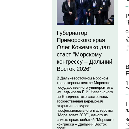
Р
"
Губернатор
О
п
Приморского края
В
п
Олег Кожемяко дал
Ф
старт "Морскому
конгрессу – Дальний
В
Восток 2026"
В Дальневосточном морском
Г
тренажерном центре Морского
к
государственного университета
им. адмирала Г. И. Невельского
во Владивостоке состоялась
торжественная церемония
П
открытия конкурса
з
профессионального мастерства
"Море зовет 2026", одного из
самых ярких событий "Морского
В
конгресса – Дальний Восток
п
2026".
з