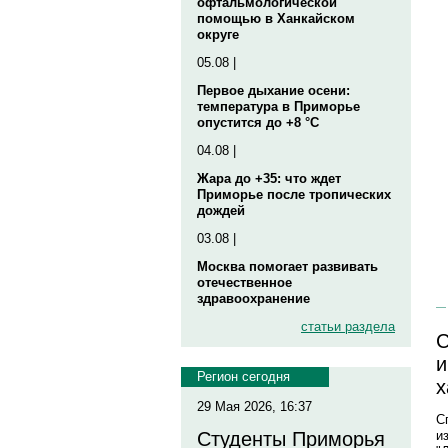
офтальмологической
помощью в Ханкайском
округе
05.08 |
Первое дыхание осени:
температура в Приморье
опустится до +8 °C
04.08 |
Жара до +35: что ждет
Приморье после тропических
дождей
03.08 |
Москва помогает развивать
отечественное
здравоохранение
статьи раздела
С
и
Регион сегодня
х
29 Мая 2026, 16:37
С
и
Студенты Приморья