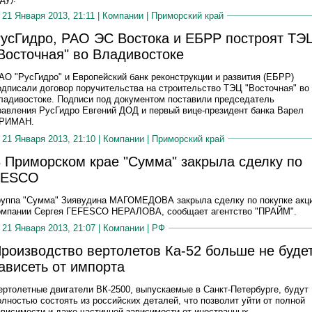
21 Января 2013, 21:11 |
Компании
|
Приморский край
усГидро, РАО ЭС Востока и ЕБРР построят ТЭ
Восточная" во Владивостоке
АО "РусГидро" и Европейский банк реконструкции и развития (ЕБРР)
одписали договор поручительства на строительство ТЭЦ "Восточная" во
ладивостоке. Подписи под документом поставили председатель
равления РусГидро Евгений ДОД и первый вице-президент банка Варел
РИМАН.
21 Января 2013, 21:10 |
Компании
|
Приморский край
 Приморском крае "Сумма" закрыла сделку по
FESCO
руппа "Сумма" Зиявудина МАГОМЕДОВА закрыла сделку по покупке акц
омпании Сергея ГЕFESCO НЕРАЛОВА, сообщает агентство "ПРАЙМ".
21 Января 2013, 21:07 |
Компании
|
РФ
роизводство вертолетов Ка-52 больше не буде
ависеть от импорта
ертолетные двигатели ВК-2500, выпускаемые в Санкт-Петербурге, будут
олностью состоять из российских деталей, что позволит уйти от полной
ависимости и даже частичной зависимости от иностранных