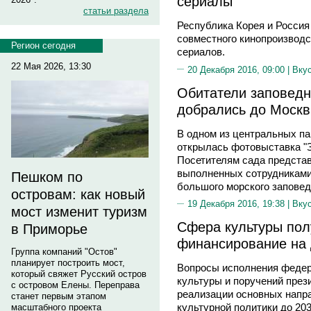
сериалы
статьи раздела
Республика Корея и Росси
совместного кинопроизводс
Регион сегодня
сериалов.
22 Мая 2026, 13:30
20 Декабря 2016, 09:00 |
Вку
Обитатели заповедн
добрались до Моск
В одном из центральных па
открылась фотовыставка "З
Посетителям сада представ
выполненных сотрудниками 
Пешком по
большого морского заповед
островам: как новый
19 Декабря 2016, 19:38 |
Вку
мост изменит туризм
Сфера культуры пол
в Приморье
финансирование на
Группа компаний "Остов"
планирует построить мост,
Вопросы исполнения федер
который свяжет Русский остров
культуры и поручений през
с островом Елены. Переправа
реализации основных напра
станет первым этапом
культурной политики до 20
масштабного проекта