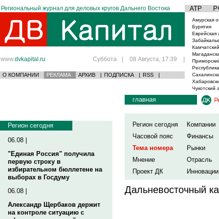
Региональный журнал для деловых кругов Дальнего Востока
АТР
Р
Амурская о
Бурятия
Еврейская 
Забайкаль
Камчатский
Магаданска
www.
dvkapital.ru
Суббота
|
08 Августа, 17:39
|
Приморски
Республика
О КОМПАНИИ
РЕКЛАМА
АРХИВ
|
ПОДПИСКА
|
RSS
|
Сахалинска
Хабаровски
Чукотский 
главная
Р
Регион сегодня
Компании
Регион сегодня
Часовой пояс
Финансы
06.08 |
Тема номера
Рынки
"Единая Россия" получила
Мнение
Отрасль
первую строку в
избирательном бюллетене на
Проект ДК
Инновации
выборах в Госдуму
Дальневосточный ка
06.08 |
Александр Щербаков держит
на контроле ситуацию с