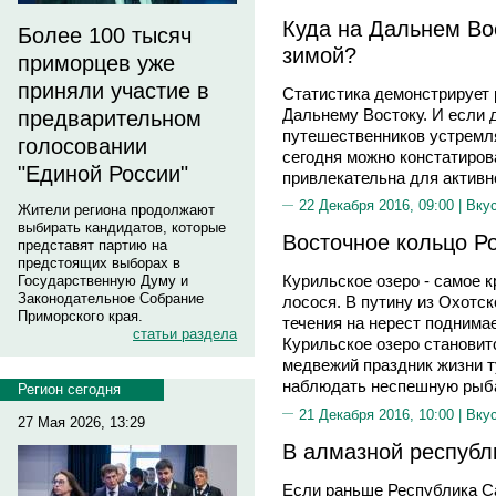
Куда на Дальнем Во
Более 100 тысяч
зимой?
приморцев уже
приняли участие в
Статистика демонстрирует 
Дальнему Востоку. И если 
предварительном
путешественников устремлял
голосовании
сегодня можно констатиров
"Единой России"
привлекательна для активно
22 Декабря 2016, 09:00 |
Вку
Жители региона продолжают
выбирать кандидатов, которые
Восточное кольцо Р
представят партию на
предстоящих выборах в
Курильское озеро - самое 
Государственную Думу и
Законодательное Собрание
лосося. В путину из Охотск
Приморского края.
течения на нерест поднимае
статьи раздела
Курильское озеро становит
медвежий праздник жизни т
наблюдать неспешную рыб
Регион сегодня
21 Декабря 2016, 10:00 |
Вку
27 Мая 2026, 13:29
В алмазной республ
Если раньше Республика С