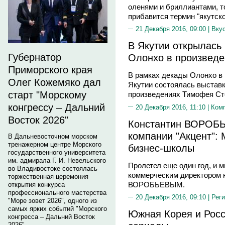
оленями и бриллиантами, то
прибавится термин "якутско
21 Декабря 2016, 09:00 |
Вку
В Якутии открылась 
Губернатор
Олонхо в произведе
Приморского края
В рамках декады Олонхо в
Олег Кожемяко дал
Якутии состоялась выставк
старт "Морскому
произведениях Тимофея Ст
конгрессу – Дальний
20 Декабря 2016, 11:10 |
Ком
Восток 2026"
Константин ВОРОБЬ
компании "Акцент":
В Дальневосточном морском
тренажерном центре Морского
бизнес-школы
государственного университета
им. адмирала Г. И. Невельского
Пролетел еще один год, и м
во Владивостоке состоялась
коммерческим директором 
торжественная церемония
ВОРОБЬЕВЫМ.
открытия конкурса
профессионального мастерства
20 Декабря 2016, 09:10 |
Реги
"Море зовет 2026", одного из
самых ярких событий "Морского
Южная Корея и Росс
конгресса – Дальний Восток
2026".