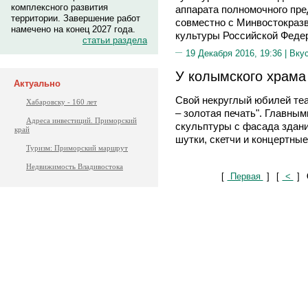
комплексного развития
аппарата полномочного пр
территории. Завершение работ
совместно с Минвостокраз
намечено на конец 2027 года.
культуры Российской Федер
статьи раздела
19 Декабря 2016, 19:36 |
Вку
У колымского храм
Актуально
Свой некруглый юбилей теа
Хабаровску - 160 лет
– золотая печать". Главны
Адреса инвестиций. Приморский
скульптуры с фасада здани
край
шутки, скетчи и концертные
Туризм: Приморский маршрут
Недвижимость Владивостока
[
Первая
]
[
<
]