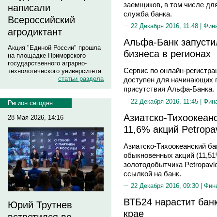
заемщиков, в том числе дл
написали
служба банка.
Всероссийский
22 Декабря 2016, 11:48 |
Фин
агродиктант
Альфа-Банк запусти
Акция "Единой России" прошла
бизнеса в регионах
на площадке Приморского
государственного аграрно-
Сервис по онлайн-регистраци
технологического университета
статьи раздела
доступен для начинающих 
присутствия Альфа-Банка.
22 Декабря 2016, 11:45 |
Фин
Регион сегодня
Азиатско-Тихоокеан
28 Мая 2026, 14:16
11,6% акций Petropa
Азиатско-Тихоокеанский ба
обыкновенных акций (11,51
золотодобытчика Petropavl
ссылкой на банк.
22 Декабря 2016, 09:30 |
Фин
ВТБ24 нарастит бан
Юрий Трутнев
крае