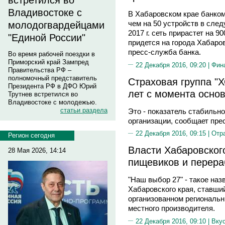
встретился во
Владивостоке с
В Хабаровском крае банком
чем на 50 устройств в след
молодогвардейцами
2017 г. сеть прирастет на 
"Единой России"
придется на города Хабаро
пресс-служба банка.
Во время рабочей поездки в
Приморский край Зампред
22 Декабря 2016, 09:20 |
Фин
Правительства РФ –
полномочный представитель
Страховая группа "
Президента РФ в ДФО Юрий
лет с момента осно
Трутнев встретился во
Владивостоке с молодежью.
статьи раздела
Это - показатель стабильн
организации, сообщает пре
22 Декабря 2016, 09:15 |
Отр
Регион сегодня
Власти Хабаровског
28 Мая 2026, 14:14
пищевиков и перера
"Наш выбор 27" - такое на
Хабаровского края, ставши
организованном региональн
местного производителя.
22 Декабря 2016, 09:10 |
Вку