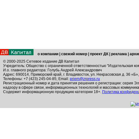
о компании
|
свежий номер
|
проект ДК
|
реклама
|
архи
© 2000-2025 Сетевое издание ДВ Капитал
Учредитель: Общество с ограниченной ответственностью "Издательская ко
И.о. главного редактора: Голубь Андрей Александрович
Адрес: 690014, Приморский край, г. Владивосток, ул. Некрасовская д. 36 «Б»
Телефоны: +7 (423) 245-04-85; Email:
priem@zrpress.ru
Регистрационный номер и дата принятия решения о регистрации: серия Эл
надзору в сфере связи, информационных технологий и массовых коммуник
Содержит информационную продукцию категории 18+.
Политика конфиден