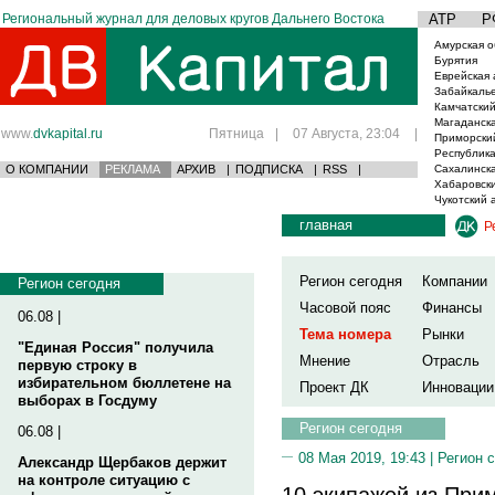
Региональный журнал для деловых кругов Дальнего Востока
АТР
Р
Амурская о
Бурятия
Еврейская 
Забайкаль
Камчатский
Магаданска
www.
dvkapital.ru
Пятница
|
07 Августа, 23:04
|
Приморски
Республика
О КОМПАНИИ
РЕКЛАМА
АРХИВ
|
ПОДПИСКА
|
RSS
|
Сахалинска
Хабаровски
Чукотский 
главная
Р
Регион сегодня
Компании
Регион сегодня
Часовой пояс
Финансы
06.08 |
Тема номера
Рынки
"Единая Россия" получила
Мнение
Отрасль
первую строку в
избирательном бюллетене на
Проект ДК
Инновации
выборах в Госдуму
Регион сегодня
06.08 |
08 Мая 2019, 19:43 |
Регион 
Александр Щербаков держит
на контроле ситуацию с
10 экипажей из При