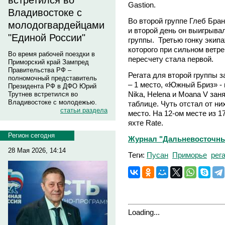
встретился во
Gastion.
Владивостоке с
Во второй группе Глеб Бран
молодогвардейцами
и второй день он выигрыва
"Единой России"
группы. Третью гонку экипа
которого при сильном ветре 
Во время рабочей поездки в
пересчету стала первой.
Приморский край Зампред
Правительства РФ –
Регата для второй группы 
полномочный представитель
– 1 место, «Южный Бриз» - 
Президента РФ в ДФО Юрий
Nika, Helena и Moana V зан
Трутнев встретился во
Владивостоке с молодежью.
таблице. Чуть отстал от ни
статьи раздела
место. На 12-ом месте из 1
яхте Rate.
Регион сегодня
Журнал "Дальневосточны
28 Мая 2026, 14:14
Теги:
Пусан
Приморье
рег
Loading...