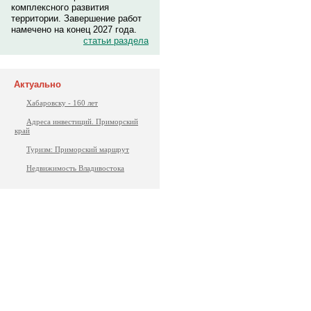
комплексного развития
территории. Завершение работ
намечено на конец 2027 года.
статьи раздела
Актуально
Хабаровску - 160 лет
Адреса инвестиций. Приморский
край
Туризм: Приморский маршрут
Недвижимость Владивостока