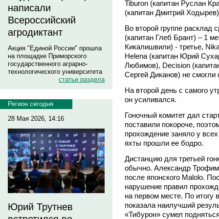
Tiburon (капитан Руслан Кр
написали
(капитан Дмитрий Ходырев)
Всероссийский
Во второй группе расклад с
агродиктант
(капитан Глеб Брант) – 1 
Кикалишвили) - третье, Nik
Акция "Единой России" прошла
Helena (капитан Юрий Суха
на площадке Приморского
государственного аграрно-
Любимов), Decision (капита
технологического университета
Сергей Диканов) не смогли
статьи раздела
На второй день с самого ут
он усиливался.
Регион сегодня
Гоночный комитет дал стар
28 Мая 2026, 14:16
поставили покороче, поэто
прохождение заняло у всех
яхты прошли ее бодро.
Дистанцию для третьей гон
обычно. Александр Трофиме
после японского Malolo. П
нарушение правил прохожде
на первом месте. По итогу в
показала наилучший резуль
Юрий Трутнев
«Тибурон» сумел подняться 