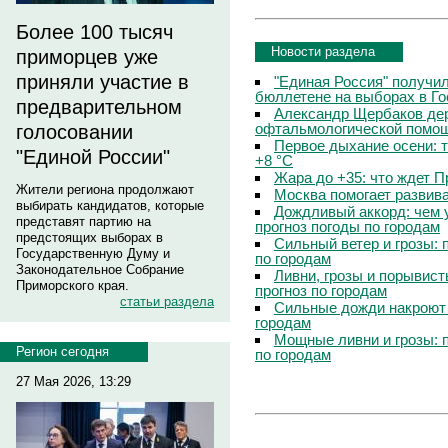
Более 100 тысяч
Новости раздела
приморцев уже
приняли участие в
"Единая Россия" получи
бюллетене на выборах в Г
предварительном
Александр Щербаков дер
офтальмологической помощ
голосовании
Первое дыхание осени: 
"Единой России"
+8 °C
Жара до +35: что ждет 
Жители региона продолжают
Москва помогает развив
выбирать кандидатов, которые
Дождливый аккорд: чем 
представят партию на
прогноз погоды по городам
предстоящих выборах в
Сильный ветер и грозы: 
Государственную Думу и
по городам
Законодательное Собрание
Ливни, грозы и порывист
Приморского края.
прогноз по городам
статьи раздела
Сильные дожди накроют 
городам
Мощные ливни и грозы: 
Регион сегодня
по городам
27 Мая 2026, 13:29