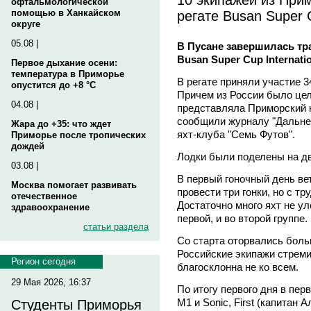
офтальмологической
регате Busan Super C
помощью в Ханкайском
округе
05.08 |
В Пусане завершилась тр
Busan Super Cup Internatio
Первое дыхание осени:
температура в Приморье
В регате приняли участие 3
опустится до +8 °C
Причем из России было цел
04.08 |
представляла Приморский к
сообщили журналу "Дальнев
Жара до +35: что ждет
яхт-клуба "Семь Футов".
Приморье после тропических
дождей
Лодки были поделены на дв
03.08 |
В первый гоночный день в
Москва помогает развивать
провести три гонки, но с т
отечественное
Достаточно много яхт не ул
здравоохранение
первой, и во второй группе.
статьи раздела
Со старта оторвались боль
Российские экипажи стреми
Регион сегодня
благосклонна не ко всем.
29 Мая 2026, 16:37
По итогу первого дня в пер
M1 и Sonic, First (капитан
Студенты Приморья