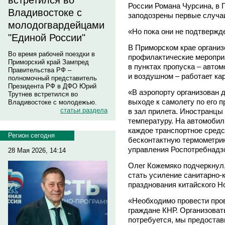
встретился во
России Романа Чурсина, в 
Владивостоке с
заподозрены первые случаи
молодогвардейцами
«Но пока они не подтвержде
"Единой России"
В Приморском крае органи
Во время рабочей поездки в
профилактические меропри
Приморский край Зампред
в пунктах пропуска – авто
Правительства РФ –
и воздушном – работает ка
полномочный представитель
Президента РФ в ДФО Юрий
«В аэропорту организован 
Трутнев встретился во
выходе к самолету по его 
Владивостоке с молодежью.
статьи раздела
в зал прилета. Иностранцы
температуру. На автомобил
каждое транспортное средс
Регион сегодня
бесконтактную термометрию
управления Роспотребнадзо
28 Мая 2026, 14:14
Олег Кожемяко подчеркнул,
стать усиление санитарно-
празднования китайского Но
«Необходимо провести пров
граждане КНР. Организоват
потребуется, мы предостав