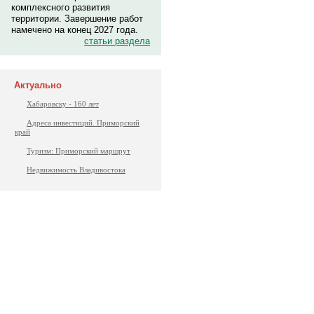
комплексного развития
территории. Завершение работ
намечено на конец 2027 года.
статьи раздела
Актуально
Хабаровску - 160 лет
Адреса инвестиций. Приморский
край
Туризм: Приморский маршрут
Недвижимость Владивостока