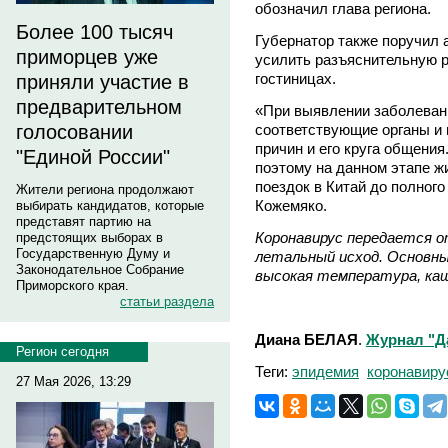
обозначил глава региона.
Более 100 тысяч
Губернатор также поручил 
приморцев уже
усилить разъяснительную р
гостиницах.
приняли участие в
предварительном
«При выявлении заболеван
соответствующие органы и 
голосовании
причин и его круга общения
"Единой России"
поэтому на данном этапе ж
поездок в Китай до полного
Жители региона продолжают
Кожемяко.
выбирать кандидатов, которые
представят партию на
Коронавирус передается от
предстоящих выборах в
Государственную Думу и
летальный исход. Основн
Законодательное Собрание
высокая температура, каш
Приморского края.
статьи раздела
Диана БЕЛАЯ
.
Журнал "Д
Регион сегодня
Теги:
эпидемия
коронавиру
27 Мая 2026, 13:29