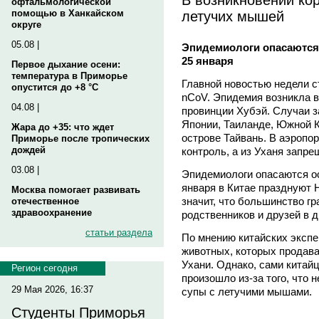
офтальмологической
летучих мышей
помощью в Ханкайском
округе
05.08 |
Эпидемиологи опасаются
25 января
Первое дыхание осени:
температура в Приморье
Главной новостью недели с
опустится до +8 °C
nCoV. Эпидемия возникла в
04.08 |
провинции Хубэй. Случаи 
Японии, Таиланде, Южной К
Жара до +35: что ждет
острове Тайвань. В аэропо
Приморье после тропических
дождей
контроль, а из Уханя запр
03.08 |
Эпидемиологи опасаются о
января в Китае празднуют 
Москва помогает развивать
значит, что большинство гр
отечественное
здравоохранение
родственников и друзей в д
статьи раздела
По мнению китайских экспе
животных, которых продава
Ухани. Однако, сами китай
Регион сегодня
произошло из-за того, что 
29 Мая 2026, 16:37
супы с летучими мышами.
Студенты Приморья