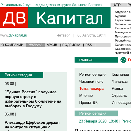
Региональный журнал для деловых кругов Дальнего Востока
АТР
Р
Амурская о
Бурятия
Еврейская 
Забайкаль
Камчатский
Магаданска
www.
dvkapital.ru
Четверг
|
06 Августа, 19:44
|
Приморски
Республика
О КОМПАНИИ
РЕКЛАМА
АРХИВ
|
ПОДПИСКА
|
RSS
|
Сахалинска
Хабаровски
Чукотский 
главная
Р
Регион сегодня
Компании
Регион сегодня
Часовой пояс
Финансы
06.08 |
Тема номера
Рынки
"Единая Россия" получила
Мнение
Отрасль
первую строку в
избирательном бюллетене на
Проект ДК
Инновации
выборах в Госдуму
Регион сегодня
06.08 |
23 Января 2020, 18:48 |
Реги
Александр Щербаков держит
на контроле ситуацию с
В возникновении ко