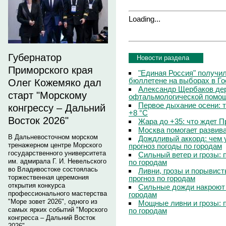
Loading...
Губернатор
Новости раздела
Приморского края
"Единая Россия" получи
бюллетене на выборах в Г
Олег Кожемяко дал
Александр Щербаков дер
старт "Морскому
офтальмологической помощ
Первое дыхание осени: 
конгрессу – Дальний
+8 °C
Восток 2026"
Жара до +35: что ждет 
Москва помогает развив
В Дальневосточном морском
Дождливый аккорд: чем 
тренажерном центре Морского
прогноз погоды по городам
государственного университета
Сильный ветер и грозы: 
им. адмирала Г. И. Невельского
по городам
во Владивостоке состоялась
Ливни, грозы и порывист
торжественная церемония
прогноз по городам
открытия конкурса
Сильные дожди накроют 
профессионального мастерства
городам
"Море зовет 2026", одного из
Мощные ливни и грозы: 
самых ярких событий "Морского
по городам
конгресса – Дальний Восток
2026".