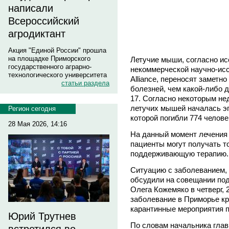
написали
Всероссийский
агродиктант
Акция "Единой России" прошла
на площадке Приморского
Летучие мыши, согласно и
государственного аграрно-
некоммерческой научно-исс
технологического университета
Alliance, переносят заметн
статьи раздела
болезней, чем какой-либо 
17. Согласно некоторым не
летучих мышей началась эп
Регион сегодня
которой погибли 774 человек
28 Мая 2026, 14:16
На данный момент лечения 
пациенты могут получать т
поддерживающую терапию.
Ситуацию с заболеванием,
обсудили на совещании по
Олега Кожемяко в четверг, 
заболевание в Приморье кр
карантинные мероприятия п
Юрий Трутнев
По словам начальника глав