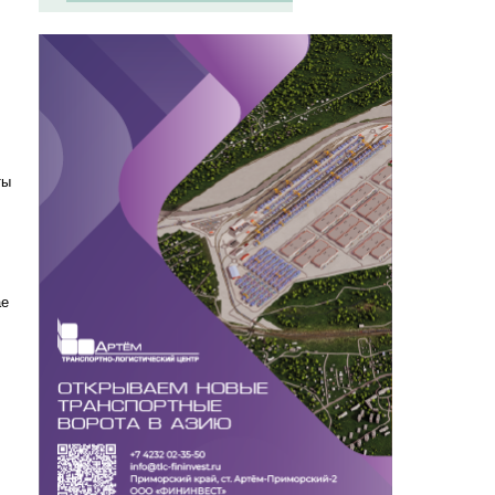
ты
ае