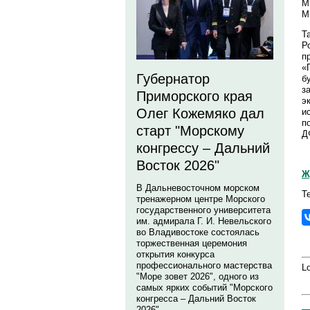
М
М
Т
Р
п
«
Губернатор
б
з
Приморского края
э
Олег Кожемяко дал
и
п
старт "Морскому
Д
конгрессу – Дальний
Восток 2026"
Ж
В Дальневосточном морском
Те
тренажерном центре Морского
государственного университета
им. адмирала Г. И. Невельского
во Владивостоке состоялась
торжественная церемония
открытия конкурса
профессионального мастерства
Lo
"Море зовет 2026", одного из
самых ярких событий "Морского
конгресса – Дальний Восток
2026".