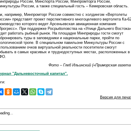
инприроды России, Минспорта России, Минпромторга России,
инкультуры России, а также специальный гость – Кемеровская область.
ак, например, Минпромторг России совместно с холдингом «Вертолеты
оссии» представят проект перспективного многоцелевого вертолета Ка-62
роизводство которого ведет Арсеньевская авиационная компания
Прогресс». При поддержке Росрыболовства на «Улице Дальнего Востока
удет работать рыбный рынок. На площадке Минприроды гости смогут
абронировать туры в заповедники и национальные парки, пройти по
кологической тропе. В специальном павильоне Минкультуры России с
спользованием очков виртуальной реальности посетители смогут
обывать в самых красивых и труднодоступных местах, расположенных в
ФО.
Фото – Глеб Ильинский (
«
Приморская газета
урнал "Дальневосточный капитал".
ги:
Версия для печа
ading...