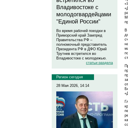
встретился во
«
Владивостоке с
«
р
молодогвардейцами
М
"Единой России"
п
В
Во время рабочей поездки в
д
Приморский край Зампред
с
Правительства РФ –
н
полномочный представитель
м
Президента РФ в ДФО Юрий
п
Трутнев встретился во
с
Владивостоке с молодежью.
статьи раздела
П
п
п
Регион сегодня
з
о
28 Мая 2026, 14:14
Б
«
Г
к
п
р
к
с