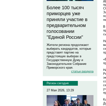
д
п
Более 100 тысяч
С
З
приморцев уже
п
приняли участие в
п
предварительном
В
п
голосовании
с
"Единой России"
Н
м
Жители региона продолжают
с
выбирать кандидатов, которые
п
представят партию на
предстоящих выборах в
«
Государственную Думу и
п
Законодательное Собрание
Приморского края.
Н
статьи раздела
Р
э
с
Регион сегодня
с
у
27 Мая 2026, 13:29
п
К
Д