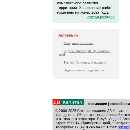
комплексного развития
территории. Завершение работ
намечено на конец 2027 года.
статьи раздела
Актуально
Хабаровску - 160 лет
Адреса инвестиций. Приморский
край
Туризм: Приморский маршрут
Недвижимость Владивостока
о компании
|
свежий ном
© 2000-2025 Сетевое издание ДВ Капитал
Учредитель: Общество с ограниченной отве
И.о. главного редактора: Голубь Андрей Але
Адрес: 690014, Приморский край, г. Владивос
Телефоны: +7 (423) 245-04-85; Email:
priem@