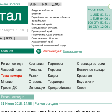
ьнего Востока
АТР
РФ
ДФО
Курсы валют
Амурская область
Бурятия
1 USD
81.41 р.
Еврейская автономная область
1 EUR
94.06 р.
Забайкалье
100 JPY
51.61 р.
Камчатский край
10 CNY
12.06 р.
Магаданская область
07 Августа, 13:19
|
Приморский край
Республика Саха (Якутия)
А
|
RSS
|
Сахалинская область
Хабаровский край
Чукотский автономный округ
главная
Рекомендует:
Регион сегодня
Регион сегодня
Компании
Партнеры
Страницы истории
Часовой пояс
Финансы
Персона
Восточное кольцо
Тема номера
Рынки
Кадры
Криминал
Мнение
Отрасль
Территория
Вкус жизни
Проект ДК
Инновации
Среда обитания
Спорт
Регион сегодня
31 Июля 2018, 14:58 |
Регион сегодня
риморье строит эко-бар, пляжный домик и