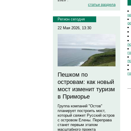
статьи раздела
н
Регион сегодня
о
22 Мая 2026, 13:30
п
г
п
г
Пешком по
островам: как новый
мост изменит туризм
в Приморье
Группа компаний "Остов"
планирует построить мост,
который свяжет Русский остров
с островом Елены. Переправа
станет первым этапом
масштабного проекта