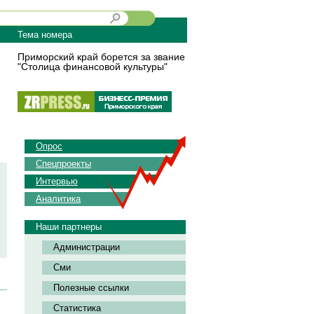
Тема номера
Приморский край борется за звание
"Столица финансовой культуры"
Опрос
Спецпроекты
Интервью
Аналитика
Наши партнеры
Администрации
Сми
Полезные ссылки
Статистика