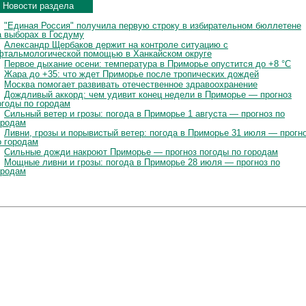
Новости раздела
"Единая Россия" получила первую строку в избирательном бюллетене
а выборах в Госдуму
Александр Щербаков держит на контроле ситуацию с
фтальмологической помощью в Ханкайском округе
Первое дыхание осени: температура в Приморье опустится до +8 °C
Жара до +35: что ждет Приморье после тропических дождей
Москва помогает развивать отечественное здравоохранение
Дождливый аккорд: чем удивит конец недели в Приморье — прогноз
огоды по городам
Сильный ветер и грозы: погода в Приморье 1 августа — прогноз по
ородам
Ливни, грозы и порывистый ветер: погода в Приморье 31 июля — прогн
о городам
Сильные дожди накроют Приморье — прогноз погоды по городам
Мощные ливни и грозы: погода в Приморье 28 июля — прогноз по
ородам