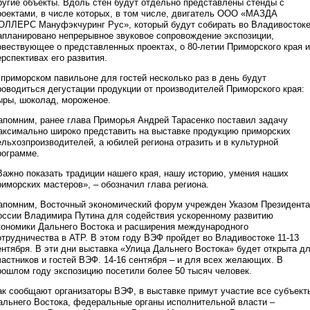
ругие объекты. Вдоль стен будут отдельно представлены стенды с
роектами, в числе которых, в том числе, двигатель ООО «МАЗДА
ОЛЛЕРС Мануфэкчуринг Рус», который будут собирать во Владивостоке
апланировано непрерывное звуковое сопровождение экспозиции,
овествующее о представленных проектах, о 80-летии Приморского края и
ерспективах его развития.
 приморском павильоне для гостей несколько раз в день будут
роводиться дегустации продукции от производителей Приморского края:
ыры, шоколад, мороженое.
апомним, ранее глава Приморья Андрей Тарасенко поставил задачу
аксимально широко представить на выставке продукцию приморских
ельхозпроизводителей, а юбилей региона отразить и в культурной
рограмме.
Важно показать традиции нашего края, нашу историю, умения наших
риморских мастеров», – обозначил глава региона.
апомним, Восточный экономический форум учрежден Указом Президента
оссии Владимира Путина для содействия ускоренному развитию
кономики Дальнего Востока и расширения международного
отрудничества в АТР. В этом году ВЭФ пройдет во Владивостоке 11-13
ентября. В эти дни выставка «Улица Дальнего Востока» будет открыта д
частников и гостей ВЭФ. 14-16 сентября – и для всех желающих. В
рошлом году экспозицию посетили более 50 тысяч человек.
ак сообщают организаторы ВЭФ, в выставке примут участие все субъект
альнего Востока, федеральные органы исполнительной власти –