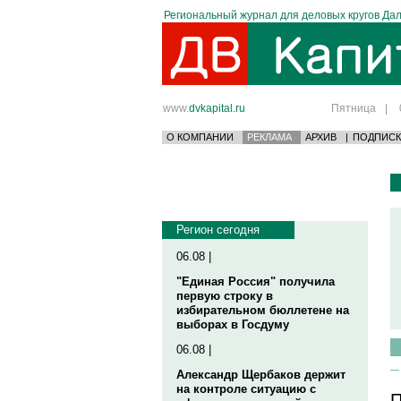
Региональный журнал для деловых кругов Дал
www.
dvkapital.ru
Пятница
|
О КОМПАНИИ
РЕКЛАМА
АРХИВ
|
ПОДПИСК
Регион сегодня
06.08 |
"Единая Россия" получила
первую строку в
избирательном бюллетене на
выборах в Госдуму
06.08 |
Александр Щербаков держит
на контроле ситуацию с
П