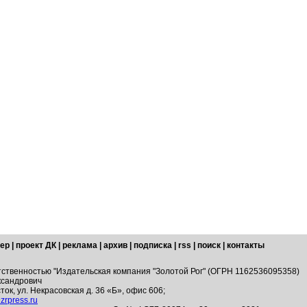
ер
|
проект ДК
|
реклама
|
архив
|
подписка
|
rss
|
поиск
|
контакты
тственностью "Издательская компания "Золотой Рог" (ОГРН 1162536095358)
ксандрович
ток, ул. Некрасовская д. 36 «Б», офис 606;
zrpress.ru