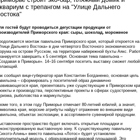
квариум с трепангом на "Улице Дальнего
остока"
ля гостей будут проводиться дегустации продукции от
роизводителей Приморского края: сыры, шоколад, мороженое
родолжается монтаж павильона Приморского края, который откроется на
Улице Дальнего Востока» в дни четвертого Восточного экономического
орума на острове Русском, на территории набережной бухты Аякс. Рабо
ланируется завершить к 5 сентября. Основная тема павильона –
Создавая в Приморье». 14–16 сентября посетить выставку сможет любой
елающий.
ак сообщил вице-губернатор края Константин Богданенко, основная цель
авильона – сформировать у посетителей образ динамично
азвивающегося края, презентовать уже существующие в Приморском кр
роекты и производства, перспективные проекты в сферах судостроения,
уризма, рыболовства и марикультуры.
роме того, в этом году Приморье отмечает 80-летний юбилей, а значит,
имволика края, морские атрибуты найдут отражение во внешнем виде
авильона, объектах экспозиции, в ассортименте сувенирной продукции.
ыставочное пространство будет включать открытые площадки и
еконструированную выставочную зону. К существующему павильону
Сихотэ-Алинь» вместо павильона «Лотос» будет установлен
ополнительный модуль с оборудованной видовой площадкой. Это