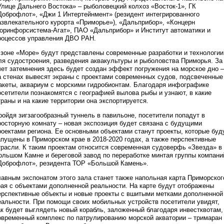
Улице Дальнего Востока» – рыболовецкий колхоз «Восток-1», ГК
Доброфлот», «Джи 1 Интертейнмент» (резидент интегрированного
азвлекательного курорта «Приморье»), «Дальприбор», «Концерн
оринфорсистема-Агат», ПАО «Дальприбор» и Институт автоматики и
роцессов управления ДВО РАН.
 зоне «Море» будут представлены современные разработки и технологии
ля судостроения, разведения аквакультуры и рыболовства Приморья. За
чет затемнения здесь будет создан эффект погружения на морское дно –
а стенах вывесят экраны с проектами современных судов, подсвеченные
акеты, аквариум с морскими гидробионтам. Благодаря инфографике
осетители познакомятся с географией вылова рыбы и узнают, в какие
траны и на какие территории она экспортируется.
ройдя зигзагообразный туннель в павильоне, посетители попадут в
росторную комнату – новая экспозиция будет связана с будущими
роектами региона. Ее основными объектами станут проекты, которые буд
апущены в Приморском крае в 2018-2020 годах, а также перспективные
трасли. К таким проектам относится современная судоверфь «Звезда» в
ольшом Камне и береговой завод по переработке минтая группы компани
Доброфлот», резидента ТОР «Большой Камень».
лавным экспонатом этого зала станет также напольная карта Приморског
рая с объектами дополненной реальности. На карте будут отображены
ерспективные объекты и новые проекты с вшитыми метками дополненной
еальности. При помощи своих мобильных устройств посетители увидят,
ак будет выглядеть новый корабль, заложенный благодаря инвестквотам,
овременный комплекс по патрулированию морской акватории – тримаран