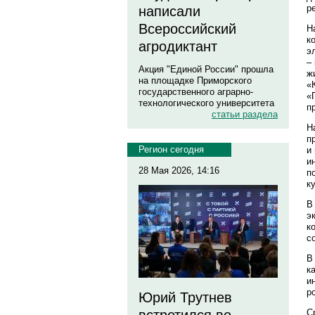
р
написали
Всероссийский
Н
к
агродиктант
э
–
Акция "Единой России" прошла
ж
на площадке Приморского
«
государственного аграрно-
«
технологического университета
п
статьи раздела
Н
п
Регион сегодня
и
и
28 Мая 2026, 14:16
п
к
В
э
к
с
В
к
и
р
Юрий Трутнев
С