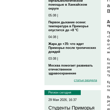
офтальмологической
а
помощью в Ханкайском
округе
В
05.08 |
Д
Первое дыхание осени:
п
температура в Приморье
опустится до +8 °C
П
«
04.08 |
ф
Жара до +35: что ждет
п
Приморье после тропических
«
дождей
ж
03.08 |
К
п
Москва помогает развивать
р
отечественное
п
здравоохранение
т
статьи раздела
К
с
п
Регион сегодня
В
29 Мая 2026, 16:37
р
«
Студенты Приморья
д