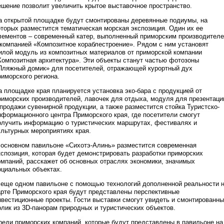
ешение позволит увеличить крытое выставочное пространство.
а открытой площадке будут смонтированы деревянные подиумы, на
оторых разместится тематическая морская экспозиция. Один их ее
лементов – современный катер, выполненный приморским производител
 компанией «Композитное кораблестроение». Рядом с ним установят
илой модуль из композитных материалов от приморской компании
Композитная архитектура». Эти объекты станут частью фотозоны
Пляжный домик» для посетителей, отражающей курортный дух
риморского региона.
а площадке края планируется установка эко-бара с продукцией от
риморских производителей, лавочек для отдыха, модуля для презентаци
 продажи сувенирной продукции, а также разместится стойка Туристско-
нформационного центра Приморского края, где посетители смогут
олучить информацию о туристических маршрутах, фестивалях и
ультурных мероприятиях края.
 основном павильоне «Сихотэ-Алинь» разместится современная
кспозиция, которая будет демонстрировать разработки приморских
омпаний, расскажет об основных отраслях экономики, значимых
оциальных объектах.
 еще одном павильоне с помощью технологий дополненной реальности 
арте Приморского края будут представлены перспективные
нвестиционные проекты. Гости выставки смогут увидеть и смонтированн
олик из 3D-панорам природных и туристических объектов.
реди приморских компаний, которые будут представлены в павильоне на