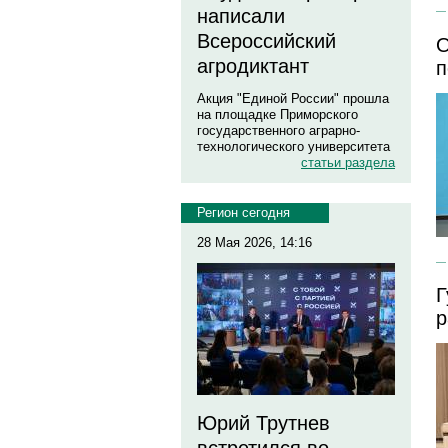
написали
Всероссийский
О
агродиктант
п
Акция "Единой России" прошла
на площадке Приморского
государственного аграрно-
технологического университета
статьи раздела
Регион сегодня
28 Мая 2026, 14:16
Г
р
Юрий Трутнев