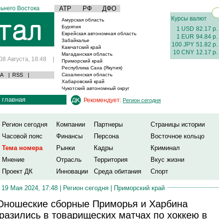
ьнего Востока
АТР
РФ
ДФО
Курсы валют
Амурская область
Бурятия
1 USD
82.17 р.
Еврейская автономная область
1 EUR
94.84 р.
Забайкалье
100 JPY
51.82 р.
Камчатский край
10 CNY
12.17 р.
Магаданская область
08 Августа, 18:48
|
Приморский край
Республика Саха (Якутия)
А
|
RSS
|
Сахалинская область
Хабаровский край
Чукотский автономный округ
главная
Рекомендует:
Регион сегодня
Регион сегодня
Компании
Партнеры
Страницы истории
Часовой пояс
Финансы
Персона
Восточное кольцо
Тема номера
Рынки
Кадры
Криминал
Мнение
Отрасль
Территория
Вкус жизни
Проект ДК
Инновации
Среда обитания
Спорт
19 Мая 2024, 17:48 |
Регион сегодня
|
Приморский край
ношеские сборные Приморья и Харбина
разились в товарищеских матчах по хоккею в