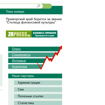
Тема номера
Приморский край борется за звание
"Столица финансовой культуры"
Опрос
Спецпроекты
Интервью
Аналитика
Наши партнеры
Администрации
Сми
Полезные ссылки
Статистика