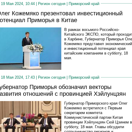
19 Мая 2024, 10:44 |
Регион сегодня
|
Приморский край
лег Кожемяко презентовал инвестиционный
отенциал Приморья в Китае
В рамках восьмого Российско-
Китайского ЭКСПО, который проходи
в Харбине, Губернатор Приморья Оле
Кожемяко представил экономический
и инвестиционный потенциал края
китайским компаниям в субботу, 18
мая.
18 Мая 2024, 17:43 |
Регион сегодня
|
Приморский край
убернатор Приморья обозначил векторы
азвития отношений с провинцией Хэйлунцзян
Губернатор Приморского края Олег
Кожемяко встретился с Первым
секретарем комитета
Коммунистической партии Китая
провинции Хэйлунцзян Сюй Цзинем в
субботу, 18 мая. Главы обсудили
сотрудничество регионов и