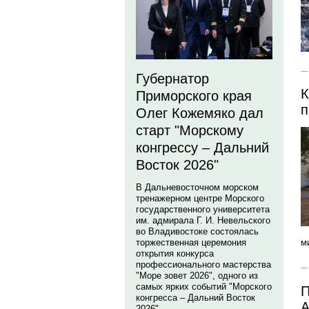
Губернатор
К
Приморского края
п
Олег Кожемяко дал
старт "Морскому
конгрессу – Дальний
Восток 2026"
В Дальневосточном морском
тренажерном центре Морского
государственного университета
им. адмирала Г. И. Невельского
во Владивостоке состоялась
торжественная церемония
м
открытия конкурса
профессионального мастерства
"Море зовет 2026", одного из
самых ярких событий "Морского
П
конгресса – Дальний Восток
А
2026".