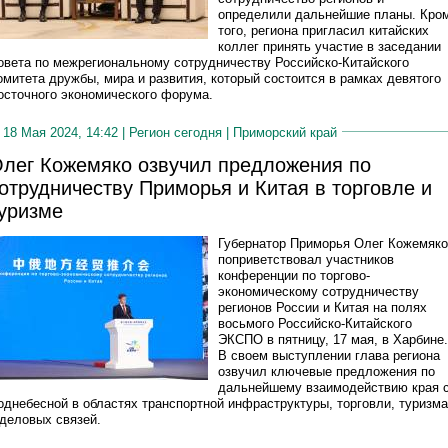
определили дальнейшие планы. Кро
того, региона пригласил китайских
коллег принять участие в заседании
овета по межрегиональному сотрудничеству Российско-Китайского
омитета дружбы, мира и развития, который состоится в рамках девятого
осточного экономического форума.
18 Мая 2024, 14:42 |
Регион сегодня
|
Приморский край
лег Кожемяко озвучил предложения по
отрудничеству Приморья и Китая в торговле и
уризме
Губернатор Приморья Олег Кожемяко
поприветствовал участников
конференции по торгово-
экономическому сотрудничеству
регионов России и Китая на полях
восьмого Российско-Китайского
ЭКСПО в пятницу, 17 мая, в Харбине.
В своем выступлении глава региона
озвучил ключевые предложения по
дальнейшему взаимодействию края 
однебесной в областях транспортной инфраструктуры, торговли, туризма
 деловых связей.