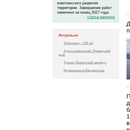
комплексного развития
территории. Завершение работ
намечено на конец 2027 года.
статьи раздела
Д
п
Актуально
Хабаровску - 160 лет
Адреса инвестиций. Приморский
край
Туризм: Приморский маршрут
Недвижимость Владивостока
П
д
б
1
в
р