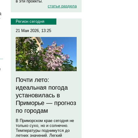
в эти проекты.
статьи раздела
й
т
Регион сегодня
21 Мая 2026, 13:25
е
Почти лето:
идеальная погода
установилась в
Приморье — прогноз
по городам
В Приморском крае сегодня не
только сухо, но и солнечно.
Температуры поднимутся до
летних значений. Легкий