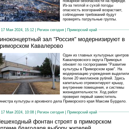
пожарной безопасности на природе.
Из-за теплой и сухой погоды
опасность возгораний возрастает,
соблюдение требований будут
проверять патрульные группы.
17 Мая 2024, 15:12 |
Регион сегодня
|
Приморский край
иноконцертный зал "Россия" модернизируют в
риморском Кавалерово
Один из главных культурных центров
Кавалеровского округа Приморья
обновят по госпрограмме "Развитие
культуры в Приморском крае". На
модернизацию учреждения выделил
более 20 миллионов рублей. Здесь
капитально отремонтируют крышу,
внутренние помещения, и системы
жизнедеятельности. Ход работ
проверил первый заместитель
инистра культуры и архивного дела Приморского края Максим Бурдело.
17 Мая 2024, 10:08 |
Регион сегодня
|
Приморский край
ешеходный фонтан строят в приморском
ртеме благодаря выбору жителей