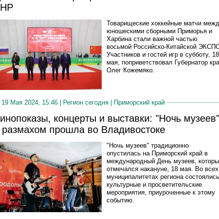
КНР
Товарищеские хоккейные матчи меж
юношескими сборными Приморья и
Харбина стали важной частью
восьмой Российско-Китайской ЭКСП
Участников и гостей игр в субботу, 18
мая, поприветствовал Губернатор кр
Олег Кожемяко.
19 Мая 2024, 15:46 |
Регион сегодня
|
Приморский край
инопоказы, концерты и выставки: "Ночь музеев
 размахом прошла во Владивостоке
"Ночь музеев" традиционно
опустилась на Приморский край в
международный День музеев, котор
отмечался накануне, 18 мая. Во всех
муниципалитетах региона состоялис
культурные и просветительские
мероприятия, приуроченные к этому
событию.