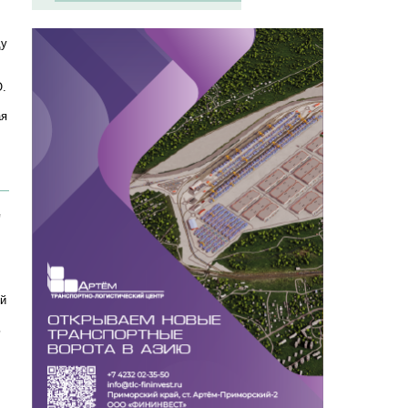
ду
О.
ая
"
ый
ь