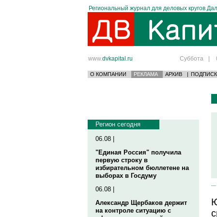
Региональный журнал для деловых кругов Дал
www.
dvkapital.ru
Суббота
|
О КОМПАНИИ
РЕКЛАМА
АРХИВ
|
ПОДПИСК
Регион сегодня
06.08 |
"Единая Россия" получила
первую строку в
избирательном бюллетене на
выборах в Госдуму
06.08 |
Ю
Александр Щербаков держит
на контроле ситуацию с
с