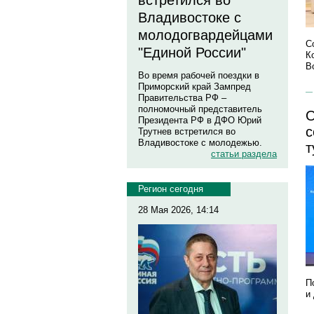
встретился во
Владивостоке с
молодогвардейцами
С
"Единой России"
К
В
Во время рабочей поездки в
Приморский край Зампред
Правительства РФ –
полномочный представитель
О
Президента РФ в ДФО Юрий
с
Трутнев встретился во
Владивостоке с молодежью.
т
статьи раздела
Регион сегодня
28 Мая 2026, 14:14
П
и