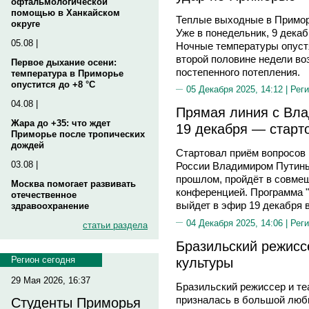
офтальмологической
помощью в Ханкайском
Теплые выходные в Примор
округе
Уже в понедельник, 9 декаб
05.08 |
Ночные температуры опустя
второй половине недели в
Первое дыхание осени:
постепенного потепления.
температура в Приморье
опустится до +8 °C
05 Декабря 2025, 14:12 |
Реги
04.08 |
Прямая линия с Вл
Жара до +35: что ждет
19 декабря — старт
Приморье после тропических
дождей
Стартовал приём вопросов
03.08 |
России Владимиром Путиным.
прошлом, пройдёт в совме
Москва помогает развивать
конференцией. Программа 
отечественное
выйдет в эфир 19 декабря в
здравоохранение
04 Декабря 2025, 14:06 |
Реги
статьи раздела
Бразильский режиссе
культуры
Регион сегодня
29 Мая 2026, 16:37
Бразильский режиссер и те
призналась в большой любв
Студенты Приморья