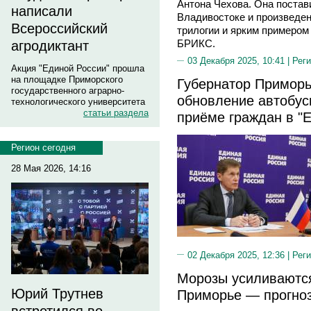
Антона Чехова. Она постави
написали
Владивостоке и произведен
Всероссийский
трилогии и ярким примером
БРИКС.
агродиктант
03 Декабря 2025, 10:41 |
Реги
Акция "Единой России" прошла
на площадке Приморского
Губернатор Приморь
государственного аграрно-
обновление автобус
технологического университета
статьи раздела
приёме граждан в "
Регион сегодня
28 Мая 2026, 14:16
02 Декабря 2025, 12:36 |
Реги
Морозы усиливаются
Юрий Трутнев
Приморье — прогноз