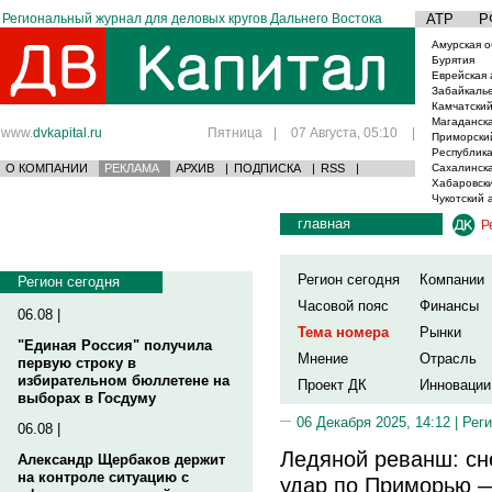
Региональный журнал для деловых кругов Дальнего Востока
АТР
Р
Амурская о
Бурятия
Еврейская 
Забайкаль
Камчатский
Магаданска
www.
dvkapital.ru
Пятница
|
07 Августа, 05:10
|
Приморски
Республика
О КОМПАНИИ
РЕКЛАМА
АРХИВ
|
ПОДПИСКА
|
RSS
|
Сахалинска
Хабаровски
Чукотский 
главная
Р
Регион сегодня
Компании
Регион сегодня
Часовой пояс
Финансы
06.08 |
Тема номера
Рынки
"Единая Россия" получила
Мнение
Отрасль
первую строку в
избирательном бюллетене на
Проект ДК
Инновации
выборах в Госдуму
06 Декабря 2025, 14:12 |
Реги
06.08 |
Ледяной реванш: сн
Александр Щербаков держит
на контроле ситуацию с
удар по Приморью —