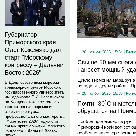
Губернатор
Приморского края
Олег Кожемяко дал
26 Ноября 2025, 15:34 |
Реги
старт "Морскому
Свыше 50 мм снега с
конгрессу – Дальний
нанесет мощный уд
Восток 2026"
Циклон изменил маршрут в 
В Дальневосточном морском
попадают другие районы П
тренажерном центре Морского
государственного университета
25 Ноября 2025, 15:35 |
Реги
им. адмирала Г. И. Невельского
во Владивостоке состоялась
Почти -30˚С и метел
торжественная церемония
обрушатся на Прим
открытия конкурса
профессионального мастерства
Ноябрь продемонстрирует п
"Море зовет 2026", одного из
самых ярких событий "Морского
Приморский край вот-вот о
конгресса – Дальний Восток
особенно на севере региона
2026".