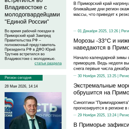
встретился во
В Приморский край нагряну
Владивостоке с
ближайшие дни регион окаж
молодогвардейцами
массы, что приведет к рез
"Единой России"
Во время рабочей поездки в
01 Декабря 2025, 13:26 |
Реги
Приморский край Зампред
Морозы -33°C и ниже
Правительства РФ –
полномочный представитель
наведаются в Примо
Президента РФ в ДФО Юрий
Трутнев встретился во
Начало календарной зимы 
Владивостоке с молодежью.
приморцев. Ведь неделя вы
статьи раздела
снега первые числа декабр
30 Ноября 2025, 13:25 |
Реги
Регион сегодня
Экстремальные моро
28 Мая 2026, 14:14
обрушится на Примо
Синоптики "Примгидромета"
прогнозируется в регионе в
29 Ноября 2025, 13:24 |
Реги
В Приморье зафикси