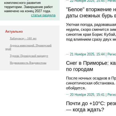
22 Ноября 2025, 15:45 |
Реги
комплексного развития
территории. Завершение работ
"Белое" вторжение н
намечено на конец 2027 года.
даты снежных бурь 
статьи раздела
Уютная погода, радовавшая
недели, скоро сменится зи
Актуально
синоптик края Борис Кубай
Хабаровску - 160 лет
под влиянием сразу двух 
Адреса инвестиций. Приморский
край
21 Ноября 2025, 15:44 |
Реги
Туризм: Приморский маршрут
Снег в Приморье: ка
Недвижимость Владивостока
по городам
После ночных осадков в Пр
синоптическая обстановка. 
обойдется.
20 Ноября 2025, 15:41 |
Реги
Почти до +10°C: ре
— когда ждать?