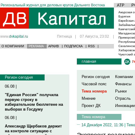
Региональный журнал для деловых кругов Дальнего Востока
АТР
Р
Амурская о
Бурятия
Еврейская 
Забайкаль
Камчатский
Магаданска
www.
dvkapital.ru
Пятница
|
07 Августа, 23:02
|
Приморски
Республика
О КОМПАНИИ
РЕКЛАМА
АРХИВ
|
ПОДПИСКА
|
RSS
|
Сахалинска
Хабаровски
Чукотский 
главная
Р
Регион сегодня
Компании
Регион сегодня
Часовой пояс
Финансы
06.08 |
Тема номера
Рынки
"Единая Россия" получила
Мнение
Отрасль
первую строку в
избирательном бюллетене на
Проект ДК
Инновации
выборах в Госдуму
Тема номера
06.08 |
14 Декабря 2022, 11:36 |
Тем
Александр Щербаков держит
на контроле ситуацию с
Экопроект реализов