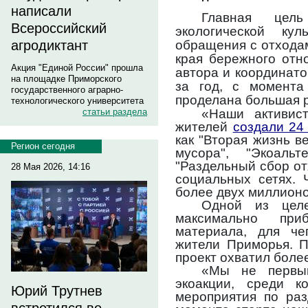
написали
Главная цел
Всероссийский
экологической ку
обращения с отхода
агродиктант
края бережного отн
Акция "Единой России" прошла
автора и координат
на площадке Приморского
за год, с момента
государственного аграрно-
проделана большая 
технологического университета
«Наши активис
статьи раздела
жителей
создали 24
как "Вторая жизнь в
Регион сегодня
мусора", "Экоаль
"Раздельный сбор от
28 Мая 2026, 14:16
социальных сетях. 
более двух миллионо
Одной из цел
максимально при
материала, для че
жители Приморья. П
проект охватил боле
«Мы не первы
экоакции, среди к
Юрий Трутнев
мероприятия по раз