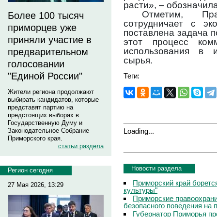
расти», – обозначил
Отметим, Пр
Более 100 тысяч
сотрудничает с эк
приморцев уже
поставлена задача п
приняли участие в
этот процесс ком
использования в и
предварительном
сырья.
голосовании
"Единой России"
Теги:
Жители региона продолжают
выбирать кандидатов, которые
представят партию на
предстоящих выборах в
Государственную Думу и
Loading...
Законодательное Собрание
Приморского края.
статьи раздела
Новости раздела
Регион сегодня
Приморский край боретс
27 Мая 2026, 13:29
культуры"
Приморские правоохрани
безопасного поведения на
Губернатор Приморья пр