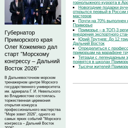
горнолыжного курорта в Ар
Новогодние подарки руч
открылся первый в России 
мастеров
Почти на 70% выполнен 
Приморье
Приморье – в ТОП-3 рег
Губернатор
внедрения экспортного ста
Юрий Трутнев: До 12 три
Приморского края
Дальний Восток
Олег Кожемяко дал
Определиться с профес
приморцам на марафоне тр
старт "Морскому
Тетради с легендарным 
конгрессу – Дальний
появятся в школах Примор
Тысячи жителей Приморь
Восток 2026"
В Дальневосточном морском
тренажерном центре Морского
государственного университета
им. адмирала Г. И. Невельского
во Владивостоке состоялась
торжественная церемония
открытия конкурса
профессионального мастерства
"Море зовет 2026", одного из
самых ярких событий "Морского
конгресса – Дальний Восток
2026".