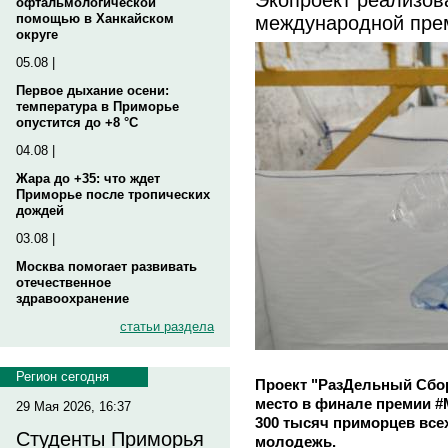
офтальмологической
международной пр
помощью в Ханкайском
округе
05.08 |
Первое дыхание осени:
температура в Приморье
опустится до +8 °C
04.08 |
Жара до +35: что ждет
Приморье после тропических
дождей
03.08 |
Москва помогает развивать
отечественное
здравоохранение
статьи раздела
Регион сегодня
Проект "РазДельный Сбор
место в финале премии #
29 Мая 2026, 16:37
300 тысяч приморцев всех
Студенты Приморья
молодежь.