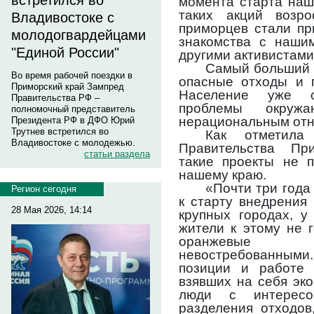
встретился во
момента старта наш
таких акций возр
Владивостоке с
приморцев стали пр
молодогвардейцами
знакомства с наши
"Единой России"
другими активистами
Самый больший 
Во время рабочей поездки в
опасные отходы и п
Приморский край Зампред
Население уже о
Правительства РФ –
проблемы окруж
полномочный представитель
нерациональным отн
Президента РФ в ДФО Юрий
Трутнев встретился во
Как отметила 
Владивостоке с молодежью.
Правительства Пр
статьи раздела
такие проекты не 
нашему краю.
«Почти три года 
Регион сегодня
к старту внедрения
28 Мая 2026, 14:14
крупных городах, у
жители к этому не г
оранжевые к
невостребованными.
позиции и работе а
взявших на себя эк
люди с интересо
разделения отходов