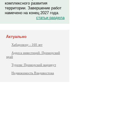
комплексного развития
территории. Завершение работ
намечено на конец 2027 года.
статьи раздела
Актуально
Хабаровску - 160 лет
Адреса инвестиций. Приморский
край
Туризм: Приморский маршрут
Недвижимость Владивостока