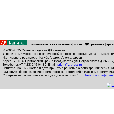
о компании
|
свежий номер
|
проект ДК
|
реклама
|
архи
© 2000-2025 Сетевое издание ДВ Капитал
Учредитель: Общество с ограниченной ответственностью "Издательская ко
И.о. главного редактора: Голубь Андрей Александрович
Адрес: 690014, Приморский край, г. Владивосток, ул. Некрасовская д. 36 «Б»
Телефоны: +7 (423) 245-04-85; Email:
priem@zrpress.ru
Регистрационный номер и дата принятия решения о регистрации: серия Эл
надзору в сфере связи, информационных технологий и массовых коммуник
Содержит информационную продукцию категории 18+.
Политика конфиден