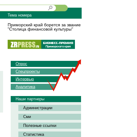
Тема номера
Приморский край борется за звание
"Столица финансовой культуры"
Опрос
Спецпроекты
Интервью
Аналитика
Наши партнеры
Администрации
Сми
Полезные ссылки
Статистика