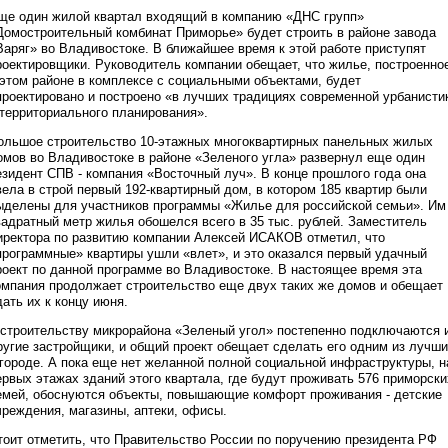
ще один жилой квартал входящий в компанию «ДНС групп»
Домостроительный комбинат Приморье» будет строить в районе завода
Варяг» во Владивостоке. В ближайшее время к этой работе приступят
роектировщики. Руководитель компании обещает, что жилье, построенно
 этом районе в комплексе с социальными объектами, будет
проектировано и построено «в лучших традициях современной урбанисти
 территориального планирования».
ольшое строительство 10-этажных многоквартирных панельных жилых
омов во Владивостоке в районе «Зеленого угла» развернул еще один
езидент СПВ - компания «Восточный луч». В конце прошлого года она
вела в строй первый 192-квартирный дом, в котором 185 квартир были
ыделены для участников программы «Жилье для российской семьи». Им
вадратный метр жилья обошелся всего в 35 тыс. рублей. Заместитель
иректора по развитию компании Алексей ИСАКОВ отметил, что
программные» квартиры ушли «влет», и это оказался первый удачный
роект по данной программе во Владивостоке. В настоящее время эта
омпания продолжает строительство еще двух таких же домов и обещает
дать их к концу июня.
 строительству микрорайона «Зеленый угол» постепенно подключаются 
ругие застройщики, и общий проект обещает сделать его одним из лучш
 городе. А пока еще нет желанной полной социальной инфраструктуры, н
ервых этажах зданий этого квартала, где будут проживать 576 приморски
емей, обоснуются объекты, повышающие комфорт проживания - детские
чреждения, магазины, аптеки, офисы.
тоит отметить, что Правительство России по поручению президента РФ