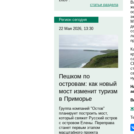
В
статьи раздела
ж
о
э
Регион сегодня
М
д
22 Мая 2026, 13:30
с
л
п
К
к
с
С
с
с
Пешком по
н
островам: как новый
Н
мост изменит туризм
а
в Приморье
В
Группа компаний "Остов"
Ж
планирует построить мост,
Т
который свяжет Русский остров
с островом Елены. Переправа
станет первым этапом
масштабного проекта