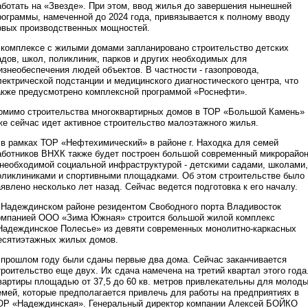
аботать на «Звезде». При этом, ввод жилья до завершения нынешней
рограммы, намеченной до 2024 года, привязывается к полному вводу
овых производственных мощностей.
 комплексе с жилыми домами запланировано строительство детских
адов, школ, поликлиник, парков и других необходимых для
изнеобеспечения людей объектов. В частности - газопровода,
лектрической подстанции и медицинского диагностического центра, что
акже предусмотрено комплексной программой «Роснефти».
омимо строительства многоквартирных домов в ТОР «Большой Камень»
же сейчас идет активное строительство малоэтажного жилья.
 в рамках ТОР «Нефтехимический» в районе г. Находка для семей
аботников ВНХК также будет построен большой современный микрорайо
 необходимой социальной инфраструктурой - детскими садами, школами,
оликлиниками и спортивными площадками. Об этом строительстве было
аявлено несколько лет назад. Сейчас ведется подготовка к его началу.
 Надеждинском районе резидентом Свободного порта Владивосток
омпанией ООО «Зима Южная» строится большой жилой комплекс
Надеждинское Полесье» из девяти современных монолитно-каркасных
есятиэтажных жилых домов.
 прошлом году были сданы первые два дома. Сейчас заканчивается
троительство еще двух. Их сдача намечена на третий квартал этого года
вартиры площадью от 37,5 до 60 кв. метров привлекательны для молод
емей, которые предполагается привлечь для работы на предприятиях в
ОР «Надеждинская». Генеральный директор компании Алексей БОЙКО