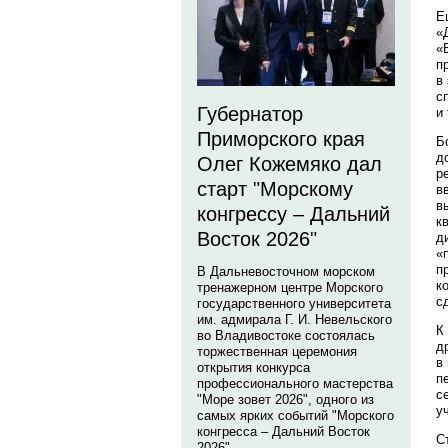
Е
«
«
п
в
с
Губернатор
и
Приморского края
Б
д
Олег Кожемяко дал
р
старт "Морскому
в
в
конгрессу – Дальний
к
Восток 2026"
д
«
п
В Дальневосточном морском
к
тренажерном центре Морского
с
государственного университета
им. адмирала Г. И. Невельского
К
во Владивостоке состоялась
д
торжественная церемония
в
открытия конкурса
п
профессионального мастерства
с
"Море зовет 2026", одного из
у
самых ярких событий "Морского
конгресса – Дальний Восток
С
2026".