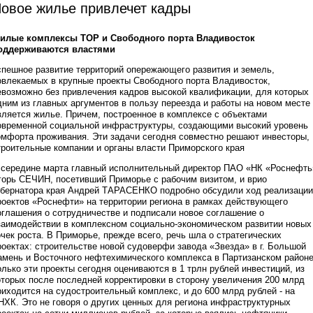
овое жилье привлечет кадры
илые комплексы ТОР и Свободного порта Владивосток
оддерживаются властями
спешное развитие территорий опережающего развития и земель,
овлекаемых в крупные проекты Свободного порта Владивосток,
евозможно без привлечения кадров высокой квалификации, для которых
дним из главных аргументов в пользу переезда и работы на новом месте
вляется жилье. Причем, построенное в комплексе с объектами
овременной социальной инфраструктуры, создающими высокий уровень
омфорта проживания. Эти задачи сегодня совместно решают инвесторы,
троительные компании и органы власти Приморского края
 середине марта главный исполнительный директор ПАО «НК «Роснефть
горь СЕЧИН, посетивший Приморье с рабочим визитом, и врио
убернатора края Андрей ТАРАСЕНКО подробно обсудили ход реализации
роектов «Роснефти» на территории региона в рамках действующего
оглашения о сотрудничестве и подписали новое соглашение о
заимодействии в комплексном социально-экономическом развитии новых
очек роста. В Приморье, прежде всего, речь шла о стратегических
роектах: строительстве новой судоверфи завода «Звезда» в г. Большой
амень и Восточного нефтехимического комплекса в Партизанском районе
олько эти проекты сегодня оцениваются в 1 трлн рублей инвестиций, из
оторых после последней корректировки в сторону увеличения 200 млрд
риходится на судостроительный комплекс, и до 600 млрд рублей - на
НХК. Это не говоря о других ценных для региона инфраструктурных