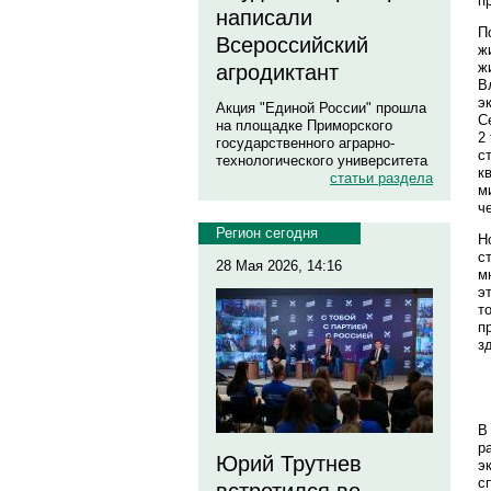
п
написали
П
Всероссийский
ж
ж
агродиктант
В
э
Акция "Единой России" прошла
С
на площадке Приморского
2
государственного аграрно-
с
технологического университета
к
статьи раздела
м
ч
Регион сегодня
Н
с
28 Мая 2026, 14:16
м
э
т
п
з
В
р
Юрий Трутнев
э
с