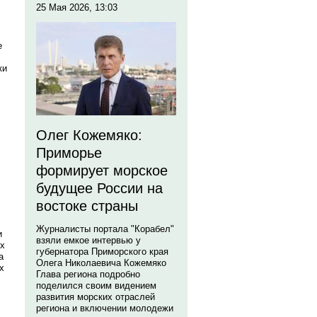
25 Мая 2026, 13:03
е
ки
Олег Кожемяко:
Приморье
формирует морское
будущее России на
востоке страны
Журналисты портала "Корабел"
и
взяли емкое интервью у
их
губернатора Приморского края
а
Олега Николаевича Кожемяко
х
Глава региона подробно
поделился своим видением
развития морских отраслей
региона и включении молодежи