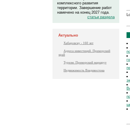
комплексного развития
территории. Завершение работ
намечено на конец 2027 года.
Lo
статьи раздела
Актуально
Хабаровску - 160 лет
Адреса инвестиций. Приморский
п
край
г
Туризм: Приморский маршрут
п
Недвижимость Владивостока
э
В
п
ш