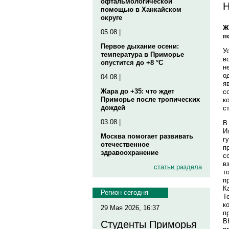
офтальмологической
Н
помощью в Ханкайском
округе
Ж
05.08 |
п
Первое дыхание осени:
У
температура в Приморье
в
опустится до +8 °C
н
о
04.08 |
я
Жара до +35: что ждет
с
Приморье после тропических
к
дождей
с
03.08 |
В
И
Москва помогает развивать
г
отечественное
п
здравоохранение
с
в
статьи раздела
т
п
К
Регион сегодня
Т
к
29 Мая 2026, 16:37
п
В
Студенты Приморья