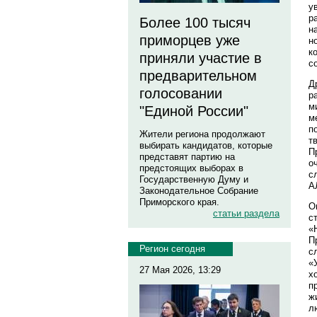
у
р
Более 100 тысяч
н
приморцев уже
н
к
приняли участие в
с
предварительном
Д
голосовании
р
м
"Единой России"
м
п
Жители региона продолжают
т
выбирать кандидатов, которые
П
представят партию на
о
предстоящих выборах в
с
Государственную Думу и
А
Законодательное Собрание
Приморского края.
О
статьи раздела
с
«
П
Регион сегодня
с
«
27 Мая 2026, 13:29
х
п
ж
л