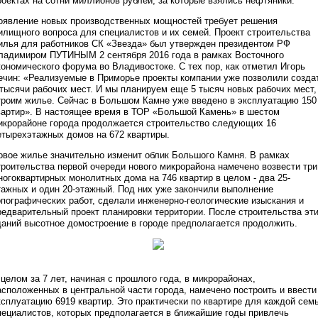
роектах на сотни миллионов рублей, за которые взялись нефтяники.
оявление новых производственных мощностей требует решения
илищного вопроса для специалистов и их семей. Проект строительства
илья для работников СК «Звезда» был утвержден президентом РФ
ладимиром ПУТИНЫМ 2 сентября 2016 года в рамках Восточного
кономического форума во Владивостоке. С тех пор, как отметил Игорь
ечин: «Реализуемые в Приморье проекты компании уже позволили созда
 тысячи рабочих мест. И мы планируем еще 5 тысяч новых рабочих мест,
троим жилье. Сейчас в Большом Камне уже введено в эксплуатацию 150
вартир». В настоящее время в ТОР «Большой Камень» в шестом
икрорайоне города продолжается строительство следующих 16
етырехэтажных домов на 672 квартиры.
овое жилье значительно изменит облик Большого Камня. В рамках
троительства первой очереди нового микрорайона намечено возвести три
ногоквартирных монолитных дома на 746 квартир в целом - два 25-
тажных и один 20-этажный. Под них уже закончили выполнение
опографических работ, сделали инженерно-геологические изыскания и
редварительный проект планировки территории. После строительства эт
даний высотное домостроение в городе предполагается продолжить.
 целом за 7 лет, начиная с прошлого года, в микрорайонах,
асположенных в центральной части города, намечено построить и ввести
ксплуатацию 6919 квартир. Это практически по квартире для каждой сем
пециалистов, которых предполагается в ближайшие годы привлечь