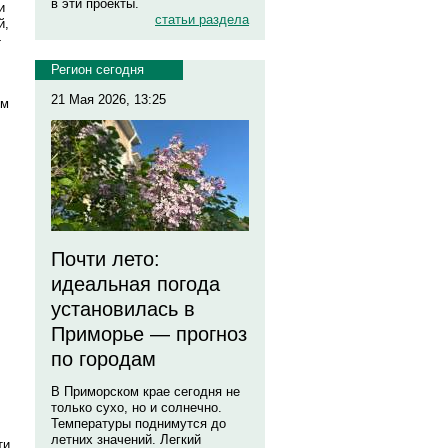
в эти проекты.
и
статьи раздела
й,
-
Регион сегодня
21 Мая 2026, 13:25
ым
Почти лето:
идеальная погода
установилась в
Приморье — прогноз
по городам
В Приморском крае сегодня не
только сухо, но и солнечно.
Температуры поднимутся до
летних значений. Легкий
ти