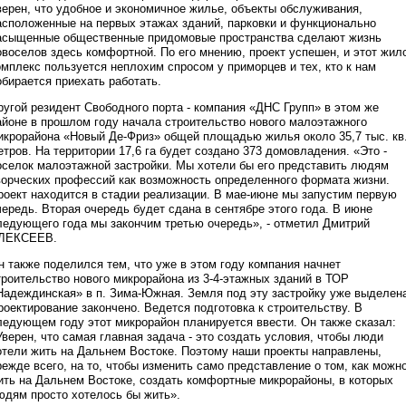
верен, что удобное и экономичное жилье, объекты обслуживания,
асположенные на первых этажах зданий, парковки и функционально
асыщенные общественные придомовые пространства сделают жизнь
овоселов здесь комфортной. По его мнению, проект успешен, и этот жил
омплекс пользуется неплохим спросом у приморцев и тех, кто к нам
обирается приехать работать.
ругой резидент Свободного порта - компания «ДНС Групп» в этом же
айоне в прошлом году начала строительство нового малоэтажного
икрорайона «Новый Де-Фриз» общей площадью жилья около 35,7 тыс. кв
етров. На территории 17,6 га будет создано 373 домовладения. «Это -
оселок малоэтажной застройки. Мы хотели бы его представить людям
ворческих профессий как возможность определенного формата жизни.
роект находится в стадии реализации. В мае-июне мы запустим первую
чередь. Вторая очередь будет сдана в сентябре этого года. В июне
ледующего года мы закончим третью очередь», - отметил Дмитрий
ЛЕКСЕЕВ.
н также поделился тем, что уже в этом году компания начнет
троительство нового микрорайона из 3-4-этажных зданий в ТОР
Надеждинская» в п. Зима-Южная. Земля под эту застройку уже выделен
роектирование закончено. Ведется подготовка к строительству. В
ледующем году этот микрорайон планируется ввести. Он также сказал:
Уверен, что самая главная задача - это создать условия, чтобы люди
отели жить на Дальнем Востоке. Поэтому наши проекты направлены,
режде всего, на то, чтобы изменить само представление о том, как можн
ить на Дальнем Востоке, создать комфортные микрорайоны, в которых
юдям просто хотелось бы жить».