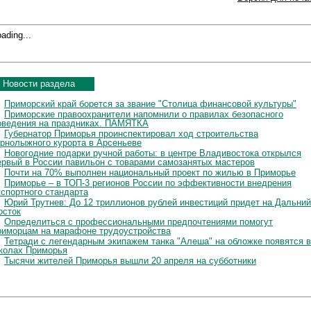
ading...
Новости раздела
Приморский край борется за звание "Столица финансовой культуры"
Приморские правоохранители напомнили о правилах безопасного
оведения на праздниках. ПАМЯТКА
Губернатор Приморья проинспектировал ход строительства
орнолыжного курорта в Арсеньеве
Новогодние подарки ручной работы: в центре Владивостока открылся
ервый в России павильон с товарами самозанятых мастеров
Почти на 70% выполнен национальный проект по жилью в Приморье
Приморье – в ТОП-3 регионов России по эффективности внедрения
кспортного стандарта
Юрий Трутнев: До 12 триллионов рублей инвестиций придет на Дальний
осток
Определиться с профессиональными предпочтениями помогут
риморцам на марафоне трудоустройства
Тетради с легендарным экипажем танка "Алеша" на обложке появятся в
колах Приморья
Тысячи жителей Приморья вышли 20 апреля на субботники