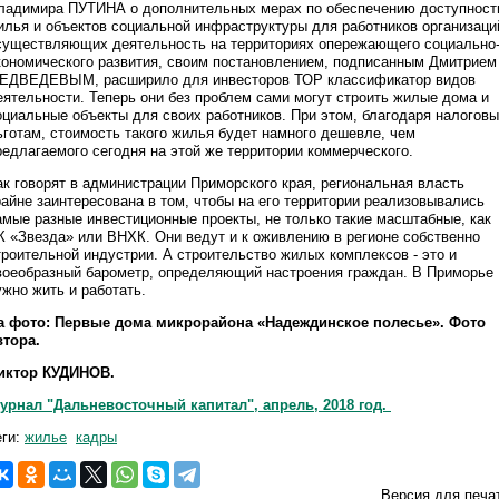
ладимира ПУТИНА о дополнительных мерах по обеспечению доступност
илья и объектов социальной инфраструктуры для работников организаци
существляющих деятельность на территориях опережающего социально
кономического развития, своим постановлением, подписанным Дмитрием
ЕДВЕДЕВЫМ, расширило для инвесторов ТОР классификатор видов
еятельности. Теперь они без проблем сами могут строить жилые дома и
оциальные объекты для своих работников. При этом, благодаря налогов
ьготам, стоимость такого жилья будет намного дешевле, чем
редлагаемого сегодня на этой же территории коммерческого.
ак говорят в администрации Приморского края, региональная власть
райне заинтересована в том, чтобы на его территории реализовывались
амые разные инвестиционные проекты, не только такие масштабные, как
К «Звезда» или ВНХК. Они ведут и к оживлению в регионе собственно
троительной индустрии. А строительство жилых комплексов - это и
воеобразный барометр, определяющий настроения граждан. В Приморье
ужно жить и работать.
а фото: Первые дома микрорайона «Надеждинское полесье». Фото
втора.
иктор КУДИНОВ.
урнал "Дальневосточный капитал", апрель, 2018 год.
еги:
жилье
кадры
Версия для печа