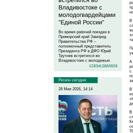
встретился во
р
Владивостоке с
п
н
молодогвардейцами
В
"Единой России"
с
ж
Во время рабочей поездки в
э
Приморский край Зампред
т
Правительства РФ –
полномочный представитель
П
Президента РФ в ДФО Юрий
у
Трутнев встретился во
Владивостоке с молодежью.
А
статьи раздела
р
с
п
Регион сегодня
з
28 Мая 2026, 14:14
В
к
«
д
В
с
К
с
Т