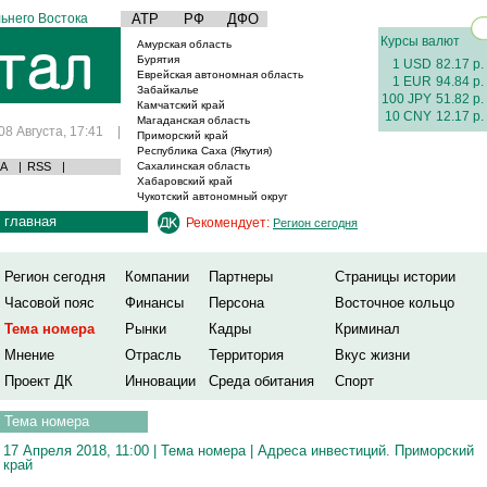
ьнего Востока
АТР
РФ
ДФО
Курсы валют
Амурская область
Бурятия
1 USD
82.17 р.
Еврейская автономная область
1 EUR
94.84 р.
Забайкалье
100 JPY
51.82 р.
Камчатский край
10 CNY
12.17 р.
Магаданская область
08 Августа, 17:41
|
Приморский край
Республика Саха (Якутия)
А
|
RSS
|
Сахалинская область
Хабаровский край
Чукотский автономный округ
главная
Рекомендует:
Регион сегодня
Регион сегодня
Компании
Партнеры
Страницы истории
Часовой пояс
Финансы
Персона
Восточное кольцо
Тема номера
Рынки
Кадры
Криминал
Мнение
Отрасль
Территория
Вкус жизни
Проект ДК
Инновации
Среда обитания
Спорт
Тема номера
17 Апреля 2018, 11:00 |
Тема номера
|
Адреса инвестиций. Приморский
край