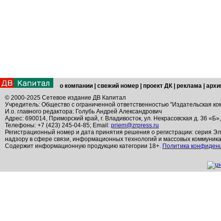
о компании
|
свежий номер
|
проект ДК
|
реклама
|
архи
© 2000-2025 Сетевое издание ДВ Капитал
Учредитель: Общество с ограниченной ответственностью "Издательская ко
И.о. главного редактора: Голубь Андрей Александрович
Адрес: 690014, Приморский край, г. Владивосток, ул. Некрасовская д. 36 «Б»
Телефоны: +7 (423) 245-04-85; Email:
priem@zrpress.ru
Регистрационный номер и дата принятия решения о регистрации: серия Эл
надзору в сфере связи, информационных технологий и массовых коммуник
Содержит информационную продукцию категории 18+.
Политика конфиден