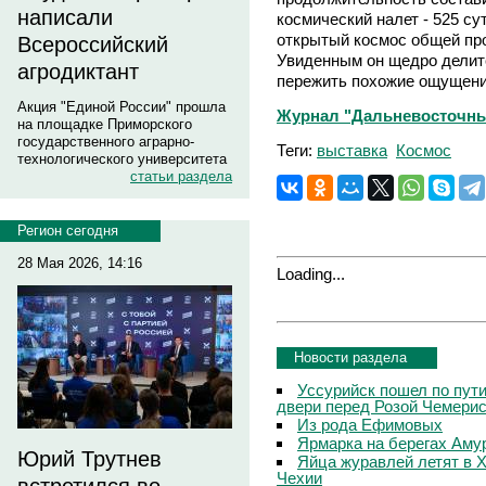
написали
космический налет - 525 су
открытый космос общей про
Всероссийский
Увиденным он щедро делит
агродиктант
пережить похожие ощущения
Акция "Единой России" прошла
Журнал "Дальневосточный
на площадке Приморского
государственного аграрно-
Теги:
выставка
Космос
технологического университета
статьи раздела
Регион сегодня
28 Мая 2026, 14:16
Loading...
Новости раздела
Уссурийск пошел по пути
двери перед Розой Чемери
Из рода Ефимовых
Ярмарка на берегах Аму
Юрий Трутнев
Яйца журавлей летят в Х
Чехии