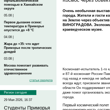
офтальмологической
помощью в Ханкайском
округе
Очень необычная выставк
города. Жители и гости 
05.08 |
на Землю через объектив
Первое дыхание осени:
ВИНОГРАДОВА. Экспозици
температура в Приморье
краеведческом музее.
опустится до +8 °C
04.08 |
Жара до +35: что ждет
Приморье после тропических
дождей
03.08 |
Москва помогает развивать
Космонавт-испытатель 1-го 
отечественное
здравоохранение
и 87-й космонавт России Па
год назад и никогда не забы
статьи раздела
всегда ждут, присвоили зва
области Он поддерживает от
даже помог организовать эк
Регион сегодня
города.
29 Мая 2026, 16:37
Первый космический полет 
Студенты Приморья
продолжительность состав