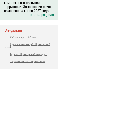
комплексного развития
территории. Завершение работ
намечено на конец 2027 года.
статьи раздела
Актуально
Хабаровску - 160 лет
Адреса инвестиций. Приморский
край
Туризм: Приморский маршрут
Недвижимость Владивостока