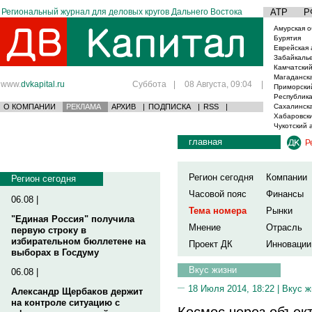
Региональный журнал для деловых кругов Дальнего Востока
АТР
Р
Амурская о
Бурятия
Еврейская 
Забайкаль
Камчатский
Магаданска
www.
dvkapital.ru
Суббота
|
08 Августа, 09:04
|
Приморски
Республика
О КОМПАНИИ
РЕКЛАМА
АРХИВ
|
ПОДПИСКА
|
RSS
|
Сахалинска
Хабаровски
Чукотский 
главная
Р
Регион сегодня
Компании
Регион сегодня
Часовой пояс
Финансы
06.08 |
Тема номера
Рынки
"Единая Россия" получила
Мнение
Отрасль
первую строку в
избирательном бюллетене на
Проект ДК
Инновации
выборах в Госдуму
Вкус жизни
06.08 |
18 Июля 2014, 18:22 |
Вкус ж
Александр Щербаков держит
на контроле ситуацию с
Космос через объек