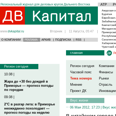
Региональный журнал для деловых кругов Дальнего Востока
АТР
Р
Амурская о
Бурятия
Еврейская 
Забайкаль
Камчатский
Магаданска
www.
dvkapital.ru
Вторник
|
11 Августа, 05:47
|
Приморски
Республика
О КОМПАНИИ
РЕКЛАМА
АРХИВ
|
ПОДПИСКА
|
RSS
|
Сахалинска
Хабаровски
Чукотский 
главная
Р
Регион сегодня
Компании
Регион сегодня
Часовой пояс
Финансы
10.08 |
Тема номера
Рынки
Жара до +30 без дождей в
Мнение
Отрасль
Приморье — прогноз погоды
по городам
Проект ДК
Инновации
09.08 |
Вкус жизни
2°C в разгар лета: в Приморье
06 Мая 2012, 17:23 |
Вкус жи
неожиданно похолодает —
прогноз погоды на неделю
В китайском городе