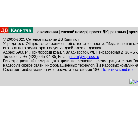
о компании
|
свежий номер
|
проект ДК
|
реклама
|
архи
© 2000-2025 Сетевое издание ДВ Капитал
Учредитель: Общество с ограниченной ответственностью "Издательская ко
И.о. главного редактора: Голубь Андрей Александрович
Адрес: 690014, Приморский край, г. Владивосток, ул. Некрасовская д. 36 «Б»
Телефоны: +7 (423) 245-04-85; Email:
priem@zrpress.ru
Регистрационный номер и дата принятия решения о регистрации: серия Эл
надзору в сфере связи, информационных технологий и массовых коммуник
Содержит информационную продукцию категории 18+.
Политика конфиден