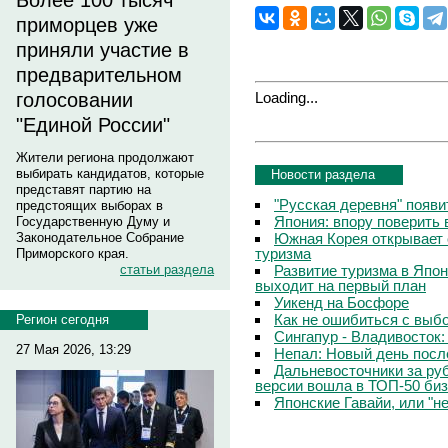
Более 100 тысяч
приморцев уже
приняли участие в
предварительном
Loading...
голосовании
"Единой России"
Жители региона продолжают
выбирать кандидатов, которые
Новости раздела
представят партию на
"Русская деревня" появи
предстоящих выборах в
Япония: впору поверить 
Государственную Думу и
Южная Корея открывает 
Законодательное Собрание
туризма
Приморского края.
Развитие туризма в Япо
статьи раздела
выходит на первый план
Уикенд на Босфоре
Как не ошибиться с выб
Регион сегодня
Сингапур - Владивосток:
27 Мая 2026, 13:29
Непал: Новый день посл
Дальневосточники за ру
версии вошла в ТОП-50 биз
Японские Гавайи, или "н