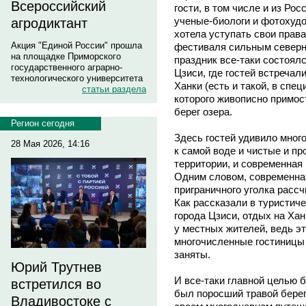
Всероссийский
гости, в том числе и из Ро
ученые-биологи и фотохудо
агродиктант
хотела уступать свои прав
Акция "Единой России" прошла
фестиваля сильным северн
на площадке Приморского
праздник все-таки состоял
государственного аграрно-
Цзиси, где гостей встречал
технологического университета
Ханки (есть и такой, в спе
статьи раздела
которого живописно примос
берег озера.
Регион сегодня
Здесь гостей удивило много
28 Мая 2026, 14:16
к самой воде и чистые и п
территории, и современная
Одним словом, современная
приграничного уголка расс
Как рассказали в туристич
города Цзиси, отдых на Ха
у местных жителей, ведь эт
многочисленные гостиницы 
заняты.
Юрий Трутнев
И все-таки главной целью 
встретился во
был поросший травой берег
Владивостоке с