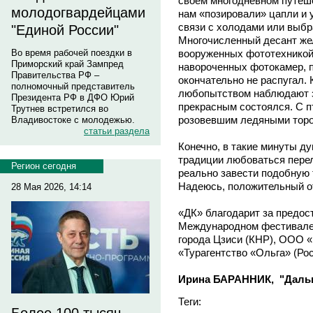
своем многодневном путеше
молодогвардейцами
нам «позировали» цапли и 
связи с холодами или выбр
"Единой России"
Многочисленный десант же
вооруженных фототехникой
Во время рабочей поездки в
Приморский край Зампред
навороченных фотокамер, 
Правительства РФ –
окончательно не распугал. 
полномочный представитель
любопытством наблюдают за
Президента РФ в ДФО Юрий
прекрасным состоялся. С п
Трутнев встретился во
розовевшим ледяными торо
Владивостоке с молодежью.
статьи раздела
Конечно, в такие минуты д
традиции любоваться перел
Регион сегодня
реально завести подобную 
Надеюсь, положительный от
28 Мая 2026, 14:14
«ДК» благодарит за предос
Международном фестивале
города Цзиси (КНР), ООО 
«Турагентство «Ольга» (Ро
Ирина БАРАННИК, "Дальн
Теги: