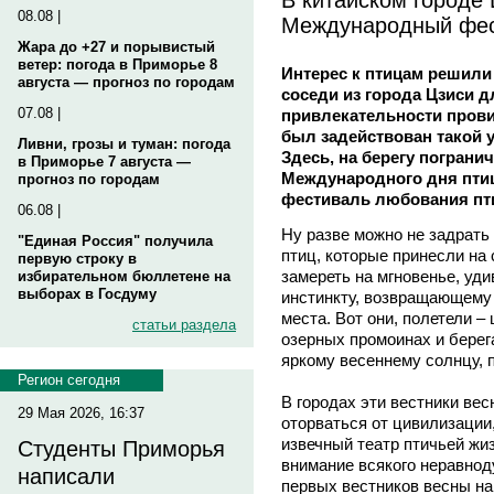
08.08 |
Международный фес
Жара до +27 и порывистый
ветер: погода в Приморье 8
Интерес к птицам решили
августа — прогноз по городам
соседи из города Цзиси 
07.08 |
привлекательности прови
был задействован такой у
Ливни, грозы и туман: погода
Здесь, на берегу погранич
в Приморье 7 августа —
Международного дня пт
прогноз по городам
фестиваль любования пт
06.08 |
Ну разве можно не задрать
"Единая Россия" получила
птиц, которые принесли на
первую строку в
замереть на мгновенье, уд
избирательном бюллетене на
выборах в Госдуму
инстинкту, возвращающему п
места. Вот они, полетели –
статьи раздела
озерных промоинах и берега
яркому весеннему солнцу, 
Регион сегодня
В городах эти вестники вес
29 Мая 2026, 16:37
оторваться от цивилизации,
извечный театр птичьей жи
Студенты Приморья
внимание всякого неравнод
написали
первых вестников весны на