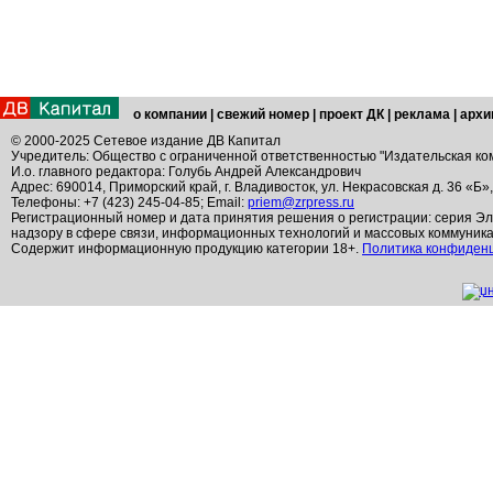
о компании
|
свежий номер
|
проект ДК
|
реклама
|
архи
© 2000-2025 Сетевое издание ДВ Капитал
Учредитель: Общество с ограниченной ответственностью "Издательская ко
И.о. главного редактора: Голубь Андрей Александрович
Адрес: 690014, Приморский край, г. Владивосток, ул. Некрасовская д. 36 «Б»
Телефоны: +7 (423) 245-04-85; Email:
priem@zrpress.ru
Регистрационный номер и дата принятия решения о регистрации: серия Эл
надзору в сфере связи, информационных технологий и массовых коммуник
Содержит информационную продукцию категории 18+.
Политика конфиден