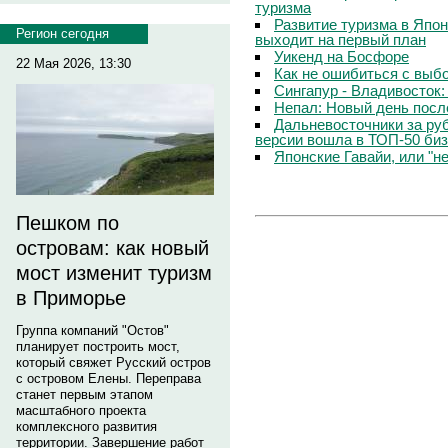
туризма
Развитие туризма в Япо
Регион сегодня
выходит на первый план
Уикенд на Босфоре
22 Мая 2026, 13:30
Как не ошибиться с выб
Сингапур - Владивосток:
Непал: Новый день посл
Дальневосточники за ру
версии вошла в ТОП-50 биз
Японские Гавайи, или "н
Пешком по
островам: как новый
мост изменит туризм
в Приморье
Группа компаний "Остов"
планирует построить мост,
который свяжет Русский остров
с островом Елены. Переправа
станет первым этапом
масштабного проекта
комплексного развития
территории. Завершение работ