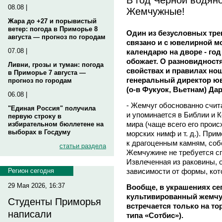
08.08 |
Жемчужные!
Жара до +27 и порывистый
ветер: погода в Приморье 8
Один из безусловных тре
августа — прогноз по городам
связано и с ювелирной мо
07.08 |
календарю на дворе - год
обожает. О разновидностя
Ливни, грозы и туман: погода
свойствах и правилах но
в Приморье 7 августа —
генеральный директор юв
прогноз по городам
(о-в Фукуок, Вьетнам) Д
06.08 |
- Жемчуг обоснованно счит
"Единая Россия" получила
и упоминается в Библии и К
первую строку в
мира (чаще всего его прои
избирательном бюллетене на
выборах в Госдуму
морских нимф и т. д.). При
к драгоценным камням, соб
статьи раздела
Жемчужине не требуется сп
Извлеченная из раковины, о
зависимости от формы, кот
Регион сегодня
29 Мая 2026, 16:37
Вообще, в украшениях се
культивированный жемчу
Студенты Приморья
встречается только на т
написали
типа «Сотбис»).