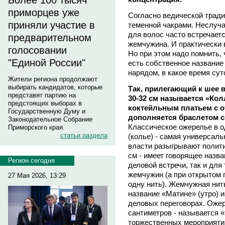
Более 100 тысяч
приморцев уже
Согласно ведической традиц
приняли участие в
теменной чакрами. Неслуч
для волос часто встречае
предварительном
жемчужина. И практически 
голосовании
Но при этом надо помнить,
"Единой России"
есть собственное название 
нарядом, в какое время сут
Жители региона продолжают
выбирать кандидатов, которые
Так, прилегающий к шее в
представят партию на
30-32 см называется «Кол
предстоящих выборах в
коктейльным платьем с 
Государственную Думу и
дополняется браслетом с
Законодательное Собрание
Классическое ожерелье в о
Приморского края.
статьи раздела
(колье) - самая универсаль
власти разыгрывают полити
см - имеет говорящее назв
Регион сегодня
деловой встречи, так и для
жемчужин (а при открытом 
27 Мая 2026, 13:29
одну нить). Жемчужная нит
название «Матине» (утро) 
деловых переговорах. Ожер
сантиметров - называется 
торжественных мероприяти