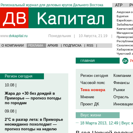
Региональный журнал для деловых кругов Дальнего Востока
АТР
Р
Амурская о
Бурятия
Еврейская 
Забайкаль
Камчатский
Магаданска
www.
dvkapital.ru
Понедельник
|
10 Августа, 21:19
|
Приморски
Республика
О КОМПАНИИ
РЕКЛАМА
АРХИВ
|
ПОДПИСКА
|
RSS
|
Сахалинска
Хабаровски
Чукотский 
главная
Р
Регион сегодня
Компании
Регион сегодня
Часовой пояс
Финансы
10.08 |
Тема номера
Рынки
Жара до +30 без дождей в
Мнение
Отрасль
Приморье — прогноз погоды
по городам
Проект ДК
Инновации
09.08 |
Вкус жизни
2°C в разгар лета: в Приморье
18 Марта 2013, 12:49 |
Вкус 
неожиданно похолодает —
прогноз погоды на неделю
В год Черной водяно