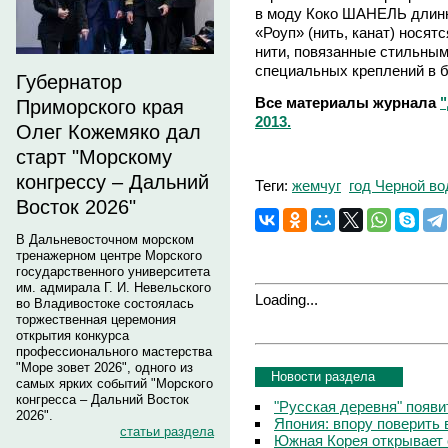
в моду Коко ШАНЕЛЬ длинн
«Роуп» (нить, канат) носят
нити, повязанные стильны
специальных креплений в б
Губернатор
Все материалы журнала
Приморского края
2013.
Олег Кожемяко дал
старт "Морскому
конгрессу – Дальний
Теги:
жемчуг
год Черной во
Восток 2026"
В Дальневосточном морском
тренажерном центре Морского
государственного университета
им. адмирала Г. И. Невельского
Loading...
во Владивостоке состоялась
торжественная церемония
открытия конкурса
профессионального мастерства
"Море зовет 2026", одного из
Новости раздела
самых ярких событий "Морского
конгресса – Дальний Восток
"Русская деревня" появи
2026".
Япония: впору поверить 
статьи раздела
Южная Корея открывает 