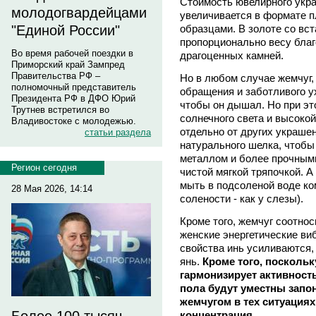
Стоимость ювелирного укра
молодогвардейцами
увеличивается в формате 
образцами. В золоте со вст
"Единой России"
пропорционально весу благ
Во время рабочей поездки в
драгоценных камней.
Приморский край Зампред
Правительства РФ –
Но в любом случае жемчуг, 
полномочный представитель
обращения и заботливого ух
Президента РФ в ДФО Юрий
чтобы он дышал. Но при эт
Трутнев встретился во
солнечного света и высоко
Владивостоке с молодежью.
отдельно от других украше
статьи раздела
натурального шелка, чтобы
металлом и более прочными
Регион сегодня
чистой мягкой тряпочкой. А
мыть в подсоленой воде ко
28 Мая 2026, 14:14
солености - как у слезы).
Кроме того, жемчуг соотнос
женские энергетические ви
свойства инь усиливаются,
янь.
Кроме того, посколь
гармонизирует активность
пола будут уместны запон
жемчугом в тех ситуациях
концентрация.