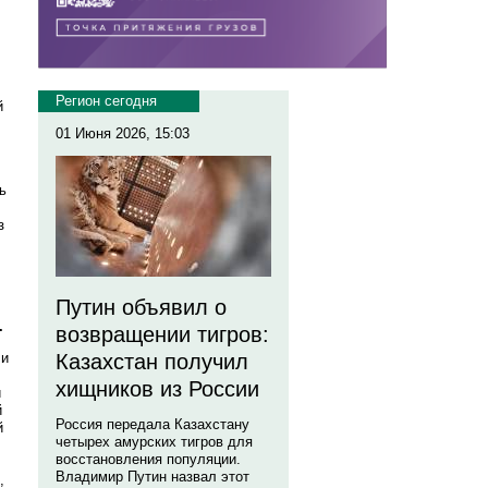
Регион сегодня
й
01 Июня 2026, 15:03
ь
з
Путин объявил о
.
возвращении тигров:
 и
Казахстан получил
хищников из России
и
й
Россия передала Казахстану
й
четырех амурских тигров для
восстановления популяции.
Владимир Путин назвал этот
,