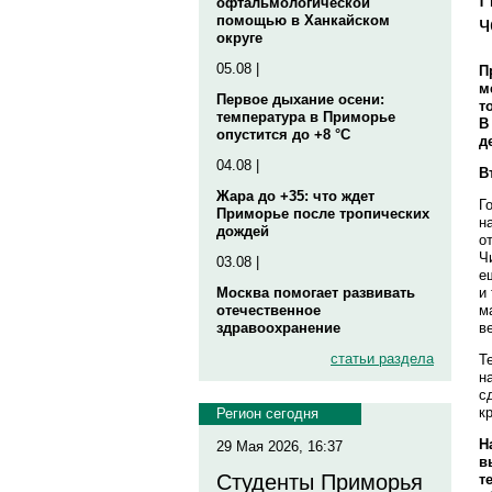
офтальмологической
ч
помощью в Ханкайском
округе
05.08 |
П
м
Первое дыхание осени:
т
температура в Приморье
В
опустится до +8 °C
д
04.08 |
В
Жара до +35: что ждет
Г
Приморье после тропических
н
дождей
о
Ч
03.08 |
е
и
Москва помогает развивать
м
отечественное
в
здравоохранение
статьи раздела
Т
н
с
к
Регион сегодня
Н
29 Мая 2026, 16:37
в
Студенты Приморья
т