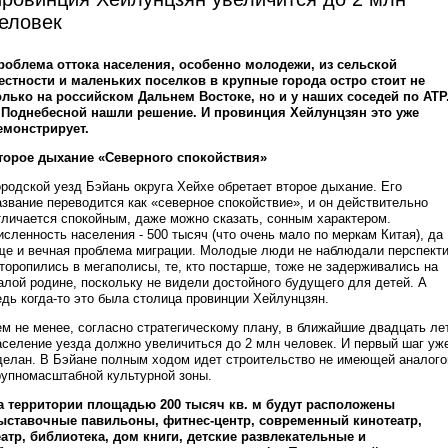
еловек
роблема оттока населения, особенно молодежи, из сельской
естности и маленьких поселков в крупные города остро стоит не
олько на российском Дальнем Востоке, но и у наших соседей по АТР
 Поднебесной нашли решение. И провинция Хейлунцзян это уже
емонстрирует.
торое дыхание «Северного спокойствия»
ородской уезд Бэйань округа Хейхе обретает второе дыхание. Его
азвание переводится как «северное спокойствие», и он действительно
тличается спокойным, даже можно сказать, сонным характером.
исленность населения - 500 тысяч (что очень мало по меркам Китая), да
ще и вечная проблема миграции. Молодые люди не наблюдали перспект
 торопились в мегаполисы, те, кто постарше, тоже не задерживались на
алой родине, поскольку не видели достойного будущего для детей. А
едь когда-то это была столица провинции Хейлунцзян.
ем не менее, согласно стратегическому плану, в ближайшие двадцать ле
аселение уезда должно увеличиться до 2 млн человек. И первый шаг уж
делан. В Бэйане полным ходом идет строительство не имеющей аналого
рупномасштабной культурной зоны.
а территории площадью 200 тысяч кв. м будут расположены
ыставочные павильоны, фитнес-центр, современный кинотеатр,
еатр, библиотека, дом книги, детские развлекательные и