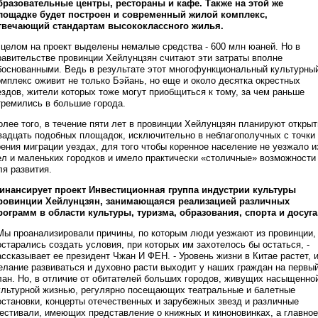
бразовательные центры, рестораны и кафе. Также на этой же
лощадке будет построен и современный жилой комплекс,
твечающий стандартам высококлассного жилья.
 целом на проект выделены немалые средства - 600 млн юаней. Но в
равительстве провинции Хейлунцзян считают эти затраты вполне
боснованными. Ведь в результате этот многофункциональный культурны
омплекс оживит не только Бэйань, но еще и около десятка окрестных
ездов, жители которых тоже могут приобщиться к тому, за чем раньше
тремились в большие города.
олее того, в течение пяти лет в провинции Хейлунцзян планируют открыт
вадцать подобных площадок, исключительно в неблагополучных с точки
рения миграции уездах, для того чтобы коренное население не уезжало и
ел и маленьких городков и имело практически «столичные» возможности
ля развития.
инансирует проект Инвестиционная группа индустрии культуры
ровинции Хейлунцзян, занимающаяся реализацией различных
рограмм в области культуры, туризма, образования, спорта и досуга
Мы проанализировали причины, по которым люди уезжают из провинции,
остарались создать условия, при которых им захотелось бы остаться, -
ассказывает ее президент Чжан И ФЕН. - Уровень жизни в Китае растет, 
елание развиваться и духовно расти выходит у наших граждан на первы
лан. Но, в отличие от обитателей больших городов, живущих насыщенно
ультурной жизнью, регулярно посещающих театральные и балетные
остановки, концерты отечественных и зарубежных звезд и различные
естивали, имеющих представление о книжных и киноновинках, а главное