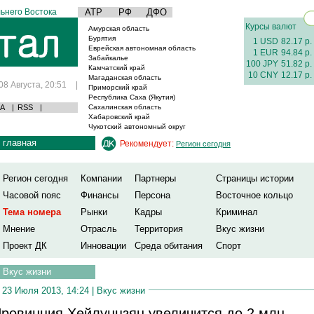
ьнего Востока
АТР
РФ
ДФО
Курсы валют
Амурская область
Бурятия
1 USD
82.17 р.
Еврейская автономная область
1 EUR
94.84 р.
Забайкалье
100 JPY
51.82 р.
Камчатский край
10 CNY
12.17 р.
Магаданская область
08 Августа, 20:51
|
Приморский край
Республика Саха (Якутия)
А
|
RSS
|
Сахалинская область
Хабаровский край
Чукотский автономный округ
главная
Рекомендует:
Регион сегодня
Регион сегодня
Компании
Партнеры
Страницы истории
Часовой пояс
Финансы
Персона
Восточное кольцо
Тема номера
Рынки
Кадры
Криминал
Мнение
Отрасль
Территория
Вкус жизни
Проект ДК
Инновации
Среда обитания
Спорт
Вкус жизни
23 Июля 2013, 14:24 |
Вкус жизни
ровинция Хейлунцзян увеличится до 2 млн