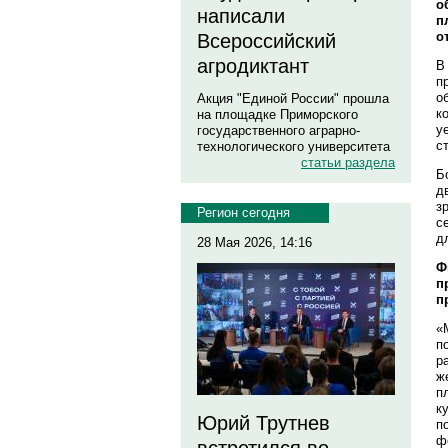
о
написали
п
о
Всероссийский
агродиктант
В
п
о
Акция "Единой России" прошла
к
на площадке Приморского
у
государственного аграрно-
с
технологического университета
статьи раздела
Б
д
з
Регион сегодня
с
д
28 Мая 2026, 14:16
Ф
п
п
«
п
р
ж
п
к
Юрий Трутнев
п
ф