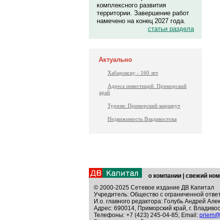
комплексного развития
территории. Завершение работ
намечено на конец 2027 года.
статьи раздела
Актуально
Хабаровску - 160 лет
Адреса инвестиций. Приморский
край
Туризм: Приморский маршрут
Недвижимость Владивостока
о компании
|
свежий ном
© 2000-2025 Сетевое издание ДВ Капитал
Учредитель: Общество с ограниченной отве
И.о. главного редактора: Голубь Андрей Але
Адрес: 690014, Приморский край, г. Владивос
Телефоны: +7 (423) 245-04-85; Email:
priem@