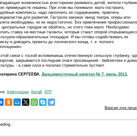
бладающих возможностью всесторонне развивать детей, жители глубинк
тих преимуществ лишены. При этом мы понимали: мало построить
одобные комплексы, надо наполнить их содержанием, привлечь
пециалистов для развития. Гастроли заезжих звезд театра, оперы или
алета необходимы, но их недостаточно. Без привлечения профессионал
з центральных городов не обойтись, но этого тоже мало. Необходимо
елать ставку на местные таланты, которые станут опорой открывающихс
ультурно-образовательных площадок. И мы готовы содействовать их
оиску и доводить проекты до логического конца, т. е. полного
оплощения».
 этой связи с тоской вспоминаешь отечественную сельскую глубинку, где
апротив, закрываются последние очаги просвещения - библиотеки и дома
ультуры, - а сами села и поселки стремительно пустеют.
катерина СЕРГЕЕВА
,
Дальневосточный капитал № 7, июль 2013.
еги:
Хейлунцзян
Китай
АТР
Версия для печа
ading...