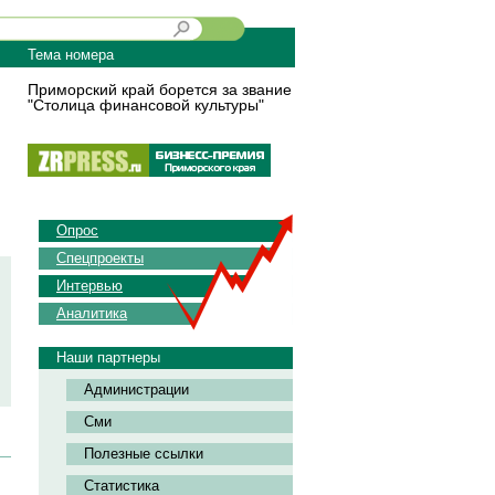
Тема номера
Приморский край борется за звание
"Столица финансовой культуры"
Опрос
Спецпроекты
Интервью
Аналитика
Наши партнеры
Администрации
Сми
Полезные ссылки
Статистика