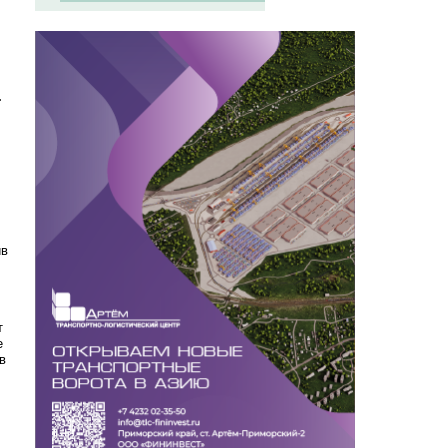
.
ив
т
е
в