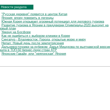
Новости раздела
"Русская деревня" появится в центре Китая
Япония: впору поверить в легенды
Южная Корея открывает огромный потенциал для делового туризма
Развитие туризма в Японии в преддверии Олимпиады-2020 выходит на
ервый план
Уикенд на Босфоре
Как не ошибиться с выбором клиники в Корее
Сингапур - Владивосток: Города, открытые морю и миру
Непал: Новый день после землетрясения
Дальневосточники за рубежом: Дарья Мишукова по вьетнамской верси
ошла в ТОП-50 бизнес-леди стран АТР
Японские Гавайи, или "неяпонская" Япония