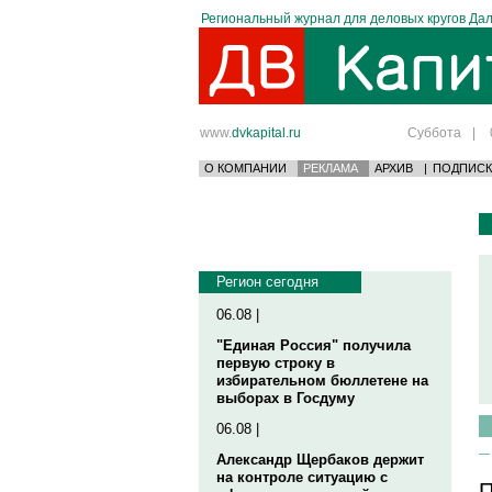
Региональный журнал для деловых кругов Дал
www.
dvkapital.ru
Суббота
|
О КОМПАНИИ
РЕКЛАМА
АРХИВ
|
ПОДПИСК
Регион сегодня
06.08 |
"Единая Россия" получила
первую строку в
избирательном бюллетене на
выборах в Госдуму
06.08 |
Александр Щербаков держит
на контроле ситуацию с
П