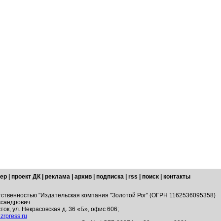
ер
|
проект ДК
|
реклама
|
архив
|
подписка
|
rss
|
поиск
|
контакты
тственностью "Издательская компания "Золотой Рог" (ОГРН 1162536095358)
ксандрович
ток, ул. Некрасовская д. 36 «Б», офис 606;
zrpress.ru