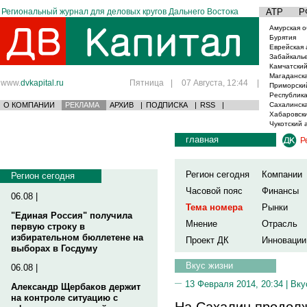
Региональный журнал для деловых кругов Дальнего Востока
АТР
Р
Амурская о
Бурятия
Еврейская 
Забайкаль
Камчатский
Магаданска
www.
dvkapital.ru
Пятница
|
07 Августа, 12:44
|
Приморски
Республика
О КОМПАНИИ
РЕКЛАМА
АРХИВ
|
ПОДПИСКА
|
RSS
|
Сахалинска
Хабаровски
Чукотский 
главная
Р
Регион сегодня
Компании
Регион сегодня
Часовой пояс
Финансы
06.08 |
Тема номера
Рынки
"Единая Россия" получила
Мнение
Отрасль
первую строку в
избирательном бюллетене на
Проект ДК
Инновации
выборах в Госдуму
Вкус жизни
06.08 |
13 Февраля 2014, 20:34 |
Вку
Александр Щербаков держит
на контроле ситуацию с
На Сахалин продолж