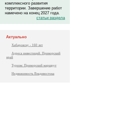
комплексного развития
территории. Завершение работ
намечено на конец 2027 года.
статьи раздела
Актуально
Хабаровску - 160 лет
Адреса инвестиций. Приморский
край
Туризм: Приморский маршрут
Недвижимость Владивостока