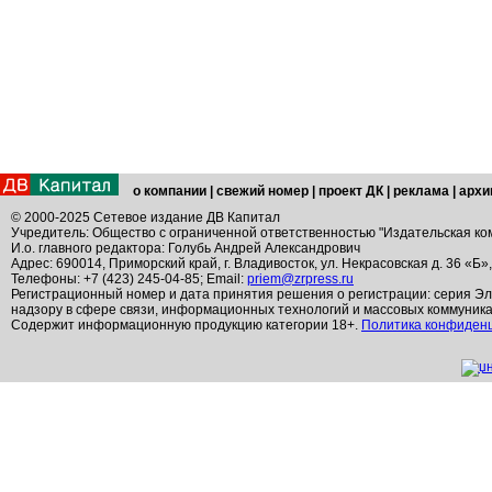
о компании
|
свежий номер
|
проект ДК
|
реклама
|
архи
© 2000-2025 Сетевое издание ДВ Капитал
Учредитель: Общество с ограниченной ответственностью "Издательская ко
И.о. главного редактора: Голубь Андрей Александрович
Адрес: 690014, Приморский край, г. Владивосток, ул. Некрасовская д. 36 «Б»
Телефоны: +7 (423) 245-04-85; Email:
priem@zrpress.ru
Регистрационный номер и дата принятия решения о регистрации: серия Эл
надзору в сфере связи, информационных технологий и массовых коммуник
Содержит информационную продукцию категории 18+.
Политика конфиден