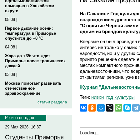
офтальмологической
помощью в Ханкайском
округе
На Сахалине Год культур
возрождением древнего о
05.08 |
"Открытие Черной земли".
Первое дыхание осени:
одним из брендов культу
температура в Приморье
опустится до +8 °C
Впервые он был проведен 
интерес не только у самих
04.08 |
народности, но и у других 
Жара до +35: что ждет
принято решение сделать е
Приморье после тропических
местах компактного прожив
дождей
дальневосточники, что все
03.08 |
открытиями региона, уже вз
Москва помогает развивать
Журнал "Дальневосточный
отечественное
здравоохранение
Теги:
нивхи
год культуры
статьи раздела
Регион сегодня
29 Мая 2026, 16:37
Loading...
Студенты Приморья