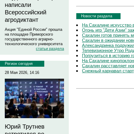
написали
Всероссийский
Новости раздела
агродиктант
На Сахалине искусство 
Акция "Единой России" прошла
Огонь игр "Дети Азии" з
на площадке Приморского
Сахалин готов принять 
государственного аграрно-
Сахалин в ожидании нов
технологического университета
Александринка подружи
статьи раздела
Телевизионное Утро Род
Погрузиться в историю г
На Сахалине кинопоклонн
Регион сегодня
Сахалин расставляет но
Снежный карнавал старт
28 Мая 2026, 14:16
Юрий Трутнев