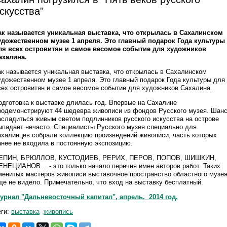
скусства"
ак называется уникальная выставка, что открылась в Сахалинском
удожественном музее 1 апреля. Это главный подарок Года культуры
ля всех островитян и самое весомое событие для художников
ахалина.
ак называется уникальная выставка, что открылась в Сахалинском
удожественном музее 1 апреля. Это главный подарок Года культуры для
сех островитян и самое весомое событие для художников Сахалина.
одготовка к выставке длилась год. Впервые на Сахалине
родемонстрируют 44 шедевра живописи из фондов Русского музея. Шан
асладиться живым светом подлинников русского искусства на острове
ыпадает нечасто. Специалисты Русского музея специально для
ахалинцев собрали коллекцию произведений живописи, часть которых
анее не входила в постоянную экспозицию.
ЕПИН, БРЮЛЛОВ, КУСТОДИЕВ, РЕРИХ, ПЕРОВ, ПОПОВ, ШИШКИН,
ЕНЕЦИАНОВ… - это только начало перечня имен авторов работ. Таких
менитых мастеров живописи выставочное пространство областного музе
ще не видело. Примечательно, что вход на выставку бесплатный.
урнал "Дальневосточный капитал", апрель, 2014 год.
еги:
выставка
живопись