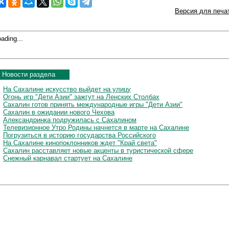
Версия для печа
ading...
Новости раздела
На Сахалине искусство выйдет на улицу
Огонь игр "Дети Азии" зажгут на Ленских Столбах
Сахалин готов принять международные игры "Дети Азии"
Сахалин в ожидании нового Чехова
Александринка подружилась с Сахалином
Телевизионное Утро Родины начнется в марте на Сахалине
Погрузиться в историю государства Российского
На Сахалине кинопоклонников ждет "Край света"
Сахалин расставляет новые акценты в туристической сфере
Снежный карнавал стартует на Сахалине