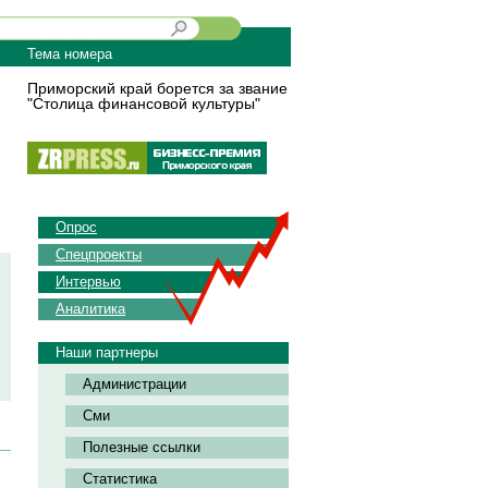
Тема номера
Приморский край борется за звание
"Столица финансовой культуры"
Опрос
Спецпроекты
Интервью
Аналитика
Наши партнеры
Администрации
Сми
Полезные ссылки
Статистика