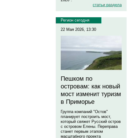
статьи раздела
Регион сегодня
22 Мая 2026, 13:30
Пешком по
островам: как новый
мост изменит туризм
в Приморье
Группа компаний "Остов"
планирует построить мост,
который свяжет Русский остров
с островом Елены. Переправа
станет первым этапом
масштабного проекта