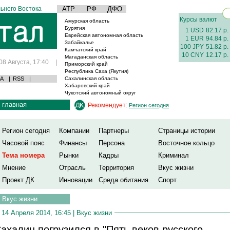
ьнего Востока
АТР
РФ
ДФО
Курсы валют
Амурская область
Бурятия
1 USD
82.17 р.
Еврейская автономная область
1 EUR
94.84 р.
Забайкалье
100 JPY
51.82 р.
Камчатский край
10 CNY
12.17 р.
Магаданская область
08 Августа, 17:40
|
Приморский край
Республика Саха (Якутия)
А
|
RSS
|
Сахалинская область
Хабаровский край
Чукотский автономный округ
главная
Рекомендует:
Регион сегодня
Регион сегодня
Компании
Партнеры
Страницы истории
Часовой пояс
Финансы
Персона
Восточное кольцо
Тема номера
Рынки
Кадры
Криминал
Мнение
Отрасль
Территория
Вкус жизни
Проект ДК
Инновации
Среда обитания
Спорт
Вкус жизни
14 Апреля 2014, 16:45 |
Вкус жизни
ахалин погрузился в "Пять веков русского