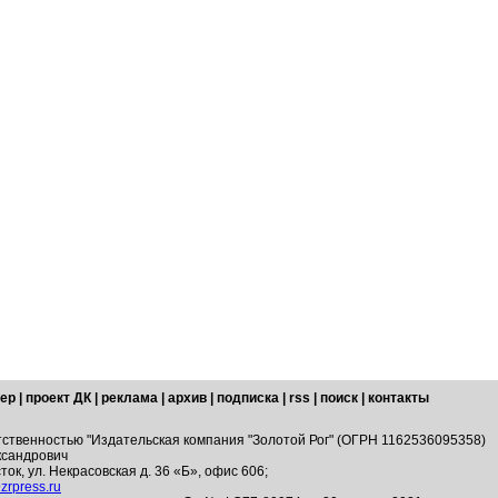
ер
|
проект ДК
|
реклама
|
архив
|
подписка
|
rss
|
поиск
|
контакты
тственностью "Издательская компания "Золотой Рог" (ОГРН 1162536095358)
ксандрович
ток, ул. Некрасовская д. 36 «Б», офис 606;
zrpress.ru