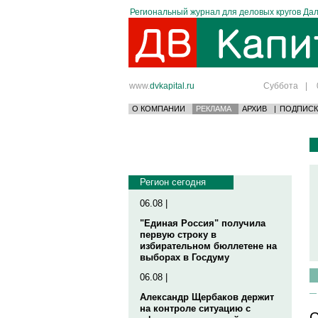
Региональный журнал для деловых кругов Дал
www.
dvkapital.ru
Суббота
|
О КОМПАНИИ
РЕКЛАМА
АРХИВ
|
ПОДПИСК
Регион сегодня
06.08 |
"Единая Россия" получила
первую строку в
избирательном бюллетене на
выборах в Госдуму
06.08 |
Александр Щербаков держит
на контроле ситуацию с
С