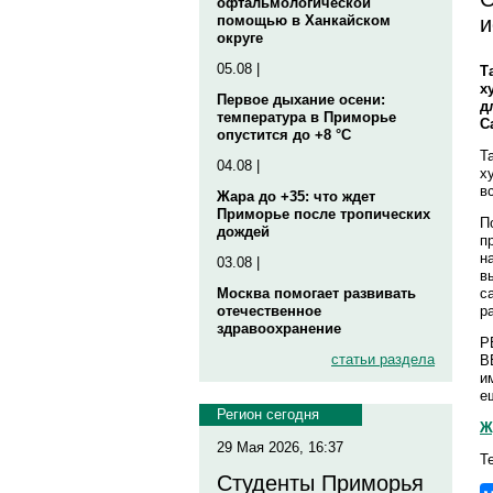
офтальмологической
и
помощью в Ханкайском
округе
05.08 |
Т
х
Первое дыхание осени:
д
температура в Приморье
С
опустится до +8 °C
Т
04.08 |
х
в
Жара до +35: что ждет
Приморье после тропических
П
дождей
п
н
03.08 |
в
с
Москва помогает развивать
р
отечественное
здравоохранение
Р
статьи раздела
В
и
е
Регион сегодня
Ж
29 Мая 2026, 16:37
Т
Студенты Приморья