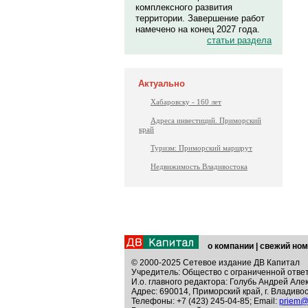
комплексного развития
территории. Завершение работ
намечено на конец 2027 года.
статьи раздела
Актуально
Хабаровску - 160 лет
Адреса инвестиций. Приморский
край
Туризм: Приморский маршрут
Недвижимость Владивостока
о компании
|
свежий ном
© 2000-2025 Сетевое издание ДВ Капитал
Учредитель: Общество с ограниченной отве
И.о. главного редактора: Голубь Андрей Але
Адрес: 690014, Приморский край, г. Владивос
Телефоны: +7 (423) 245-04-85; Email:
priem@