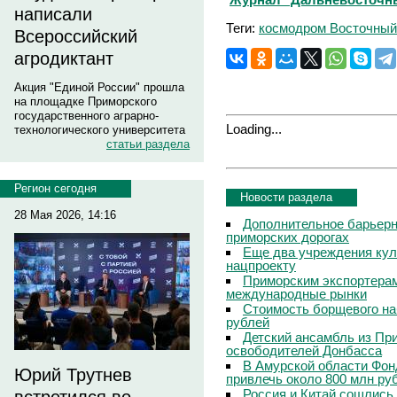
написали
Теги:
космодром Восточный
Всероссийский
агродиктант
Акция "Единой России" прошла
на площадке Приморского
государственного аграрно-
Loading...
технологического университета
статьи раздела
Регион сегодня
Новости раздела
28 Мая 2026, 14:16
Дополнительное барьерн
приморских дорогах
Еще два учреждения кул
нацпроекту
Приморским экспортерам
международные рынки
Стоимость борщевого на
рублей
Детский ансамбль из Пр
освободителей Донбасса
В Амурской области Фон
Юрий Трутнев
привлечь около 800 млн ру
Россия и Китай сошлись