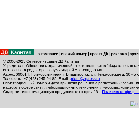
о компании
|
свежий номер
|
проект ДК
|
реклама
|
архи
© 2000-2025 Сетевое издание ДВ Капитал
Учредитель: Общество с ограниченной ответственностью "Издательская ко
И.о. главного редактора: Голубь Андрей Александрович
Адрес: 690014, Приморский край, г. Владивосток, ул. Некрасовская д. 36 «Б»
Телефоны: +7 (423) 245-04-85; Email:
priem@zrpress.ru
Регистрационный номер и дата принятия решения о регистрации: серия Эл
надзору в сфере связи, информационных технологий и массовых коммуник
Содержит информационную продукцию категории 18+.
Политика конфиден