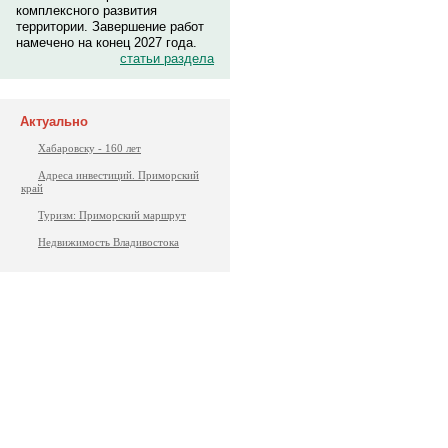
комплексного развития
территории. Завершение работ
намечено на конец 2027 года.
статьи раздела
Актуально
Хабаровску - 160 лет
Адреса инвестиций. Приморский
край
Туризм: Приморский маршрут
Недвижимость Владивостока