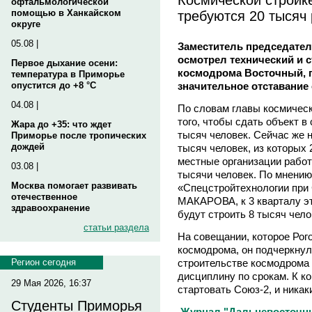
офтальмологической
требуются 20 тысяч
помощью в Ханкайском
округе
05.08 |
Заместитель председате
осмотрел технический и 
Первое дыхание осени:
космодрома Восточный, г
температура в Приморье
значительное отставание 
опустится до +8 °C
04.08 |
По словам главы космичес
того, чтобы сдать объект в
Жара до +35: что ждет
тысяч человек. Сейчас же 
Приморье после тропических
дождей
тысяч человек, из которых 
местные организации работ
03.08 |
тысячи человек. По мнени
Москва помогает развивать
«Спецстройтехнологии при
отечественное
МАКАРОВА, к 3 кварталу эт
здравоохранение
будут строить 8 тысяч чело
статьи раздела
На совещании, которое Рог
космодрома, он подчеркнул
строительстве космодрома
Регион сегодня
дисциплину по срокам. К к
29 Мая 2026, 16:37
стартовать Союз-2, и ника
Студенты Приморья
Журнал "Дальневосточный