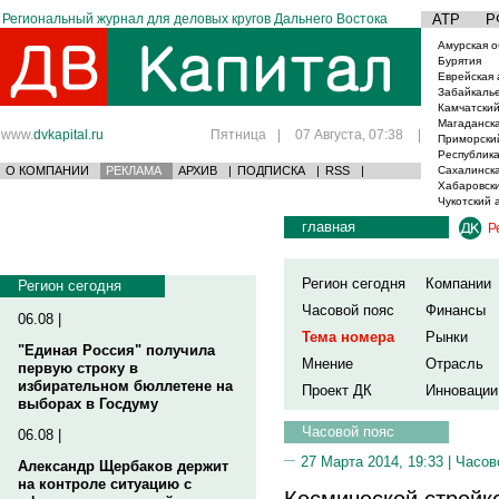
Региональный журнал для деловых кругов Дальнего Востока
АТР
Р
Амурская о
Бурятия
Еврейская 
Забайкаль
Камчатский
Магаданска
www.
dvkapital.ru
Пятница
|
07 Августа, 07:38
|
Приморски
Республика
О КОМПАНИИ
РЕКЛАМА
АРХИВ
|
ПОДПИСКА
|
RSS
|
Сахалинска
Хабаровски
Чукотский 
главная
Р
Регион сегодня
Компании
Регион сегодня
Часовой пояс
Финансы
06.08 |
Тема номера
Рынки
"Единая Россия" получила
Мнение
Отрасль
первую строку в
избирательном бюллетене на
Проект ДК
Инновации
выборах в Госдуму
Часовой пояс
06.08 |
27 Марта 2014, 19:33 |
Часов
Александр Щербаков держит
на контроле ситуацию с
Космической стройк