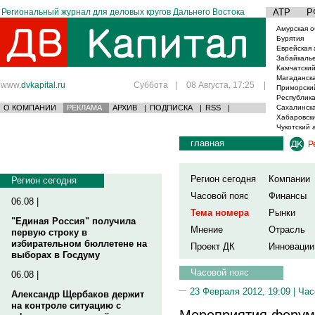
Региональный журнал для деловых кругов Дальнего Востока
АТР
Р
Амурская о
Бурятия
Еврейская 
Забайкаль
Камчатский
Магаданска
www.
dvkapital.ru
Суббота
|
08 Августа, 17:25
|
Приморски
Республика
О КОМПАНИИ
РЕКЛАМА
АРХИВ
|
ПОДПИСКА
|
RSS
|
Сахалинска
Хабаровски
Чукотский 
главная
Р
Регион сегодня
Компании
Регион сегодня
Часовой пояс
Финансы
06.08 |
Тема номера
Рынки
"Единая Россия" получила
Мнение
Отрасль
первую строку в
избирательном бюллетене на
Проект ДК
Инновации
выборах в Госдуму
Часовой пояс
06.08 |
23 Февраля 2012, 19:09 |
Час
Александр Щербаков держит
на контроле ситуацию с
Мероприятия форум