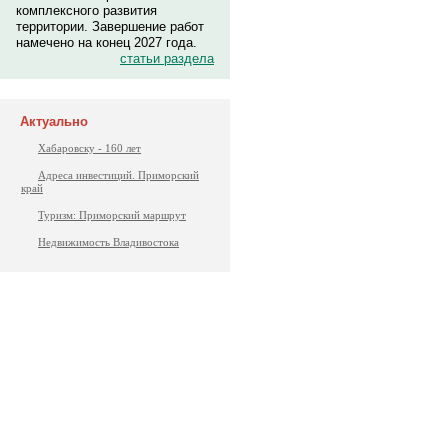
комплексного развития
территории. Завершение работ
намечено на конец 2027 года.
статьи раздела
Актуально
Хабаровску - 160 лет
Адреса инвестиций. Приморский
край
Туризм: Приморский маршрут
Недвижимость Владивостока