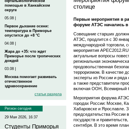
офтальмологической
столице
помощью в Ханкайском
округе
05.08 |
Первые мероприятия в ра
форуме АТЭС начались в
Первое дыхание осени:
температура в Приморье
Совещание старших должно
опустится до +8 °C
АТЭС, продлится с 30 янва
04.08 |
международной торговли, 
мероприятия APEC2012.RU.
Жара до +35: что ждет
актуальные вопросы повест
Приморье после тропических
дождей
региональная экономическа
продовольственная безопас
03.08 |
терроризмом. В качестве д
Москва помогает развивать
эксперты из России и ряда 
отечественное
а также представители пр
здравоохранение
включая ООН, Всемирный б
статьи раздела
Мероприятия форума АТЭС п
городах России: Москве, Ка
Хабаровске и Ярославле.
Регион сегодня
председательства России в 
29 Мая 2026, 16:37
государств и правительств,
сентября. В это время пла
Студенты Приморья