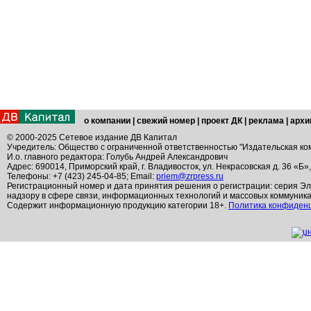
о компании
|
свежий номер
|
проект ДК
|
реклама
|
архи
© 2000-2025 Сетевое издание ДВ Капитал
Учредитель: Общество с ограниченной ответственностью "Издательская ко
И.о. главного редактора: Голубь Андрей Александрович
Адрес: 690014, Приморский край, г. Владивосток, ул. Некрасовская д. 36 «Б»
Телефоны: +7 (423) 245-04-85; Email:
priem@zrpress.ru
Регистрационный номер и дата принятия решения о регистрации: серия Эл
надзору в сфере связи, информационных технологий и массовых коммуник
Содержит информационную продукцию категории 18+.
Политика конфиден