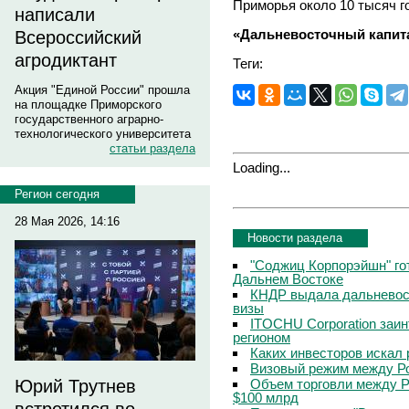
Приморья около 10 тысяч г
написали
«Дальневосточный капит
Всероссийский
агродиктант
Теги:
Акция "Единой России" прошла
на площадке Приморского
государственного аграрно-
технологического университета
статьи раздела
Loading...
Регион сегодня
28 Мая 2026, 14:16
Новости раздела
"Соджиц Корпорэйшн" гот
Дальнем Востоке
КНДР выдала дальневос
визы
ITOCHU Corporation заи
регионом
Каких инвесторов искал 
Визовый режим между Ро
Объем торговли между Р
Юрий Трутнев
$100 млрд