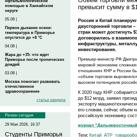
офтальмологической
превысит сумму в $
помощью в Ханкайском
округе
05.08 |
Россия и Китай планирую
двусторонней торговли –
Первое дыхание осени:
стран может достигнуть $
температура в Приморье
договорились о взаимопо
опустится до +8 °C
инфраструктуры, металлу
04.08 |
инвестирования.
Жара до +35: что ждет
Премьер-министр РФ Дмитри
Приморье после тропических
дождей
мировой экономике сложная»,
отношениях КНР и России бы
03.08 |
«объем торговли выровнялся»
Москва помогает развивать
высоком потенциале российс
отечественное
здравоохранение
К 2020 году КНР собираетс
до $12 млрд, заявил презид
статьи раздела
экспорту машинотехническ
его словам, сейчас объем 
российскую экономику сост
Регион сегодня
29 Мая 2026, 16:37
журнал "Дальневосточный к
Студенты Приморья
Теги:
Китай
АТР
товарообо