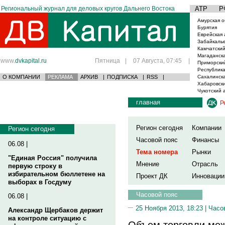
Региональный журнал для деловых кругов Дальнего Востока
АТР
Р
Амурская о
Бурятия
Еврейская 
Забайкаль
Камчатский
Магаданска
www.
dvkapital.ru
Пятница
|
07 Августа, 07:45
|
Приморски
Республика
О КОМПАНИИ
РЕКЛАМА
АРХИВ
|
ПОДПИСКА
|
RSS
|
Сахалинска
Хабаровски
Чукотский 
главная
Р
Регион сегодня
Компании
Регион сегодня
Часовой пояс
Финансы
06.08 |
Тема номера
Рынки
"Единая Россия" получила
Мнение
Отрасль
первую строку в
избирательном бюллетене на
Проект ДК
Инновации
выборах в Госдуму
Часовой пояс
06.08 |
25 Ноября 2013, 18:23 |
Часо
Александр Щербаков держит
на контроле ситуацию с
Объем торговли меж