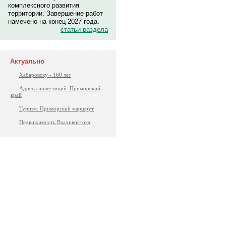
комплексного развития
территории. Завершение работ
намечено на конец 2027 года.
статьи раздела
Актуально
Хабаровску - 160 лет
Адреса инвестиций. Приморский
край
Туризм: Приморский маршрут
Недвижимость Владивостока