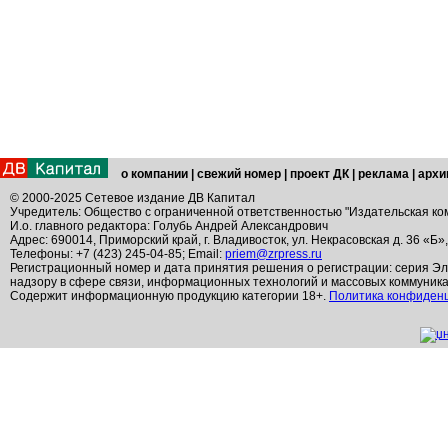
о компании
|
свежий номер
|
проект ДК
|
реклама
|
архи
© 2000-2025 Сетевое издание ДВ Капитал
Учредитель: Общество с ограниченной ответственностью "Издательская ко
И.о. главного редактора: Голубь Андрей Александрович
Адрес: 690014, Приморский край, г. Владивосток, ул. Некрасовская д. 36 «Б»
Телефоны: +7 (423) 245-04-85; Email:
priem@zrpress.ru
Регистрационный номер и дата принятия решения о регистрации: серия Эл
надзору в сфере связи, информационных технологий и массовых коммуник
Содержит информационную продукцию категории 18+.
Политика конфиден