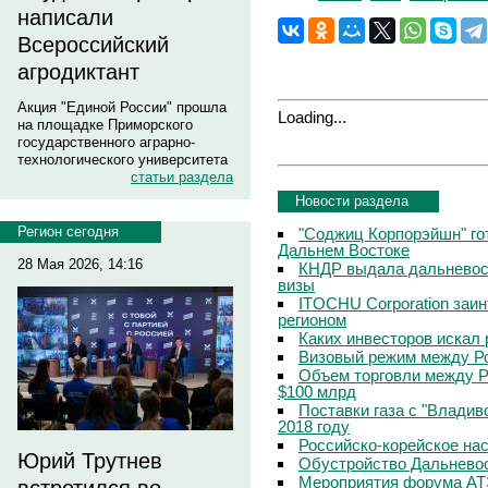
написали
Всероссийский
агродиктант
Акция "Единой России" прошла
Loading...
на площадке Приморского
государственного аграрно-
технологического университета
статьи раздела
Новости раздела
Регион сегодня
"Соджиц Корпорэйшн" гот
Дальнем Востоке
28 Мая 2026, 14:16
КНДР выдала дальневос
визы
ITOCHU Corporation заи
регионом
Каких инвесторов искал 
Визовый режим между Ро
Объем торговли между Р
$100 млрд
Поставки газа с "Владив
2018 году
Российско-корейское нас
Юрий Трутнев
Обустройство Дальневос
Мероприятия форума АТЭ