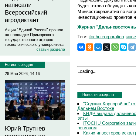
написали
будет готова обсуждать ко
Минвостокразвития по вопр
Всероссийский
инвестиционных проектов н
агродиктант
Журнал "Дальневосточный
Акция "Единой России" прошла
на площадке Приморского
Теги:
itochu corporation
инве
государственного аграрно-
технологического университета
статьи раздела
Регион сегодня
Loading...
28 Мая 2026, 14:16
Новости раздела
"Соджиц Корпорэйшн" гот
Дальнем Востоке
КНДР выдала дальневос
визы
ITOCHU Corporation заи
регионом
Юрий Трутнев
Каких инвесторов искал 