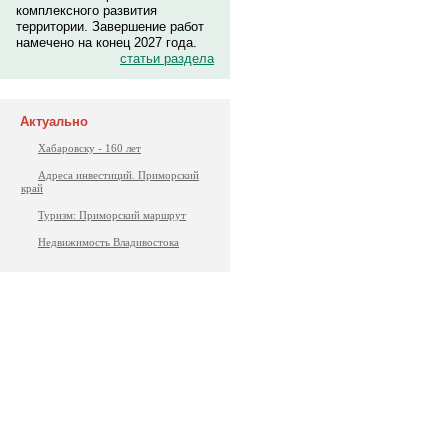
комплексного развития
территории. Завершение работ
намечено на конец 2027 года.
статьи раздела
Актуально
Хабаровску - 160 лет
Адреса инвестиций. Приморский
край
Туризм: Приморский маршрут
Недвижимость Владивостока