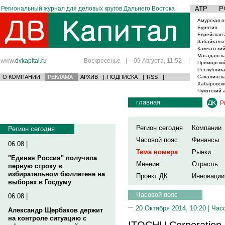
Региональный журнал для деловых кругов Дальнего Востока
АТР
Р
Амурская о
Бурятия
Еврейская 
Забайкаль
Камчатский
Магаданска
www.
dvkapital.ru
Воскресенье
|
09 Августа, 11:52
|
Приморски
Республика
О КОМПАНИИ
РЕКЛАМА
АРХИВ
|
ПОДПИСКА
|
RSS
|
Сахалинска
Хабаровски
Чукотский 
главная
Р
Регион сегодня
Компании
Регион сегодня
Часовой пояс
Финансы
06.08 |
Тема номера
Рынки
"Единая Россия" получила
Мнение
Отрасль
первую строку в
избирательном бюллетене на
Проект ДК
Инновации
выборах в Госдуму
Часовой пояс
06.08 |
20 Октября 2014, 10:20 |
Час
Александр Щербаков держит
на контроле ситуацию с
ITOCHU Corporation