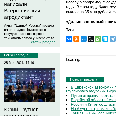
целевую программу «Госуда
написали
годы. В этом году будет ос
Всероссийский
выделено 35 млн рублей. На
агродиктант
«Дальневосточный капит
Акция "Единой России" прошла
Теги:
на площадке Приморского
государственного аграрно-
технологического университета
статьи раздела
Регион сегодня
Loading...
28 Мая 2026, 14:16
Новости раздела
В Еврейской автономии 
группировка амурских тигр
Путин отправил в отстав
Еврейской области без 
Россия и Китай сошлись
На Амуре встретились б
Юрий Трутнев
Тунцзян - Нижнеленинско