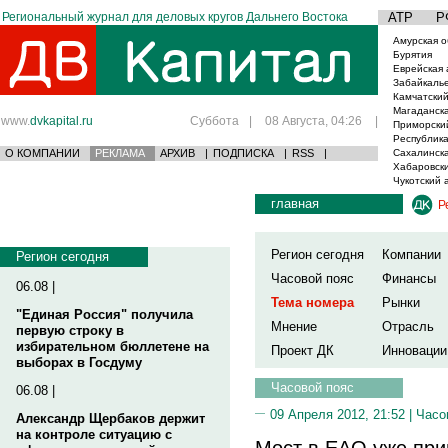
Региональный журнал для деловых кругов Дальнего Востока
АТР
Р
Амурская о
Бурятия
Еврейская 
Забайкаль
Камчатский
Магаданска
www.
dvkapital.ru
Суббота
|
08 Августа, 04:26
|
Приморски
Республика
О КОМПАНИИ
РЕКЛАМА
АРХИВ
|
ПОДПИСКА
|
RSS
|
Сахалинска
Хабаровски
Чукотский 
главная
Р
Регион сегодня
Компании
Регион сегодня
Часовой пояс
Финансы
06.08 |
Тема номера
Рынки
"Единая Россия" получила
Мнение
Отрасль
первую строку в
избирательном бюллетене на
Проект ДК
Инновации
выборах в Госдуму
Часовой пояс
06.08 |
09 Апреля 2012, 21:52 |
Часо
Александр Щербаков держит
на контроле ситуацию с
Мост в ЕАО уже при