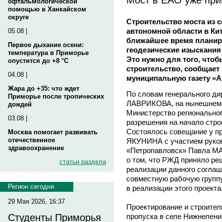
офтальмологической
помощью в Ханкайском
округе
Строительство моста из 
автономной области в Кит
05.08 |
ближайшее время планир
Первое дыхание осени:
геодезические изыскания 
температура в Приморье
Это нужно для того, чтоб
опустится до +8 °C
строительство, сообщает
04.08 |
муниципальную газету «А
Жара до +35: что ждет
По словам генерального д
Приморье после тропических
ЛАВРИКОВА, на нынешнем э
дождей
Министерство региональног
03.08 |
разрешения на начало стро
Состоялось совещание у 
Москва помогает развивать
отечественное
ЯКУНИНА с участием руков
здравоохранение
«Петропавловск» Павла М
о том, что РЖД приняло ре
статьи раздела
реализации данного соглаш
совместную рабочую групп
Регион сегодня
в реализации этого проекта
29 Мая 2026, 16:37
Проектирование и строител
пропуска в селе Нижнелен
Студенты Приморья