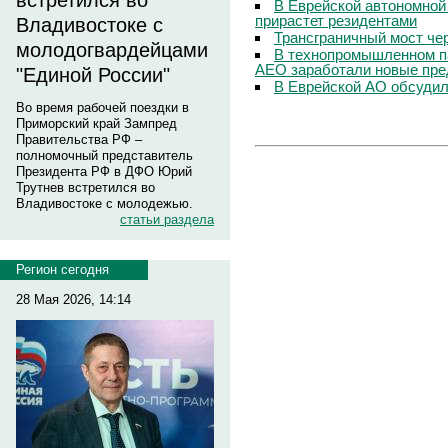
встретился во
В Еврейской автономной
прирастет резидентами
Владивостоке с
Трансграничный мост чер
молодогвардейцами
В технопромышленном па
АЕО заработали новые пре
"Единой России"
В Еврейской АО обсудил
Во время рабочей поездки в
Приморский край Зампред
Правительства РФ –
полномочный представитель
Президента РФ в ДФО Юрий
Трутнев встретился во
Владивостоке с молодежью.
статьи раздела
Регион сегодня
28 Мая 2026, 14:14