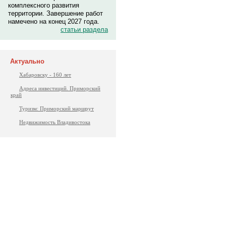
комплексного развития
территории. Завершение работ
намечено на конец 2027 года.
статьи раздела
Актуально
Хабаровску - 160 лет
Адреса инвестиций. Приморский
край
Туризм: Приморский маршрут
Недвижимость Владивостока