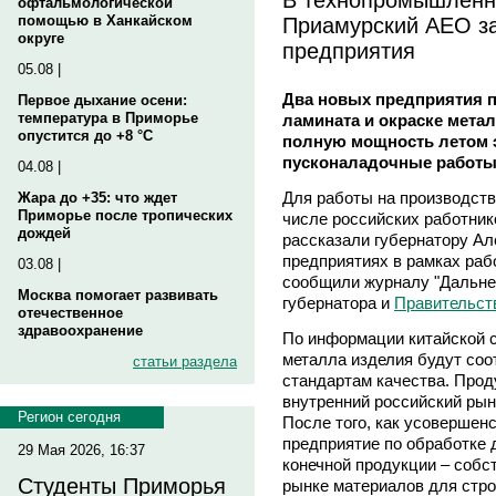
офтальмологической
Приамурский АЕО з
помощью в Ханкайском
округе
предприятия
05.08 |
Два новых предприятия п
Первое дыхание осени:
температура в Приморье
ламината и окраске метал
опустится до +8 °C
полную мощность летом э
пусконаладочные работы
04.08 |
Для работы на производств
Жара до +35: что ждет
Приморье после тропических
числе российских работник
дождей
рассказали губернатору А
предприятиях в рамках раб
03.08 |
сообщили журналу "Дальне
Москва помогает развивать
губернатора и
Правительст
отечественное
здравоохранение
По информации китайской с
металла изделия будут со
статьи раздела
стандартам качества. Прод
внутренний российский рыно
Регион сегодня
После того, как усовершен
предприятие по обработке 
29 Мая 2026, 16:37
конечной продукции – собс
Студенты Приморья
рынке материалов для стро