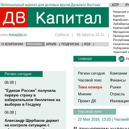
Региональный журнал для деловых кругов Дальнего Востока
АТР
Р
Амурская о
Бурятия
Еврейская 
Забайкаль
Камчатский
Магаданска
www.
dvkapital.ru
Суббота
|
08 Августа, 01:11
|
Приморски
Республика
О КОМПАНИИ
РЕКЛАМА
АРХИВ
|
ПОДПИСКА
|
RSS
|
Сахалинска
Хабаровски
Чукотский 
главная
Р
Регион сегодня
Компании
Регион сегодня
Часовой пояс
Финансы
06.08 |
Тема номера
Рынки
"Единая Россия" получила
Мнение
Отрасль
первую строку в
избирательном бюллетене на
Проект ДК
Инновации
выборах в Госдуму
Часовой пояс
06.08 |
23 Мая 2016, 13:05 |
Часовой
Александр Щербаков держит
на контроле ситуацию с
В технопромышленно