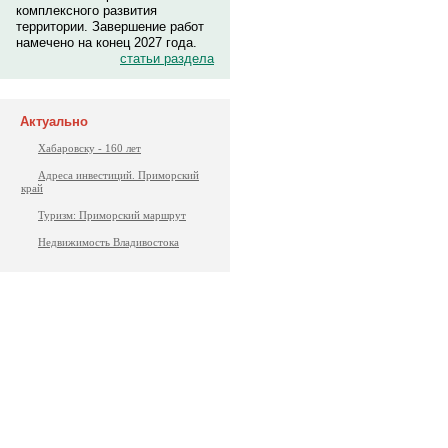
комплексного развития
территории. Завершение работ
намечено на конец 2027 года.
статьи раздела
Актуально
Хабаровску - 160 лет
Адреса инвестиций. Приморский
край
Туризм: Приморский маршрут
Недвижимость Владивостока