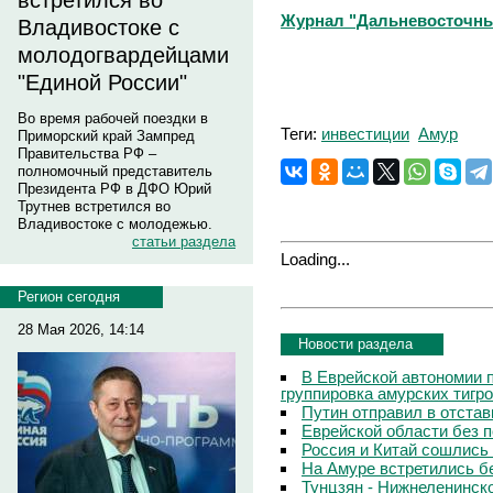
встретился во
Журнал "Дальневосточны
Владивостоке с
молодогвардейцами
"Единой России"
Во время рабочей поездки в
Теги:
инвестиции
Амур
Приморский край Зампред
Правительства РФ –
полномочный представитель
Президента РФ в ДФО Юрий
Трутнев встретился во
Владивостоке с молодежью.
статьи раздела
Loading...
Регион сегодня
28 Мая 2026, 14:14
Новости раздела
В Еврейской автономии 
группировка амурских тигр
Путин отправил в отстав
Еврейской области без 
Россия и Китай сошлись
На Амуре встретились б
Тунцзян - Нижнеленинско