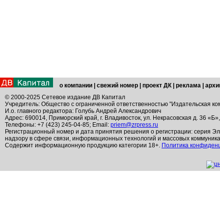
о компании
|
свежий номер
|
проект ДК
|
реклама
|
архи
© 2000-2025 Сетевое издание ДВ Капитал
Учредитель: Общество с ограниченной ответственностью "Издательская ко
И.о. главного редактора: Голубь Андрей Александрович
Адрес: 690014, Приморский край, г. Владивосток, ул. Некрасовская д. 36 «Б»
Телефоны: +7 (423) 245-04-85; Email:
priem@zrpress.ru
Регистрационный номер и дата принятия решения о регистрации: серия Эл
надзору в сфере связи, информационных технологий и массовых коммуник
Содержит информационную продукцию категории 18+.
Политика конфиден