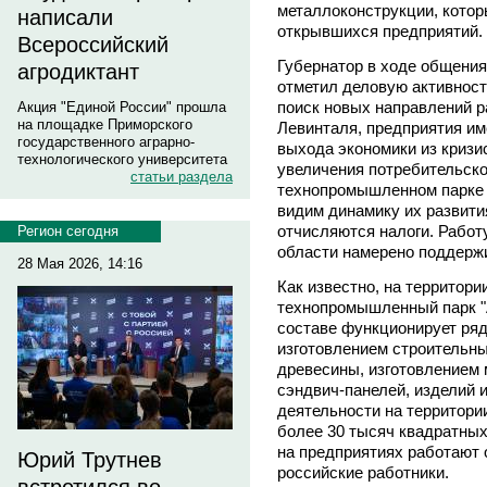
металлоконструкции, котор
написали
открывшихся предприятий.
Всероссийский
Губернатор в ходе общения
агродиктант
отметил деловую активност
поиск новых направлений 
Акция "Единой России" прошла
на площадке Приморского
Левинталя, предприятия им
государственного аграрно-
выхода экономики из кризи
технологического университета
увеличения потребительског
статьи раздела
технопромышленном парке 
видим динамику их развити
отчисляются налоги. Работ
Регион сегодня
области намерено поддержив
28 Мая 2026, 14:16
Как известно, на территор
технопромышленный парк "А
составе функционирует ря
изготовлением строительны
древесины, изготовлением 
сэндвич-панелей, изделий и
деятельности на территори
более 30 тысяч квадратных
на предприятиях работают о
Юрий Трутнев
российские работники.