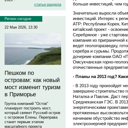
больше инвестиций, чем го
статьи раздела
Значительно выросли объе
инвестиций. Интерес к рег
Регион сегодня
АТР: Республики Корея, Ки
22 Мая 2026, 13:30
китайский проект - освоени
Серебряное - уже стартов
компания из приграничной 
ведет геологоразведку, гот
серебра и сурьмы. Продол
дочерние компании ОАО «П
Омсукчанская горно-геолог
отечественные предприятия
Пешком по
- Планы на 2013 год? Как
островам: как новый
- В 2013 году произойдет н
мост изменит туризм
завершено строительство г
в Приморье
Наталка и Павлик. Даст пе
Среднеканская ГЭС. В 2013
Группа компаний "Остов"
энергетическими проектами
планирует построить мост,
протяженных высоковольтн
который свяжет Русский остров
с островом Елены. Переправа
начинаем обустройство ин
станет первым этапом
электроэнергией предприя
масштабного проекта