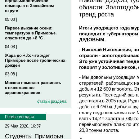
офтальмологической
области: Золотодоб
помощью в Ханкайском
округе
тренд роста
05.08 |
Итоги уходящего года жу
Первое дыхание осени:
температура в Приморье
подводит с губернатором
опустится до +8 °C
ДУДОВЫМ.
04.08 |
- Николай Николаевич, п
отрасли - золотодобываю
Жара до +35: что ждет
Приморье после тропических
Это уже устойчивая тенде
дождей
говорят у золотишников,
03.08 |
- Мы довольны уходящим г
старателей, работающих н
Москва помогает развивать
отечественное
добыли 12 600 кг золота. Э
здравоохранение
результат. Последний раз 
достигали в 2005 году. Рудн
статьи раздела
добыто 6 450 кг. Добыча ру
плану недропользователи 
Регион сегодня
взять 19,2 т золота и 785 
перевыполнить план: по ито
29 Мая 2026, 16:37
20,3 тонны золота.
Студенты Приморья