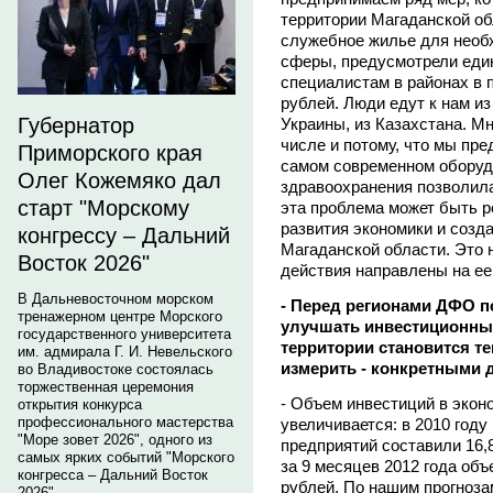
территории Магаданской об
служебное жилье для необ
сферы, предусмотрели ед
специалистам в районах в п
рублей. Люди едут к нам из
Губернатор
Украины, из Казахстана. Мн
числе и потому, что мы пр
Приморского края
самом современном оборуд
Олег Кожемяко дал
здравоохранения позволила
старт "Морскому
эта проблема может быть р
развития экономики и созд
конгрессу – Дальний
Магаданской области. Это 
Восток 2026"
действия направлены на ее
В Дальневосточном морском
- Перед регионами ДФО п
тренажерном центре Морского
улучшать инвестиционный
государственного университета
территории становится те
им. адмирала Г. И. Невельского
измерить - конкретными 
во Владивостоке состоялась
торжественная церемония
- Объем инвестиций в экон
открытия конкурса
профессионального мастерства
увеличивается: в 2010 году
"Море зовет 2026", одного из
предприятий составили 16,8
самых ярких событий "Морского
за 9 месяцев 2012 года объ
конгресса – Дальний Восток
рублей. По нашим прогноза
2026".