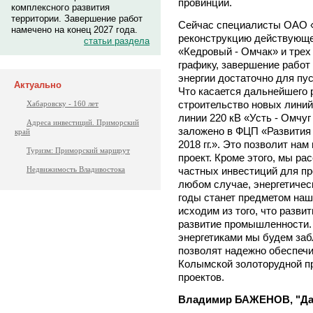
провинции.
комплексного развития
территории. Завершение работ
Сейчас специалисты ОАО «
намечено на конец 2027 года.
реконструкцию действующе
статьи раздела
«Кедровый - Омчак» и трех
графику, завершение работ 
энергии достаточно для пу
Актуально
Что касается дальнейшего 
строительство новых линий
Хабаровску - 160 лет
линии 220 кВ «Усть - Омчуг
Адреса инвестиций. Приморский
заложено в ФЦП «Развития 
край
2018 гг.». Это позволит на
Туризм: Приморский маршрут
проект. Кроме этого, мы р
частных инвестиций для пр
Недвижимость Владивостока
любом случае, энергетиче
годы станет предметом наш
исходим из того, что разви
развитие промышленности.
энергетиками мы будем заб
позволят надежно обеспечи
Колымской золоторудной п
проектов.
Владимир БАЖЕНОВ, "Дал