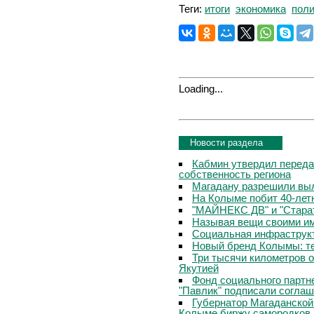
Теги:
итоги
экономика
поли
Loading...
Новости раздела
Кабмин утвердил переда
собственность региона
Магадану разрешили выл
На Колыме побит 40-лет
"МАЙНЕКС ДВ" и "Старат
Называя вещи своими и
Социальная инфраструкт
Новый бренд Колымы: те
Три тысячи километров 
Якутией
Фонд социального партн
"Павлик" подписали соглаш
Губернатор Магаданской
Колыме биржу самородков