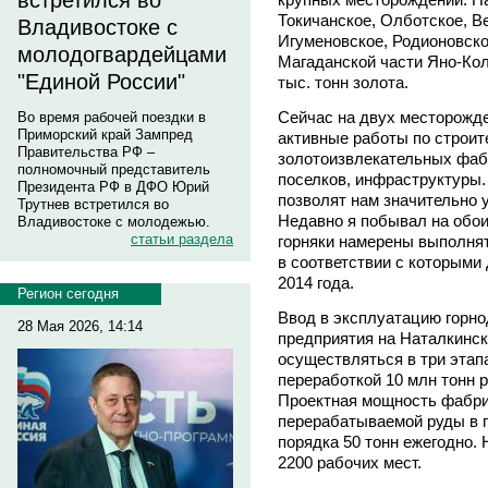
встретился во
Токичанское, Олботское, В
Владивостоке с
Игуменовское, Родионовск
молодогвардейцами
Магаданской части Яно-Кол
"Единой России"
тыс. тонн золота.
Сейчас на двух месторожде
Во время рабочей поездки в
Приморский край Зампред
активные работы по строит
Правительства РФ –
золотоизвлекательных фаб
полномочный представитель
поселков, инфраструктуры.
Президента РФ в ДФО Юрий
позволят нам значительно 
Трутнев встретился во
Недавно я побывал на обои
Владивостоке с молодежью.
статьи раздела
горняки намерены выполнят
в соответствии с которыми
2014 года.
Регион сегодня
Ввод в эксплуатацию горн
28 Мая 2026, 14:14
предприятия на Наталкинс
осуществляться в три этапа
переработкой 10 млн тонн р
Проектная мощность фабрик
перерабатываемой руды в г
порядка 50 тонн ежегодно. 
2200 рабочих мест.