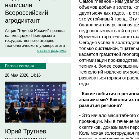
Самое главное - нам удало
написали
объемов добычи золота, ко
Всероссийский
двухтысячных годов, - в о
это устойчивый тренд. Эту
агродиктант
благоприятная рыночная це
недропользователей по раз
Акция "Единой России" прошла
на площадке Приморского
Времена старательского фа
государственного аграрно-
Сегодня успех в золотодо
технологического университета
только системной, тщатель
статьи раздела
касается грамотной геолого
оптимизации производства
техники, более совершенн
Регион сегодня
технологий извлечения золо
28 Мая 2026, 14:16
развиваться горная отрасл
годы.
- Какие события в регио
значимыми? Каковы их п
развития региона?
- Это начало масштабного
провинции. Мы в течение мн
скептиков, доказывали перс
Юрий Трутнев
Колымская золоторудная п
крупных месторождений: На