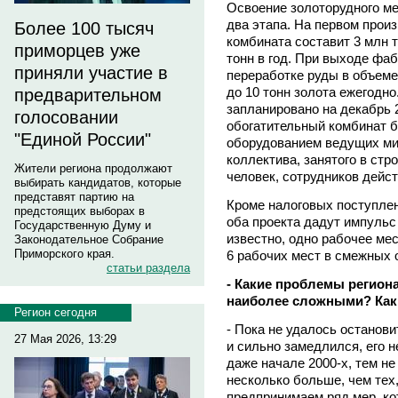
Освоение золоторудного м
два этапа. На первом прои
Более 100 тысяч
комбината составит 3 млн т
приморцев уже
тонн в год. При выходе фа
приняли участие в
переработке руды в объеме
до 10 тонн золота ежегодн
предварительном
запланировано на декабрь 2
голосовании
обогатительный комбинат 
"Единой России"
оборудованием ведущих ми
коллектива, занятого в стр
Жители региона продолжают
человек, сотрудников дейст
выбирать кандидатов, которые
представят партию на
Кроме налоговых поступлен
предстоящих выборах в
оба проекта дадут импульс 
Государственную Думу и
известно, одно рабочее ме
Законодательное Собрание
Приморского края.
6 рабочих мест в смежных 
статьи раздела
- Какие проблемы региона
наиболее сложными? Как
Регион сегодня
- Пока не удалось останови
27 Мая 2026, 13:29
и сильно замедлился, его не
даже начале 2000-х, тем н
несколько больше, чем тех
предпринимаем ряд мер, ко