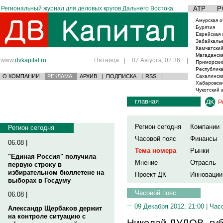
Региональный журнал для деловых кругов Дальнего Востока
АТР
Р
Амурская о
Бурятия
Еврейская 
Забайкаль
Камчатский
Магаданска
www.
dvkapital.ru
Пятница
|
07 Августа, 02:36
|
Приморски
Республика
О КОМПАНИИ
РЕКЛАМА
АРХИВ
|
ПОДПИСКА
|
RSS
|
Сахалинска
Хабаровски
Чукотский 
главная
Р
Регион сегодня
Компании
Регион сегодня
Часовой пояс
Финансы
06.08 |
Тема номера
Рынки
"Единая Россия" получила
Мнение
Отрасль
первую строку в
избирательном бюллетене на
Проект ДК
Инновации
выборах в Госдуму
Часовой пояс
06.08 |
09 Декабря 2012, 21:00 |
Час
Александр Щербаков держит
на контроле ситуацию с
Николай ДУДОВ, губ